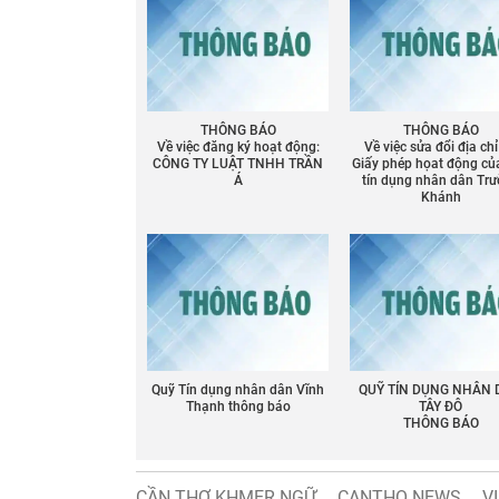
THÔNG BÁO
THÔNG BÁO
Về việc đăng ký hoạt động:
Về việc sửa đổi địa chỉ
CÔNG TY LUẬT TNHH TRẦN
Giấy phép họat động củ
Á
tín dụng nhân dân Tr
Khánh
Chia sẻ
Facebook
Quỹ Tín dụng nhân dân Vĩnh
QUỸ TÍN DỤNG NHÂN
Thạnh thông báo
TÂY ĐÔ
THÔNG BÁO
CẦN THƠ KHMER NGỮ
CANTHO NEWS
V