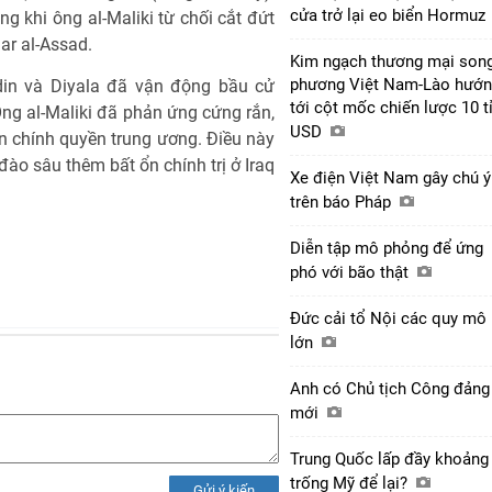
cửa trở lại eo biển Hormuz
ng khi ông al-Maliki từ chối cắt đứt
ar al-Assad.
Kim ngạch thương mại son
phương Việt Nam-Lào hướ
ddin và Diyala đã vận động bầu cử
tới cột mốc chiến lược 10 t
Ông al-Maliki đã phản ứng cứng rắn,
USD
n chính quyền trung ương. Điều này
đào sâu thêm bất ổn chính trị ở Iraq
Xe điện Việt Nam gây chú ý
trên báo Pháp
Diễn tập mô phỏng để ứng
phó với bão thật
Đức cải tổ Nội các quy mô
lớn
Anh có Chủ tịch Công đảng
mới
Trung Quốc lấp đầy khoảng
trống Mỹ để lại?
Gửi ý kiến