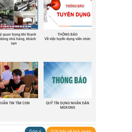
 ý quan trọng khi thanh
THÔNG BÁO
ồ dùng nhà hàng, khách
Về việc tuyển dụng viên chức
sạn
HẮN TIN TÌM CON
QUỸ TÍN DỤNG NHÂN DÂN
MEKONG
Góp ý
Gửi bài về toà soạn