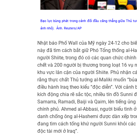
Bạo lực bùng phát trong cảnh đối đầu căng thẳng giữa Thủ tướ
ảnh nhỏ). Ảnh. Reuters/AP
Nhật báo Phố Wall của Mỹ ngày 24-12 cho biết
này đã tìm cách bắt giữ Phó Tổng thống al-Ha
người Shiite, trong đó có các quan chức chính
chết và 200 người bị thương trong loạt 16 vụ
khu vực lân cận của người Shiite. Phủ nhận c
rằng thực chất Thủ tướng al-Maliki muốn “bủa l
điều hành Iraq theo kiểu “độc diễn”. Với cảnh
kích động chia rẽ sắc tộc, nhiều tín đồ Sunni 
Samarra, Ramadi, Baiji và Qaim, lên tiếng ủng
chính phủ. Ahmed al-Abbasi, người biểu tình ở
danh chống ông al-Hashemi được dàn xếp tron
đang tìm cách tống khứ người Sunni khỏi các v
độc tài mới ở Iraq”.