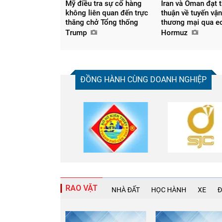
Mỹ điều tra sự cố hàng
Iran và Oman đạt 
không liên quan đến trực
thuận về tuyến vận
thăng chở Tổng thống
thương mại qua e
Trump
Hormuz
ĐỒNG HÀNH CÙNG DOANH NGHIỆP
RAO VẶT
NHÀ ĐẤT
HỌC HÀNH
XE
Đ