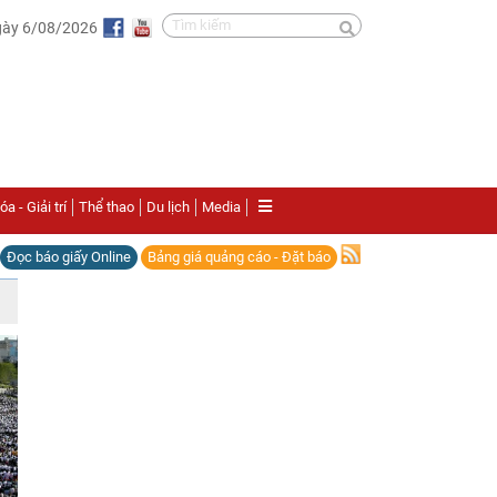
gày 6/08/2026
a - Giải trí
Thể thao
Du lịch
Media
Đọc báo giấy Online
Bảng giá quảng cáo - Đặt báo