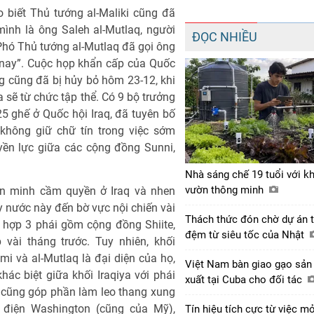
 biết Thủ tướng al-Maliki cũng đã
mình là ông Saleh al-Mutlaq, người
ĐỌC NHIỀU
Phó Thủ tướng al-Mutlaq đã gọi ông
ới nay”. Cuộc họp khẩn cấp của Quốc
g cũng đã bị hủy bỏ hôm 23-12, khi
a sẽ từ chức tập thể. Có 9 bộ trưởng
25 ghế ở Quốc hội Iraq, đã tuyên bố
 không giữ chữ tín trong việc sớm
yền lực giữa các cộng đồng Sunni,
Nhà sáng chế 19 tuổi với k
vườn thông minh
iên minh cầm quyền ở Iraq và nhen
 nước này đến bờ vực nội chiến vài
Thách thức đón chờ dự án 
 hợp 3 phái gồm cộng đồng Shiite,
đệm từ siêu tốc của Nhật
vài tháng trước. Tuy nhiên, khối
i và al-Mutlaq là đại diện của họ,
Việt Nam bàn giao gạo sản
ác biệt giữa khối Iraqiya với phái
xuất tại Cuba cho đối tác
hể cũng góp phần làm leo thang xung
 điện Washington (cũng của Mỹ),
Tín hiệu tích cực từ việc m