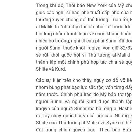
Trong khi đó, Thời báo New York của Mỹ cho
giục các nghị sĩ Iraq phế truất cấp phó của 
thường xuyên chống đối thủ tướng. Tuần rồi, 
al-Maliki là “nhà độc tài lớn nhất từ trước t
hội Iraq nhằm tranh luận về cuộc khủng hoản
nhiều bộ trưởng, nghị sĩ của phái Sunni đã dọ
người Sunni thuộc khối Iraqiya, vốn giữ 82/3
sẽ rút khỏi quốc hội vì Thủ tướng al-Maliki
thành lập một chính phủ hợp tác chia sẻ qu
Shiite và Kurd.
Các sự kiện trên cho thấy nguy cơ đổ vỡ l
nhóm bùng phát bạo lực sắc tộc, vốn từng đẩy
năm trước. Chính phủ Iraq do Mỹ bảo trợ tập
người Sunni và người Kurd được thành lập 
Iraqiya của người Sunni mà hai ông al-Hashem
đã tẩy chay quốc hội và cả nội các. Những kh
Shiite của Thủ tướng al-Maliki về Syrie có t
đột trong chính quyền Iraq. Theo báo Bưu