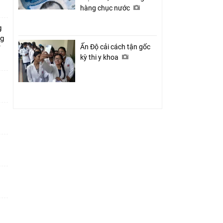
hàng chục nước
g
ng
Ấn Độ cải cách tận gốc
ỉ
kỳ thi y khoa