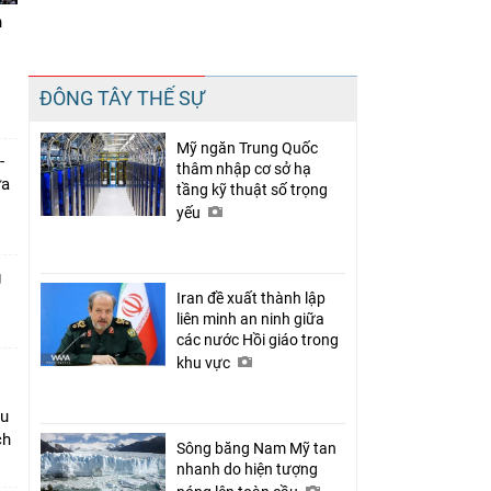
n
Chia sẻ
ĐÔNG TÂY THẾ SỰ
Facebook
Mỹ ngăn Trung Quốc
-
thâm nhập cơ sở hạ
ưa
tầng kỹ thuật số trọng
yếu
g
Iran đề xuất thành lập
liên minh an ninh giữa
các nước Hồi giáo trong
khu vực
âu
ch
Sông băng Nam Mỹ tan
nhanh do hiện tượng