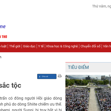
Thứ năm, n
 luật
Thế giới
Giáo dục
Y tế
Khoa học & Công nghệ
Chuyển đổi số
Văn hó
n
TIÊU ĐIỂM
sắc tộc
 trấn có đông người Hồi giáo dòng
h phủ do dòng Shiite chiếm ưu thế.
emi, người Sunni, bị truy bắt vì bị