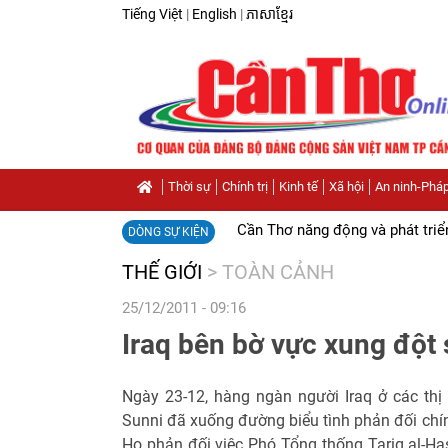
Tiếng Việt
|
English
|
ភាសាខ្មែរ
Thời sự
Chính trị
Kinh tế
Xã hội
An ninh-Pháp
Cần Thơ năng động và phát triể
DÒNG SỰ KIỆN
THẾ GIỚI
>
TOÀN CẢNH
25/12/2011 - 09:16
Iraq bên bờ vực xung đột 
Ngày 23-12, hàng ngàn người Iraq ở các thị
Sunni đã xuống đường biểu tình phản đối chín
Họ phản đối việc Phó Tổng thống Tariq al-Hash