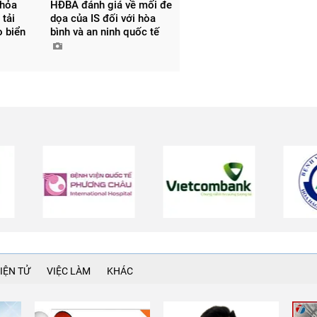
thỏa
HĐBA đánh giá về mối đe
 tải
dọa của IS đối với hòa
o biển
bình và an ninh quốc tế
IỆN TỬ
VIỆC LÀM
KHÁC