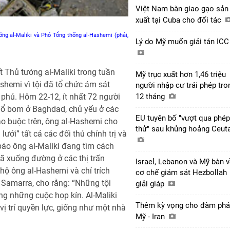
Việt Nam bàn giao gạo sản
xuất tại Cuba cho đối tác
ng al-Maliki và Phó Tổng thống al-Hashemi (phải,
Lý do Mỹ muốn giải tán IC
 Thủ tướng al-Maliki trong tuần
Mỹ trục xuất hơn 1,46 triệu
shemi vì tội đã tổ chức ám sát
người nhập cư trái phép tro
 phủ. Hôm 22-12, ít nhất 72 người
12 tháng
 nổ bom ở Baghdad, chủ yếu ở các
EU tuyên bố "vượt qua phép
áo buộc trên, ông al-Hashemi cho
thử" sau khủng hoảng Ceut
ưới” tất cả các đối thủ chính trị và
 báo ông al-Maliki đang tìm cách
đã xuống đường ở các thị trấn
Israel, Lebanon và Mỹ bàn 
 hộ ông al-Hashemi và chỉ trích
cơ chế giám sát Hezbollah
 Samarra, cho rằng: “Những tội
giải giáp
g những cuộc họp kín. Al-Maliki
Thêm kỳ vọng cho đàm ph
ị trí quyền lực, giống như một nhà
Mỹ - Iran