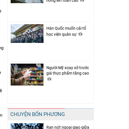
nóng lên toàn cầu
C
Hàn Quốc muốn cải tổ
học viện quân sự
ng
Người Mỹ xoay xở trước
a
giá thực phẩm tăng cao
về
CHUYỆN BỐN PHƯƠNG
án
Rạn nứt ngoại giao giữa