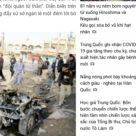
 “đội quân tử thần”. Diễn biến trên
81 năm vụ ném bom nguyê
tử xuống Hiroshima và
g đẩy xứ sở ngàn lẻ một đêm tới bờ
Nagasaki
Kêu gọi xóa bỏ vũ khí hạt
nhân
Trung Quốc ghi nhận COVID
19 gia tăng theo chu kỳ, ch
xuất hiện tác nhân gây bệnh
mới
Nắng nóng phơi bày khoản
cách giàu - nghèo tại Hàn
Quốc
Học giả Trung Quốc: Bốn
bước chuyển chiến lược thể
hiện tầm nhìn chiến lược s
sắc của Tổng Bí thư, Chủ tị
nước Tô Lâm