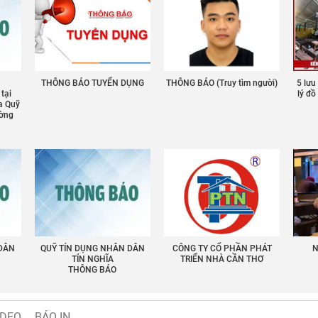
THÔNG BÁO TUYỂN DỤNG
THÔNG BÁO (Truy tìm người)
5 lưu
 tại
lý đ
a Quỹ
ường
 DÂN
QUỸ TÍN DỤNG NHÂN DÂN
CÔNG TY CỔ PHẦN PHÁT
N
TÍN NGHĨA
TRIỂN NHÀ CẦN THƠ
THÔNG BÁO
IDEO
BÁO IN