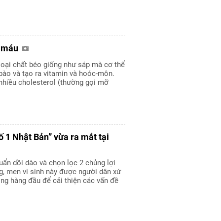
ỡ máu
loại chất béo giống như sáp mà cơ thể
bào và tạo ra vitamin và hoóc-môn.
nhiều cholesterol (thường gọi mỡ
ố 1 Nhật Bản” vừa ra mắt tại
huẩn dồi dào và chọn lọc 2 chủng lợi
g, men vi sinh này được người dân xứ
ng hàng đầu để cải thiện các vấn đề