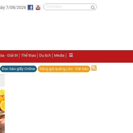
gày 7/08/2026
a - Giải trí
Thể thao
Du lịch
Media
Đọc báo giấy Online
Bảng giá quảng cáo - Đặt báo