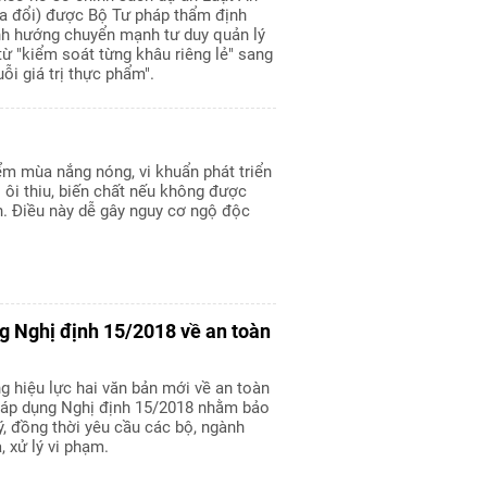
a đổi) được Bộ Tư pháp thẩm định
ịnh hướng chuyển mạnh tư duy quản lý
ừ "kiểm soát từng khâu riêng lẻ" sang
ỗi giá trị thực phẩm".
ểm mùa nắng nóng, vi khuẩn phát triển
ị ôi thiu, biến chất nếu không được
. Điều này dễ gây nguy cơ ngộ độc
g Nghị định 15/2018 về an toàn
 hiệu lực hai văn bản mới về an toàn
c áp dụng Nghị định 15/2018 nhằm bảo
, đồng thời yêu cầu các bộ, ngành
, xử lý vi phạm.