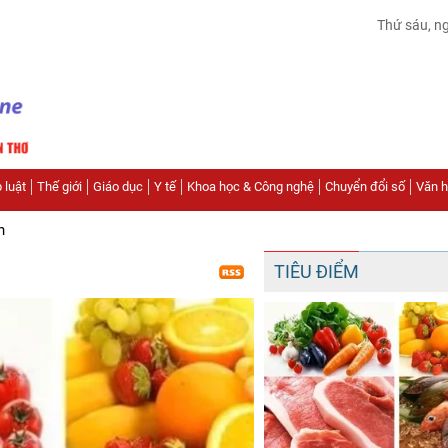
Thứ sáu, n
 luật
Thế giới
Giáo dục
Y tế
Khoa học & Công nghệ
Chuyển đổi số
Văn hó
n
TIÊU ĐIỂM