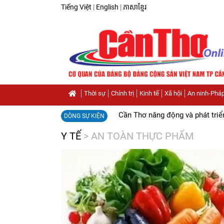
Tiếng Việt
|
English
|
ភាសាខ្មែរ
Thời sự
Chính trị
Kinh tế
Xã hội
An ninh-Pháp
Cần Thơ năng động và phát triể
DÒNG SỰ KIỆN
Y TẾ
>
AN TOÀN THỰC PHẨM