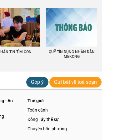
HẮN TIN TÌM CON
QUỸ TÍN DỤNG NHÂN DÂN
MEKONG
Góp ý
Gửi bài về toà soạn
g - An
Thế giới
Toàn cảnh
ng
Đông Tây thế sự
Chuyện bốn phương