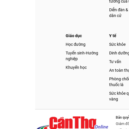
tưởng của
Diễn đàn &
dân cử
Giáo dục
Y tế
Học đường
Sức khỏe
Tuyển sinh-Hướng
Dinh dưỡn
nghiệp
Tư vấn
Khuyến học
An toàn t
Phòng chốn
thuốc lá
Sức khỏe q
vàng
Bản quy
Giám đ