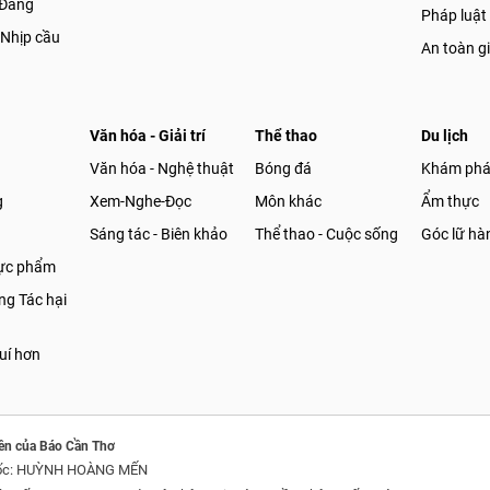
 Đảng
Pháp luật
 Nhịp cầu
An toàn g
Văn hóa - Giải trí
Thể thao
Du lịch
Văn hóa - Nghệ thuật
Bóng đá
Khám ph
g
Xem-Nghe-Đọc
Môn khác
Ẩm thực
Sáng tác - Biên khảo
Thể thao - Cuộc sống
Góc lữ hà
hực phẩm
g Tác hại
uí hơn
ền của Báo Cần Thơ
ốc: HUỲNH HOÀNG MẾN