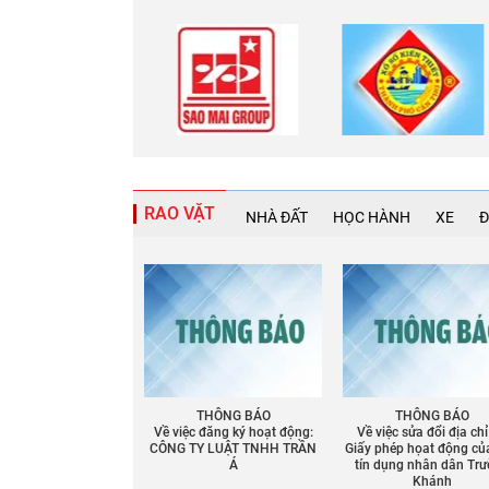
RAO VẶT
NHÀ ĐẤT
HỌC HÀNH
XE
Đ
THÔNG BÁO
THÔNG BÁO
Về việc đăng ký hoạt động:
Về việc sửa đổi địa chỉ
CÔNG TY LUẬT TNHH TRẦN
Giấy phép họat động củ
Á
tín dụng nhân dân Tr
Khánh