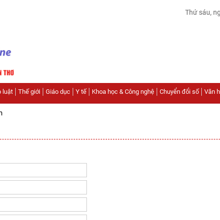
Thứ sáu, n
 luật
Thế giới
Giáo dục
Y tế
Khoa học & Công nghệ
Chuyển đổi số
Văn hó
n