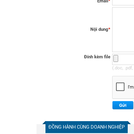
Email
*
Nội dung
*
Đính kèm file
(.doc, .pdf
ĐỒNG HÀNH CÙNG DOANH NGHIỆP