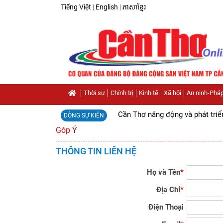
Tiếng Việt
|
English
|
ភាសាខ្មែរ
Thời sự
Chính trị
Kinh tế
Xã hội
An ninh-Pháp
Cần Thơ năng động và phát triể
DÒNG SỰ KIỆN
Góp Ý
THÔNG TIN LIÊN HỆ
Họ và Tên
*
Địa Chỉ
*
Điện Thoại