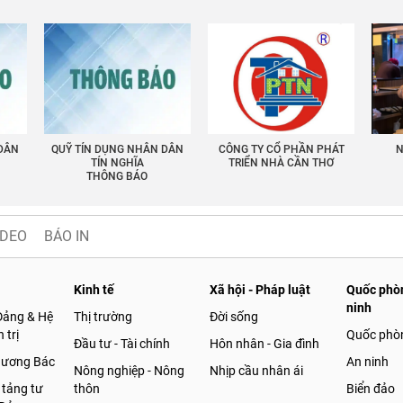
 DÂN
QUỸ TÍN DỤNG NHÂN DÂN
CÔNG TY CỔ PHẦN PHÁT
N
TÍN NGHĨA
TRIỂN NHÀ CẦN THƠ
THÔNG BÁO
IDEO
BÁO IN
Kinh tế
Xã hội - Pháp luật
Quốc phòn
ninh
Đảng & Hệ
Thị trường
Đời sống
 trị
Quốc phò
Đầu tư - Tài chính
Hôn nhân - Gia đình
gương Bác
An ninh
Nông nghiệp - Nông
Nhịp cầu nhân ái
 tảng tư
thôn
Biển đảo