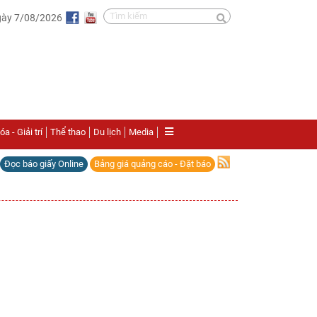
gày 7/08/2026
a - Giải trí
Thể thao
Du lịch
Media
Đọc báo giấy Online
Bảng giá quảng cáo - Đặt báo