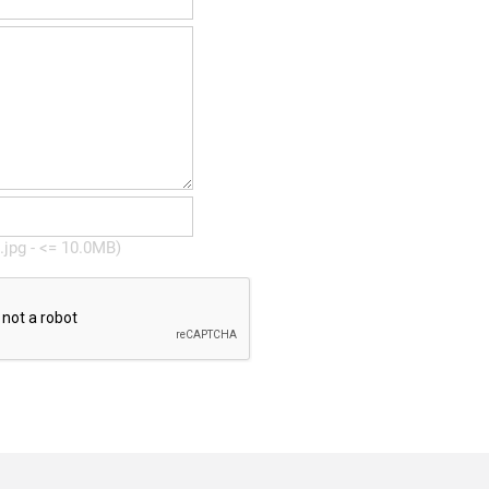
, .jpg - <= 10.0MB)