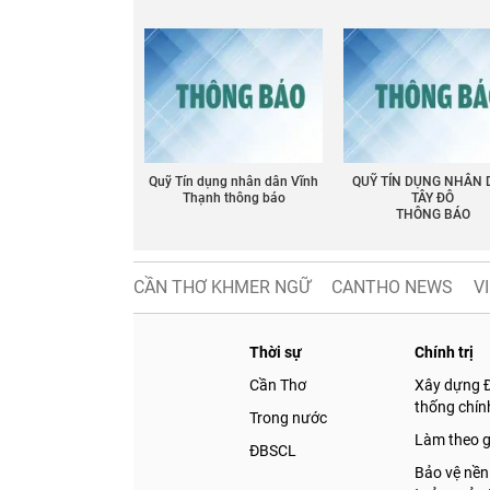
Quỹ Tín dụng nhân dân Vĩnh
QUỸ TÍN DỤNG NHÂN
Thạnh thông báo
TÂY ĐÔ
THÔNG BÁO
CẦN THƠ KHMER NGỮ
CANTHO NEWS
V
Thời sự
Chính trị
Cần Thơ
Xây dựng 
thống chính
Trong nước
Làm theo 
ĐBSCL
Bảo vệ nền