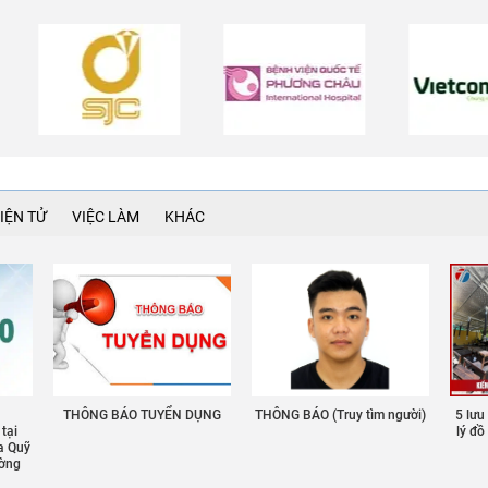
IỆN TỬ
VIỆC LÀM
KHÁC
THÔNG BÁO TUYỂN DỤNG
THÔNG BÁO (Truy tìm người)
5 lưu
 tại
lý đ
a Quỹ
ường