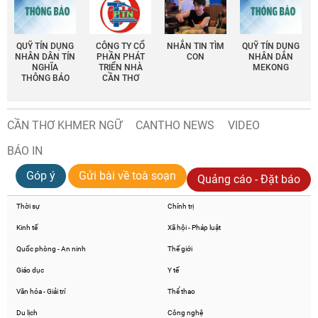
QUỸ TÍN DỤNG
CÔNG TY CỔ
NHẮN TIN TÌM
QUỸ TÍN DỤNG
NHÂN DÂN TÍN
PHẦN PHÁT
CON
NHÂN DÂN
NGHĨA
TRIỂN NHÀ
MEKONG
THÔNG BÁO
CẦN THƠ
CẦN THƠ KHMER NGỮ
CANTHO NEWS
VIDEO
BÁO IN
Góp ý
Gửi bài về toà soạn
Quảng cáo - Đặt báo
Thời sự
Chính trị
Kinh tế
Xã hội - Pháp luật
Quốc phòng - An ninh
Thế giới
Giáo dục
Y tế
Văn hóa - Giải trí
Thể thao
Du lịch
Công nghệ