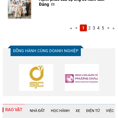
Đảng
«
<
1
2
3
4
5
>
»
ĐỒNG HÀNH CÙNG DOANH NGHIỆP
RAO VẶT
NHÀ ĐẤT
HỌC HÀNH
XE
ĐIỆN TỬ
VIỆC