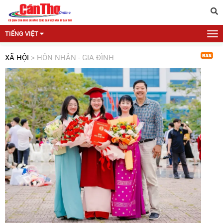
TIẾNG VIỆT
XÃ HỘI
>
HÔN NHÂN - GIA ĐÌNH