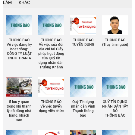
LÀM
KHÁC
THÔNG BÁO
THÔNG BÁO
THÔNG BÁO
THÔNG BÁO
Về việc đăng ký
Về việc sửa đổi
TUYỂN DỤNG
(Truy tìm người)
hoạt động:
địa chỉ tại Giấy
CÔNG TY LUẬT
phép họat động
TNHH TRẦN Á
của Quỹ tín
dụng nhân dân
Trường Khánh
5 lưu ý quan
THÔNG BÁO
Quỹ Tín dụng
QUỸ TÍN DỤNG
trọng khi thanh
Về việc tuyển
nhân dân Vĩnh
NHÂN DÂN TÂY
lý đồ dùng nhà
dụng viên chức
Thạnh thông
ĐÔ
hàng, khách
báo
THÔNG BÁO
sạn