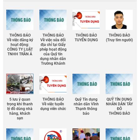
THÔNG BÁO
THÔNG BÁO
THÔNG BÁO
THÔNG BÁO
Về việc đăng ký
Về việc sửa đổi
TUYỂN DỤNG
(Truy tìm người)
hoạt động:
địa chỉ tại Giấy
CÔNG TY LUẬT
phép họat động
TNHH TRẦN Á
của Quỹ tín
dụng nhân dân
Trường Khánh
5 lưu ý quan
THÔNG BÁO
Quỹ Tín dụng
QUỸ TÍN DỤNG
trọng khi thanh
Về việc tuyển
nhân dân Vĩnh
NHÂN DÂN TÂY
lý đồ dùng nhà
dụng viên chức
Thạnh thông
ĐÔ
hàng, khách
báo
THÔNG BÁO
sạn