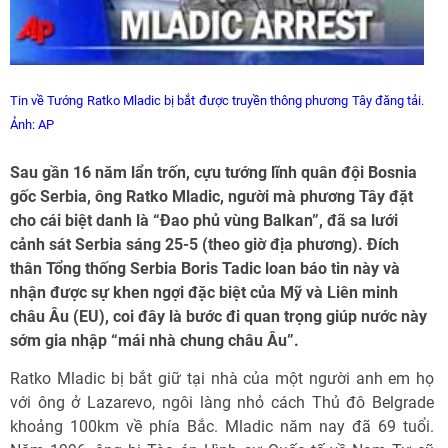
Tin về Tướng Ratko Mladic bị bắt được truyền thông phương Tây đăng tải.
Ảnh: AP
Sau gần 16 năm lẩn trốn, cựu tướng lĩnh quân đội Bosnia
gốc Serbia, ông Ratko Mladic, người mà phương Tây đặt
cho cái biệt danh là “Đao phủ vùng Balkan”, đã sa lưới
cảnh sát Serbia sáng 25-5 (theo giờ địa phương). Đích
thân Tổng thống Serbia Boris Tadic loan báo tin này và
nhận được sự khen ngợi đặc biệt của Mỹ và Liên minh
châu Âu (EU), coi đây là bước đi quan trọng giúp nước này
sớm gia nhập “mái nhà chung châu Âu”.
Ratko Mladic bị bắt giữ tại nhà của một người anh em họ
với ông ở Lazarevo, ngôi làng nhỏ cách Thủ đô Belgrade
khoảng 100km về phía Bắc. Mladic năm nay đã 69 tuổi.