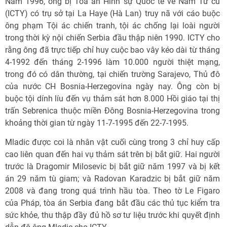
Năm 1996, ông bị Tòa án Hình sự Quốc tế về Nam Tư cũ
(ICTY) có trụ sở tại La Haye (Hà Lan) truy nã với cáo buộc
ông phạm Tội ác chiến tranh, tội ác chống lại loài người
trong thời kỳ nội chiến Serbia đầu thập niên 1990. ICTY cho
rằng ông đã trực tiếp chỉ huy cuộc bao vây kéo dài từ tháng
4-1992 đến tháng 2-1996 làm 10.000 người thiệt mạng,
trong đó có dân thường, tại chiến trường Sarajevo, Thủ đô
của nước CH Bosnia-Herzegovina ngày nay. Ông còn bị
buộc tội dính líu đến vụ thảm sát hơn 8.000 Hồi giáo tại thị
trấn Sebrenica thuộc miền Đông Bosnia-Herzegovina trong
khoảng thời gian từ ngày 11-7-1995 đến 22-7-1995.
Mladic được coi là nhân vật cuối cùng trong 3 chỉ huy cấp
cao liên quan đến hai vụ thảm sát trên bị bắt giữ. Hai người
trước là Dragomir Milosevic bị bắt giữ năm 1997 và bị kết
án 29 năm tù giam; và Radovan Karadzic bị bắt giữ năm
2008 và đang trong quá trình hầu tòa. Theo tờ Le Figaro
của Pháp, tòa án Serbia đang bắt đầu các thủ tục kiểm tra
sức khỏe, thu thập đầy đủ hồ sơ tư liệu trước khi quyết định