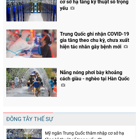
cơ sở hạ tầng kỹ thuật số trọng
yếu
Trung Quốc ghi nhận COVID-19
gia tăng theo chu kỳ, chưa xuất
hiện tác nhân gây bệnh mới
Nắng nóng phơi bày khoảng
cách giàu - nghèo tại Hàn Quốc
ĐÔNG TÂY THẾ SỰ
Mỹ ngăn Trung Quốc thâm nhập cơ sở hạ