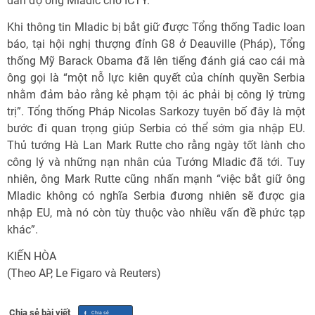
dẫn độ ông Mladic cho ICTY.
Khi thông tin Mladic bị bắt giữ được Tổng thống Tadic loan
báo, tại hội nghị thượng đỉnh G8 ở Deauville (Pháp), Tổng
thống Mỹ Barack Obama đã lên tiếng đánh giá cao cái mà
ông gọi là “một nỗ lực kiên quyết của chính quyền Serbia
nhằm đảm bảo rằng kẻ phạm tội ác phải bị công lý trừng
trị”. Tổng thống Pháp Nicolas Sarkozy tuyên bố đây là một
bước đi quan trọng giúp Serbia có thể sớm gia nhập EU.
Thủ tướng Hà Lan Mark Rutte cho rằng ngày tốt lành cho
công lý và những nạn nhân của Tướng Mladic đã tới. Tuy
nhiên, ông Mark Rutte cũng nhấn mạnh “việc bắt giữ ông
Mladic không có nghĩa Serbia đương nhiên sẽ được gia
nhập EU, mà nó còn tùy thuộc vào nhiều vấn đề phức tạp
khác”.
KIẾN HÒA
(Theo AP, Le Figaro và Reuters)
Chia sẻ bài viết