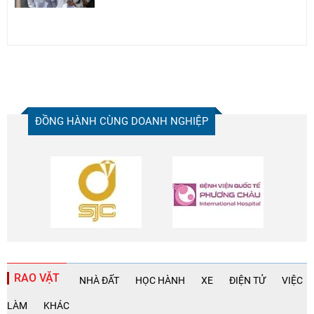
ĐỒNG HÀNH CÙNG DOANH NGHIỆP
RAO VẶT
NHÀ ĐẤT
HỌC HÀNH
XE
ĐIỆN TỬ
VIỆC
LÀM
KHÁC