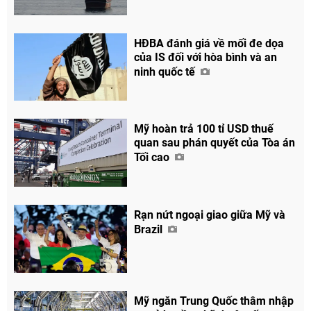
HĐBA đánh giá về mối đe dọa
của IS đối với hòa bình và an
ninh quốc tế
Mỹ hoàn trả 100 tỉ USD thuế
quan sau phán quyết của Tòa án
Tối cao
Chia sẻ
Rạn nứt ngoại giao giữa Mỹ và
Facebook
Brazil
Mỹ ngăn Trung Quốc thâm nhập