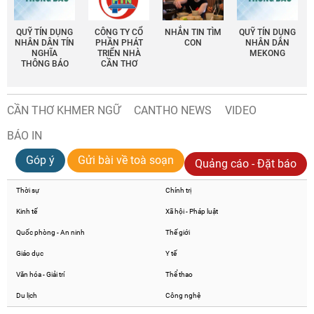
QUỸ TÍN DỤNG
CÔNG TY CỔ
NHẮN TIN TÌM
QUỸ TÍN DỤNG
NHÂN DÂN TÍN
PHẦN PHÁT
CON
NHÂN DÂN
NGHĨA
TRIỂN NHÀ
MEKONG
THÔNG BÁO
CẦN THƠ
CẦN THƠ KHMER NGỮ
CANTHO NEWS
VIDEO
BÁO IN
Góp ý
Gửi bài về toà soạn
Quảng cáo - Đặt báo
Thời sự
Chính trị
Kinh tế
Xã hội - Pháp luật
Quốc phòng - An ninh
Thế giới
Giáo dục
Y tế
Văn hóa - Giải trí
Thể thao
Du lịch
Công nghệ