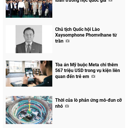
toàn trường học quốc gia
Chủ tịch Quốc hội Lào
Xaysomphone Phomvihane từ
trần
Chia sẻ
Facebook
Tòa án Mỹ buộc Meta chi thêm
567 triệu USD trong vụ kiện liên
quan đến trẻ em
Thời của lò phản ứng mô-đun cỡ
nhỏ