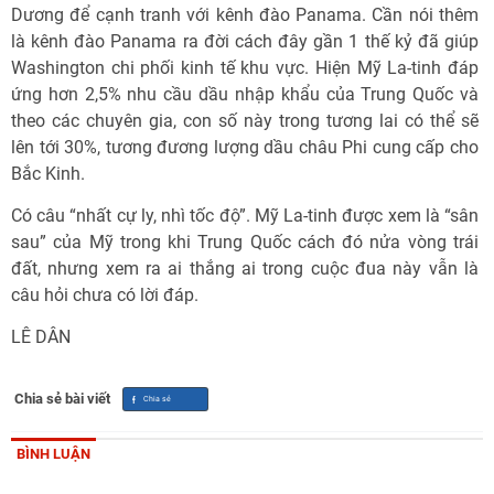
Dương để cạnh tranh với kênh đào Panama. Cần nói thêm
là kênh đào Panama ra đời cách đây gần 1 thế kỷ đã giúp
Washington chi phối kinh tế khu vực. Hiện Mỹ La-tinh đáp
ứng hơn 2,5% nhu cầu dầu nhập khẩu của Trung Quốc và
theo các chuyên gia, con số này trong tương lai có thể sẽ
lên tới 30%, tương đương lượng dầu châu Phi cung cấp cho
Bắc Kinh.
Có câu “nhất cự ly, nhì tốc độ”. Mỹ La-tinh được xem là “sân
sau” của Mỹ trong khi Trung Quốc cách đó nửa vòng trái
đất, nhưng xem ra ai thắng ai trong cuộc đua này vẫn là
câu hỏi chưa có lời đáp.
LÊ DÂN
Chia sẻ bài viết
BÌNH LUẬN