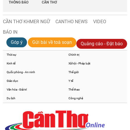
THÔNG BÁO
CẦN THƠ
CẦN THƠ KHMER NGỮ
CANTHO NEWS
VIDEO
BÁO IN
Góp ý
Gửi bài về toà soạn
Quảng cáo - Đặt báo
Thời sự
Chính trị
Kinh tế
Xã hội - Pháp luật
Quốc phòng - An ninh
Thế giới
Giáo dục
Y tế
Văn hóa - Giải trí
Thể thao
Du lịch
Công nghệ