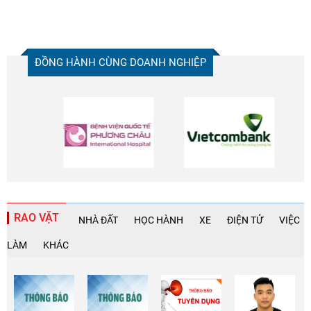
ĐỒNG HÀNH CÙNG DOANH NGHIỆP
RAO VẶT
NHÀ ĐẤT
HỌC HÀNH
XE
ĐIỆN TỬ
VIỆC
LÀM
KHÁC