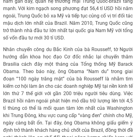
năm gần đây, quan hệ thương mại Trung Quốc-Brazil tăng
mạnh. Với kim ngạch song phương đạt 56,4 tỉ USD hồi năm
ngoái, Trung Quốc bỏ xa Mỹ và tiếp tục củng cố vị trí đối tác
mậu dịch lớn nhất của Brazil. Năm 2010, Trung Quốc cũng
trở thành nhà đầu tư lớn nhất tại quốc gia Nam Mỹ với tổng
số vốn đầu tư mới 30 tỉ USD.
Nhân chuyến công du Bắc Kinh của bà Rousseff, tờ Người
hướng dẫn khoa học đạo Cơ đốc nhắc lại chuyến thăm
Brasilia cách đây một tháng của Tổng thống Mỹ Barack
Obama. Theo báo này, ông Obama “Nam du” trong giai
đoạn “100 ngày trăng mật” của bà Rousseff là nhằm tìm
kiếm cơ hội làm ăn cho các doanh nghiệp Mỹ tại nền kinh tế
lớn thứ 7 thế giới với gần 200 triệu người tiêu dùng. Việc
Brazil hồi năm ngoái phát hiện mỏ dầu trữ lượng lên tới 4,5
tỉ thùng có thể là mối quan tâm lớn nhất của Washington
khi Trung Đông, khu vực cung cấp “vàng đen” chính cho Mỹ,
ngày càng bất ổn. Tại đây, ông Obama không giấu giếm ý
định trở thành khách hàng chủ chốt của Brazil, đồng thời đề