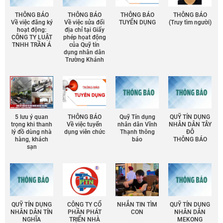
THÔNG BÁO
THÔNG BÁO
THÔNG BÁO
THÔNG BÁO
Về việc đăng ký
Về việc sửa đổi
TUYỂN DỤNG
(Truy tìm người)
hoạt động:
địa chỉ tại Giấy
CÔNG TY LUẬT
phép họat động
TNHH TRẦN Á
của Quỹ tín
dụng nhân dân
Trường Khánh
5 lưu ý quan
THÔNG BÁO
Quỹ Tín dụng
QUỸ TÍN DỤNG
trọng khi thanh
Về việc tuyển
nhân dân Vĩnh
NHÂN DÂN TÂY
lý đồ dùng nhà
dụng viên chức
Thạnh thông
ĐÔ
hàng, khách
báo
THÔNG BÁO
sạn
QUỸ TÍN DỤNG
CÔNG TY CỔ
NHẮN TIN TÌM
QUỸ TÍN DỤNG
NHÂN DÂN TÍN
PHẦN PHÁT
CON
NHÂN DÂN
NGHĨA
TRIỂN NHÀ
MEKONG