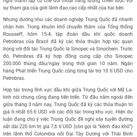
nghị thành lập cơ chế đối thoại năng lượng chiến lược với
sự tham gia của giới lãnh đạo cao cấp nhất của hai bên.
Nhưng dường như các doanh nghiệp Trung Quốc đã nhanh
chân hơn. Trong khuôn khổ chuyến thăm của Tổng thống
Rousseff, hôm 15-4, tập đoàn dầu khí quốc doanh
Petrobras của Brazil đã ký các thỏa thuận hợp tác quan
trọng với đối tác Trung Quốc là Sinopec và Sinochem. Trước
đó, Petrobras đã ký hợp đồng cung cấp cho Sinopec
200.000 thùng dầu/ngày trong thời gian 10 năm. Ngân
hàng Phát triển Trung Quốc cũng từng tài trợ 10 tỉ USD cho
Petrobras.
Hợp tác trong lĩnh vực dầu khí giữa Trung Quốc với Mỹ La-
tinh nói chung cũng đang tiến triển. Từ đầu năm ngoái đến
giữa tháng 3 năm nay, Trung Quốc đã ký các thỏa thuận trị
giá ít nhất 65 tỉ USD với các đối tác trong khu vực. Hiện dư
luận đang chú ý việc Trung Quốc đề nghị xây tuyến đường
sắt dài 220 km trị giá 7,6 tỉ USD (còn gọi là “kênh đào khô”)
trên lãnh thổ Colombia nối Đại Tây Dương với Thái Bình