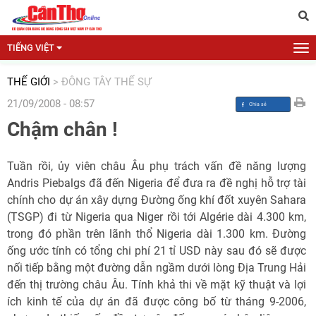
TIẾNG VIỆT
THẾ GIỚI
>
ĐÔNG TÂY THẾ SỰ
21/09/2008 - 08:57
Chậm chân !
Tuần rồi, ủy viên châu Âu phụ trách vấn đề năng lượng
Andris Piebalgs đã đến Nigeria để đưa ra đề nghị hỗ trợ tài
chính cho dự án xây dựng Đường ống khí đốt xuyên Sahara
(TSGP) đi từ Nigeria qua Niger rồi tới Algérie dài 4.300 km,
trong đó phần trên lãnh thổ Nigeria dài 1.300 km. Đường
ống ước tính có tổng chi phí 21 tỉ USD này sau đó sẽ được
nối tiếp bằng một đường dẫn ngầm dưới lòng Địa Trung Hải
đến thị trường châu Âu. Tính khả thi về mặt kỹ thuật và lợi
ích kinh tế của dự án đã được công bố từ tháng 9-2006,