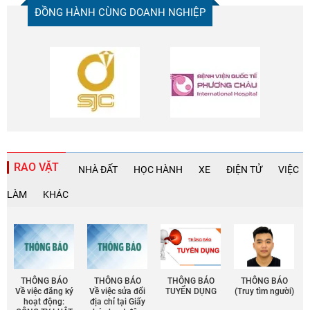
ĐỒNG HÀNH CÙNG DOANH NGHIỆP
RAO VẶT
NHÀ ĐẤT
HỌC HÀNH
XE
ĐIỆN TỬ
VIỆC
LÀM
KHÁC
THÔNG BÁO
THÔNG BÁO
THÔNG BÁO
THÔNG BÁO
Về việc đăng ký
Về việc sửa đổi
TUYỂN DỤNG
(Truy tìm người)
hoạt động:
địa chỉ tại Giấy