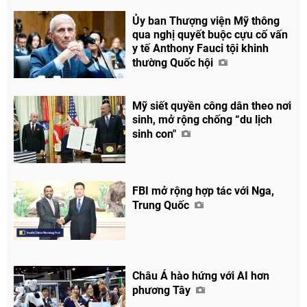
Ủy ban Thượng viện Mỹ thông
Chia sẻ
qua nghị quyết buộc cựu cố vấn
y tế Anthony Fauci tội khinh
Facebook
thường Quốc hội
Mỹ siết quyền công dân theo nơi
sinh, mở rộng chống “du lịch
sinh con"
FBI mở rộng hợp tác với Nga,
Trung Quốc
Châu Á hào hứng với AI hơn
phương Tây