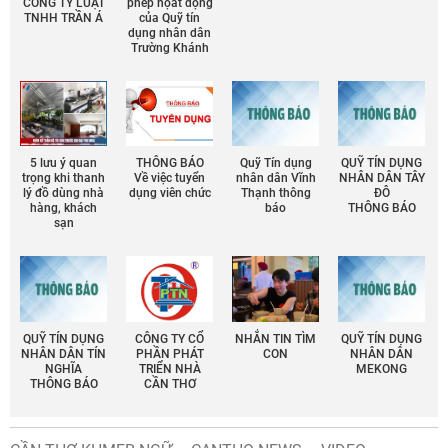
CÔNG TY LUẬT
phép họat động
TNHH TRẦN Á
của Quỹ tín
dụng nhân dân
Trường Khánh
5 lưu ý quan
THÔNG BÁO
Quỹ Tín dụng
QUỸ TÍN DỤNG
trọng khi thanh
Về việc tuyển
nhân dân Vĩnh
NHÂN DÂN TÂY
lý đồ dùng nhà
dụng viên chức
Thạnh thông
ĐÔ
hàng, khách
báo
THÔNG BÁO
sạn
QUỸ TÍN DỤNG
CÔNG TY CỔ
NHẮN TIN TÌM
QUỸ TÍN DỤNG
NHÂN DÂN TÍN
PHẦN PHÁT
CON
NHÂN DÂN
NGHĨA
TRIỂN NHÀ
MEKONG
THÔNG BÁO
CẦN THƠ