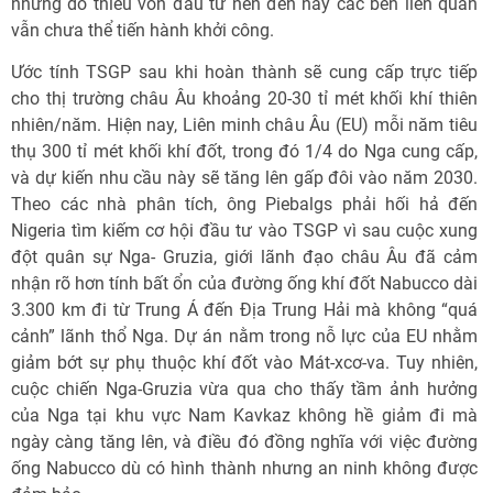
nhưng do thiếu vốn đầu tư nên đến nay các bên liên quan
vẫn chưa thể tiến hành khởi công.
Ước tính TSGP sau khi hoàn thành sẽ cung cấp trực tiếp
cho thị trường châu Âu khoảng 20-30 tỉ mét khối khí thiên
nhiên/năm. Hiện nay, Liên minh châu Âu (EU) mỗi năm tiêu
thụ 300 tỉ mét khối khí đốt, trong đó 1/4 do Nga cung cấp,
và dự kiến nhu cầu này sẽ tăng lên gấp đôi vào năm 2030.
Theo các nhà phân tích, ông Piebalgs phải hối hả đến
Nigeria tìm kiếm cơ hội đầu tư vào TSGP vì sau cuộc xung
đột quân sự Nga- Gruzia, giới lãnh đạo châu Âu đã cảm
nhận rõ hơn tính bất ổn của đường ống khí đốt Nabucco dài
3.300 km đi từ Trung Á đến Địa Trung Hải mà không “quá
cảnh” lãnh thổ Nga. Dự án nằm trong nỗ lực của EU nhằm
giảm bớt sự phụ thuộc khí đốt vào Mát-xcơ-va. Tuy nhiên,
cuộc chiến Nga-Gruzia vừa qua cho thấy tầm ảnh hưởng
của Nga tại khu vực Nam Kavkaz không hề giảm đi mà
ngày càng tăng lên, và điều đó đồng nghĩa với việc đường
ống Nabucco dù có hình thành nhưng an ninh không được