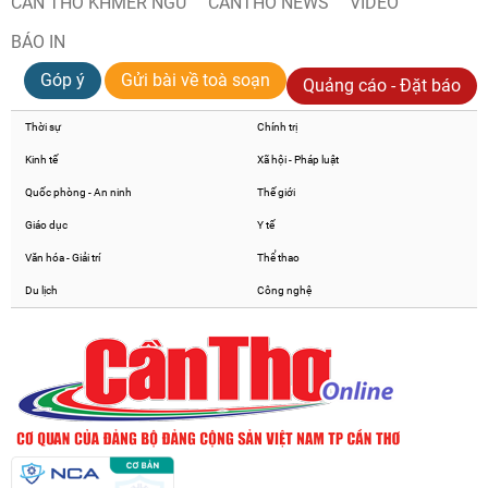
CẦN THƠ KHMER NGỮ
CANTHO NEWS
VIDEO
BÁO IN
Góp ý
Gửi bài về toà soạn
Quảng cáo - Đặt báo
Thời sự
Chính trị
Kinh tế
Xã hội - Pháp luật
Quốc phòng - An ninh
Thế giới
Giáo dục
Y tế
Văn hóa - Giải trí
Thể thao
Du lịch
Công nghệ