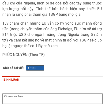
dầu khí của Nigeria, luôn bị đe dọa bởi các tay súng thuộc
lực lượng nổi dậy. Tình thế bức bách hiện nay khiến EU
nhận ra rằng phải tham gia TSGP bằng mọi giá.
Tuy chậm chân nhưng EU vẫn có hy vọng sức mạnh đồng
tiền (trong chuyến thăm của ông Piebalgs, EU hứa sẽ tài trợ
814 triệu USD cho ngành năng lượng Nigeria trong 5 năm
tới) và cam kết ủng hộ về mặt chính trị đối với TSGP sẽ giúp
họ lật ngược thế cờ. Hãy chờ xem!
PHÚC NGUYÊN (Theo TF)
Chia sẻ bài viết
BÌNH LUẬN