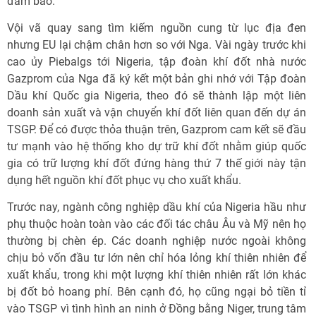
đảm bảo.
Vội vã quay sang tìm kiếm nguồn cung từ lục địa đen
nhưng EU lại chậm chân hơn so với Nga. Vài ngày trước khi
cao ủy Piebalgs tới Nigeria, tập đoàn khí đốt nhà nước
Gazprom của Nga đã ký kết một bản ghi nhớ với Tập đoàn
Dầu khí Quốc gia Nigeria, theo đó sẽ thành lập một liên
doanh sản xuất và vận chuyển khí đốt liên quan đến dự án
TSGP. Để có được thỏa thuận trên, Gazprom cam kết sẽ đầu
tư mạnh vào hệ thống kho dự trữ khí đốt nhằm giúp quốc
gia có trữ lượng khí đốt đứng hàng thứ 7 thế giới này tận
dụng hết nguồn khí đốt phục vụ cho xuất khẩu.
Trước nay, ngành công nghiệp dầu khí của Nigeria hầu như
phụ thuộc hoàn toàn vào các đối tác châu Âu và Mỹ nên họ
thường bị chèn ép. Các doanh nghiệp nước ngoài không
chịu bỏ vốn đầu tư lớn nên chỉ hóa lỏng khí thiên nhiên để
xuất khẩu, trong khi một lượng khí thiên nhiên rất lớn khác
bị đốt bỏ hoang phí. Bên cạnh đó, họ cũng ngại bỏ tiền tỉ
vào TSGP vì tình hình an ninh ở Đồng bằng Niger, trung tâm