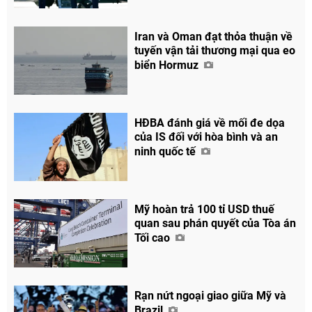
Iran và Oman đạt thỏa thuận về
tuyến vận tải thương mại qua eo
biển Hormuz
Chia sẻ
HĐBA đánh giá về mối đe dọa
của IS đối với hòa bình và an
Facebook
ninh quốc tế
Mỹ hoàn trả 100 tỉ USD thuế
quan sau phán quyết của Tòa án
Tối cao
Rạn nứt ngoại giao giữa Mỹ và
Brazil