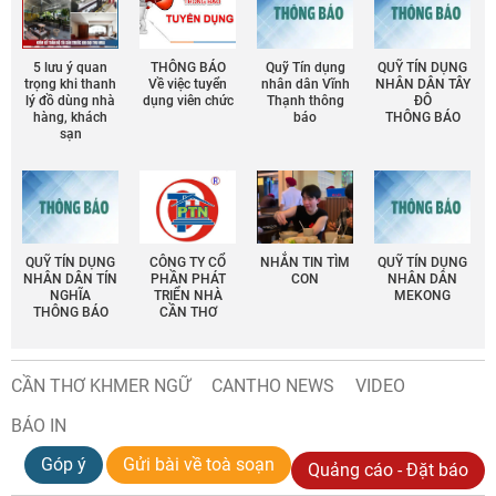
5 lưu ý quan
THÔNG BÁO
Quỹ Tín dụng
QUỸ TÍN DỤNG
trọng khi thanh
Về việc tuyển
nhân dân Vĩnh
NHÂN DÂN TÂY
lý đồ dùng nhà
dụng viên chức
Thạnh thông
ĐÔ
hàng, khách
báo
THÔNG BÁO
sạn
QUỸ TÍN DỤNG
CÔNG TY CỔ
NHẮN TIN TÌM
QUỸ TÍN DỤNG
NHÂN DÂN TÍN
PHẦN PHÁT
CON
NHÂN DÂN
NGHĨA
TRIỂN NHÀ
MEKONG
THÔNG BÁO
CẦN THƠ
CẦN THƠ KHMER NGỮ
CANTHO NEWS
VIDEO
BÁO IN
Góp ý
Gửi bài về toà soạn
Quảng cáo - Đặt báo