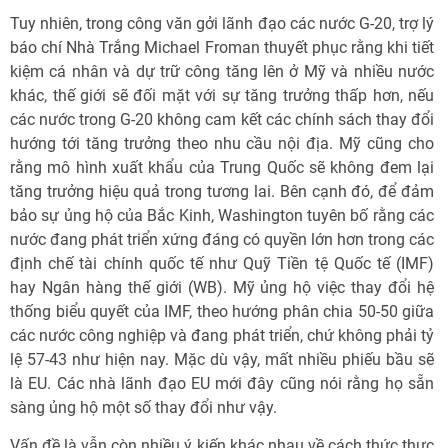
Tuy nhiên, trong công văn gởi lãnh đạo các nước G-20, trợ lý
báo chí Nhà Trắng Michael Froman thuyết phục rằng khi tiết
kiệm cá nhân và dự trữ công tăng lên ở Mỹ và nhiều nước
khác, thế giới sẽ đối mặt với sự tăng trưởng thấp hơn, nếu
các nước trong G-20 không cam kết các chính sách thay đổi
hướng tới tăng trưởng theo nhu cầu nội địa. Mỹ cũng cho
rằng mô hình xuất khẩu của Trung Quốc sẽ không đem lại
tăng trưởng hiệu quả trong tương lai. Bên cạnh đó, để đảm
bảo sự ủng hộ của Bắc Kinh, Washington tuyên bố rằng các
nước đang phát triển xứng đáng có quyền lớn hơn trong các
định chế tài chính quốc tế như Quỹ Tiền tệ Quốc tế (IMF)
hay Ngân hàng thế giới (WB). Mỹ ủng hộ việc thay đổi hệ
thống biểu quyết của IMF, theo hướng phân chia 50-50 giữa
các nước công nghiệp và đang phát triển, chứ không phải tỷ
lệ 57-43 như hiện nay. Mặc dù vậy, mất nhiều phiếu bầu sẽ
là EU. Các nhà lãnh đạo EU mới đây cũng nói rằng họ sẵn
sàng ủng hộ một số thay đổi như vậy.
Vấn đề là vẫn còn nhiều ý kiến khác nhau về cách thức thực