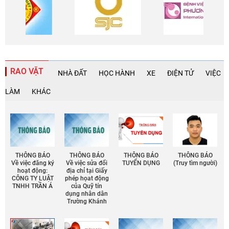
RAO VẶT
NHÀ ĐẤT
HỌC HÀNH
XE
ĐIỆN TỬ
VIỆC
LÀM
KHÁC
THÔNG BÁO
THÔNG BÁO
THÔNG BÁO
THÔNG BÁO
Về việc đăng ký
Về việc sửa đổi
TUYỂN DỤNG
(Truy tìm người)
hoạt động:
địa chỉ tại Giấy
CÔNG TY LUẬT
phép họat động
TNHH TRẦN Á
của Quỹ tín
dụng nhân dân
Trường Khánh