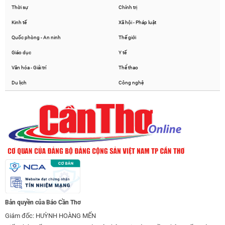
Thời sự
Chính trị
Kinh tế
Xã hội - Pháp luật
Quốc phòng - An ninh
Thế giới
Giáo dục
Y tế
Văn hóa - Giải trí
Thể thao
Du lịch
Công nghệ
Bản quyền của Báo Cần Thơ
Giám đốc: HUỲNH HOÀNG MẾN