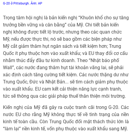
G-20 ở Pittsburgh. Ảnh: AP
Trọng tâm hội nghị là bản kiến nghị “Khuôn khổ cho sự tăng
trưởng bền vững và cân bằng” của Mỹ. Chi tiết bản kiến
nghị không được tiết lộ trước, nhưng theo các quan chức
Mỹ, nếu được thực thi, nó sẽ bao gồm các biện pháp như
Mỹ cắt giảm thâm hụt ngân sách và tiết kiệm hơn; Trung
Quốc ít phụ thuộc hơn vào xuất khẩu; và EU thay đổi cơ cấu
nhằm thúc đẩy đầu tư kinh doanh. Theo “Nhật báo phố
Wall”, các nước đang thâm hụt tài khoản vãng lai, sẽ phải
xác định cách tăng cường tiết kiệm. Các nước thặng dư như
Trung Quốc, Đức và Nhật Bản... sẽ tìm cách giảm phụ thuộc
vào xuất khẩu. EU cam kết cải thiện năng lực cạnh tranh,
tức sẽ thông qua các giải pháp thuế thân thiện môi trường.
Kiến nghị của Mỹ đã gây ra cuộc tranh cãi trong G-20. Các
nước EU cho rằng Mỹ không thực tế về tình trạng của nền
kinh tế toàn cầu. Còn Trung Quốc đối mặt thách thức lớn là
“làm lại” nền kinh tế, vốn phụ thuộc vào xuất khẩu sang Mỹ.