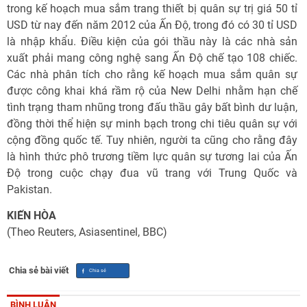
trong kế hoạch mua sắm trang thiết bị quân sự trị giá 50 tỉ
USD từ nay đến năm 2012 của Ấn Độ, trong đó có 30 tỉ USD
là nhập khẩu. Điều kiện của gói thầu này là các nhà sản
xuất phải mang công nghệ sang Ấn Độ chế tạo 108 chiếc.
Các nhà phân tích cho rằng kế hoạch mua sắm quân sự
được công khai khá rầm rộ của New Delhi nhằm hạn chế
tình trạng tham nhũng trong đấu thầu gây bất bình dư luận,
đồng thời thể hiện sự minh bạch trong chi tiêu quân sự với
cộng đồng quốc tế. Tuy nhiên, người ta cũng cho rằng đây
là hình thức phô trương tiềm lực quân sự tương lai của Ấn
Độ trong cuộc chạy đua vũ trang với Trung Quốc và
Pakistan.
KIẾN HÒA
(Theo Reuters, Asiasentinel, BBC)
Chia sẻ bài viết
BÌNH LUẬN