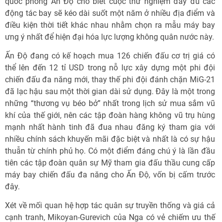
quốc phòng Ấn Độ cho biết cuộc thử nghiệm đầy đủ các
động tác bay sẽ kéo dài suốt một năm ở nhiều địa điểm và
điều kiện thời tiết khác nhau nhằm chọn ra mẫu máy bay
ưng ý nhất để hiện đại hóa lực lượng không quân nước này.
Ấn Độ đang có kế hoạch mua 126 chiến đấu cơ trị giá có
thể lên đến 12 tỉ USD trong nỗ lực xây dựng một phi đội
chiến đấu đa năng mới, thay thế phi đội đánh chặn MiG-21
đã lạc hậu sau một thời gian dài sử dụng. Đây là một trong
những “thương vụ béo bở” nhất trong lịch sử mua sắm vũ
khí của thế giới, nên các tập đoàn hàng không vũ trụ hùng
mạnh nhất hành tinh đã đua nhau đăng ký tham gia với
nhiều chính sách khuyến mãi đặc biệt và nhất là có sự hậu
thuẫn từ chính phủ họ. Có một điểm đáng chú ý là lần đầu
tiên các tập đoàn quân sự Mỹ tham gia đấu thầu cung cấp
máy bay chiến đấu đa năng cho Ấn Độ, vốn bị cấm trước
đây.
Xét về mối quan hệ hợp tác quân sự truyền thống và giá cả
cạnh tranh, Mikoyan-Gurevich của Nga có vẻ chiếm ưu thế