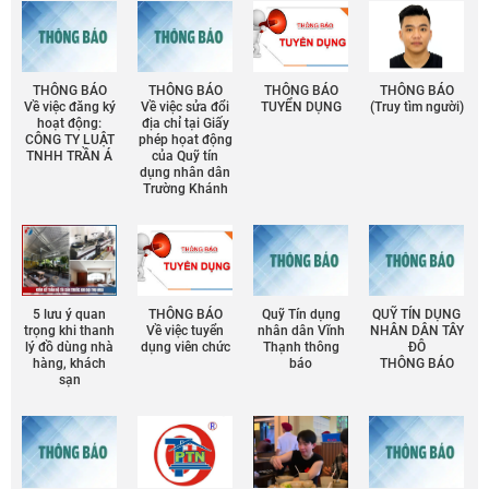
THÔNG BÁO
THÔNG BÁO
THÔNG BÁO
THÔNG BÁO
Về việc đăng ký
Về việc sửa đổi
TUYỂN DỤNG
(Truy tìm người)
hoạt động:
địa chỉ tại Giấy
CÔNG TY LUẬT
phép họat động
TNHH TRẦN Á
của Quỹ tín
dụng nhân dân
Trường Khánh
5 lưu ý quan
THÔNG BÁO
Quỹ Tín dụng
QUỸ TÍN DỤNG
trọng khi thanh
Về việc tuyển
nhân dân Vĩnh
NHÂN DÂN TÂY
lý đồ dùng nhà
dụng viên chức
Thạnh thông
ĐÔ
hàng, khách
báo
THÔNG BÁO
sạn