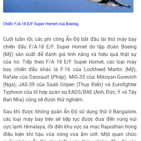
Chiếc F/A-18 E/F Super Hornet của Boeing.
Cuối tuần rồi, các phi công Ấn Độ bắt đầu lái thử máy bay
chiến đấu F/A-18 E/F Super Hornet do tập đoàn Boeing
(Mỹ) sản xuất để đánh giá tính năng và hiệu quả thật sự
của nó. Tiếp theo F/A 18 E/F Super Hornet, các loại máy
bay chiến đấu khác là F-16 của Lockheed Martin (Mỹ),
Rafale của Dassault (Pháp), MiG-35 của Mikoyan-Gurevich
(Nga), JAS-39 của Saab Gripen (Thụy Điển) và Eurofighter
Typhoon của tổ hợp quân sự EADS/BAE (Anh, Đức, Ý và Tây
Ban Nha) cũng sẽ được thử nghiệm.
Sau khi được không quân Ấn Độ sử dụng thử ở Bangalore,
các loại máy bay trên sẽ tiếp tục được đưa đến vùng núi
cực lạnh Himalaya, rồi đến khu vực sa mạc Rajasthan trong
điều kiện khí hậu vừa nóng vừa ẩm ướt. Một quan chức