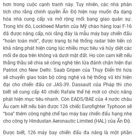
hơn trong cuộc cạnh tranh này. Tuy nhiên, các nhà phân
tích cho rằng chính quyền Ấn Độ hiện nay muốn đa dạng
hóa nhà cung cấp và mở rộng mối bang giao quân sự.
Trong khi đó, Lockheed Martin của Mỹ chào hàng loại F-16
đã được nâng cấp, nói rằng đây là mẫu máy bay chiến đấu
“hoàn toàn mới”, được trang bị hệ thống radar tiên tiến có
khả năng phát hiện cùng lúc nhiều mục tiêu và hủy diệt các
mối đe dọa trên không và dưới mặt đất. Họ còn cam kết nếu
thắng thầu sẽ chia sẻ công nghệ tên lửa đánh chặn hiện đại
Patriot cho New Delhi. Saab Gripen của Thụy Điển thì hứa
sẽ chuyển giao toàn bộ công nghệ và hệ thống vũ khí hiện
đại cho chiến đấu cơ JAS-39. Dassault của Pháp thì cho
biết sẽ cung cấp 40 chiếc Rafale thế hệ mới có chức năng
phát hiện mục tiêu nhanh. Còn EADS/BAE của 4 nước châu
Âu cam kết nếu bán được 126 chiếc Eurofighter Typhoon sẽ
“boa” thêm công nghệ chế tạo máy bay chiến đấu hạng nhẹ
cho công ty Hindustan Aeronautic Limited (HAL) của Ấn Độ.
Được biết, 126 máy bay chiến đấu đa năng là một phần