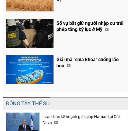
Chia sẻ
Số vụ bắt giữ người nhập cư trái
Facebook
phép tăng kỷ lục ở Mỹ
Giải mã "chìa khóa" chống lão
hóa
ĐÔNG TÂY THẾ SỰ
Israel bác kế hoạch giải giáp Hamas tại Dải
Gaza