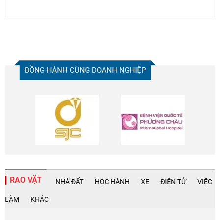
ĐỒNG HÀNH CÙNG DOANH NGHIỆP
RAO VẶT
NHÀ ĐẤT
HỌC HÀNH
XE
ĐIỆN TỬ
VIỆC
LÀM
KHÁC