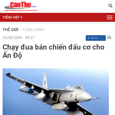
TIẾNG VIỆT
THẾ GIỚI
>
TOÀN CẢNH
25/08/2009 - 09:31
Chạy đua bán chiến đấu cơ cho
Ấn Độ