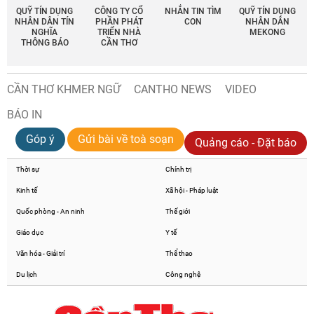
QUỸ TÍN DỤNG
CÔNG TY CỔ
NHẮN TIN TÌM
QUỸ TÍN DỤNG
NHÂN DÂN TÍN
PHẦN PHÁT
CON
NHÂN DÂN
NGHĨA
TRIỂN NHÀ
MEKONG
THÔNG BÁO
CẦN THƠ
CẦN THƠ KHMER NGỮ
CANTHO NEWS
VIDEO
BÁO IN
Góp ý
Gửi bài về toà soạn
Quảng cáo - Đặt báo
Thời sự
Chính trị
Kinh tế
Xã hội - Pháp luật
Quốc phòng - An ninh
Thế giới
Giáo dục
Y tế
Văn hóa - Giải trí
Thể thao
Du lịch
Công nghệ