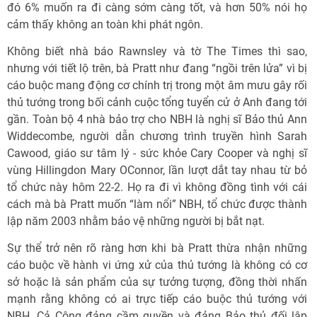
đó 6% muốn ra đi càng sớm càng tốt, và hơn 50% nói họ
cảm thấy không an toàn khi phát ngôn.
Không biết nhà báo Rawnsley và tờ The Times thì sao,
nhưng với tiết lộ trên, bà Pratt như đang “ngồi trên lửa” vì bị
cáo buộc mang động cơ chính trị trong một âm mưu gây rối
thủ tướng trong bối cảnh cuộc tổng tuyển cử ở Anh đang tới
gần. Toàn bộ 4 nhà bảo trợ cho NBH là nghị sĩ Bảo thủ Ann
Widdecombe, người dẫn chương trình truyền hình Sarah
Cawood, giáo sư tâm lý - sức khỏe Cary Cooper và nghị sĩ
vùng Hillingdon Mary OConnor, lần lượt dắt tay nhau từ bỏ
tổ chức này hôm 22-2. Họ ra đi vì không đồng tình với cái
cách mà bà Pratt muốn “làm nổi” NBH, tổ chức được thành
lập năm 2003 nhằm bảo vệ những người bị bắt nạt.
Sự thể trở nên rõ ràng hơn khi bà Pratt thừa nhận những
cáo buộc về hành vi ứng xử của thủ tướng là không có cơ
sở hoặc là sản phẩm của sự tưởng tượng, đồng thời nhấn
mạnh rằng không có ai trực tiếp cáo buộc thủ tướng với
NBH. Cả Công đảng cầm quyền và đảng Bảo thủ đối lập