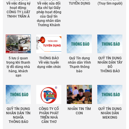
Về việc đăng ký
Về việc sửa đổi
TUYỂN DỤNG
(Truy tìm người)
hoạt động:
địa chỉ tại Giấy
CÔNG TY LUẬT
phép họat động
TNHH TRẦN Á
của Quỹ tín
dụng nhân dân
Trường Khánh
5 lưu ý quan
THÔNG BÁO
Quỹ Tín dụng
QUỸ TÍN DỤNG
trọng khi thanh
Về việc tuyển
nhân dân Vĩnh
NHÂN DÂN TÂY
lý đồ dùng nhà
dụng viên chức
Thạnh thông
ĐÔ
hàng, khách
báo
THÔNG BÁO
sạn
QUỸ TÍN DỤNG
CÔNG TY CỔ
NHẮN TIN TÌM
QUỸ TÍN DỤNG
NHÂN DÂN TÍN
PHẦN PHÁT
CON
NHÂN DÂN
NGHĨA
TRIỂN NHÀ
MEKONG
THÔNG BÁO
CẦN THƠ