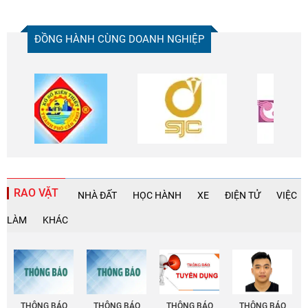
ĐỒNG HÀNH CÙNG DOANH NGHIỆP
RAO VẶT
NHÀ ĐẤT
HỌC HÀNH
XE
ĐIỆN TỬ
VIỆC
LÀM
KHÁC
THÔNG BÁO
THÔNG BÁO
THÔNG BÁO
THÔNG BÁO