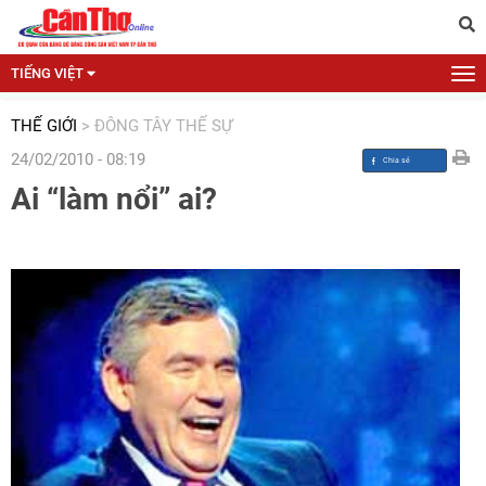
TIẾNG VIỆT
THẾ GIỚI
>
ĐÔNG TÂY THẾ SỰ
24/02/2010 - 08:19
Ai “làm nổi” ai?