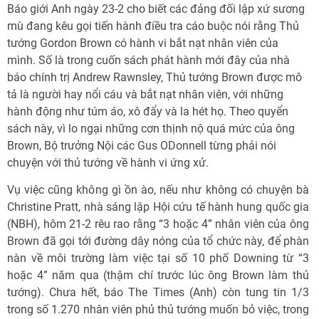
Báo giới Anh ngày 23-2 cho biết các đảng đối lập xứ sương
mù đang kêu gọi tiến hành điều tra cáo buộc nói rằng Thủ
tướng Gordon Brown có hành vi bắt nạt nhân viên của
mình. Số là trong cuốn sách phát hành mới đây của nhà
báo chính trị Andrew Rawnsley, Thủ tướng Brown được mô
tả là người hay nổi cáu và bắt nạt nhân viên, với những
hành động như túm áo, xô đẩy và la hét họ. Theo quyển
sách này, vì lo ngại những cơn thịnh nộ quá mức của ông
Brown, Bộ trưởng Nội các Gus ODonnell từng phải nói
chuyện với thủ tướng về hành vi ứng xử.
Vụ việc cũng không gì ồn ào, nếu như không có chuyện bà
Christine Pratt, nhà sáng lập Hội cứu tế hành hung quốc gia
(NBH), hôm 21-2 rêu rao rằng “3 hoặc 4” nhân viên của ông
Brown đã gọi tới đường dây nóng của tổ chức này, để phàn
nàn về môi trường làm việc tại số 10 phố Downing từ “3
hoặc 4” năm qua (thậm chí trước lúc ông Brown làm thủ
tướng). Chưa hết, báo The Times (Anh) còn tung tin 1/3
trong số 1.270 nhân viên phủ thủ tướng muốn bỏ việc, trong