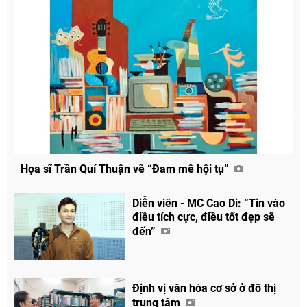
Họa sĩ Trần Quí Thuận vẽ “Đam mê hội tụ”
Diễn viên - MC Cao Di: “Tin vào
điều tích cực, điều tốt đẹp sẽ
đến”
Định vị văn hóa cơ sở ở đô thị
trung tâm