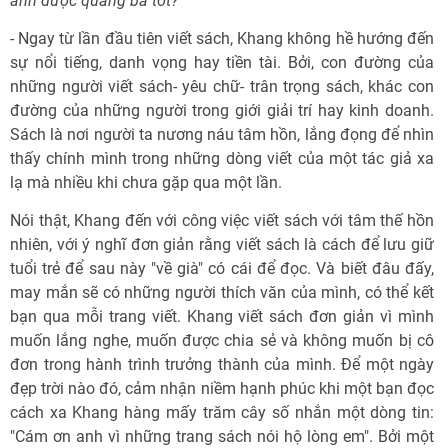
anh được quảng bá tốt?
- Ngay từ lần đầu tiên viết sách, Khang không hề hướng đến
sự nổi tiếng, danh vọng hay tiền tài. Bởi, con đường của
những người viết sách- yêu chữ- trân trọng sách, khác con
đường của những người trong giới giải trí hay kinh doanh.
Sách là nơi người ta nương náu tâm hồn, lắng đọng để nhìn
thấy chính mình trong những dòng viết của một tác giả xa
lạ mà nhiều khi chưa gặp qua một lần.
Nói thật, Khang đến với công việc viết sách với tâm thế hồn
nhiên, với ý nghĩ đơn giản rằng viết sách là cách để lưu giữ
tuổi trẻ để sau này "về già" có cái để đọc. Và biết đâu đấy,
may mắn sẽ có những người thích văn của mình, có thể kết
bạn qua mỗi trang viết. Khang viết sách đơn giản vì mình
muốn lắng nghe, muốn được chia sẻ và không muốn bị cô
đơn trong hành trình trưởng thành của mình. Để một ngày
đẹp trời nào đó, cảm nhận niềm hạnh phúc khi một bạn đọc
cách xa Khang hàng mấy trăm cây số nhắn một dòng tin:
"Cám ơn anh vì những trang sách nói hộ lòng em". Bởi một