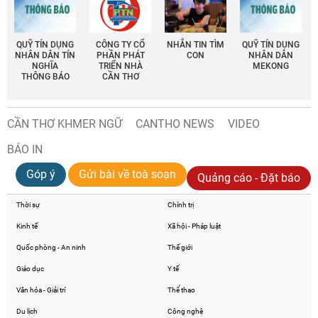
QUỸ TÍN DỤNG
CÔNG TY CỔ
NHẮN TIN TÌM
QUỸ TÍN DỤNG
NHÂN DÂN TÍN
PHẦN PHÁT
CON
NHÂN DÂN
NGHĨA
TRIỂN NHÀ
MEKONG
THÔNG BÁO
CẦN THƠ
CẦN THƠ KHMER NGỮ
CANTHO NEWS
VIDEO
BÁO IN
Góp ý
Gửi bài về toà soạn
Quảng cáo - Đặt báo
Thời sự
Chính trị
Kinh tế
Xã hội - Pháp luật
Quốc phòng - An ninh
Thế giới
Giáo dục
Y tế
Văn hóa - Giải trí
Thể thao
Du lịch
Công nghệ