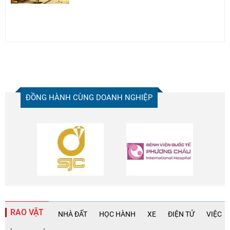
ĐỒNG HÀNH CÙNG DOANH NGHIỆP
RAO VẶT
NHÀ ĐẤT
HỌC HÀNH
XE
ĐIỆN TỬ
VIỆC