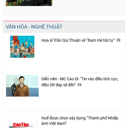
VĂN HÓA - NGHỆ THUẬT
Họa sĩ Trần Quí Thuận vẽ “Đam mê hội tụ”
Chia sẻ
Diễn viên - MC Cao Di: “Tin vào điều tích cực,
Facebook
điều tốt đẹp sẽ đến”
Huế được chọn xây dựng “Thành phố Nhiếp
ảnh Việt Nam”