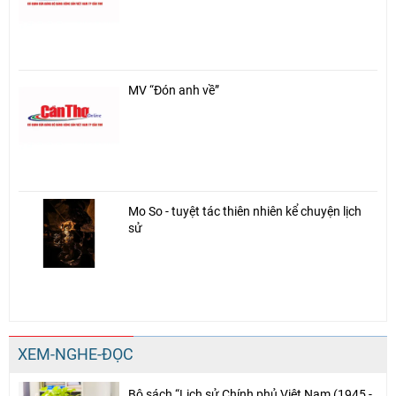
MV “Đón anh về”
Mo So - tuyệt tác thiên nhiên kể chuyện lịch
sử
XEM-NGHE-ĐỌC
Bộ sách “Lịch sử Chính phủ Việt Nam (1945 -