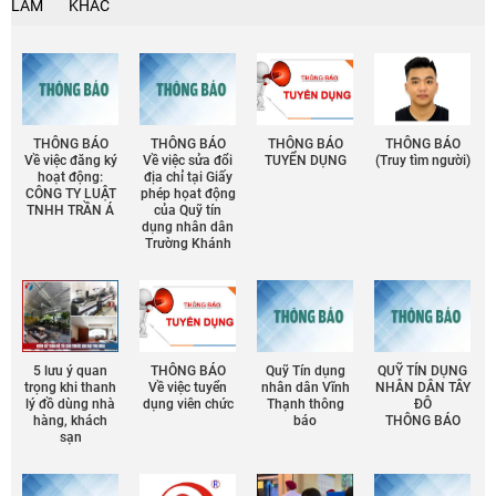
LÀM
KHÁC
THÔNG BÁO
THÔNG BÁO
THÔNG BÁO
THÔNG BÁO
Về việc đăng ký
Về việc sửa đổi
TUYỂN DỤNG
(Truy tìm người)
hoạt động:
địa chỉ tại Giấy
CÔNG TY LUẬT
phép họat động
TNHH TRẦN Á
của Quỹ tín
dụng nhân dân
Trường Khánh
5 lưu ý quan
THÔNG BÁO
Quỹ Tín dụng
QUỸ TÍN DỤNG
trọng khi thanh
Về việc tuyển
nhân dân Vĩnh
NHÂN DÂN TÂY
lý đồ dùng nhà
dụng viên chức
Thạnh thông
ĐÔ
hàng, khách
báo
THÔNG BÁO
sạn