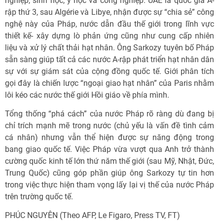
nghiệp, sinh học, y học và công nghiệp. UAE là quốc gia A-
rập thứ 3, sau Algérie và Libye, nhận được sự “chia sẻ” công
nghệ này của Pháp, nước dẫn đầu thế giới trong lĩnh vực
thiết kế- xây dựng lò phản ứng cũng như cung cấp nhiên
liệu và xử lý chất thải hạt nhân. Ông Sarkozy tuyên bố Pháp
sẵn sàng giúp tất cả các nước A-rập phát triển hạt nhân dân
sự với sự giám sát của cộng đồng quốc tế. Giới phân tích
gọi đây là chiến lược “ngoại giao hạt nhân” của Paris nhằm
lôi kéo các nước thế giới Hồi giáo về phía mình.
Tổng thống “phá cách” của nước Pháp rõ ràng dù đang bị
chỉ trích mạnh mẽ trong nước (chủ yếu là vấn đề tình cảm
cá nhân) nhưng vẫn thể hiện được sự năng động trong
bang giao quốc tế. Việc Pháp vừa vượt qua Anh trở thành
cường quốc kinh tế lớn thứ năm thế giới (sau Mỹ, Nhật, Đức,
Trung Quốc) cũng góp phần giúp ông Sarkozy tự tin hơn
trong việc thực hiện tham vọng lấy lại vị thế của nước Pháp
trên trường quốc tế.
PHÚC NGUYÊN (Theo AFP, Le Figaro, Press TV, FT)