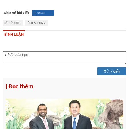
Chia sẻ bài viết
Từ khóa
ông Sarkozy
BÌNH LUẬN
Gửi ý kiến
Đọc thêm