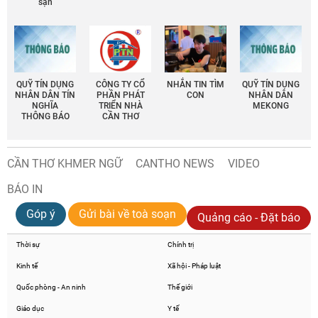
sạn
QUỸ TÍN DỤNG
CÔNG TY CỔ
NHẮN TIN TÌM
QUỸ TÍN DỤNG
NHÂN DÂN TÍN
PHẦN PHÁT
CON
NHÂN DÂN
NGHĨA
TRIỂN NHÀ
MEKONG
THÔNG BÁO
CẦN THƠ
CẦN THƠ KHMER NGỮ
CANTHO NEWS
VIDEO
BÁO IN
Góp ý
Gửi bài về toà soạn
Quảng cáo - Đặt báo
Thời sự
Chính trị
Kinh tế
Xã hội - Pháp luật
Quốc phòng - An ninh
Thế giới
Giáo dục
Y tế