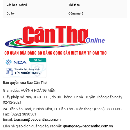
Văn hóa - Giải trí
Thể thao
Du lịch
Công nghệ
Bản quyền của Báo Cần Thơ
Giám đốc: HUỲNH HOÀNG MẾN
Giấy phép số 789/GP-BTTTT, do Bộ Thông Tin và Truyền Thông cấp ngày
02-12-2021
24 Trần Văn Hoài, P. Ninh Kiều, TP Cần Thơ - Điện thoại: (0292) 3830098 -
Fax: (0292) 3830561
Email:
toasoan@baocantho.com.vn
Liên hệ giao dịch quảng cáo, rao vặt:
quangcao@baocantho.com.vn