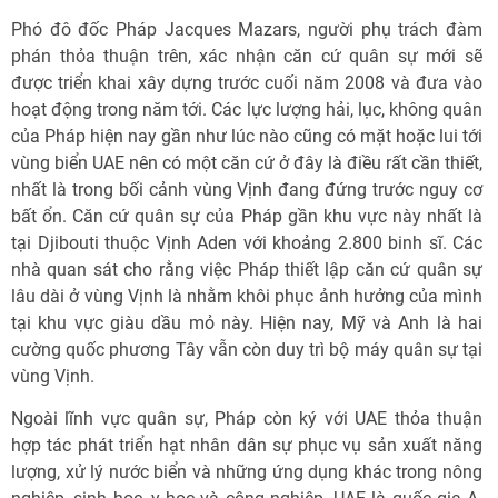
Phó đô đốc Pháp Jacques Mazars, người phụ trách đàm
phán thỏa thuận trên, xác nhận căn cứ quân sự mới sẽ
được triển khai xây dựng trước cuối năm 2008 và đưa vào
hoạt động trong năm tới. Các lực lượng hải, lục, không quân
của Pháp hiện nay gần như lúc nào cũng có mặt hoặc lui tới
vùng biển UAE nên có một căn cứ ở đây là điều rất cần thiết,
nhất là trong bối cảnh vùng Vịnh đang đứng trước nguy cơ
bất ổn. Căn cứ quân sự của Pháp gần khu vực này nhất là
tại Djibouti thuộc Vịnh Aden với khoảng 2.800 binh sĩ. Các
nhà quan sát cho rằng việc Pháp thiết lập căn cứ quân sự
lâu dài ở vùng Vịnh là nhằm khôi phục ảnh hưởng của mình
tại khu vực giàu dầu mỏ này. Hiện nay, Mỹ và Anh là hai
cường quốc phương Tây vẫn còn duy trì bộ máy quân sự tại
vùng Vịnh.
Ngoài lĩnh vực quân sự, Pháp còn ký với UAE thỏa thuận
hợp tác phát triển hạt nhân dân sự phục vụ sản xuất năng
lượng, xử lý nước biển và những ứng dụng khác trong nông