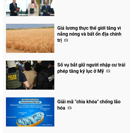
Giá lương thực thế giới tăng vì
nắng nóng và bất ổn địa chính
trị
Số vụ bắt giữ người nhập cư trái
Chia sẻ
phép tăng kỷ lục ở Mỹ
Facebook
Giải mã "chìa khóa" chống lão
hóa