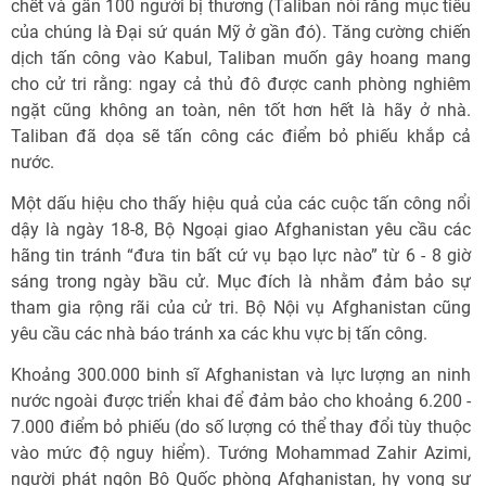
chết và gần 100 người bị thương (Taliban nói rằng mục tiêu
của chúng là Đại sứ quán Mỹ ở gần đó). Tăng cường chiến
dịch tấn công vào Kabul, Taliban muốn gây hoang mang
cho cử tri rằng: ngay cả thủ đô được canh phòng nghiêm
ngặt cũng không an toàn, nên tốt hơn hết là hãy ở nhà.
Taliban đã dọa sẽ tấn công các điểm bỏ phiếu khắp cả
nước.
Một dấu hiệu cho thấy hiệu quả của các cuộc tấn công nổi
dậy là ngày 18-8, Bộ Ngoại giao Afghanistan yêu cầu các
hãng tin tránh “đưa tin bất cứ vụ bạo lực nào” từ 6 - 8 giờ
sáng trong ngày bầu cử. Mục đích là nhằm đảm bảo sự
tham gia rộng rãi của cử tri. Bộ Nội vụ Afghanistan cũng
yêu cầu các nhà báo tránh xa các khu vực bị tấn công.
Khoảng 300.000 binh sĩ Afghanistan và lực lượng an ninh
nước ngoài được triển khai để đảm bảo cho khoảng 6.200 -
7.000 điểm bỏ phiếu (do số lượng có thể thay đổi tùy thuộc
vào mức độ nguy hiểm). Tướng Mohammad Zahir Azimi,
người phát ngôn Bộ Quốc phòng Afghanistan, hy vọng sự