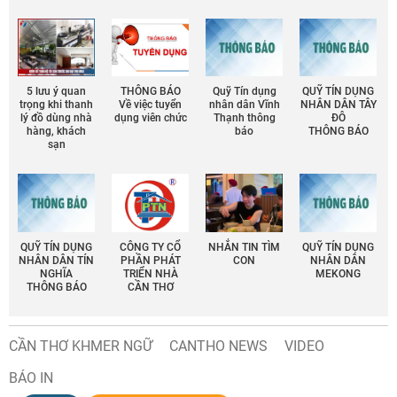
5 lưu ý quan
THÔNG BÁO
Quỹ Tín dụng
QUỸ TÍN DỤNG
trọng khi thanh
Về việc tuyển
nhân dân Vĩnh
NHÂN DÂN TÂY
lý đồ dùng nhà
dụng viên chức
Thạnh thông
ĐÔ
hàng, khách
báo
THÔNG BÁO
sạn
QUỸ TÍN DỤNG
CÔNG TY CỔ
NHẮN TIN TÌM
QUỸ TÍN DỤNG
NHÂN DÂN TÍN
PHẦN PHÁT
CON
NHÂN DÂN
NGHĨA
TRIỂN NHÀ
MEKONG
THÔNG BÁO
CẦN THƠ
CẦN THƠ KHMER NGỮ
CANTHO NEWS
VIDEO
BÁO IN