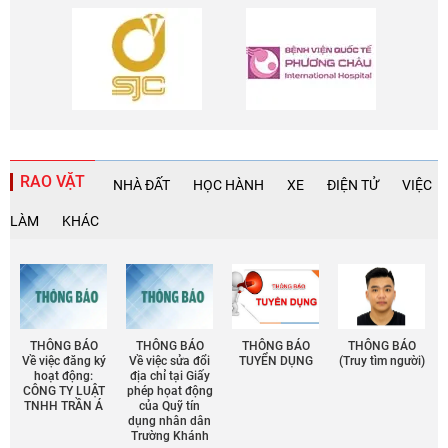
RAO VẶT
NHÀ ĐẤT
HỌC HÀNH
XE
ĐIỆN TỬ
VIỆC
LÀM
KHÁC
THÔNG BÁO
THÔNG BÁO
THÔNG BÁO
THÔNG BÁO
Về việc đăng ký
Về việc sửa đổi
TUYỂN DỤNG
(Truy tìm người)
hoạt động:
địa chỉ tại Giấy
CÔNG TY LUẬT
phép họat động
TNHH TRẦN Á
của Quỹ tín
dụng nhân dân
Trường Khánh