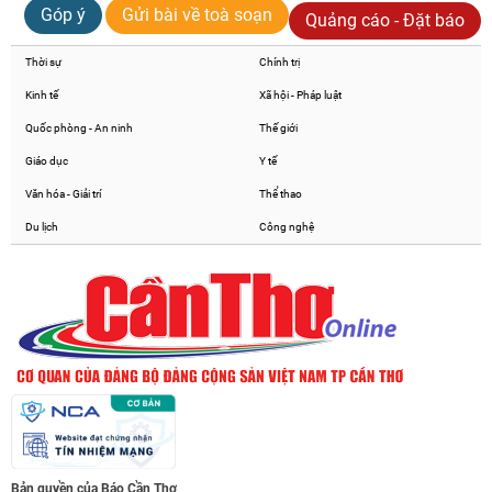
Góp ý
Gửi bài về toà soạn
Quảng cáo - Đặt báo
Thời sự
Chính trị
Kinh tế
Xã hội - Pháp luật
Quốc phòng - An ninh
Thế giới
Giáo dục
Y tế
Văn hóa - Giải trí
Thể thao
Du lịch
Công nghệ
Bản quyền của Báo Cần Thơ