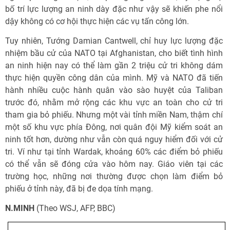
bố trí lực lượng an ninh dày đặc như vậy sẽ khiến phe nổi
dậy không có cơ hội thực hiện các vụ tấn công lớn.
Tuy nhiên, Tướng Damian Cantwell, chỉ huy lực lượng đặc
nhiệm bầu cử của NATO tại Afghanistan, cho biết tình hình
an ninh hiện nay có thể làm gần 2 triệu cử tri không dám
thực hiện quyền công dân của mình. Mỹ và NATO đã tiến
hành nhiều cuộc hành quân vào sào huyệt của Taliban
trước đó, nhằm mở rộng các khu vực an toàn cho cử tri
tham gia bỏ phiếu. Nhưng một vài tỉnh miền Nam, thậm chí
một số khu vực phía Đông, nơi quân đội Mỹ kiểm soát an
ninh tốt hơn, dường như vẫn còn quá nguy hiểm đối với cử
tri. Ví như tại tỉnh Wardak, khoảng 60% các điểm bỏ phiếu
có thể vẫn sẽ đóng cửa vào hôm nay. Giáo viên tại các
trường học, những nơi thường được chọn làm điểm bỏ
phiếu ở tỉnh này, đã bị đe dọa tính mạng.
N.MINH
(Theo WSJ, AFP, BBC)