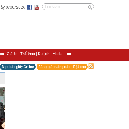
gày 8/08/2026
a - Giải trí
Thể thao
Du lịch
Media
Đọc báo giấy Online
Bảng giá quảng cáo - Đặt báo