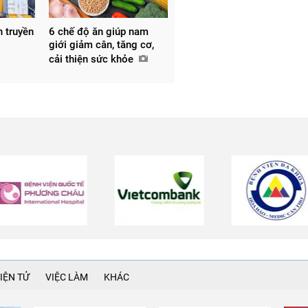
h truyền
6 chế độ ăn giúp nam
giới giảm cân, tăng cơ,
cải thiện sức khỏe
IỆN TỬ
VIỆC LÀM
KHÁC