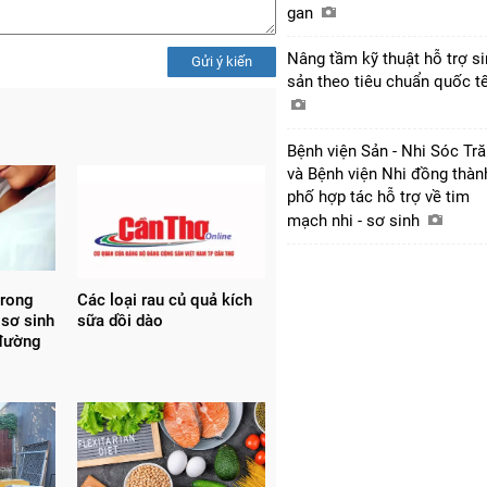
gan
Nâng tầm kỹ thuật hỗ trợ s
Gửi ý kiến
sản theo tiêu chuẩn quốc t
Bệnh viện Sản - Nhi Sóc Tr
và Bệnh viện Nhi đồng thàn
phố hợp tác hỗ trợ về tim
mạch nhi - sơ sinh
trong
Các loại rau củ quả kích
 sơ sinh
sữa dồi dào
 đường