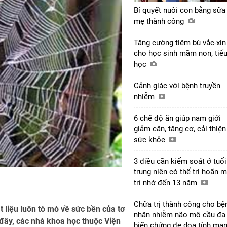
Bí quyết nuôi con bằng sữa
mẹ thành công
Tăng cường tiêm bù vắc-xin
cho học sinh mầm non, tiể
học
Cảnh giác với bệnh truyền
nhiễm
6 chế độ ăn giúp nam giới
giảm cân, tăng cơ, cải thiện
sức khỏe
3 điều cần kiểm soát ở tuổi
trung niên có thể trì hoãn m
trí nhớ đến 13 năm
Chữa trị thành công cho bệ
 liệu luôn tò mò về sức bền của tơ
nhân nhiễm não mô cầu đa
 đây, các nhà khoa học thuộc Viện
biến chứng đe dọa tính mạ