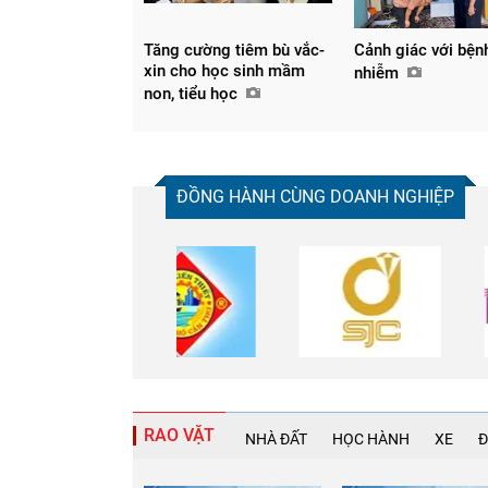
Tăng cường tiêm bù vắc-
Cảnh giác với bện
xin cho học sinh mầm
nhiễm
non, tiểu học
ĐỒNG HÀNH CÙNG DOANH NGHIỆP
RAO VẶT
NHÀ ĐẤT
HỌC HÀNH
XE
Đ