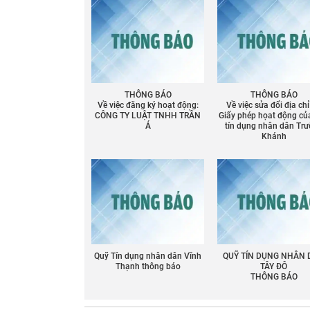
THÔNG BÁO
THÔNG BÁO
Về việc đăng ký hoạt động:
Về việc sửa đổi địa chỉ
CÔNG TY LUẬT TNHH TRẦN
Giấy phép họat động củ
Á
tín dụng nhân dân Tr
Khánh
Quỹ Tín dụng nhân dân Vĩnh
QUỸ TÍN DỤNG NHÂN
Thạnh thông báo
TÂY ĐÔ
Chia sẻ
THÔNG BÁO
Facebook