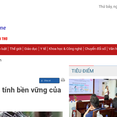
Thứ bảy, n
 luật
Thế giới
Giáo dục
Y tế
Khoa học & Công nghệ
Chuyển đổi số
Văn hó
n
TIÊU ĐIỂM
 tính bền vững của