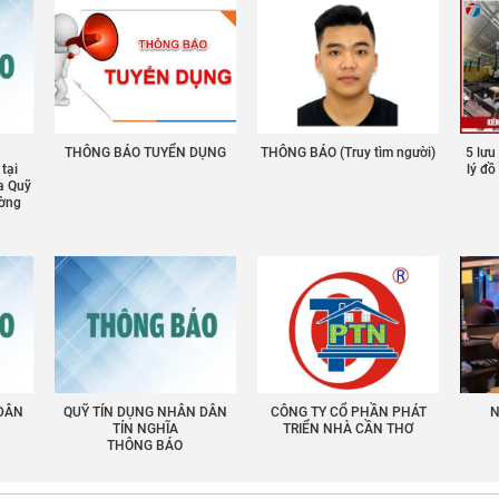
THÔNG BÁO TUYỂN DỤNG
THÔNG BÁO (Truy tìm người)
5 lưu
 tại
lý đ
a Quỹ
ường
 DÂN
QUỸ TÍN DỤNG NHÂN DÂN
CÔNG TY CỔ PHẦN PHÁT
N
TÍN NGHĨA
TRIỂN NHÀ CẦN THƠ
THÔNG BÁO