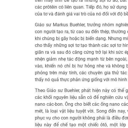
trên máy tính để tạo ra những sợi tơ ảo, bắ
các prôtêin có liên quan. Tiếp đó, họ sử dụn
của tơ và đánh giá vai trò của nó đối với độ
Giáo sư Markus Buehler, trưởng nhóm nghiên 
con người tạo ra, từ cao su đến thép, thường
khi chúng bị gãy hoặc bị biến dạng. Nhưng m
cho thấy những sợi tơ tạo thành các sợi tơ h
giãn ra và sau đó căng cứng trở lại khi sức 
nhện giảm nhẹ tác động mạnh từ bên ngoài,
vào, khiến nó chỉ bị hư hỏng nhẹ và không 
phỏng trên máy tính, các chuyên gia thử tá
thấy nó quả thực phản ứng giống với mô hình 
Theo Giáo sư Buehler, phát hiện này có thể g
các khối nguyên liệu sẵn có để nghiên cứu v
nano các-bon. Ông cho biết các ống nano các-
mét, là loại vật liệu tuyệt vời. Song đến na
phục vụ cho con người không phải là điều đơ
liệu này để chế tạo một chiếc ôtô, một lớ