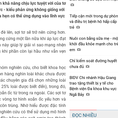
khả năng chịu lực tuyệt vời của tơ
ực - kiểu phản ứng không giống với
ứa hẹn có thể ứng dụng vào lĩnh vực
Tiếp cận mới trong dự phò
và điều trị bệnh hô hấp cấp
trẻ
đè lên, sợi tơ sẽ trở nên cứng hơn.
căng cứng một lần nữa khi áp lực đạt
Nuôi con bằng sữa mẹ - mộ
khởi đầu khỏe mạnh cho tr
nh này giúp lý giải vì sao mạng nhện
em
ng khi phần còn lại hầu như vẫn vẹn
Chỉ kiểm soát đường huyết 
chưa đủ
nhóm nghiên cứu, cho biết khoa học
òn hàng nghìn loài khác chưa được
BIDV Chi nhánh Hậu Giang
các chuyên gia đã chọn những loài
trao tặng thiết bị y tế cho
25% loài được biết đến), trong đó,
Bệnh viện Đa khoa khu vực
ắn ốc từ trong ra ngoài. Các sợi tơ
Ngã Bảy
c vòng tơ hình xoắn ốc yếu hơn và
côn trùng. Nhờ hiểu được đặc tính
 nghiên cứu có thể sử dụng mô hình
ĐỌC NHIỀU