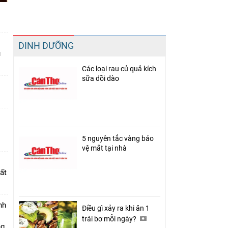
Chia sẻ
DINH DƯỠNG
Facebook
u
Các loại rau củ quả kích
sữa dồi dào
5 nguyên tắc vàng bảo
vệ mắt tại nhà
ất
nh
Điều gì xảy ra khi ăn 1
trái bơ mỗi ngày?
ng