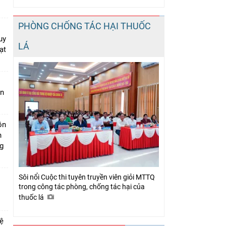
PHÒNG CHỐNG TÁC HẠI THUỐC
uy
LÁ
ạt
àn
ồn
h
ng
Sôi nổi Cuộc thi tuyên truyền viên giỏi MTTQ
trong công tác phòng, chống tác hại của
thuốc lá
vệ