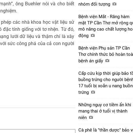
mạnh”, ông Buehler nói và cho biết
nhóm đối tượng
 nghiệm.
Bệnh viện Mắt - Răng hàm
phép các nhà khoa học vật liệu sử
mặt TP Cần Thơ mở rộng q
ó đặc tính giống với tơ nhện. Từ đó,
mô nâng cao chất lượng ho
động
mạng lưới dữ liệu và thậm chí là xây
với sức công phá của cả con người
Bệnh viện Phụ sản TP Cần
Thơ chính thức bỏ hoàn to
bệnh án giấy
Cấp cứu kịp thời giúp bảo t
buồng trứng cho người bện
17 tuổi bị xoắn u nang buồ
trứng
Những nguy cơ tiềm ẩn khi
mang thai ở tuổi vị thành
niên
Cà phê là "thần dược" bảo 