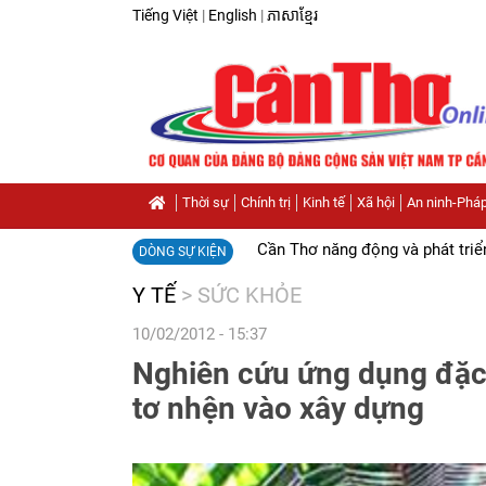
Tiếng Việt
|
English
|
ភាសាខ្មែរ
Thời sự
Chính trị
Kinh tế
Xã hội
An ninh-Pháp
Cần Thơ năng động và phát triể
DÒNG SỰ KIỆN
Y TẾ
>
SỨC KHỎE
10/02/2012 - 15:37
Nghiên cứu ứng dụng đặc
tơ nhện vào xây dựng