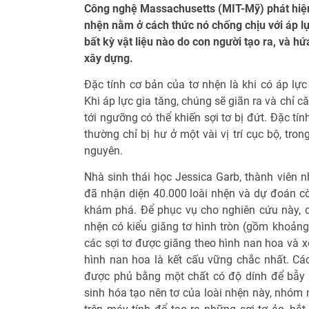
Công nghệ Massachusetts (MIT-Mỹ) phát hiện 
nhện nằm ở cách thức nó chống chịu với áp l
bất kỳ vật liệu nào do con người tạo ra, và h
xây dựng.
Đặc tính cơ bản của tơ nhện là khi có áp lực 
Khi áp lực gia tăng, chúng sẽ giãn ra và chỉ 
tới ngưỡng có thể khiến sợi tơ bị đứt. Đặc tí
thường chỉ bị hư ở một vài vị trí cục bộ, tro
nguyên.
Nhà sinh thái học Jessica Garb, thành viên 
đã nhận diện 40.000 loài nhện và dự đoán c
khám phá. Để phục vụ cho nghiên cứu này, 
nhện có kiểu giăng tơ hình tròn (gồm khoảng 
các sợi tơ được giăng theo hình nan hoa và xo
hình nan hoa là kết cấu vững chắc nhất. Cá
được phủ bằng một chất có độ dính để bẫy 
sinh hóa tạo nên tơ của loài nhện này, nhóm