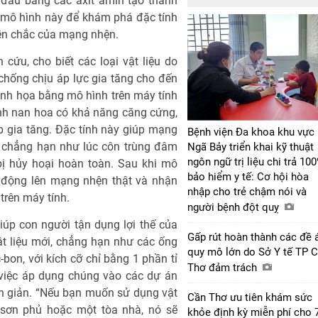
t đầu bằng các axít amin tạo thành
g mô hình này để khám phá đặc tính
 bền chắc của mạng nhện.
cứu, cho biết các loại vật liệu do
 chống chịu áp lực gia tăng cho đến
inh họa bằng mô hình trên máy tính
ình nan hoa có khả năng căng cứng,
ép gia tăng. Đặc tính này giúp mạng
Bệnh viện Đa khoa khu vực
 chẳng hạn như lúc côn trùng đâm
Ngã Bảy triển khai kỹ thuật
ngôn ngữ trị liệu chi trả 10
bị hủy hoại hoàn toàn. Sau khi mô
bảo hiểm y tế: Cơ hội hòa
c động lên mạng nhện thật và nhận
nhập cho trẻ chậm nói và
trên máy tính.
người bệnh đột quỵ
iúp con người tận dụng lợi thế của
Gấp rút hoàn thành các đề 
ật liệu mới, chẳng hạn như các ống
quy mô lớn do Sở Y tế TP 
bon, với kích cỡ chỉ bằng 1 phần tỉ
Thơ đảm trách
y, việc áp dụng chúng vào các dự án
n giản. “Nếu bạn muốn sử dụng vật
Cần Thơ ưu tiên khám sức
p sơn phủ hoặc một tòa nhà, nó sẽ
khỏe định kỳ miễn phí cho 