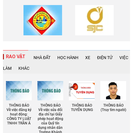
RAO VẶT
NHÀ ĐẤT
HỌC HÀNH
XE
ĐIỆN TỬ
VIỆC
LÀM
KHÁC
THÔNG BÁO
THÔNG BÁO
THÔNG BÁO
THÔNG BÁO
Về việc đăng ký
Về việc sửa đổi
TUYỂN DỤNG
(Truy tìm người)
hoạt động:
địa chỉ tại Giấy
CÔNG TY LUẬT
phép họat động
TNHH TRẦN Á
của Quỹ tín
dụng nhân dân
Trường Khánh