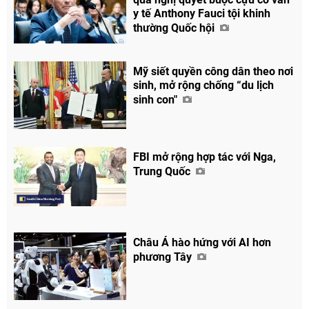
y tế Anthony Fauci tội khinh
thường Quốc hội
Mỹ siết quyền công dân theo nơi
sinh, mở rộng chống “du lịch
sinh con"
FBI mở rộng hợp tác với Nga,
Trung Quốc
Chia sẻ
Facebook
Châu Á hào hứng với AI hơn
phương Tây