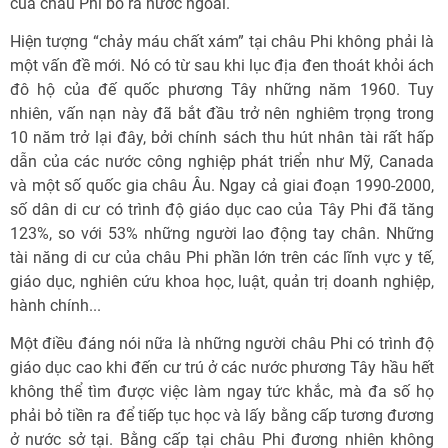
của châu Phi bỏ ra nước ngoài.
Hiện tượng “chảy máu chất xám” tại châu Phi không phải là
một vấn đề mới. Nó có từ sau khi lục địa đen thoát khỏi ách
đô hộ của đế quốc phương Tây những năm 1960. Tuy
nhiên, vấn nạn này đã bắt đầu trở nên nghiêm trọng trong
10 năm trở lại đây, bởi chính sách thu hút nhân tài rất hấp
dẫn của các nước công nghiệp phát triển như Mỹ, Canada
và một số quốc gia châu Âu. Ngay cả giai đoạn 1990-2000,
số dân di cư có trình độ giáo dục cao của Tây Phi đã tăng
123%, so với 53% những người lao động tay chân. Những
tài năng di cư của châu Phi phần lớn trên các lĩnh vực y tế,
giáo dục, nghiên cứu khoa học, luật, quản trị doanh nghiệp,
hành chính...
Một điều đáng nói nữa là những người châu Phi có trình độ
giáo dục cao khi đến cư trú ở các nước phương Tây hầu hết
không thể tìm được việc làm ngay tức khắc, mà đa số họ
phải bỏ tiền ra để tiếp tục học và lấy bằng cấp tương đương
ở nước sở tại. Bằng cấp tại châu Phi đương nhiên không