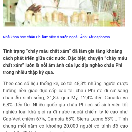
Nhà khoa học châu Phi làm việc ở nước ngoài. Ảnh: Africaphotos
Tình trạng “chảy máu chất xám” đã làm gia tăng khoảng
cách phát triển giữa các nước. Đặc biệt, chuyện “chảy máu
chất xám” luôn là nỗi ám ảnh của lục địa nghèo châu Phi
trong nhiều thập kỷ qua.
Theo các số liệu thống kê, có tới 48,3% những người được
hưởng nền giáo dục cấp cao tại châu Phi đã di cư sang
châu Âu sinh sống, 31,8% qua Mỹ, 12,4% đến Canada và
6,8% đến Úc. Nhiều quốc gia châu Phi có số sinh viên tốt
nghiệp loại khá giỏi ra đi nước ngoài chiếm tỷ lệ cao như
Cap-Vert chiếm 67%, Gambia 63%, Sierra Leone 53%... Tính
chung mỗi năm có khoảng 20.000 người có trình độ cao