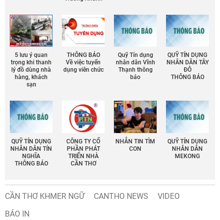
5 lưu ý quan
THÔNG BÁO
Quỹ Tín dụng
QUỸ TÍN DỤNG
trọng khi thanh
Về việc tuyển
nhân dân Vĩnh
NHÂN DÂN TÂY
lý đồ dùng nhà
dụng viên chức
Thạnh thông
ĐÔ
hàng, khách
báo
THÔNG BÁO
sạn
QUỸ TÍN DỤNG
CÔNG TY CỔ
NHẮN TIN TÌM
QUỸ TÍN DỤNG
NHÂN DÂN TÍN
PHẦN PHÁT
CON
NHÂN DÂN
NGHĨA
TRIỂN NHÀ
MEKONG
THÔNG BÁO
CẦN THƠ
CẦN THƠ KHMER NGỮ
CANTHO NEWS
VIDEO
BÁO IN