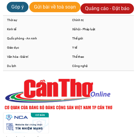
Góp ý
Gửi bài về toà soạn
Quảng cáo - Đặt báo
Thời sự
Chính trị
Kinh tế
Xã hội - Pháp luật
Quốc phòng - An ninh
Thế giới
Giáo dục
Y tế
Văn hóa - Giải trí
Thể thao
Du lịch
Công nghệ