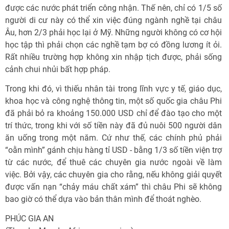
được các nước phát triển công nhận. Thế nên, chỉ có 1/5 số
người di cư này có thể xin việc đúng ngành nghề tại châu
Âu, hơn 2/3 phải học lại ở Mỹ. Những người không có cơ hội
học tập thì phải chọn các nghề tạm bợ có đồng lương ít ỏi.
Rất nhiều trường hợp không xin nhập tịch được, phải sống
cảnh chui nhủi bất hợp pháp.
Trong khi đó, vì thiếu nhân tài trong lĩnh vực y tế, giáo dục,
khoa học và công nghệ thông tin, một số quốc gia châu Phi
đã phải bỏ ra khoảng 150.000 USD chỉ để đào tạo cho một
trí thức, trong khi với số tiền này đã đủ nuôi 500 người dân
ăn uống trong một năm. Cứ như thế, các chính phủ phải
“oằn mình” gánh chịu hàng tỉ USD - bằng 1/3 số tiền viện trợ
từ các nước, để thuê các chuyên gia nước ngoài về làm
việc. Bởi vậy, các chuyên gia cho rằng, nếu không giải quyết
được vấn nạn “chảy máu chất xám” thì châu Phi sẽ không
bao giờ có thể dựa vào bản thân mình để thoát nghèo.
PHÚC GIA AN