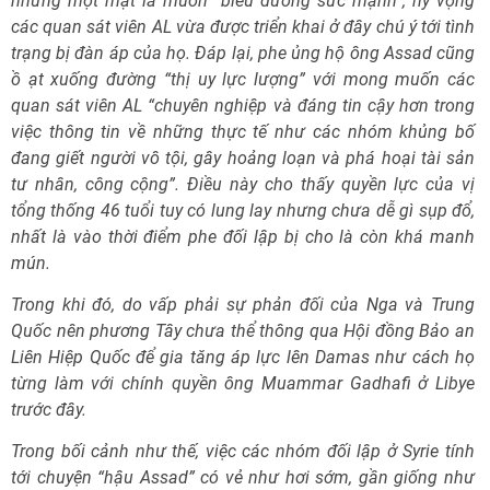
nhưng một mặt là muốn “biểu dương sức mạnh”, hy vọng
các quan sát viên AL vừa được triển khai ở đây chú ý tới tình
trạng bị đàn áp của họ. Đáp lại, phe ủng hộ ông Assad cũng
ồ ạt xuống đường “thị uy lực lượng” với mong muốn các
quan sát viên AL “chuyên nghiệp và đáng tin cậy hơn trong
việc thông tin về những thực tế như các nhóm khủng bố
đang giết người vô tội, gây hoảng loạn và phá hoại tài sản
tư nhân, công cộng”. Điều này cho thấy quyền lực của vị
tổng thống 46 tuổi tuy có lung lay nhưng chưa dễ gì sụp đổ,
nhất là vào thời điểm phe đối lập bị cho là còn khá manh
mún.
Trong khi đó, do vấp phải sự phản đối của Nga và Trung
Quốc nên phương Tây chưa thể thông qua Hội đồng Bảo an
Liên Hiệp Quốc để gia tăng áp lực lên Damas như cách họ
từng làm với chính quyền ông Muammar Gadhafi ở Libye
trước đây.
Trong bối cảnh như thế, việc các nhóm đối lập ở Syrie tính
tới chuyện “hậu Assad” có vẻ như hơi sớm, gần giống như