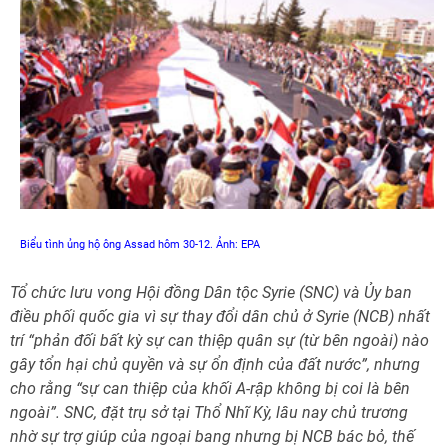
Biểu tình ủng hộ ông Assad hôm 30-12. Ảnh: EPA
Tổ chức lưu vong Hội đồng Dân tộc Syrie (SNC) và Ủy ban
điều phối quốc gia vì sự thay đổi dân chủ ở Syrie (NCB) nhất
trí “phản đối bất kỳ sự can thiệp quân sự (từ bên ngoài) nào
gây tổn hại chủ quyền và sự ổn định của đất nước”, nhưng
cho rằng “sự can thiệp của khối A-rập không bị coi là bên
ngoài”. SNC, đặt trụ sở tại Thổ Nhĩ Kỳ, lâu nay chủ trương
nhờ sự trợ giúp của ngoại bang nhưng bị NCB bác bỏ, thế