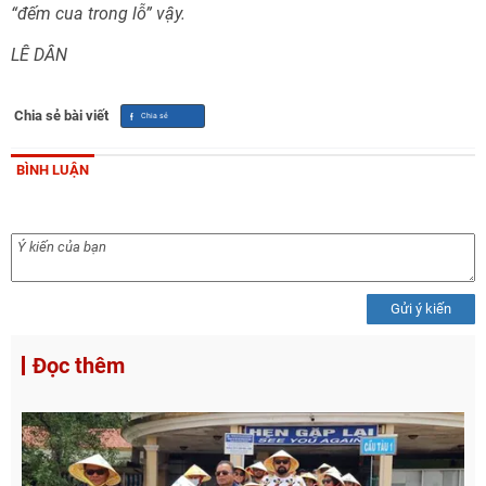
“đếm cua trong lỗ” vậy.
LÊ DÂN
Chia sẻ bài viết
BÌNH LUẬN
Gửi ý kiến
Đọc thêm