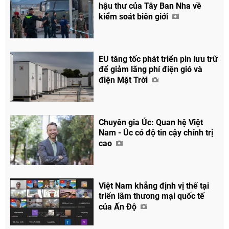
hậu thư của Tây Ban Nha về
Chia sẻ
kiểm soát biên giới
Facebook
EU tăng tốc phát triển pin lưu trữ
để giảm lãng phí điện gió và
điện Mặt Trời
Chuyên gia Úc: Quan hệ Việt
Nam - Úc có độ tin cậy chính trị
cao
Việt Nam khẳng định vị thế tại
triển lãm thương mại quốc tế
của Ấn Độ