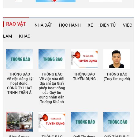
RAO VẶT
NHÀ ĐẤT
HỌC HÀNH
XE
ĐIỆN TỬ
VIỆC
LÀM
KHÁC
THÔNG BÁO
THÔNG BÁO
THÔNG BÁO
THÔNG BÁO
Về việc đăng ký
Về việc sửa đổi
TUYỂN DỤNG
(Truy tìm người)
hoạt động:
địa chỉ tại Giấy
CÔNG TY LUẬT
phép họat động
TNHH TRẦN Á
của Quỹ tín
dụng nhân dân
Trường Khánh