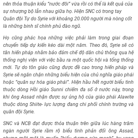
nên thỏa thuận kiểu “nước đôi” vừa rồi có thể là kết quả của
sự nhượng bộ lẫn nhau giữa họ. Hiện SNC có trong tay
Quân đội Tự do Syrie với khoảng 20.000 người mà nòng cốt
là những binh sĩ chính phủ đào ngũ.
Họ cũng phác họa những việc phải làm trong giai đoạn
chuyển tiếp dự kiến kéo dài một năm. Theo đó, Syrie sẽ có
tân hiến pháp nhằm bảo đảm chế độ dân chủ thông qua hệ
thống nghị viện với việc bầu ra một quốc hội và tổng thống
mới. Tự do tôn giáo cũng được đề cao trong hiến pháp và
Syrie sẽ ngăn chặn những biểu hiện của chủ nghĩa giáo phái
hoặc “quân sự hóa giáo phái”. Hiện hầu hết người biểu tình
thuộc dòng Hồi giáo Sunni chiếm đa số ở nước này, trong
khi ông Assad nhận được sự ủng hộ của giáo phái Alawite
thuộc dòng Shiite- lực lượng đang chi phối chính trường và
quân đội Syrie.
SNC và NCB đạt được thỏa thuận trên giữa lúc hàng trăm
ngàn người Syrie rầm rộ biểu tình phản đối ông Assad,