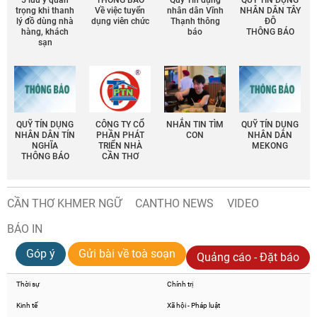
5 lưu ý quan
THÔNG BÁO
Quỹ Tín dụng
QUỸ TÍN DỤNG
trọng khi thanh
Về việc tuyển
nhân dân Vĩnh
NHÂN DÂN TÂY
lý đồ dùng nhà
dụng viên chức
Thạnh thông
ĐÔ
hàng, khách
báo
THÔNG BÁO
sạn
QUỸ TÍN DỤNG
CÔNG TY CỔ
NHẮN TIN TÌM
QUỸ TÍN DỤNG
NHÂN DÂN TÍN
PHẦN PHÁT
CON
NHÂN DÂN
NGHĨA
TRIỂN NHÀ
MEKONG
THÔNG BÁO
CẦN THƠ
CẦN THƠ KHMER NGỮ
CANTHO NEWS
VIDEO
BÁO IN
Góp ý
Gửi bài về toà soạn
Quảng cáo - Đặt báo
Thời sự
Chính trị
Kinh tế
Xã hội - Pháp luật