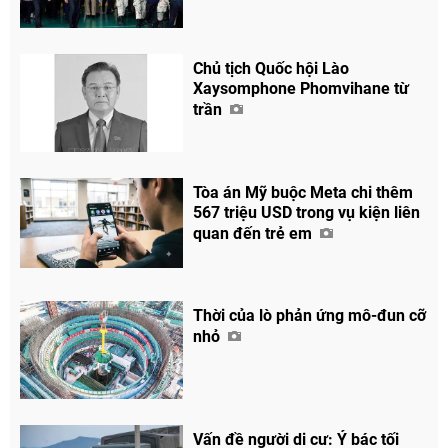
Chủ tịch Quốc hội Lào
Xaysomphone Phomvihane từ
trần
Tòa án Mỹ buộc Meta chi thêm
567 triệu USD trong vụ kiện liên
quan đến trẻ em
Thời của lò phản ứng mô-đun cỡ
nhỏ
Vấn đề người di cư: Ý bác tối