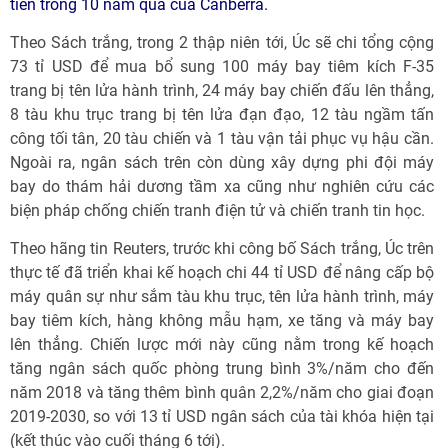
tiên trong 10 năm qua của Canberra.
Theo Sách trắng, trong 2 thập niên tới, Úc sẽ chi tổng cộng
73 tỉ USD để mua bổ sung 100 máy bay tiêm kích F-35
trang bị tên lửa hành trình, 24 máy bay chiến đấu lên thẳng,
8 tàu khu trục trang bị tên lửa đạn đạo, 12 tàu ngầm tấn
công tối tân, 20 tàu chiến và 1 tàu vận tải phục vụ hậu cần.
Ngoài ra, ngân sách trên còn dùng xây dựng phi đội máy
bay do thám hải dương tầm xa cũng như nghiên cứu các
biện pháp chống chiến tranh điện tử và chiến tranh tin học.
Theo hãng tin Reuters, trước khi công bố Sách trắng, Úc trên
thực tế đã triển khai kế hoạch chi 44 tỉ USD để nâng cấp bộ
máy quân sự như sắm tàu khu trục, tên lửa hành trình, máy
bay tiêm kích, hàng không mẫu hạm, xe tăng và máy bay
lên thẳng. Chiến lược mới này cũng nằm trong kế hoạch
tăng ngân sách quốc phòng trung bình 3%/năm cho đến
năm 2018 và tăng thêm bình quân 2,2%/năm cho giai đoạn
2019-2030, so với 13 tỉ USD ngân sách của tài khóa hiện tại
(kết thúc vào cuối tháng 6 tới).