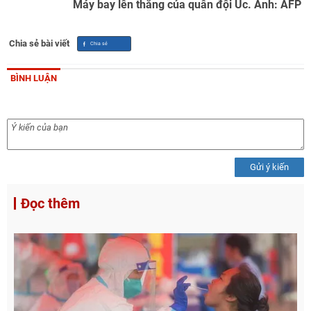
Máy bay lên thẳng của quân đội Úc. Ảnh: AFP
Chia sẻ bài viết
BÌNH LUẬN
Gửi ý kiến
Đọc thêm