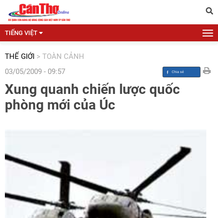
TIẾNG VIỆT
THẾ GIỚI
>
TOÀN CẢNH
03/05/2009 - 09:57
Xung quanh chiến lược quốc
phòng mới của Úc