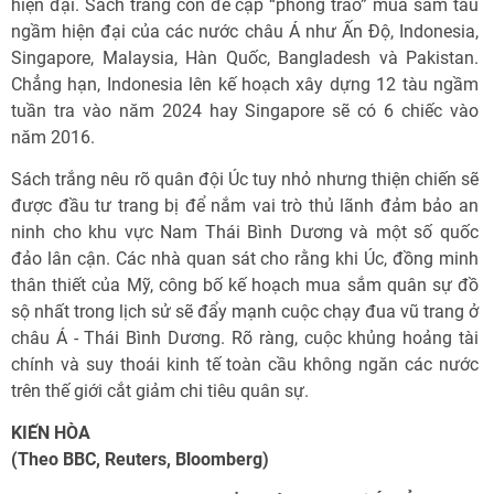
hiện đại. Sách trắng còn đề cập “phong trào” mua sắm tàu
ngầm hiện đại của các nước châu Á như Ấn Độ, Indonesia,
Singapore, Malaysia, Hàn Quốc, Bangladesh và Pakistan.
Chẳng hạn, Indonesia lên kế hoạch xây dựng 12 tàu ngầm
tuần tra vào năm 2024 hay Singapore sẽ có 6 chiếc vào
năm 2016.
Sách trắng nêu rõ quân đội Úc tuy nhỏ nhưng thiện chiến sẽ
được đầu tư trang bị để nắm vai trò thủ lãnh đảm bảo an
ninh cho khu vực Nam Thái Bình Dương và một số quốc
đảo lân cận. Các nhà quan sát cho rằng khi Úc, đồng minh
thân thiết của Mỹ, công bố kế hoạch mua sắm quân sự đồ
sộ nhất trong lịch sử sẽ đẩy mạnh cuộc chạy đua vũ trang ở
châu Á - Thái Bình Dương. Rõ ràng, cuộc khủng hoảng tài
chính và suy thoái kinh tế toàn cầu không ngăn các nước
trên thế giới cắt giảm chi tiêu quân sự.
KIẾN HÒA
(Theo BBC, Reuters, Bloomberg)