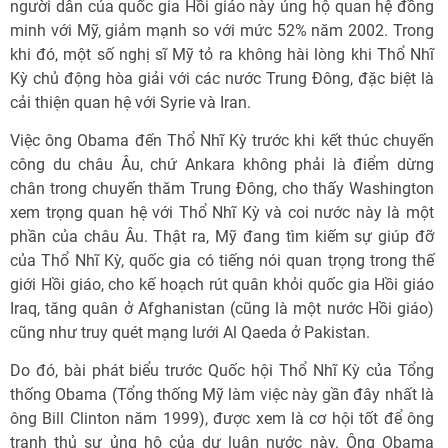
người dân của quốc gia Hồi giáo này ủng hộ quan hệ đồng
minh với Mỹ, giảm mạnh so với mức 52% năm 2002. Trong
khi đó, một số nghị sĩ Mỹ tỏ ra không hài lòng khi Thổ Nhĩ
Kỳ chủ động hòa giải với các nước Trung Đông, đặc biệt là
cải thiện quan hệ với Syrie và Iran.
Việc ông Obama đến Thổ Nhĩ Kỳ trước khi kết thúc chuyến
công du châu Âu, chứ Ankara không phải là điểm dừng
chân trong chuyến thăm Trung Đông, cho thấy Washington
xem trọng quan hệ với Thổ Nhĩ Kỳ và coi nước này là một
phần của châu Âu. Thật ra, Mỹ đang tìm kiếm sự giúp đỡ
của Thổ Nhĩ Kỳ, quốc gia có tiếng nói quan trọng trong thế
giới Hồi giáo, cho kế hoạch rút quân khỏi quốc gia Hồi giáo
Iraq, tăng quân ở Afghanistan (cũng là một nước Hồi giáo)
cũng như truy quét mạng lưới Al Qaeda ở Pakistan.
Do đó, bài phát biểu trước Quốc hội Thổ Nhĩ Kỳ của Tổng
thống Obama (Tổng thống Mỹ làm việc này gần đây nhất là
ông Bill Clinton năm 1999), được xem là cơ hội tốt để ông
tranh thủ sự ủng hộ của dư luận nước này. Ông Obama