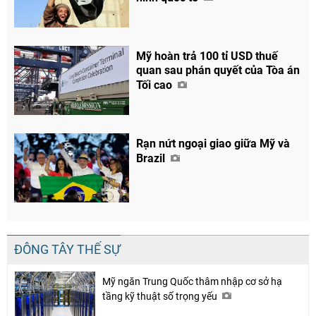
Mỹ hoàn trả 100 tỉ USD thuế
Chia sẻ
quan sau phán quyết của Tòa án
Tối cao
Facebook
Rạn nứt ngoại giao giữa Mỹ và
Brazil
ĐÔNG TÂY THẾ SỰ
Mỹ ngăn Trung Quốc thâm nhập cơ sở hạ
tầng kỹ thuật số trọng yếu