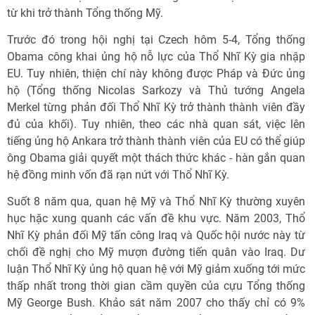
từ khi trở thành Tổng thống Mỹ.
Trước đó trong hội nghị tại Czech hôm 5-4, Tổng thống
Obama công khai ủng hộ nỗ lực của Thổ Nhĩ Kỳ gia nhập
EU. Tuy nhiên, thiện chí này không được Pháp và Đức ủng
hộ (Tổng thống Nicolas Sarkozy và Thủ tướng Angela
Merkel từng phản đối Thổ Nhĩ Kỳ trở thành thành viên đầy
đủ của khối). Tuy nhiên, theo các nhà quan sát, việc lên
tiếng ủng hộ Ankara trở thành thành viên của EU có thể giúp
ông Obama giải quyết một thách thức khác - hàn gắn quan
hệ đồng minh vốn đã rạn nứt với Thổ Nhĩ Kỳ.
Suốt 8 năm qua, quan hệ Mỹ và Thổ Nhĩ Kỳ thường xuyên
hục hặc xung quanh các vấn đề khu vực. Năm 2003, Thổ
Nhĩ Kỳ phản đối Mỹ tấn công Iraq và Quốc hội nước này từ
chối đề nghị cho Mỹ mượn đường tiến quân vào Iraq. Dư
luận Thổ Nhĩ Kỳ ủng hộ quan hệ với Mỹ giảm xuống tới mức
thấp nhất trong thời gian cầm quyền của cựu Tổng thống
Mỹ George Bush. Khảo sát năm 2007 cho thấy chỉ có 9%