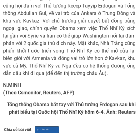
cũng hội đàm với Thủ tướng Recep Tayyip Erdogan và Tổng
thống Abdullah Gul, về vai trò của Ankara ở Trung Đông và
khu vực Kavkaz. Với chủ trương giải quyết bất đồng bằng
ngoại giao, chính quyền Obama xem việc Thổ Nhĩ Kỳ xích
lại gần với Syrie và Iran có thể giúp Washington nối lại đàm
phán với 2 quốc gia thù địch này. Mặt khác, Nhà Trắng cũng
phấn khởi trước triển vọng Thổ Nhĩ Kỳ có thể mở cửa lại
biên giới với Armenia và đóng vai trò lớn hơn ở Kavkaz, khu
vực cả Mỹ, Thổ Nhĩ Kỳ và Nga đều có hệ thống đường ống
dẫn dầu khí đi qua (để đến thị trường châu Âu).
N.MINH
(Theo Csmonitor, Reuters, AFP)
Tổng thống Obama bắt tay với Thủ tướng Erdogan sau khi
phát biểu tại Quốc hội Thổ Nhĩ Kỳ hôm 6-4. Ảnh: Reuters
Chia sẻ bài viết