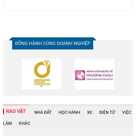
ĐỒNG HÀNH CÙNG DOANH NGHIỆP
RAO VẶT
NHÀ ĐẤT
HỌC HÀNH
XE
ĐIỆN TỬ
VIỆC
LÀM
KHÁC