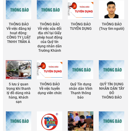
THÔNG BÁO
THÔNG BÁO
THÔNG BÁO
THÔNG BÁO
Về việc đăng ký
Về việc sửa đổi
TUYỂN DỤNG
(Truy tìm người)
hoạt động:
địa chỉ tại Giấy
CÔNG TY LUẬT
phép họat động
TNHH TRẦN Á
của Quỹ tín
dụng nhân dân
Trường Khánh
5 lưu ý quan
THÔNG BÁO
Quỹ Tín dụng
QUỸ TÍN DỤNG
trọng khi thanh
Về việc tuyển
nhân dân Vĩnh
NHÂN DÂN TÂY
lý đồ dùng nhà
dụng viên chức
Thạnh thông
ĐÔ
hàng, khách
báo
THÔNG BÁO
sạn