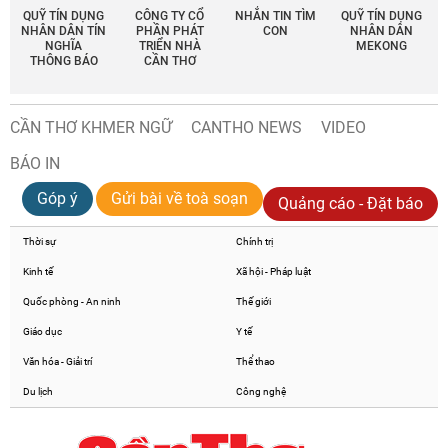
QUỸ TÍN DỤNG
CÔNG TY CỔ
NHẮN TIN TÌM
QUỸ TÍN DỤNG
NHÂN DÂN TÍN
PHẦN PHÁT
CON
NHÂN DÂN
NGHĨA
TRIỂN NHÀ
MEKONG
THÔNG BÁO
CẦN THƠ
CẦN THƠ KHMER NGỮ
CANTHO NEWS
VIDEO
BÁO IN
Góp ý
Gửi bài về toà soạn
Quảng cáo - Đặt báo
Thời sự
Chính trị
Kinh tế
Xã hội - Pháp luật
Quốc phòng - An ninh
Thế giới
Giáo dục
Y tế
Văn hóa - Giải trí
Thể thao
Du lịch
Công nghệ