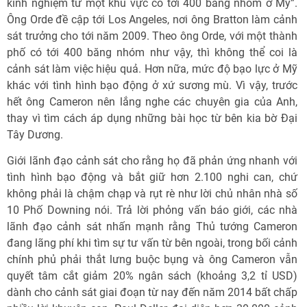
kinh nghiệm từ một khu vực có tới 400 băng nhóm ở Mỹ”.
Ông Orde đề cập tới Los Angeles, nơi ông Bratton làm cảnh
sát trưởng cho tới năm 2009. Theo ông Orde, với một thành
phố có tới 400 băng nhóm như vậy, thì không thể coi là
cảnh sát làm việc hiệu quả. Hơn nữa, mức độ bạo lực ở Mỹ
khác với tình hình bạo động ở xứ sương mù. Vì vậy, trước
hết ông Cameron nên lắng nghe các chuyên gia của Anh,
thay vì tìm cách áp dụng những bài học từ bên kia bờ Đại
Tây Dương.
Giới lãnh đạo cảnh sát cho rằng họ đã phản ứng nhanh với
tình hình bạo động và bắt giữ hơn 2.100 nghi can, chứ
không phải là chậm chạp và rụt rè như lời chủ nhân nhà số
10 Phố Downing nói. Trả lời phỏng vấn báo giới, các nhà
lãnh đạo cảnh sát nhấn mạnh rằng Thủ tướng Cameron
đang lãng phí khi tìm sự tư vấn từ bên ngoài, trong bối cảnh
chính phủ phải thắt lưng buộc bụng và ông Cameron vẫn
quyết tâm cắt giảm 20% ngân sách (khoảng 3,2 tỉ USD)
dành cho cảnh sát giai đoạn từ nay đến năm 2014 bất chấp