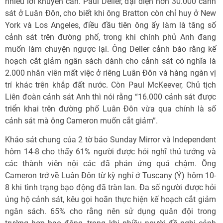
nhiều lời khuyên can. Paul Deller, đại diện hơn 30.000 cảnh
sát ở Luân Đôn, cho biết khi ông Bratton còn chỉ huy ở New
York và Los Angeles, điều đầu tiên ông ấy làm là tăng số
cảnh sát trên đường phố, trong khi chính phủ Anh đang
muốn làm chuyện ngược lại. Ông Deller cảnh báo rằng kế
hoạch cắt giảm ngân sách dành cho cảnh sát có nghĩa là
2.000 nhân viên mất việc ở riêng Luân Đôn và hàng ngàn vị
trí khác trên khắp đất nước. Còn Paul McKeever, Chủ tịch
Liên đoàn cảnh sát Anh thì nói rằng “16.000 cảnh sát được
triển khai trên đường phố Luân Đôn vừa qua chính là số
cảnh sát mà ông Cameron muốn cắt giảm”.
Khảo sát chung của 2 tờ báo Sunday Mirror và Independent
hôm 14-8 cho thấy 61% người được hỏi nghĩ thủ tướng và
các thành viên nội các đã phản ứng quá chậm. Ông
Cameron trở về Luân Đôn từ kỳ nghỉ ở Tuscany (Ý) hôm 10-
8 khi tình trạng bạo động đã tràn lan. Đa số người được hỏi
ủng hộ cảnh sát, kêu gọi hoãn thực hiện kế hoạch cắt giảm
ngân sách. 65% cho rằng nên sử dụng quân đội trong