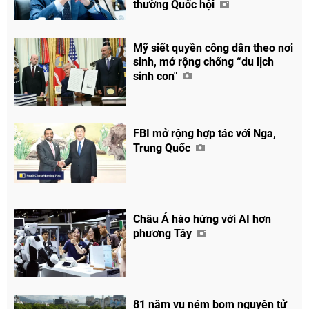
thường Quốc hội
Mỹ siết quyền công dân theo nơi
sinh, mở rộng chống “du lịch
sinh con"
FBI mở rộng hợp tác với Nga,
Chia sẻ
Trung Quốc
Facebook
Châu Á hào hứng với AI hơn
phương Tây
81 năm vụ ném bom nguyên tử