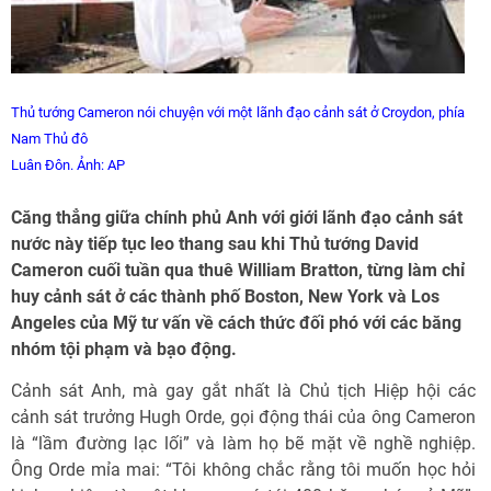
Thủ tướng Cameron nói chuyện với một lãnh đạo cảnh sát ở Croydon, phía
Nam Thủ đô
Luân Đôn. Ảnh: AP
Căng thẳng giữa chính phủ Anh với giới lãnh đạo cảnh sát
nước này tiếp tục leo thang sau khi Thủ tướng David
Cameron cuối tuần qua thuê William Bratton, từng làm chỉ
huy cảnh sát ở các thành phố Boston, New York và Los
Angeles của Mỹ tư vấn về cách thức đối phó với các băng
nhóm tội phạm và bạo động.
Cảnh sát Anh, mà gay gắt nhất là Chủ tịch Hiệp hội các
cảnh sát trưởng Hugh Orde, gọi động thái của ông Cameron
là “lầm đường lạc lối” và làm họ bẽ mặt về nghề nghiệp.
Ông Orde mỉa mai: “Tôi không chắc rằng tôi muốn học hỏi