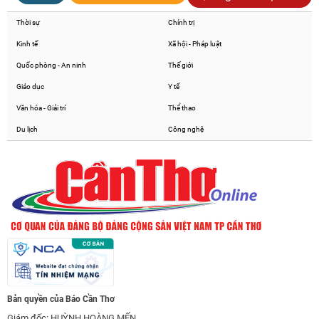
Thời sự
Chính trị
Kinh tế
Xã hội - Pháp luật
Quốc phòng - An ninh
Thế giới
Giáo dục
Y tế
Văn hóa - Giải trí
Thể thao
Du lịch
Công nghệ
Bản quyền của Báo Cần Thơ
Giám đốc: HUỲNH HOÀNG MẾN