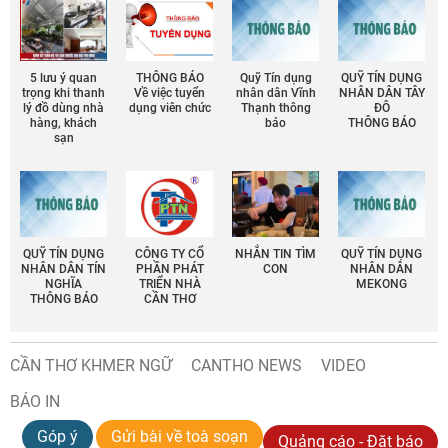
5 lưu ý quan
THÔNG BÁO
Quỹ Tín dụng
QUỸ TÍN DỤNG
trọng khi thanh
Về việc tuyển
nhân dân Vĩnh
NHÂN DÂN TÂY
lý đồ dùng nhà
dụng viên chức
Thạnh thông
ĐÔ
hàng, khách
báo
THÔNG BÁO
sạn
QUỸ TÍN DỤNG
CÔNG TY CỔ
NHẮN TIN TÌM
QUỸ TÍN DỤNG
NHÂN DÂN TÍN
PHẦN PHÁT
CON
NHÂN DÂN
NGHĨA
TRIỂN NHÀ
MEKONG
THÔNG BÁO
CẦN THƠ
CẦN THƠ KHMER NGỮ
CANTHO NEWS
VIDEO
BÁO IN
Góp ý
Gửi bài về toà soạn
Quảng cáo - Đặt báo