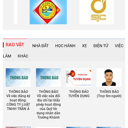
RAO VẶT
NHÀ ĐẤT
HỌC HÀNH
XE
ĐIỆN TỬ
VIỆC
LÀM
KHÁC
THÔNG BÁO
THÔNG BÁO
THÔNG BÁO
THÔNG BÁO
Về việc đăng ký
Về việc sửa đổi
TUYỂN DỤNG
(Truy tìm người)
hoạt động:
địa chỉ tại Giấy
CÔNG TY LUẬT
phép họat động
TNHH TRẦN Á
của Quỹ tín
dụng nhân dân
Trường Khánh