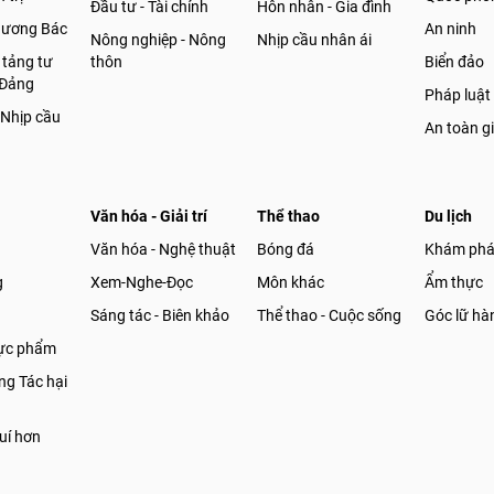
Đầu tư - Tài chính
Hôn nhân - Gia đình
gương Bác
An ninh
Nông nghiệp - Nông
Nhịp cầu nhân ái
 tảng tư
thôn
Biển đảo
 Đảng
Pháp luật
 Nhịp cầu
An toàn g
Văn hóa - Giải trí
Thể thao
Du lịch
Văn hóa - Nghệ thuật
Bóng đá
Khám ph
g
Xem-Nghe-Đọc
Môn khác
Ẩm thực
Sáng tác - Biên khảo
Thể thao - Cuộc sống
Góc lữ hà
hực phẩm
g Tác hại
uí hơn