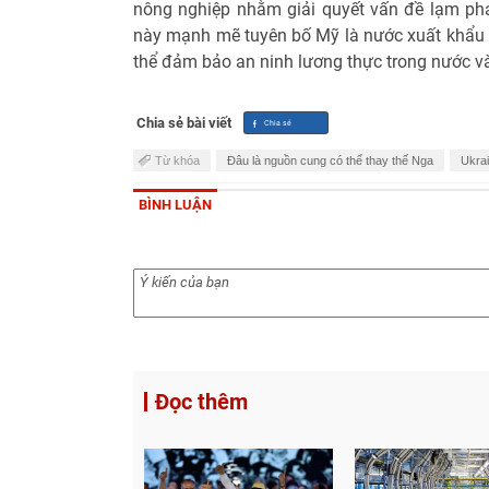
nông nghiệp nhằm giải quyết vấn đề lạm phát
này mạnh mẽ tuyên bố Mỹ là nước xuất khẩu n
thể đảm bảo an ninh lương thực trong nước và
Chia sẻ bài viết
Từ khóa
Ðâu là nguồn cung có thể thay thế Nga
Ukra
BÌNH LUẬN
Đọc thêm