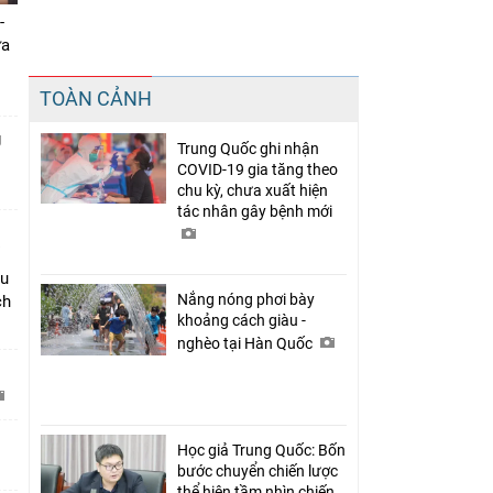
-
ưa
Chia sẻ
TOÀN CẢNH
Facebook
g
Trung Quốc ghi nhận
COVID-19 gia tăng theo
chu kỳ, chưa xuất hiện
tác nhân gây bệnh mới
âu
Nắng nóng phơi bày
ch
khoảng cách giàu -
nghèo tại Hàn Quốc
C
Học giả Trung Quốc: Bốn
bước chuyển chiến lược
thể hiện tầm nhìn chiến