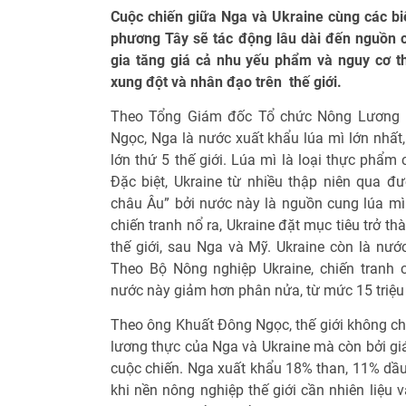
Cuộc chiến giữa Nga và Ukraine cùng các b
phương Tây sẽ tác động lâu dài đến nguồn 
gia tăng giá cả nhu yếu phẩm và nguy cơ t
xung đột và nhân đạo trên thế giới.
Theo Tổng Giám đốc Tổ chức Nông Lương L
Ngọc, Nga là nước xuất khẩu lúa mì lớn nhất,
lớn thứ 5 thế giới. Lúa mì là loại thực phẩm
Ðặc biệt, Ukraine từ nhiều thập niên qua 
châu Âu” bởi nước này là nguồn cung lúa mì 
chiến tranh nổ ra, Ukraine đặt mục tiêu trở t
thế giới, sau Nga và Mỹ. Ukraine còn là nước
Theo Bộ Nông nghiệp Ukraine, chiến tranh có
nước này giảm hơn phân nửa, từ mức 15 triệu h
Theo ông Khuất Ðông Ngọc, thế giới không ch
lương thực của Nga và Ukraine mà còn bởi gi
cuộc chiến. Nga xuất khẩu 18% than, 11% dầu
khi nền nông nghiệp thế giới cần nhiên liệu 