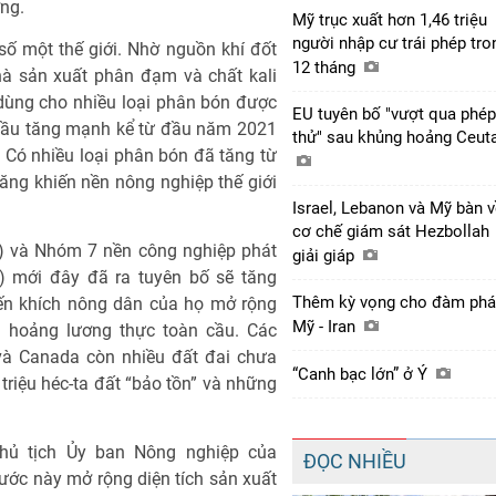
ng.
Mỹ trục xuất hơn 1,46 triệu
người nhập cư trái phép tro
ố một thế giới. Nhờ nguồn khí đốt
12 tháng
hà sản xuất phân đạm và chất kali
 dùng cho nhiều loại phân bón được
EU tuyên bố "vượt qua phép
t đầu tăng mạnh kể từ đầu năm 2021
thử" sau khủng hoảng Ceut
. Có nhiều loại phân bón đã tăng từ
ăng khiến nền nông nghiệp thế giới
Israel, Lebanon và Mỹ bàn 
cơ chế giám sát Hezbollah
U) và Nhóm 7 nền công nghiệp phát
giải giáp
Bỉ) mới đây đã ra tuyên bố sẽ tăng
Thêm kỳ vọng cho đàm ph
yến khích nông dân của họ mở rộng
Mỹ - Iran
hoảng lương thực toàn cầu. Các
và Canada còn nhiều đất đai chưa
“Canh bạc lớn” ở Ý
triệu héc-ta đất “bảo tồn” và những
hủ tịch Ủy ban Nông nghiệp của
ĐỌC NHIỀU
ước này mở rộng diện tích sản xuất