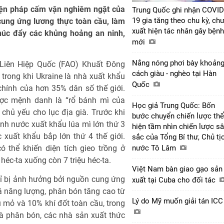
iện pháp cấm vận nghiêm ngặt của
Trung Quốc ghi nhận COVID
19 gia tăng theo chu kỳ, ch
cung ứng lương thực toàn cầu, làm
xuất hiện tác nhân gây bệnh
húc đẩy các khủng hoảng an ninh,
mới
Nắng nóng phơi bày khoản
iên Hiệp Quốc (FAO) Khuất Ðông
cách giàu - nghèo tại Hàn
 trong khi Ukraine là nhà xuất khẩu
Quốc
 chính của hơn 35% dân số thế giới.
được mệnh danh là “rổ bánh mì của
Học giả Trung Quốc: Bốn
chủ yếu cho lục địa già. Trước khi
bước chuyển chiến lược thể
hành nước xuất khẩu lúa mì lớn thứ 3
hiện tầm nhìn chiến lược s
 xuất khẩu bắp lớn thứ 4 thế giới.
sắc của Tổng Bí thư, Chủ tị
 thể khiến diện tích gieo trồng ở
nước Tô Lâm
éc-ta xuống còn 7 triệu héc-ta.
Việt Nam bàn giao gạo sản
ỉ bị ảnh hưởng bởi nguồn cung ứng
xuất tại Cuba cho đối tác
á năng lượng, phân bón tăng cao từ
Lý do Mỹ muốn giải tán IC
 mỏ và 10% khí đốt toàn cầu, trong
và phân bón, các nhà sản xuất thức