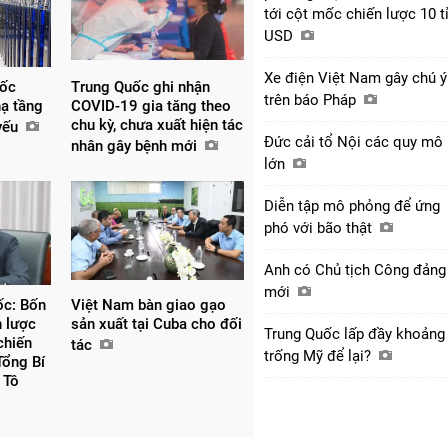
tới cột mốc chiến lược 10 t
USD
Xe điện Việt Nam gây chú ý
uốc
Trung Quốc ghi nhận
trên báo Pháp
hạ tầng
COVID-19 gia tăng theo
chu kỳ, chưa xuất hiện tác
 yếu
Đức cải tổ Nội các quy mô
nhân gây bệnh mới
lớn
Diễn tập mô phỏng để ứng
phó với bão thật
Anh có Chủ tịch Công đảng
mới
ốc: Bốn
Việt Nam bàn giao gạo
n lược
sản xuất tại Cuba cho đối
Trung Quốc lấp đầy khoảng
chiến
tác
trống Mỹ để lại?
Tổng Bí
 Tô