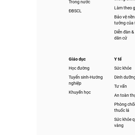
Trong nước
Làm theo 
ĐBSCL
Bảo vệ nền
tưởng của
Diễn đàn &
dân cử
Giáo dục
Y tế
Học đường
Sức khỏe
Tuyển sinh-Hướng
Dinh dưỡn
nghiệp
Tư vấn
Khuyến học
An toàn t
Phòng chốn
thuốc lá
Sức khỏe q
vàng