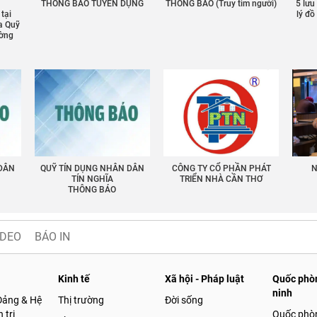
THÔNG BÁO TUYỂN DỤNG
THÔNG BÁO (Truy tìm người)
5 lưu
 tại
lý đ
a Quỹ
ường
 DÂN
QUỸ TÍN DỤNG NHÂN DÂN
CÔNG TY CỔ PHẦN PHÁT
N
TÍN NGHĨA
TRIỂN NHÀ CẦN THƠ
THÔNG BÁO
IDEO
BÁO IN
Kinh tế
Xã hội - Pháp luật
Quốc phòn
ninh
Đảng & Hệ
Thị trường
Đời sống
 trị
Quốc phò