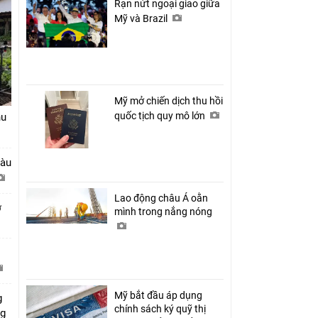
Rạn nứt ngoại giao giữa
Mỹ và Brazil
Mỹ mở chiến dịch thu hồi
quốc tịch quy mô lớn
hu
tàu
Lao động châu Á oằn
ở
mình trong nắng nóng
Mỹ bắt đầu áp dụng
g
chính sách ký quỹ thị
ng