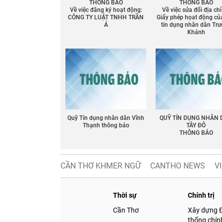
THÔNG BÁO
THÔNG BÁO
Về việc đăng ký hoạt động:
Về việc sửa đổi địa chỉ
CÔNG TY LUẬT TNHH TRẦN
Giấy phép họat động củ
Á
tín dụng nhân dân Tr
Khánh
Quỹ Tín dụng nhân dân Vĩnh
QUỸ TÍN DỤNG NHÂN
Thạnh thông báo
TÂY ĐÔ
THÔNG BÁO
CẦN THƠ KHMER NGỮ
CANTHO NEWS
V
Thời sự
Chính trị
Cần Thơ
Xây dựng 
thống chính