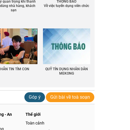
 ý quan trọng khi thanh
THÔNG BÁO
ồ dùng nhà hàng, khách
Về việc tuyển dụng viên chức
sạn
HẮN TIN TÌM CON
QUỸ TÍN DỤNG NHÂN DÂN
MEKONG
Góp ý
Gửi bài về toà soạn
g - An
Thế giới
Toàn cảnh
ng