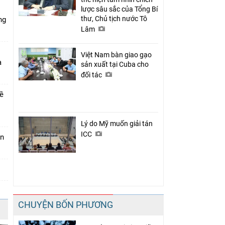
lược sâu sắc của Tổng Bí
thư, Chủ tịch nước Tô
ng
Lâm
Việt Nam bàn giao gạo
a
sản xuất tại Cuba cho
đối tác
về
Lý do Mỹ muốn giải tán
ICC
án
CHUYỆN BỐN PHƯƠNG