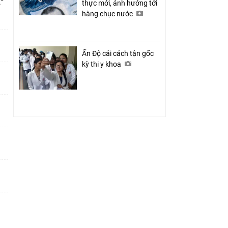
thực mới, ảnh hưởng tới
ỉ
hàng chục nước
Ấn Độ cải cách tận gốc
kỳ thi y khoa