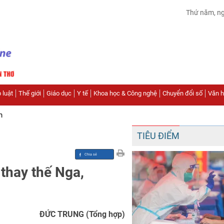
Thứ năm, n
 luật
Thế giới
Giáo dục
Y tế
Khoa học & Công nghệ
Chuyển đổi số
Văn hó
n
TIÊU ĐIỂM
thay thế Nga,
ÐỨC TRUNG (Tổng hợp)