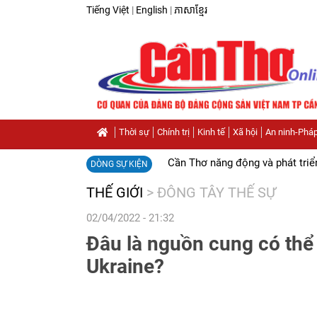
Tiếng Việt
|
English
|
ភាសាខ្មែរ
Thời sự
Chính trị
Kinh tế
Xã hội
An ninh-Pháp
Cần Thơ năng động và phát triể
DÒNG SỰ KIỆN
THẾ GIỚI
>
ĐÔNG TÂY THẾ SỰ
02/04/2022 - 21:32
Ðâu là nguồn cung có thể 
Ukraine?