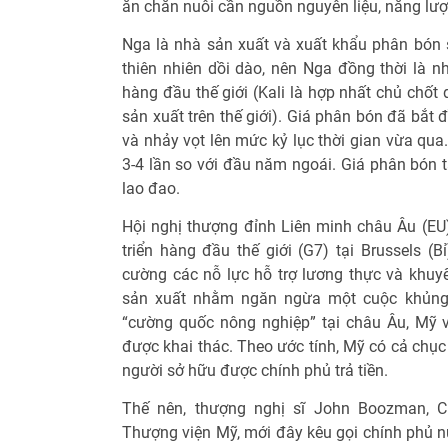
ăn chăn nuôi cần nguồn nguyên liệu, năng lượ
Nga là nhà sản xuất và xuất khẩu phân bón s
thiên nhiên dồi dào, nên Nga đồng thời là n
hàng đầu thế giới (Kali là hợp nhất chủ chốt
sản xuất trên thế giới). Giá phân bón đã bắ
và nhảy vọt lên mức kỷ lục thời gian vừa qua
3-4 lần so với đầu năm ngoái. Giá phân bón t
lao đao.
Hội nghị thượng đỉnh Liên minh châu Âu (E
triển hàng đầu thế giới (G7) tại Brussels (
cường các nỗ lực hỗ trợ lương thực và khu
sản xuất nhằm ngăn ngừa một cuộc khủng 
“cường quốc nông nghiệp” tại châu Âu, Mỹ 
được khai thác. Theo ước tính, Mỹ có cả chục 
người sở hữu được chính phủ trả tiền.
Thế nên, thượng nghị sĩ John Boozman, C
Thượng viện Mỹ, mới đây kêu gọi chính phủ n