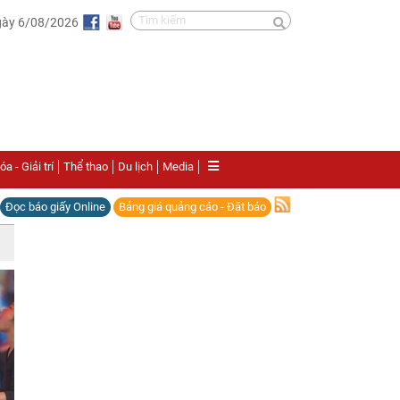
gày 6/08/2026
a - Giải trí
Thể thao
Du lịch
Media
Đọc báo giấy Online
Bảng giá quảng cáo - Đặt báo