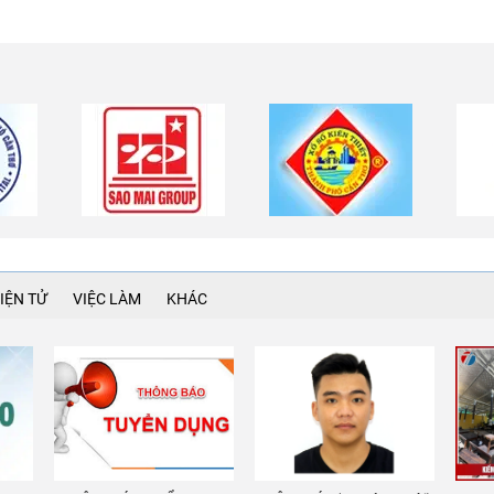
IỆN TỬ
VIỆC LÀM
KHÁC