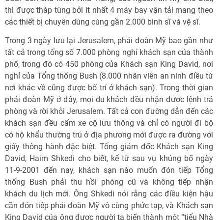
thì được tháp tùng bởi ít nhất 4 máy bay vận tải mang theo
các thiết bị chuyên dùng cùng gần 2.000 binh sĩ và vệ sĩ.
Trong 3 ngày lưu lại Jerusalem, phái đoàn Mỹ bao gần như
tất cả trong tổng số 7.000 phòng nghỉ khách sạn của thành
phố, trong đó có 450 phòng của Khách sạn King David, nơi
nghỉ của Tổng thống Bush (8.000 nhân viên an ninh điều từ
nơi khác về cũng được bố trí ở khách sạn). Trong thời gian
phái đoàn Mỹ ở đây, mọi du khách đều nhận được lệnh trả
phòng và rời khỏi Jerusalem. Tất cả con đường dẫn đến các
khách sạn đều cấm xe cộ lưu thông và chỉ có người đi bộ
có hộ khẩu thường trú ở địa phương mới được ra đường với
giấy thông hành đặc biệt. Tổng giám đốc Khách sạn King
David, Haim Shkedi cho biết, kể từ sau vụ khủng bố ngày
11-9-2001 đến nay, khách sạn nào muốn đón tiếp Tổng
thống Bush phải thu hồi phòng cũ và không tiếp nhận
khách du lịch mới. Ông Shkedi nói rằng các điều kiện hậu
cần đón tiếp phái đoàn Mỹ vô cùng phức tạp, và Khách sạn
King David của ông được người ta biến thành một “tiểu Nhà