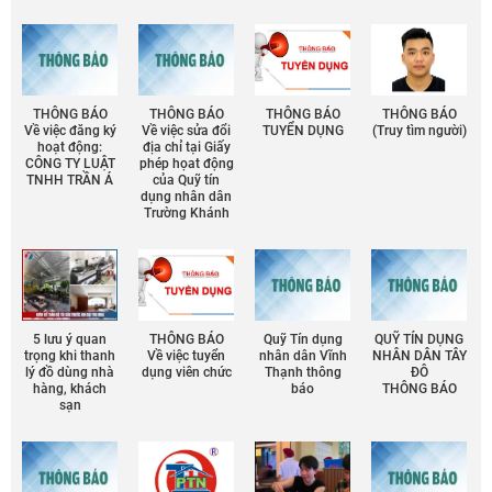
THÔNG BÁO
THÔNG BÁO
THÔNG BÁO
THÔNG BÁO
Về việc đăng ký
Về việc sửa đổi
TUYỂN DỤNG
(Truy tìm người)
hoạt động:
địa chỉ tại Giấy
CÔNG TY LUẬT
phép họat động
TNHH TRẦN Á
của Quỹ tín
dụng nhân dân
Trường Khánh
5 lưu ý quan
THÔNG BÁO
Quỹ Tín dụng
QUỸ TÍN DỤNG
trọng khi thanh
Về việc tuyển
nhân dân Vĩnh
NHÂN DÂN TÂY
lý đồ dùng nhà
dụng viên chức
Thạnh thông
ĐÔ
hàng, khách
báo
THÔNG BÁO
sạn