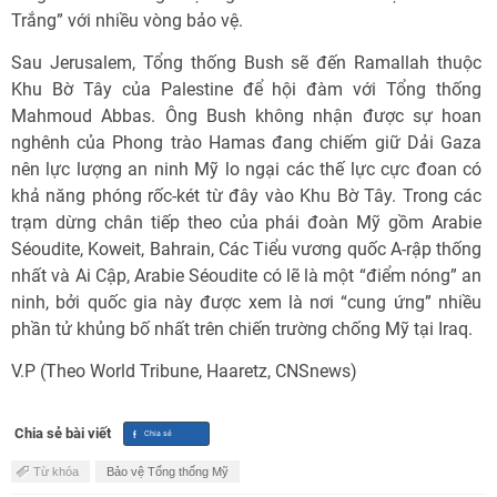
Trắng” với nhiều vòng bảo vệ.
Sau Jerusalem, Tổng thống Bush sẽ đến Ramallah thuộc
Khu Bờ Tây của Palestine để hội đàm với Tổng thống
Mahmoud Abbas. Ông Bush không nhận được sự hoan
nghênh của Phong trào Hamas đang chiếm giữ Dải Gaza
nên lực lượng an ninh Mỹ lo ngại các thế lực cực đoan có
khả năng phóng rốc-két từ đây vào Khu Bờ Tây. Trong các
trạm dừng chân tiếp theo của phái đoàn Mỹ gồm Arabie
Séoudite, Koweit, Bahrain, Các Tiểu vương quốc A-rập thống
nhất và Ai Cập, Arabie Séoudite có lẽ là một “điểm nóng” an
ninh, bởi quốc gia này được xem là nơi “cung ứng” nhiều
phần tử khủng bố nhất trên chiến trường chống Mỹ tại Iraq.
V.P (Theo World Tribune, Haaretz, CNSnews)
Chia sẻ bài viết
Từ khóa
Bảo vệ Tổng thống Mỹ