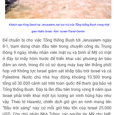
Khách sạn King David tại Jerusalem, nơi lưu trú của Tổng thống Bush trong thời
gian thăm Israel. Ảnh: Israel-Travel-Center
Để chuẩn bị cho việc Tổng thống Bush tới Jerusalem ngày
8-1, trạm dừng chân đầu tiên trong chuyến công du Trung
Đông 9 ngày, nhiều nhân viên mật vụ và binh sĩ Mỹ có mặt
ở đây từ mấy hôm trước để triển khai các phương án bảo
đảm an ninh, trong đó có sử dụng máy bay lên thẳng phối
hợp với Không lực Israel giám sát khắp bầu trời Israel và cả
Palestine. Nước chủ nhà huy động khoảng 10.500 trong
tổng số 30.000 cảnh sát trên toàn quốc để tham gia bảo vệ
Tổng thống Bush. Đây là lần đầu tiên trong vòng 8 năm qua
Israel phải triển khai một lực lượng an ninh hùng hậu như
vậy. Theo tờ Haaretz, chiến dịch giữ gìn an ninh mang tên
“Bầu trời sáng” này cứ mỗi giờ tiêu tốn của Israel 25.000
USD. Còn chủ nhân Nhà Trắng, các nguồn tin Mỹ cho biết,