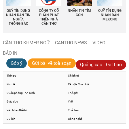
QUỸ TÍN DỤNG
CÔNG TY CỔ
NHẮN TIN TÌM
QUỸ TÍN DỤNG
NHÂN DÂN TÍN
PHẦN PHÁT
CON
NHÂN DÂN
NGHĨA
TRIỂN NHÀ
MEKONG
THÔNG BÁO
CẦN THƠ
CẦN THƠ KHMER NGỮ
CANTHO NEWS
VIDEO
BÁO IN
Góp ý
Gửi bài về toà soạn
Quảng cáo - Đặt báo
Thời sự
Chính trị
Kinh tế
Xã hội - Pháp luật
Quốc phòng - An ninh
Thế giới
Giáo dục
Y tế
Văn hóa - Giải trí
Thể thao
Du lịch
Công nghệ