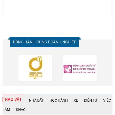
ĐỒNG HÀNH CÙNG DOANH NGHIỆP
RAO VẶT
NHÀ ĐẤT
HỌC HÀNH
XE
ĐIỆN TỬ
VIỆC
LÀM
KHÁC