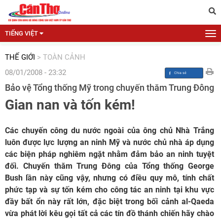
TIẾNG VIỆT
THẾ GIỚI
>
TOÀN CẢNH
08/01/2008 - 23:32
Bảo vệ Tổng thống Mỹ trong chuyến thăm Trung Đông
Gian nan và tốn kém!
Các chuyến công du nước ngoài của ông chủ Nhà Trắng
luôn được lực lượng an ninh Mỹ và nước chủ nhà áp dụng
các biện pháp nghiêm ngặt nhằm đảm bảo an ninh tuyệt
đối. Chuyến thăm Trung Đông của Tổng thống George
Bush lần này cũng vậy, nhưng có điều quy mô, tính chất
phức tạp và sự tốn kém cho công tác an ninh tại khu vực
đầy bất ổn này rất lớn, đặc biệt trong bối cảnh al-Qaeda
vừa phát lời kêu gọi tất cả các tín đồ thánh chiến hãy chào