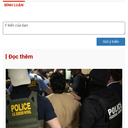
BÌNH LUẬN
Gửi ý kiến
Đọc thêm