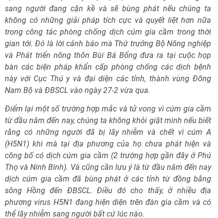
sang người đang cận kề và sẽ bùng phát nếu chúng ta
không có những giải pháp tích cực và quyết liệt hơn nữa
trong công tác phòng chống dịch cúm gia cầm trong thời
gian tới. Đó là lời cảnh báo mà Thứ trưởng Bộ Nông nghiệp
và Phát triển nông thôn Bùi Bá Bổng đưa ra tại cuộc họp
bàn các biện pháp khẩn cấp phòng chống các dịch bệnh
này với Cục Thú y và đại diện các tỉnh, thành vùng Đông
Nam Bộ và ĐBSCL vào ngày 27-2 vừa qua.
Điểm lại một số trường hợp mắc và tử vong vì cúm gia cầm
từ đầu năm đến nay, chúng ta không khỏi giật mình nếu biết
rằng có những người đã bị lây nhiễm và chết vì cúm A
(H5N1) khi mà tại địa phương của họ chưa phát hiện và
công bố có dịch cúm gia cầm (2 trường hợp gần đây ở Phú
Thọ và Ninh Bình). Và cũng cần lưu ý là từ đầu năm đến nay
dịch cúm gia cầm đã bùng phát ở các tỉnh từ đồng bằng
sông Hồng đến ĐBSCL. Điều đó cho thấy, ở nhiều địa
phương virus H5N1 đang hiện diện trên đàn gia cầm và có
thể lây nhiễm sang người bất cứ lúc nào.