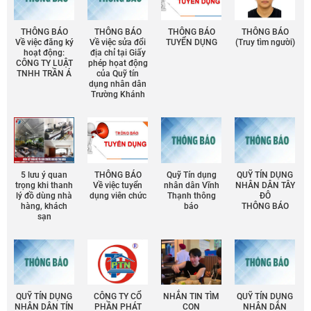
THÔNG BÁO
THÔNG BÁO
THÔNG BÁO
THÔNG BÁO
Về việc đăng ký
Về việc sửa đổi
TUYỂN DỤNG
(Truy tìm người)
hoạt động:
địa chỉ tại Giấy
CÔNG TY LUẬT
phép họat động
TNHH TRẦN Á
của Quỹ tín
dụng nhân dân
Trường Khánh
5 lưu ý quan
THÔNG BÁO
Quỹ Tín dụng
QUỸ TÍN DỤNG
trọng khi thanh
Về việc tuyển
nhân dân Vĩnh
NHÂN DÂN TÂY
lý đồ dùng nhà
dụng viên chức
Thạnh thông
ĐÔ
hàng, khách
báo
THÔNG BÁO
sạn
QUỸ TÍN DỤNG
CÔNG TY CỔ
NHẮN TIN TÌM
QUỸ TÍN DỤNG
NHÂN DÂN TÍN
PHẦN PHÁT
CON
NHÂN DÂN