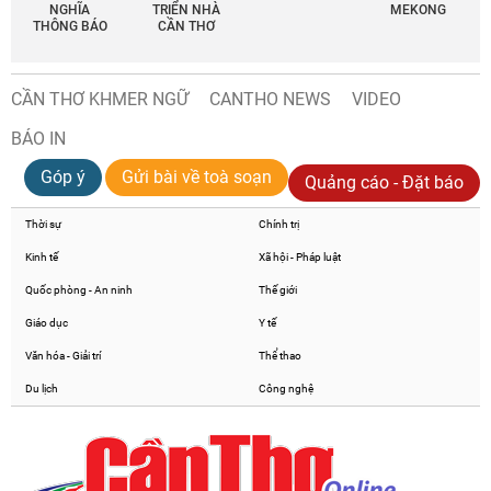
NGHĨA
TRIỂN NHÀ
MEKONG
THÔNG BÁO
CẦN THƠ
CẦN THƠ KHMER NGỮ
CANTHO NEWS
VIDEO
BÁO IN
Góp ý
Gửi bài về toà soạn
Quảng cáo - Đặt báo
Thời sự
Chính trị
Kinh tế
Xã hội - Pháp luật
Quốc phòng - An ninh
Thế giới
Giáo dục
Y tế
Văn hóa - Giải trí
Thể thao
Du lịch
Công nghệ