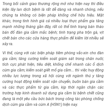
Trong bối cảnh giao thương rộng mở như hiện nay thì điều
kiện lây lan dịch bệnh là rất dễ dàng và nhanh chóng, nếu
chúng ta không có biện pháp khống chế hữu hiệu. Mặt
khác, trong tình hình giá cả nhiều loại thực phẩm gia tăng
mạnh những tháng gần đây, rất có thể tình trạng bán tháo
bán đổ đàn gia cầm mắc bệnh; tình trạng pha trộn gà, vịt
chết bán cho các cửa hàng thực phẩm để kiếm lời nhiều sẽ
xảy ra.
Vì thế, cùng với các biện pháp tiêm phòng vắc-xin cho đàn
gia cầm; tăng cường kiểm soát giám sát trong chăn nuôi;
tích cực phát hiện, tiêu diệt, khống chế nhanh các ổ dịch
cúm gia cầm; kiểm soát giết mổ gia cầm... thì việc huy động
nhiều lực lượng trong xã hội cùng với ngành thú y tăng
cường hoạt động kiểm soát vận chuyển, buôn bán gia cầm
và các thực phẩm từ gia cầm, kịp thời ngăn chặn các
trường hợp kinh doanh sử dụng gia cầm bị bệnh chết cũng
đang là một yêu cầu bức bách trong công tác phòng chống
dịch cúm gia cầm và cúm A (H5N1) hiện nay.