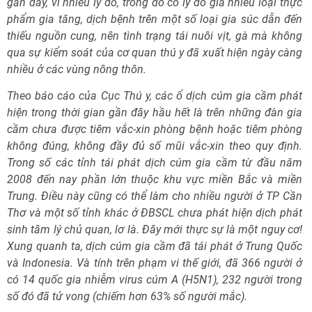
gần đây, vì nhiều lý do, trong đó có lý do giá nhiều loại thực
phẩm gia tăng, dịch bệnh trên một số loại gia súc dẫn đến
thiếu nguồn cung, nên tình trạng tái nuôi vịt, gà mà không
qua sự kiểm soát của cơ quan thú y đã xuất hiện ngày càng
nhiều ở các vùng nông thôn.
Theo báo cáo của Cục Thú y, các ổ dịch cúm gia cầm phát
hiện trong thời gian gần đây hầu hết là trên những đàn gia
cầm chưa được tiêm vắc-xin phòng bệnh hoặc tiêm phòng
không đúng, không đầy đủ số mũi vắc-xin theo quy định.
Trong số các tỉnh tái phát dịch cúm gia cầm từ đầu năm
2008 đến nay phần lớn thuộc khu vực miền Bắc và miền
Trung. Điều này cũng có thể làm cho nhiều người ở TP Cần
Thơ và một số tỉnh khác ở ĐBSCL chưa phát hiện dịch phát
sinh tâm lý chủ quan, lơ là. Đây mới thực sự là một nguy cơ!
Xung quanh ta, dịch cúm gia cầm đã tái phát ở Trung Quốc
và Indonesia. Và tính trên phạm vi thế giới, đã 366 người ở
có 14 quốc gia nhiễm virus cúm A (H5N1), 232 người trong
số đó đã tử vong (chiếm hơn 63% số người mắc).