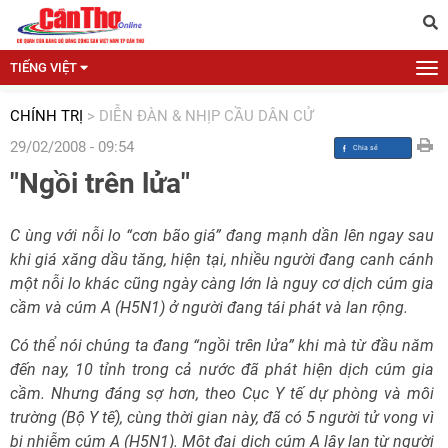
TIẾNG VIỆT
CHÍNH TRỊ
>
DIỄN ĐÀN & NHỊP CẦU DÂN CỬ
29/02/2008 - 09:54
"Ngồi trên lửa"
C ùng với nỗi lo “cơn bão giá” đang mạnh dần lên ngay sau
khi giá xăng dầu tăng, hiện tại, nhiều người đang canh cánh
một nỗi lo khác cũng ngày càng lớn là nguy cơ dịch cúm gia
cầm và cúm A (H5N1) ở người đang tái phát và lan rộng.
Có thể nói chúng ta đang “ngồi trên lửa” khi mà từ đầu năm
đến nay, 10 tỉnh trong cả nước đã phát hiện dịch cúm gia
cầm. Nhưng đáng sợ hơn, theo Cục Y tế dự phòng và môi
trường (Bộ Y tế), cùng thời gian này, đã có 5 người tử vong vì
bị nhiễm cúm A (H5N1). Một đại dịch cúm A lây lan từ người