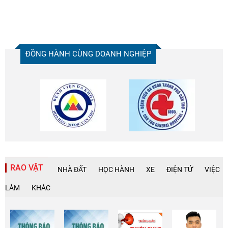
ĐỒNG HÀNH CÙNG DOANH NGHIỆP
RAO VẶT
NHÀ ĐẤT
HỌC HÀNH
XE
ĐIỆN TỬ
VIỆC
LÀM
KHÁC