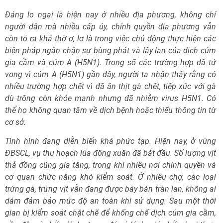
Đáng lo ngại là hiện nay ở nhiều địa phương, không chỉ
người dân mà nhiều cấp ủy, chính quyền địa phương vẫn
còn tỏ ra khá thờ ơ, lơ là trong việc chủ động thực hiện các
biện pháp ngăn chặn sự bùng phát và lây lan của dịch cúm
gia cầm và cúm A (H5N1). Trong số các trường hợp đã tử
vong vì cúm A (H5N1) gần đây, người ta nhận thấy rằng có
nhiều trường hợp chết vì đã ăn thịt gà chết, tiếp xúc với gà
dù trông còn khỏe mạnh nhưng đã nhiễm virus H5N1. Có
thể họ không quan tâm về dịch bệnh hoặc thiếu thông tin từ
cơ sở.
Tình hình đang diễn biến khá phức tạp. Hiện nay, ở vùng
ĐBSCL, vụ thu hoạch lúa đông xuân đã bắt đầu. Số lượng vịt
thả đồng cũng gia tăng, trong khi nhiều nơi chính quyền và
cơ quan chức năng khó kiểm soát. Ở nhiều chợ, các loại
trứng gà, trứng vịt vẫn đang được bày bán tràn lan, không ai
dám đảm bảo mức độ an toàn khi sử dụng. Sau một thời
gian bị kiểm soát chặt chẽ để khống chế dịch cúm gia cầm,