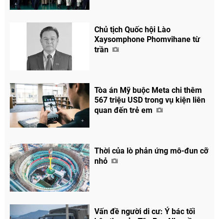
Chủ tịch Quốc hội Lào
Xaysomphone Phomvihane từ
trần
Chia sẻ
Facebook
Tòa án Mỹ buộc Meta chi thêm
567 triệu USD trong vụ kiện liên
quan đến trẻ em
Thời của lò phản ứng mô-đun cỡ
nhỏ
Vấn đề người di cư: Ý bác tối