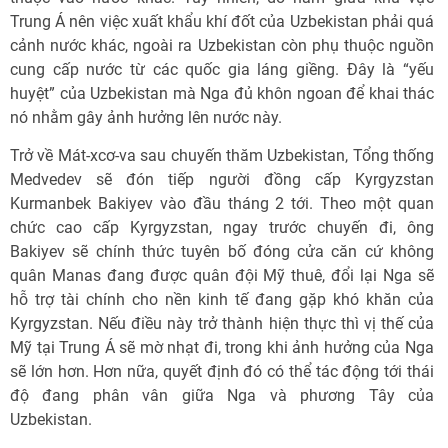
Trung Á nên việc xuất khẩu khí đốt của Uzbekistan phải quá
cảnh nước khác, ngoài ra Uzbekistan còn phụ thuộc nguồn
cung cấp nước từ các quốc gia láng giềng. Đây là “yếu
huyệt” của Uzbekistan mà Nga đủ khôn ngoan để khai thác
nó nhằm gây ảnh hưởng lên nước này.
Trở về Mát-xcơ-va sau chuyến thăm Uzbekistan, Tổng thống
Medvedev sẽ đón tiếp người đồng cấp Kyrgyzstan
Kurmanbek Bakiyev vào đầu tháng 2 tới. Theo một quan
chức cao cấp Kyrgyzstan, ngay trước chuyến đi, ông
Bakiyev sẽ chính thức tuyên bố đóng cửa căn cứ không
quân Manas đang được quân đội Mỹ thuê, đổi lại Nga sẽ
hỗ trợ tài chính cho nền kinh tế đang gặp khó khăn của
Kyrgyzstan. Nếu điều này trở thành hiện thực thì vị thế của
Mỹ tại Trung Á sẽ mờ nhạt đi, trong khi ảnh hưởng của Nga
sẽ lớn hơn. Hơn nữa, quyết định đó có thể tác động tới thái
độ đang phân vân giữa Nga và phương Tây của
Uzbekistan.