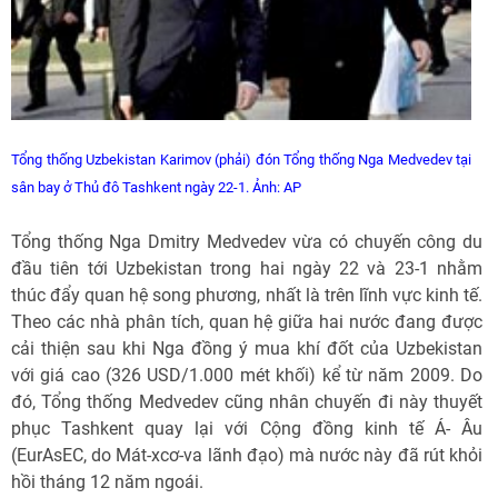
Tổng thống Uzbekistan Karimov (phải) đón Tổng thống Nga Medvedev tại
sân bay ở Thủ đô Tashkent ngày 22-1.
Ảnh: AP
Tổng thống Nga Dmitry Medvedev vừa có chuyến công du
đầu tiên tới Uzbekistan trong hai ngày 22 và 23-1 nhằm
thúc đẩy quan hệ song phương, nhất là trên lĩnh vực kinh tế.
Theo các nhà phân tích, quan hệ giữa hai nước đang được
cải thiện sau khi Nga đồng ý mua khí đốt của Uzbekistan
với giá cao (326 USD/1.000 mét khối) kể từ năm 2009. Do
đó, Tổng thống Medvedev cũng nhân chuyến đi này thuyết
phục Tashkent quay lại với Cộng đồng kinh tế Á- Âu
(EurAsEC, do Mát-xcơ-va lãnh đạo) mà nước này đã rút khỏi
hồi tháng 12 năm ngoái.