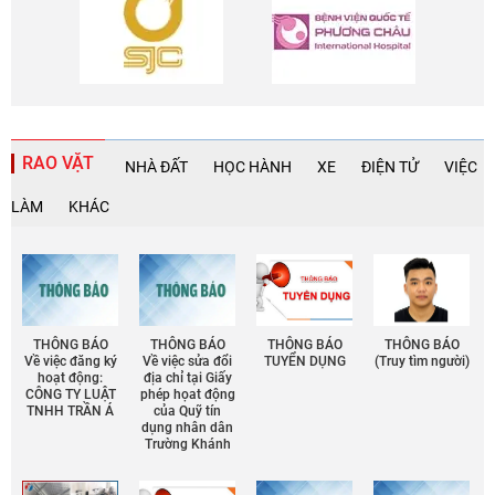
RAO VẶT
NHÀ ĐẤT
HỌC HÀNH
XE
ĐIỆN TỬ
VIỆC
LÀM
KHÁC
THÔNG BÁO
THÔNG BÁO
THÔNG BÁO
THÔNG BÁO
Về việc đăng ký
Về việc sửa đổi
TUYỂN DỤNG
(Truy tìm người)
hoạt động:
địa chỉ tại Giấy
CÔNG TY LUẬT
phép họat động
TNHH TRẦN Á
của Quỹ tín
dụng nhân dân
Trường Khánh