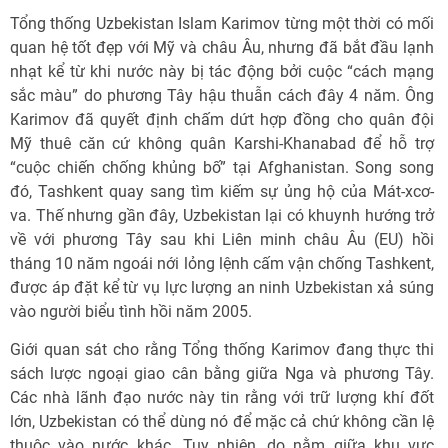
Tổng thống Uzbekistan Islam Karimov từng một thời có mối
quan hệ tốt đẹp với Mỹ và châu Âu, nhưng đã bắt đầu lạnh
nhạt kể từ khi nước này bị tác động bởi cuộc “cách mạng
sắc màu” do phương Tây hậu thuẫn cách đây 4 năm. Ông
Karimov đã quyết định chấm dứt hợp đồng cho quân đội
Mỹ thuê căn cứ không quân Karshi-Khanabad để hỗ trợ
“cuộc chiến chống khủng bố” tại Afghanistan. Song song
đó, Tashkent quay sang tìm kiếm sự ủng hộ của Mát-xcơ-
va. Thế nhưng gần đây, Uzbekistan lại có khuynh hướng trở
về với phương Tây sau khi Liên minh châu Âu (EU) hồi
tháng 10 năm ngoái nới lỏng lệnh cấm vận chống Tashkent,
được áp đặt kể từ vụ lực lượng an ninh Uzbekistan xả súng
vào người biểu tình hồi năm 2005.
Giới quan sát cho rằng Tổng thống Karimov đang thực thi
sách lược ngoại giao cân bằng giữa Nga và phương Tây.
Các nhà lãnh đạo nước này tin rằng với trữ lượng khí đốt
lớn, Uzbekistan có thể dùng nó để mặc cả chứ không cần lệ
thuộc vào nước khác. Tuy nhiên, do nằm giữa khu vực