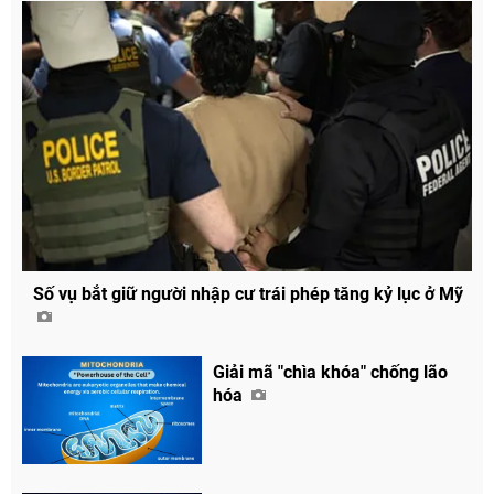
Số vụ bắt giữ người nhập cư trái phép tăng kỷ lục ở Mỹ
Giải mã "chìa khóa" chống lão
hóa