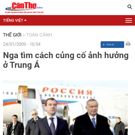
TIẾNG VIỆT
THẾ GIỚI
>
TOÀN CẢNH
24/01/2009 - 10:54
Nga tìm cách củng cố ảnh hưởng
ở Trung Á