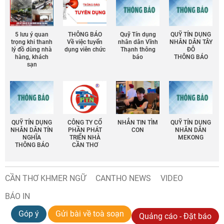
5 lưu ý quan
THÔNG BÁO
Quỹ Tín dụng
QUỸ TÍN DỤNG
trọng khi thanh
Về việc tuyển
nhân dân Vĩnh
NHÂN DÂN TÂY
lý đồ dùng nhà
dụng viên chức
Thạnh thông
ĐÔ
hàng, khách
báo
THÔNG BÁO
sạn
QUỸ TÍN DỤNG
CÔNG TY CỔ
NHẮN TIN TÌM
QUỸ TÍN DỤNG
NHÂN DÂN TÍN
PHẦN PHÁT
CON
NHÂN DÂN
NGHĨA
TRIỂN NHÀ
MEKONG
THÔNG BÁO
CẦN THƠ
CẦN THƠ KHMER NGỮ
CANTHO NEWS
VIDEO
BÁO IN
Góp ý
Gửi bài về toà soạn
Quảng cáo - Đặt báo