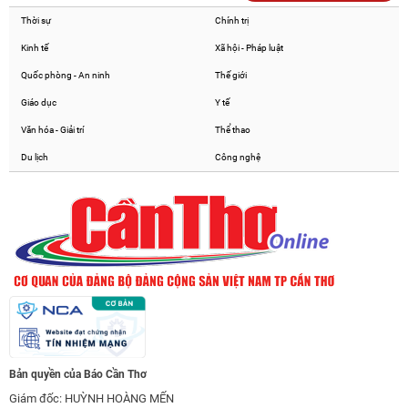
Thời sự
Chính trị
Kinh tế
Xã hội - Pháp luật
Quốc phòng - An ninh
Thế giới
Giáo dục
Y tế
Văn hóa - Giải trí
Thể thao
Du lịch
Công nghệ
Bản quyền của Báo Cần Thơ
Giám đốc: HUỲNH HOÀNG MẾN