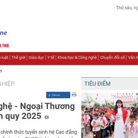
Thứ sáu, n
 luật
Thế giới
Giáo dục
Y tế
Khoa học & Công nghệ
Chuyển đổi số
Văn hó
n
GHIỆP
TIÊU ĐIỂM
ghệ - Ngoại Thương
nh quy 2025
chính thức tuyển sinh hệ Cao đẳng