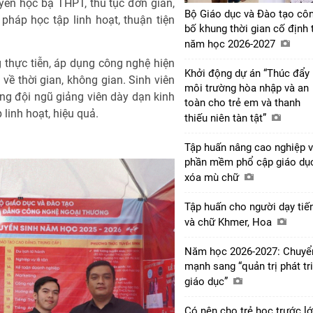
ển học bạ THPT, thủ tục đơn giản,
Bộ Giáo dục và Đào tạo cô
háp học tập linh hoạt, thuận tiện
bố khung thời gian cố định 
năm học 2026-2027
thực tiễn, áp dụng công nghệ hiện
Khởi động dự án “Thúc đẩy
về thời gian, không gian. Sinh viên
môi trường hòa nhập và an
ng đội ngũ giảng viên dày dạn kinh
toàn cho trẻ em và thanh
linh hoạt, hiệu quả.
thiếu niên tàn tật”
Tập huấn nâng cao nghiệp 
phần mềm phổ cập giáo dục
xóa mù chữ
Tập huấn cho người dạy tiế
và chữ Khmer, Hoa
Năm học 2026-2027: Chuyể
mạnh sang “quản trị phát tr
giáo dục”
Có nên cho trẻ học trước l