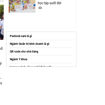
học tập suốt đời
Pastoral care là gì
Ngành Quản trị kinh doanh là gì
số
QR code cho nhà hàng
Ngành Y khoa
ký
lương ngành công nghệ thông tin
Cập nhật
sim năm sinh 2015
mới nhát
-
Các bài viết về
Đánh giá năng lực
hi
Dịch vụ
In ấn quận 7
chất lượng
Xưởng
in PP Hà Nội