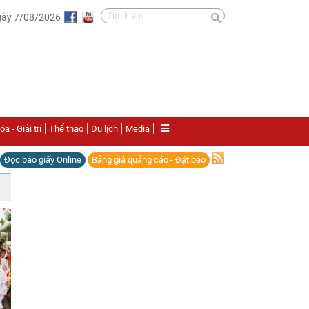
gày 7/08/2026
a - Giải trí
Thể thao
Du lịch
Media
Đọc báo giấy Online
Bảng giá quảng cáo - Đặt báo