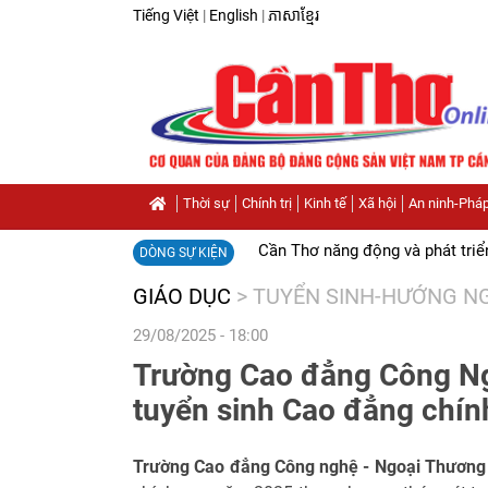
Tiếng Việt
|
English
|
ភាសាខ្មែរ
Thời sự
Chính trị
Kinh tế
Xã hội
An ninh-Pháp
Cần Thơ năng động và phát triể
DÒNG SỰ KIỆN
GIÁO DỤC
>
TUYỂN SINH-HƯỚNG N
29/08/2025 - 18:00
Trường Cao đẳng Công N
tuyển sinh Cao đẳng chí
Trường Cao đẳng Công nghệ - Ngoại Thương