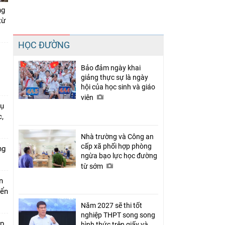
ng
từ
Chia sẻ
HỌC ĐƯỜNG
Facebook
Bảo đảm ngày khai
giảng thực sự là ngày
hội của học sinh và giáo
viên
vụ
,
Nhà trường và Công an
cấp xã phối hợp phòng
ng
ngừa bạo lực học đường
từ sớm
n
iển
Năm 2027 sẽ thi tốt
nghiệp THPT song song
ớp
hình thức trên giấy và