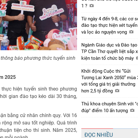
1 ?
Từ ngày 4 đến 9-8, các cơ s
đào tạo thực hiện xét tuyển
và lọc ảo nguyện vọng
Ngành Giáo dục và Đào tạo
TP Cần Thơ quyết liệt sắp 
thông báo phương thức tuyển sinh
kiện toàn tổ chức bộ máy
Khởi động Cuộc thi “Gửi
ăm 2025
Tương Lai Xanh 2050” mùa 
với tổng giá trị giải thưởng
thực hiện tuyển sinh theo phương
hơn 2,5 tỷ đồng
Thời gian đào tạo kéo dài 30 tháng,
Thủ khoa chuyên Sinh với "
đúp" điểm 10 ấn tượng
hận bằng cử nhân chính quy. Với 16
 rộng mở sau tốt nghiệp. Quá trình
thuận tiện cho thí sinh. Năm 2025,
ĐỌC NHIỀU
iên mỗi ngành.