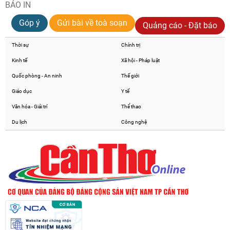
BÁO IN
Góp ý
Gửi bài về toà soạn
Quảng cáo - Đặt báo
Thời sự
Chính trị
Kinh tế
Xã hội - Pháp luật
Quốc phòng - An ninh
Thế giới
Giáo dục
Y tế
Văn hóa - Giải trí
Thể thao
Du lịch
Công nghệ