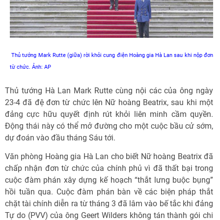
Thủ tướng Mark Rutte (giữa) rời khỏi cung điện Hoàng gia Hà Lan sau khi nộp đơn
từ chức. Ảnh: AP
Thủ tướng Hà Lan Mark Rutte cùng nội các của ông ngày
23-4 đã đệ đơn từ chức lên Nữ hoàng Beatrix, sau khi một
đảng cực hữu quyết định rút khỏi liên minh cầm quyền.
Động thái này có thể mở đường cho một cuộc bầu cử sớm,
dự đoán vào đầu tháng Sáu tới.
Văn phòng Hoàng gia Hà Lan cho biết Nữ hoàng Beatrix đã
chấp nhận đơn từ chức của chính phủ vì đã thất bại trong
cuộc đàm phán xây dựng kế hoạch “thắt lưng buộc bụng”
hồi tuần qua. Cuộc đàm phán bàn về các biện pháp thắt
chặt tài chính diễn ra từ tháng 3 đã lâm vào bế tắc khi đảng
Tự do (PVV) của ông Geert Wilders không tán thành gói chi