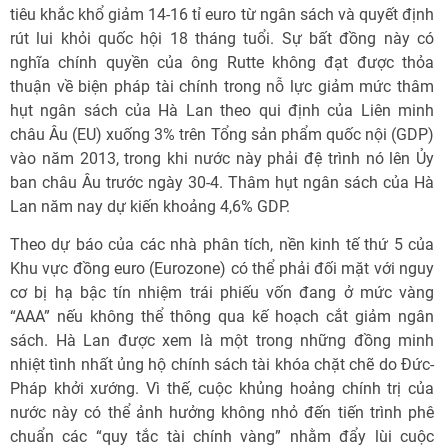
tiêu khắc khổ giảm 14-16 tỉ euro từ ngân sách và quyết định
rút lui khỏi quốc hội 18 tháng tuổi. Sự bất đồng này có
nghĩa chính quyền của ông Rutte không đạt được thỏa
thuận về biện pháp tài chính trong nỗ lực giảm mức thâm
hụt ngân sách của Hà Lan theo qui định của Liên minh
châu Âu (EU) xuống 3% trên Tổng sản phẩm quốc nội (GDP)
vào năm 2013, trong khi nước này phải đệ trình nó lên Ủy
ban châu Âu trước ngày 30-4. Thâm hụt ngân sách của Hà
Lan năm nay dự kiến khoảng 4,6% GDP.
Theo dự báo của các nhà phân tích, nền kinh tế thứ 5 của
Khu vực đồng euro (Eurozone) có thể phải đối mặt với nguy
cơ bị hạ bậc tín nhiệm trái phiếu vốn đang ở mức vàng
“AAA” nếu không thể thông qua kế hoạch cắt giảm ngân
sách. Hà Lan được xem là một trong những đồng minh
nhiệt tình nhất ủng hộ chính sách tài khóa chặt chẽ do Đức-
Pháp khởi xướng. Vì thế, cuộc khủng hoảng chính trị của
nước này có thể ảnh hưởng không nhỏ đến tiến trình phê
chuẩn các “quy tắc tài chính vàng” nhằm đẩy lùi cuộc