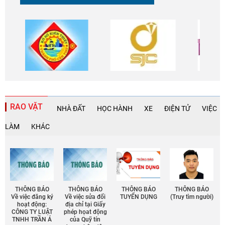
RAO VẶT
NHÀ ĐẤT
HỌC HÀNH
XE
ĐIỆN TỬ
VIỆC
LÀM
KHÁC
THÔNG BÁO
THÔNG BÁO
THÔNG BÁO
THÔNG BÁO
Về việc đăng ký
Về việc sửa đổi
TUYỂN DỤNG
(Truy tìm người)
hoạt động:
địa chỉ tại Giấy
CÔNG TY LUẬT
phép họat động
TNHH TRẦN Á
của Quỹ tín