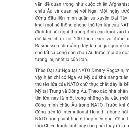
vấn đề quan trọng như cuộc chiến Afghanista
châu Âu và quan hệ với Nga. Một ngày trướ
đứng đầu liên minh quân sự xuyên Đại Tây 
khai một hệ thống phòng thủ tên lửa của NAT
định tại hội nghị thượng đỉnh của khối vào t
dự kiến chưa tới 200 triệu euro và được
Rasmussen cho rằng đây là cái giá quá rẻ nế
cho tất cả công dân châu Âu trước mối đe dọa
tương lai, nhất là của Iran.
Theo Đại sứ Nga tại NATO Dmitry Rogozin, m
vậy hiện chỉ có Nga và Mỹ đủ khả năng triển 
thủ tên lửa của NATO chứ thực chất đây là kế
Mỹ tại Trung và Đông Âu. Theo các nhà phân t
tên lửa này là một trong những yêu cầu mới 
đồng minh châu Âu trong NATO. Trước khi đế
đăng trên tờ International Herald Tribune n
NATO trong suốt hơn 6 thập niên qua, đồng 
thời Chiến tranh lạnh này cần phải thay đổi c