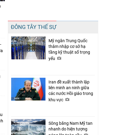
n
Chia sẻ
ĐÔNG TÂY THẾ SỰ
Facebook
Mỹ ngăn Trung Quốc
-
thâm nhập cơ sở hạ
ưa
tầng kỹ thuật số trọng
yếu
g
Iran đề xuất thành lập
liên minh an ninh giữa
các nước Hồi giáo trong
khu vực
âu
ch
Sông băng Nam Mỹ tan
nhanh do hiện tượng