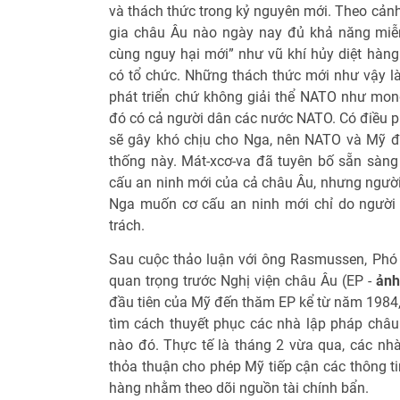
và thách thức trong kỷ nguyên mới. Theo cản
gia châu Âu nào ngày nay đủ khả năng miễ
cùng nguy hại mới” như vũ khí hủy diệt hàng 
có tổ chức. Những thách thức mới như vậy là
phát triển chứ không giải thể NATO như mon
đó có cả người dân các nước NATO. Có điều phá
sẽ gây khó chịu cho Nga, nên NATO và Mỹ đ
thống này. Mát-xcơ-va đã tuyên bố sẵn sàng
cấu an ninh mới của cả châu Âu, nhưng người t
Nga muốn cơ cấu an ninh mới chỉ do người
trách.
Sau cuộc thảo luận với ông Rasmussen, Phó 
quan trọng trước Nghị viện châu Âu (EP -
ảnh
đầu tiên của Mỹ đến thăm EP kể từ năm 1984,
tìm cách thuyết phục các nhà lập pháp châ
nào đó. Thực tế là tháng 2 vừa qua, các nh
thỏa thuận cho phép Mỹ tiếp cận các thông ti
hàng nhằm theo dõi nguồn tài chính bẩn.