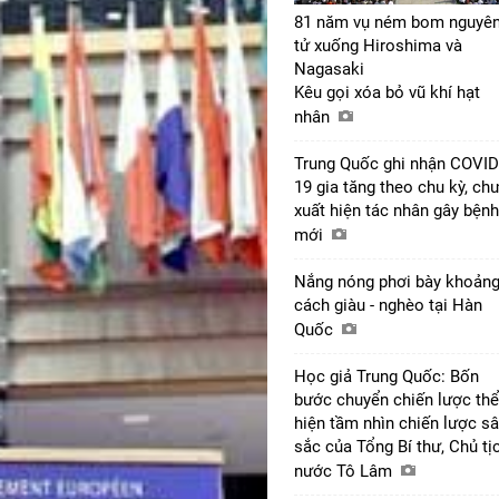
81 năm vụ ném bom nguyê
tử xuống Hiroshima và
Nagasaki
Kêu gọi xóa bỏ vũ khí hạt
nhân
Trung Quốc ghi nhận COVID
19 gia tăng theo chu kỳ, ch
xuất hiện tác nhân gây bệnh
mới
Nắng nóng phơi bày khoản
cách giàu - nghèo tại Hàn
Quốc
Học giả Trung Quốc: Bốn
bước chuyển chiến lược thể
hiện tầm nhìn chiến lược s
sắc của Tổng Bí thư, Chủ tị
nước Tô Lâm