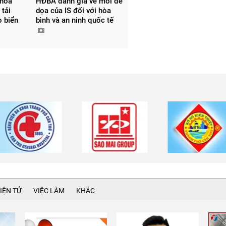
thỏa
HĐBA đánh giá về mối đe
 tải
dọa của IS đối với hòa
o biển
bình và an ninh quốc tế
IỆN TỬ
VIỆC LÀM
KHÁC