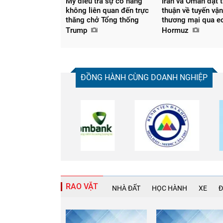
Mỹ điều tra sự cố hàng
Iran và Oman đạt 
không liên quan đến trực
thuận về tuyến vận
thăng chở Tổng thống
thương mại qua e
Trump
Hormuz
ĐỒNG HÀNH CÙNG DOANH NGHIỆP
RAO VẶT
NHÀ ĐẤT
HỌC HÀNH
XE
Đ