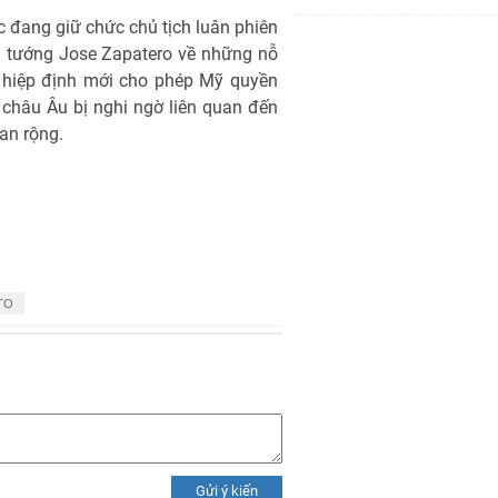
 đang giữ chức chủ tịch luân phiên
ủ tướng Jose Zapatero về những nỗ
t hiệp định mới cho phép Mỹ quyền
 châu Âu bị nghi ngờ liên quan đến
an rộng.
ATO
Gửi ý kiến