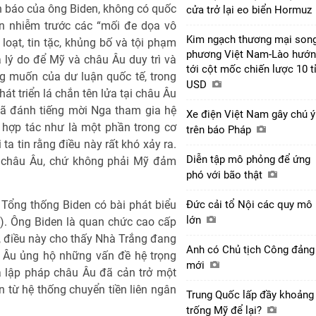
h báo của ông Biden, không có quốc
cửa trở lại eo biển Hormuz
n nhiễm trước các “mối đe dọa vô
Kim ngạch thương mại son
loạt, tin tặc, khủng bố và tội phạm
phương Việt Nam-Lào hướ
 lý do để Mỹ và châu Âu duy trì và
tới cột mốc chiến lược 10 t
g muốn của dư luận quốc tế, trong
USD
t triển lá chắn tên lửa tại châu Âu
ã đánh tiếng mời Nga tham gia hệ
Xe điện Việt Nam gây chú ý
 hợp tác như là một phần trong cơ
trên báo Pháp
a tin rằng điều này rất khó xảy ra.
Diễn tập mô phỏng để ứng
 châu Âu, chứ không phải Mỹ đảm
phó với bão thật
Tổng thống Biden có bài phát biểu
Đức cải tổ Nội các quy mô
lớn
). Ông Biden là quan chức cao cấp
 điều này cho thấy Nhà Trắng đang
Anh có Chủ tịch Công đảng
u Âu ủng hộ những vấn đề hệ trọng
mới
à lập pháp châu Âu đã cản trở một
n từ hệ thống chuyển tiền liên ngân
Trung Quốc lấp đầy khoảng
trống Mỹ để lại?