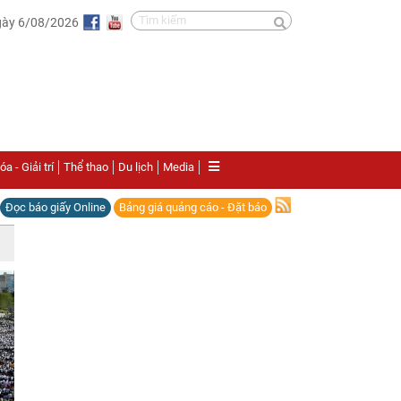
gày 6/08/2026
a - Giải trí
Thể thao
Du lịch
Media
Đọc báo giấy Online
Bảng giá quảng cáo - Đặt báo