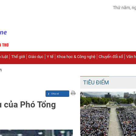
Thứ năm, n
 luật
Thế giới
Giáo dục
Y tế
Khoa học & Công nghệ
Chuyển đổi số
Văn hó
n
TIÊU ĐIỂM
 của Phó Tổng