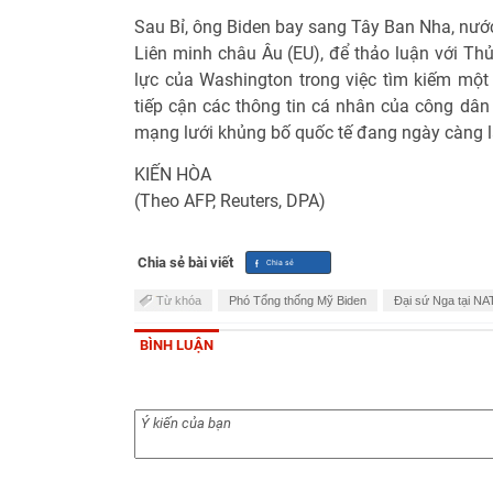
Sau Bỉ, ông Biden bay sang Tây Ban Nha, nước
Liên minh châu Âu (EU), để thảo luận với Th
lực của Washington trong việc tìm kiếm mộ
tiếp cận các thông tin cá nhân của công dân
mạng lưới khủng bố quốc tế đang ngày càng l
KIẾN HÒA
(Theo AFP, Reuters, DPA)
Chia sẻ bài viết
Từ khóa
Phó Tổng thống Mỹ Biden
Đại sứ Nga tại N
BÌNH LUẬN