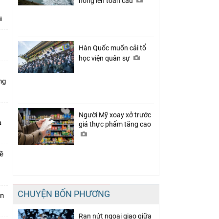
nóng lên toàn cầu
C
Hàn Quốc muốn cải tổ
học viện quân sự
ng
Người Mỹ xoay xở trước
a
giá thực phẩm tăng cao
về
CHUYỆN BỐN PHƯƠNG
án
Rạn nứt ngoại giao giữa