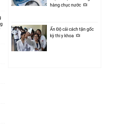
hàng chục nước
g
ng
Ấn Độ cải cách tận gốc
ỉ
kỳ thi y khoa