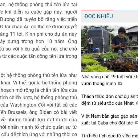
n, hệ thống phòng thủ tên lửa tại
c khi diễn ra cuộc gặp này, người
ĐỌC NHIỀU
Dương đã tuyên bố rằng việc triển
O tại châu Âu có thể sẽ được quyết
háng 11 tới. Kinh phí cho dự án này
 xây dựng trong hơn 10 năm. Ông
u so với hiệu quả của nó: che chở
 từ các cuộc tấn công tên lửa trong
ột hệ thống phòng thủ tên lửa như
Nhà sáng chế 19 tuổi với k
khai. Vì thế, gọi là hệ thống phòng
vườn thông minh
 hoạch mở rộng lá chắn tên lửa của
Thách thức đón chờ dự án 
ích chiến lược, hệ thống phòng thủ
đệm từ siêu tốc của Nhật
của Washington đối với tất cả các
n Brussels, ông Biden có bài viết
Việt Nam bàn giao gạo sản
ói về những thành tựu đạt được của
xuất tại Cuba cho đối tác
thời nhấn mạnh tổ chức quân sự từ
ơ cấu để thích ứng với những thời cơ
Tín hiệu tích cực từ việc m