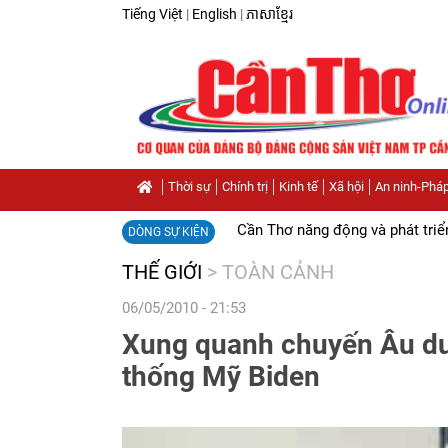
Tiếng Việt
|
English
|
ភាសាខ្មែរ
Thời sự
Chính trị
Kinh tế
Xã hội
An ninh-Pháp
Cần Thơ năng động và phát triể
DÒNG SỰ KIỆN
THẾ GIỚI
>
TOÀN CẢNH
06/05/2010 - 21:53
Xung quanh chuyến Âu du
thống Mỹ Biden