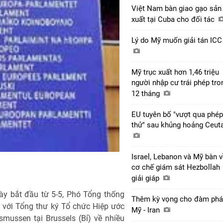
Việt Nam bàn giao gạo sản
xuất tại Cuba cho đối tác
Lý do Mỹ muốn giải tán IC
Mỹ trục xuất hơn 1,46 triệu
người nhập cư trái phép tro
12 tháng
EU tuyên bố "vượt qua phép
thử" sau khủng hoảng Ceut
Israel, Lebanon và Mỹ bàn 
cơ chế giám sát Hezbollah
giải giáp
y bắt đầu từ 5-5, Phó Tổng thống
Thêm kỳ vọng cho đàm ph
 với Tổng thư ký Tổ chức Hiệp ước
Mỹ - Iran
ussen tại Brussels (Bỉ) về nhiều