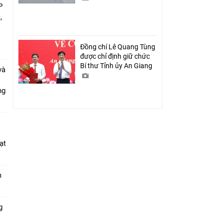
P
,
i
Đồng chí Lê Quang Tùng
được chỉ định giữ chức
Bí thư Tỉnh ủy An Giang
và
ang
ạt
m
g