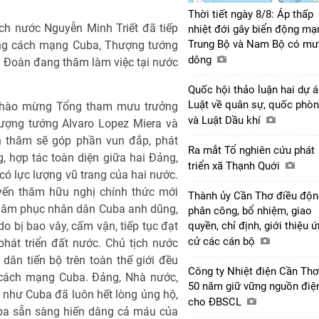
Thời tiết ngày 8/8: Áp thấp
ịch nước Nguyễn Minh Triết đã tiếp
nhiệt đới gây biển động mạ
Trung Bộ và Nam Bộ có mư
ang cách mạng Cuba, Thượng tướng
dông
g Đoàn đang thăm làm việc tại nước
Quốc hội thảo luận hai dự 
Luật về quân sự, quốc phò
t chào mừng Tổng tham mưu trưởng
và Luật Dầu khí
ượng tướng Alvaro Lopez Miera và
n thăm sẽ góp phần vun đắp, phát
Ra mắt Tổ nghiên cứu phát
g, hợp tác toàn diện giữa hai Đảng,
triển xã Thạnh Quới
có lực lượng vũ trang của hai nước.
yến thăm hữu nghị chính thức mới
Thành ủy Cần Thơ điều độn
khâm phục nhân dân Cuba anh dũng,
phân công, bổ nhiệm, giao
 bị bao vây, cấm vận, tiếp tục đạt
quyền, chỉ định, giới thiệu 
cử các cán bộ
hát triển đất nước. Chủ tịch nước
ân tiến bộ trên toàn thế giới đều
Công ty Nhiệt điện Cần Thơ
cách mạng Cuba. Đảng, Nhà nước,
50 năm giữ vững nguồn điệ
như Cuba đã luôn hết lòng ủng hộ,
cho ĐBSCL
uba sẵn sàng hiến dâng cả máu của