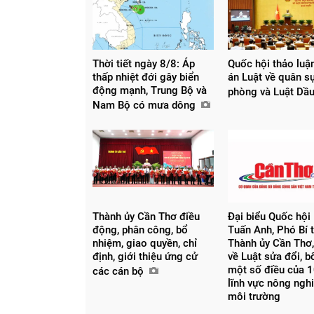
Thời tiết ngày 8/8: Áp
Quốc hội thảo luậ
thấp nhiệt đới gây biển
án Luật về quân s
động mạnh, Trung Bộ và
phòng và Luật Dầ
Nam Bộ có mưa dông
Thành ủy Cần Thơ điều
Đại biểu Quốc hội
động, phân công, bổ
Tuấn Anh, Phó Bí 
nhiệm, giao quyền, chỉ
Thành ủy Cần Thơ,
định, giới thiệu ứng cử
về Luật sửa đổi, 
một số điều của 1
các cán bộ
lĩnh vực nông ngh
môi trường