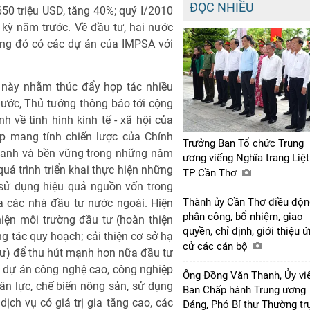
ĐỌC NHIỀU
0 triệu USD, tăng 40%; quý I/2010
 kỳ năm trước. Về đầu tư, hai nước
rong đó có các dự án của IMPSA với
 này nhằm thúc đẩy hợp tác nhiều
 nước, Thủ tướng thông báo tới cộng
 về tình hình kinh tế - xã hội của
p mang tính chiến lược của Chính
Trưởng Ban Tổ chức Trung
nhanh và bền vững trong những năm
ương viếng Nghĩa trang Liệt
uá trình triển khai thực hiện những
TP Cần Thơ
 sử dụng hiệu quả nguồn vốn trong
Thành ủy Cần Thơ điều độn
a các nhà đầu tư nước ngoài. Hiện
phân công, bổ nhiệm, giao
iện môi trường đầu tư (hoàn thiện
quyền, chỉ định, giới thiệu 
g tác quy hoạch; cải thiện cơ sở hạ
cử các cán bộ
 tư) để thu hút mạnh hơn nữa đầu tư
c, dự án công nghệ cao, công nghiệp
Ông Đồng Văn Thanh, Ủy vi
hân lực, chế biến nông sản, sử dụng
Ban Chấp hành Trung ương
ịch vụ có giá trị gia tăng cao, các
Đảng, Phó Bí thư Thường tr