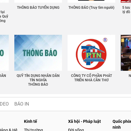
THÔNG BÁO TUYỂN DỤNG
THÔNG BÁO (Truy tìm người)
5 lưu
 tại
lý đ
a Quỹ
ường
 DÂN
QUỸ TÍN DỤNG NHÂN DÂN
CÔNG TY CỔ PHẦN PHÁT
N
TÍN NGHĨA
TRIỂN NHÀ CẦN THƠ
THÔNG BÁO
IDEO
BÁO IN
Kinh tế
Xã hội - Pháp luật
Quốc phòn
ninh
Đảng & Hệ
Thị trường
Đời sống