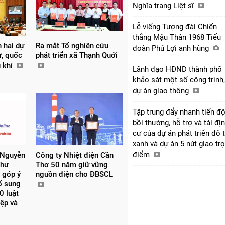
Nghĩa trang Liệt sĩ
Lễ viếng Tượng đài Chiến
thắng Mậu Thân 1968 Tiểu
n hai dự
Ra mắt Tổ nghiên cứu
đoàn Phú Lợi anh hùng
ự, quốc
phát triển xã Thạnh Quới
u khí
Lãnh đạo HĐND thành phố
khảo sát một số công trình,
dự án giao thông
Tập trung đẩy nhanh tiến đ
bồi thường, hỗ trợ và tái đị
cư của dự án phát triển đô t
xanh và dự án 5 nút giao tr
điểm
 Nguyễn
Công ty Nhiệt điện Cần
thư
Thơ 50 năm giữ vững
 góp ý
nguồn điện cho ĐBSCL
bổ sung
0 luật
iệp và