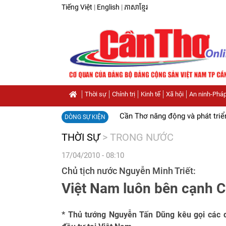
Tiếng Việt
|
English
|
ភាសាខ្មែរ
Thời sự
Chính trị
Kinh tế
Xã hội
An ninh-Pháp
Cần Thơ năng động và phát triể
DÒNG SỰ KIỆN
THỜI SỰ
>
TRONG NƯỚC
17/04/2010 - 08:10
Chủ tịch nước Nguyễn Minh Triết:
Việt Nam luôn bên cạnh 
* Thủ tướng Nguyễn Tấn Dũng kêu gọi các 