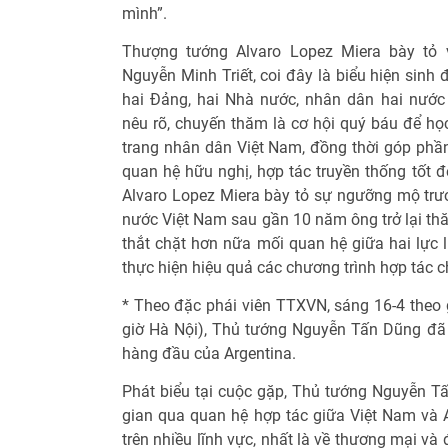
mình”.
Thượng tướng Alvaro Lopez Miera bày tỏ 
Nguyễn Minh Triết, coi đây là biểu hiện sinh
hai Đảng, hai Nhà nước, nhân dân hai nướ
nêu rõ, chuyến thăm là cơ hội quý báu để họ
trang nhân dân Việt Nam, đồng thời góp phần
quan hệ hữu nghị, hợp tác truyền thống tốt 
Alvaro Lopez Miera bày tỏ sự ngưỡng mộ trướ
nước Việt Nam sau gần 10 năm ông trở lại th
thắt chặt hơn nữa mối quan hệ giữa hai lực 
thực hiện hiệu quả các chương trình hợp tác c
* Theo đặc phái viên TTXVN, sáng 16-4 theo 
giờ Hà Nội), Thủ tướng Nguyễn Tấn Dũng đã
hàng đầu của Argentina.
Phát biểu tại cuộc gặp, Thủ tướng Nguyễn Tấ
gian qua quan hệ hợp tác giữa Việt Nam và A
trên nhiều lĩnh vực, nhất là về thương mại v