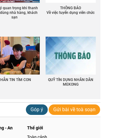
 ý quan trọng khi thanh
THÔNG BÁO
ồ dùng nhà hàng, khách
Về việc tuyển dụng viên chức
sạn
HẮN TIN TÌM CON
QUỸ TÍN DỤNG NHÂN DÂN
MEKONG
Góp ý
Gửi bài về toà soạn
g - An
Thế giới
Toàn cảnh