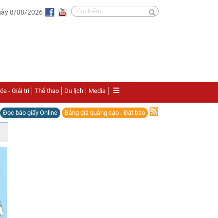
gày 8/08/2026
a - Giải trí
Thể thao
Du lịch
Media
Đọc báo giấy Online
Bảng giá quảng cáo - Đặt báo