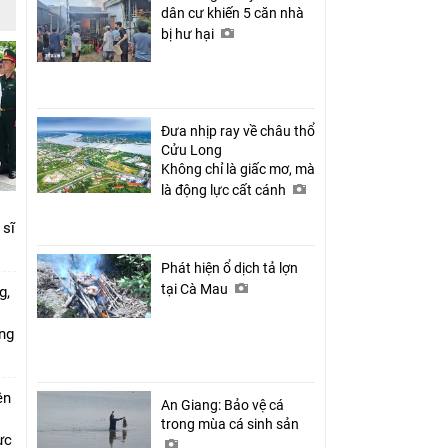
dân cư khiến 5 căn nhà
bị hư hại
Đưa nhịp ray về châu thổ
Cửu Long
Không chỉ là giấc mơ, mà
là động lực cất cánh
 sĩ
Phát hiện ổ dịch tả lợn
tại Cà Mau
g,
ứng
ên
An Giang: Bảo vệ cá
trong mùa cá sinh sản
ực