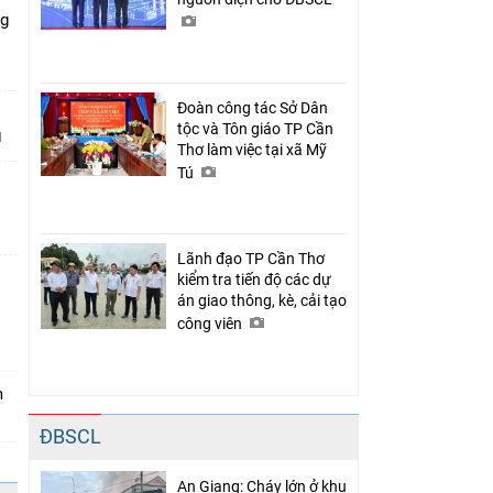
ng
Đoàn công tác Sở Dân
tộc và Tôn giáo TP Cần
Thơ làm việc tại xã Mỹ
Tú
Lãnh đạo TP Cần Thơ
kiểm tra tiến độ các dự
án giao thông, kè, cải tạo
n
công viên
m
ĐBSCL
An Giang: Cháy lớn ở khu