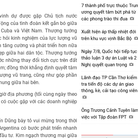
7 thành phố trực thuộc Tru
ương quyết tâm bứt phá từ
vinh dự được gặp Chủ tịch nước
các phong trào thi đua
 động của tình đoàn kết gắn bó giữa
c Cuba và Việt Nam. Thượng tướng
Xuất hiện áp thấp nhiệt đới
c hỏi kinh nghiệm của lực lượng vũ
trên khu vực vịnh Bắc Bộ
 tăng cường và phát triển hơn nữa
Ngày 7/8, Quốc hội tiếp tục
đẹp giữa hai dân tộc. Thượng tướng
thảo luận 3 dự án Luật và 2
c những thay đổi tích cực trên đất
Nghị quyết quan trọng
ăm; đồng thời khẳng định quyết tâm
lượng vũ trang, cũng như góp phần
Lãnh đạo TP Cần Thơ kiểm
hung giữa hai bên.
tra tiến độ các dự án giao
thông, kè, cải tạo công viê
giờ địa phương (tối cùng ngày theo
 có cuộc gặp với các doanh nghiệp
Ông Trương Cảnh Tuyên là
việc với Tập đoàn FPT
n Dũng bày tỏ vui mừng trong thời
rgentina có bước phát triển nhanh
à đầu tư. Kim ngạch thương mại giữa