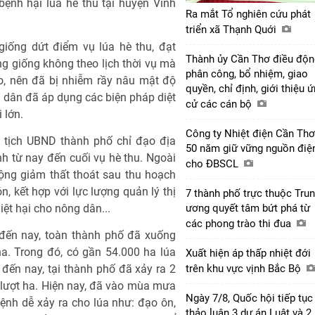
bệnh hại lúa hè thu tại huyện Vĩnh
Ra mắt Tổ nghiên cứu phát
triển xã Thạnh Quới
iống dứt điểm vụ lúa hè thu, đạt
Thành ủy Cần Thơ điều độn
g giống không theo lịch thời vụ mà
phân công, bổ nhiệm, giao
, nên đã bị nhiễm rầy nâu mật độ
quyền, chỉ định, giới thiệu 
 dân đã áp dụng các biện pháp diệt
cử các cán bộ
 lớn.
Công ty Nhiệt điện Cần Thơ
 tịch UBND thành phố chỉ đạo địa
50 năm giữ vững nguồn điệ
nh từ nay đến cuối vụ hè thu. Ngoài
cho ĐBSCL
động giảm thất thoát sau thu hoạch
, kết hợp với lực lượng quản lý thị
7 thành phố trực thuộc Tru
iệt hại cho nông dân...
ương quyết tâm bứt phá từ
các phong trào thi đua
đến nay, toàn thành phố đã xuống
a. Trong đó, có gần 54.000 ha lúa
Xuất hiện áp thấp nhiệt đới
 đến nay, tại thành phố đã xảy ra 2
trên khu vực vịnh Bắc Bộ
0 lượt ha. Hiện nay, đã vào mùa mưa
Ngày 7/8, Quốc hội tiếp tục
ệnh dễ xảy ra cho lúa như: đạo ôn,
thảo luận 3 dự án Luật và 2