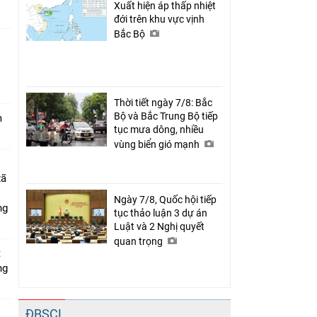
Xuất hiện áp thấp nhiệt
đới trên khu vực vịnh
Bắc Bộ
n
Thời tiết ngày 7/8: Bắc
Bộ và Bắc Trung Bộ tiếp
m
tục mưa dông, nhiều
vùng biển gió mạnh
xã
Ngày 7/8, Quốc hội tiếp
ng
tục thảo luận 3 dự án
Luật và 2 Nghị quyết
quan trọng
t
ng
ĐBSCL