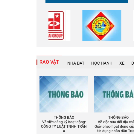
RAO VẶT
NHÀ ĐẤT
HỌC HÀNH
XE
Đ
THÔNG BÁO
THÔNG BÁO
Về việc đăng ký hoạt động:
Về việc sửa đổi địa chỉ
CÔNG TY LUẬT TNHH TRẦN
Giấy phép họat động củ
Á
tín dụng nhân dân Tr