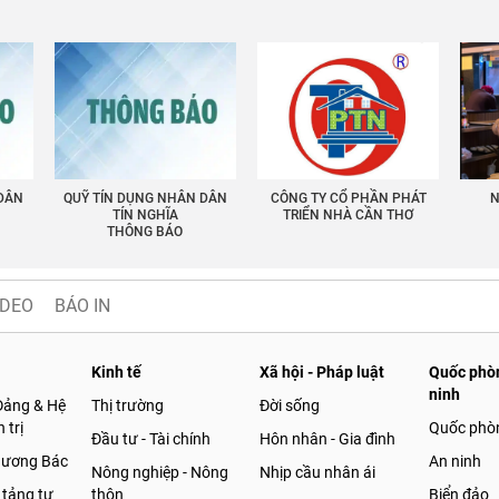
 DÂN
QUỸ TÍN DỤNG NHÂN DÂN
CÔNG TY CỔ PHẦN PHÁT
N
TÍN NGHĨA
TRIỂN NHÀ CẦN THƠ
THÔNG BÁO
IDEO
BÁO IN
Kinh tế
Xã hội - Pháp luật
Quốc phòn
ninh
Đảng & Hệ
Thị trường
Đời sống
 trị
Quốc phò
Đầu tư - Tài chính
Hôn nhân - Gia đình
gương Bác
An ninh
Nông nghiệp - Nông
Nhịp cầu nhân ái
 tảng tư
thôn
Biển đảo