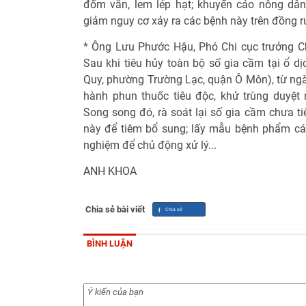
đốm vằn, lem lép hạt; khuyến cáo nông dân
giảm nguy cơ xảy ra các bệnh này trên đồng r
* Ông Lưu Phước Hậu, Phó Chi cục trưởng Ch
Sau khi tiêu hủy toàn bộ số gia cầm tại ổ dị
Quy, phường Trường Lạc, quận Ô Môn), từ ngà
hành phun thuốc tiêu độc, khử trùng duyệ
Song song đó, rà soát lại số gia cầm chưa t
này để tiêm bổ sung; lấy mẫu bệnh phẩm cá
nghiệm để chủ động xử lý...
ANH KHOA
Chia sẻ bài viết
BÌNH LUẬN