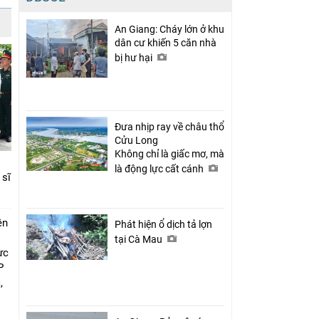
An Giang: Cháy lớn ở khu
dân cư khiến 5 căn nhà
bị hư hại
Đưa nhịp ray về châu thổ
Cửu Long
Không chỉ là giấc mơ, mà
là động lực cất cánh
 sĩ
ên
Phát hiện ổ dịch tả lợn
tại Cà Mau
ực
P
,
i