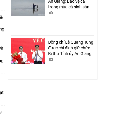
An Giang: Bảo vệ cá
trong mùa cá sinh sản
g,
ứng
Đồng chí Lê Quang Tùng
và
được chỉ định giữ chức
Bí thư Tỉnh ủy An Giang
ang
ạt
g