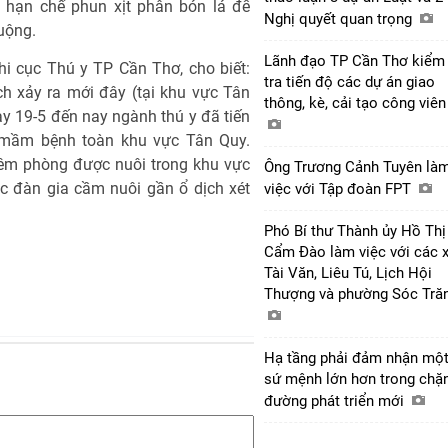
 hạn chế phun xịt phân bón lá để
Nghị quyết quan trọng
uộng.
Lãnh đạo TP Cần Thơ kiểm
i cục Thú y TP Cần Thơ, cho biết:
tra tiến độ các dự án giao
ch xảy ra mới đây (tại khu vực Tân
thông, kè, cải tạo công viê
y 19-5 đến nay ngành thú y đã tiến
t mầm bệnh toàn khu vực Tân Quy.
iêm phòng được nuôi trong khu vực
Ông Trương Cảnh Tuyên là
c đàn gia cầm nuôi gần ổ dịch xét
việc với Tập đoàn FPT
Phó Bí thư Thành ủy Hồ Thị
Cẩm Đào làm việc với các 
Tài Văn, Liêu Tú, Lịch Hội
Thượng và phường Sóc Tră
Hạ tầng phải đảm nhận mộ
sứ mệnh lớn hơn trong chặ
đường phát triển mới