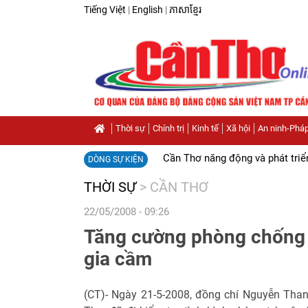
Tiếng Việt
|
English
|
ភាសាខ្មែរ
Thời sự
Chính trị
Kinh tế
Xã hội
An ninh-Pháp
Cần Thơ năng động và phát triể
DÒNG SỰ KIỆN
THỜI SỰ
>
CẦN THƠ
22/05/2008 - 09:26
Tăng cường phòng chống d
gia cầm
(CT)- Ngày 21-5-2008, đồng chí Nguyễn Tha