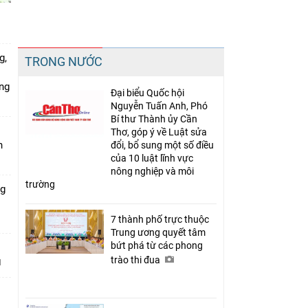
Chia sẻ
g,
TRONG NƯỚC
Facebook
ứng
Đại biểu Quốc hội
Nguyễn Tuấn Anh, Phó
Bí thư Thành ủy Cần
Thơ, góp ý về Luật sửa
n
đổi, bổ sung một số điều
của 10 luật lĩnh vực
nông nghiệp và môi
trường
ng
7 thành phố trực thuộc
Trung ương quyết tâm
bứt phá từ các phong
trào thi đua