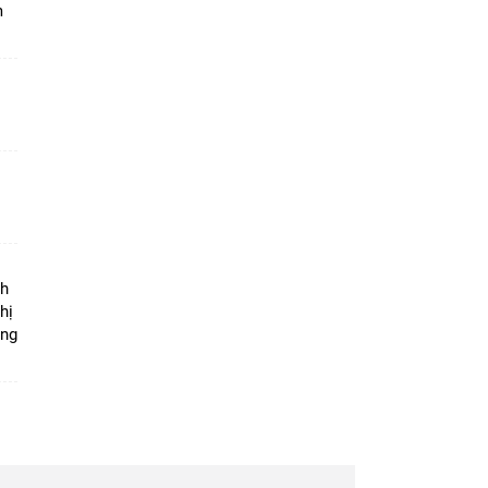
m
ộ
nh
hị
ọng