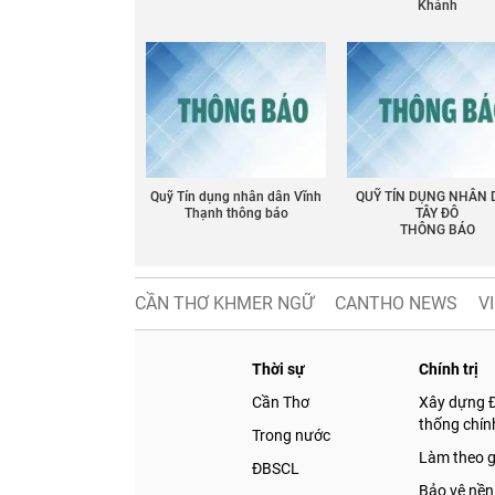
Khánh
Quỹ Tín dụng nhân dân Vĩnh
QUỸ TÍN DỤNG NHÂN
Thạnh thông báo
TÂY ĐÔ
THÔNG BÁO
CẦN THƠ KHMER NGỮ
CANTHO NEWS
V
Thời sự
Chính trị
Cần Thơ
Xây dựng 
thống chính
Trong nước
Làm theo 
ĐBSCL
Bảo vệ nền