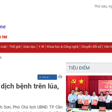
Thứ sáu, n
 luật
Thế giới
Giáo dục
Y tế
Khoa học & Công nghệ
Chuyển đổi số
Văn hó
n
TIÊU ĐIỂM
ịch bệnh trên lúa,
nh Sơn, Phó Chủ tịch UBND TP Cần