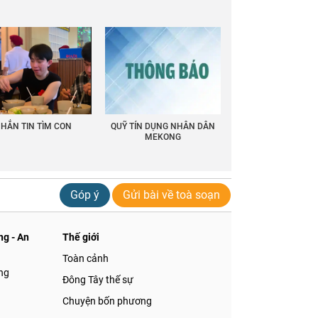
HẮN TIN TÌM CON
QUỸ TÍN DỤNG NHÂN DÂN
MEKONG
Góp ý
Gửi bài về toà soạn
g - An
Thế giới
Toàn cảnh
ng
Đông Tây thế sự
Chuyện bốn phương