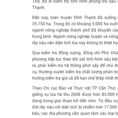
Thơ, đã đi kiểm tra tình hình phòng trừ sâu 
Thạnh.
Đến nay, toàn huyện Vĩnh Thạnh đã xuống g
35.750 ha. Trong đó có khoảng 3.000 ha xuốn
ngành nông nghiệp thành phố đã khuyến cáo
trung bình. Ngành nông nghiệp huyện và nông
rầy nâu nên diện tích lúa này không bị thiệt hại
Qua kiểm tra đồng ruộng, đồng chí Phó Chủ
phương tiếp tục theo dõi sát tình hình sâu bệ
ra, phải kiểm tra hệ thống phơi sấy để chủ 
vụ; thường xuyên kiểm tra chất lượng phân bón
trường kiểm tra giá cả để hạn chế thấp nhất th
Theo Chi cục Bảo vệ Thực vật TP Cần Thơ, 
giống vụ lúa hè thu 2008 được hơn 83.000 h
đang trong giai đoạn trổ đến chín. Từ đầu vụ
đợt rầy nâu với diện tích bị nhiễm hơn 17.00
bão, các địa phương cần quan tâm các loại b