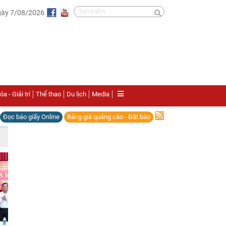
gày 7/08/2026
a - Giải trí
Thể thao
Du lịch
Media
Đọc báo giấy Online
Bảng giá quảng cáo - Đặt báo