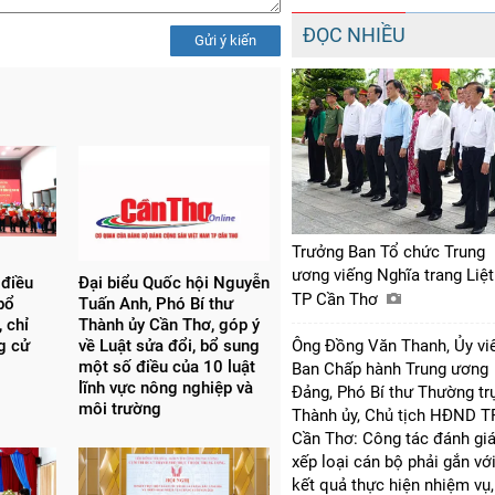
ĐỌC NHIỀU
Gửi ý kiến
Trưởng Ban Tổ chức Trung
ương viếng Nghĩa trang Liệt
 điều
Đại biểu Quốc hội Nguyễn
TP Cần Thơ
bổ
Tuấn Anh, Phó Bí thư
 chỉ
Thành ủy Cần Thơ, góp ý
ng cử
về Luật sửa đổi, bổ sung
Ông Đồng Văn Thanh, Ủy vi
một số điều của 10 luật
Ban Chấp hành Trung ương
lĩnh vực nông nghiệp và
Đảng, Phó Bí thư Thường tr
môi trường
Thành ủy, Chủ tịch HĐND T
Cần Thơ: Công tác đánh giá
xếp loại cán bộ phải gắn vớ
kết quả thực hiện nhiệm vụ,