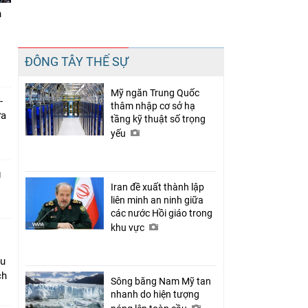
n
Chia sẻ
ĐÔNG TÂY THẾ SỰ
Facebook
Mỹ ngăn Trung Quốc
-
thâm nhập cơ sở hạ
ưa
tầng kỹ thuật số trọng
yếu
g
Iran đề xuất thành lập
liên minh an ninh giữa
các nước Hồi giáo trong
khu vực
âu
ch
Sông băng Nam Mỹ tan
nhanh do hiện tượng