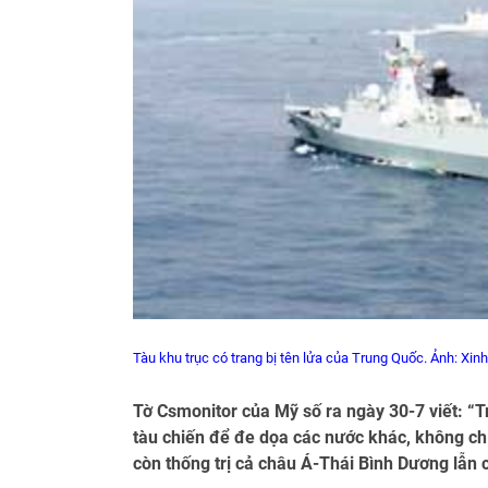
Tàu
khu trục có trang bị tên lửa của Trung Quốc. Ảnh: Xin
Tờ Csmonitor của Mỹ số ra ngày 30-7 viết: “
tàu chiến để đe dọa các nước khác, không c
còn thống trị cả châu Á-Thái Bình Dương lẫn 