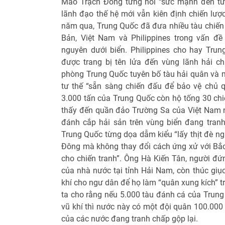
Mao Trạch Đông từng nói “sức mạnh đến từ
lãnh đạo thế hệ mới vẫn kiên định chiến lư
năm qua, Trung Quốc đã đưa nhiều tàu chiến 
Bản, Việt Nam và Philippines trong vấn đề
nguyên dưới biển. Philippines cho hay Trung
được trang bị tên lửa đến vùng lãnh hải 
phòng Trung Quốc tuyên bố tàu hải quân và m
tư thế “sẵn sàng chiến đấu để bảo vệ chủ qu
3.000 tấn của Trung Quốc còn hộ tống 30 chi
thấy đến quần đảo Trường Sa của Việt Nam 
đánh cắp hải sản trên vùng biển đang tran
Trung Quốc từng dọa dẫm kiểu “lấy thịt đè ng
Đông mà không thay đổi cách ứng xử với Bắc 
cho chiến tranh”. Ông Hà Kiến Tân, người đ
của nhà nước tại tỉnh Hải Nam, còn thúc giụ
khí cho ngư dân để họ làm “quân xung kích” t
ta cho rằng nếu 5.000 tàu đánh cá của Trung
vũ khí thì nước này có một đội quân 100.000 
của các nước đang tranh chấp gộp lại.