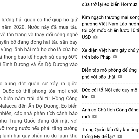
cửa trở lại eo biển Hormuz
Kim ngạch thương mại son
lượng hải quân có thể giúp họ giữ
phương Việt Nam-Lào hướ
ào năm 2020. Nước này đã mua tàu
tới cột mốc chiến lược 10 t
về tân trang và thay đổi công nghệ
USD
uyên bố đang đóng hai tàu sân bay
vùng lãnh hải mà họ cho là của họ
Xe điện Việt Nam gây chú ý
 đã thông báo kế hoạch sử dụng 60%
trên báo Pháp
ái Bình Dương và Ấn Độ Dương vào
Diễn tập mô phỏng để ứng
phó với bão thật
uộc xung đột quân sự xảy ra giữa
Đức cải tổ Nội các quy mô
g Quốc có thể phong tỏa mọi chốt
lớn
ên biển nằm trải dài từ Hồng Công
 Malacca đến Ấn Độ Dương, Eo biển
Anh có Chủ tịch Công đảng
nhiên, các nhà phân tích cảnh báo
mới
 như Trung Quốc đang đối mặt với
vỡ trong nước nếu phải tăng cường
Trung Quốc lấp đầy khoảng
 lãnh hải gây phẫn nộ dư luận khu
trống Mỹ để lại?