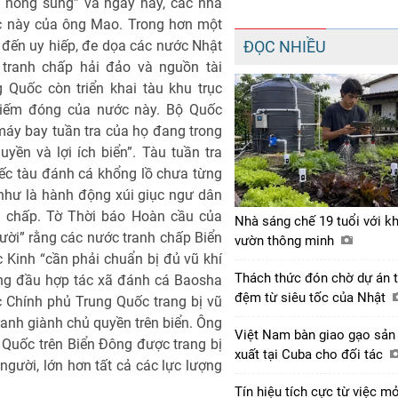
 nòng súng” và ngày nay, các nhà
ợc này của ông Mao. Trong hơn một
đến uy hiếp, đe dọa các nước Nhật
ĐỌC NHIỀU
 tranh chấp hải đảo và nguồn tài
 Quốc còn triển khai tàu khu trục
chiếm đóng của nước này. Bộ Quốc
áy bay tuần tra của họ đang trong
yền và lợi ích biển”. Tàu tuần tra
ếc tàu đánh cá khổng lồ chưa từng
như là hành động xúi giục ngư dân
h chấp. Tờ Thời báo Hoàn cầu của
Nhà sáng chế 19 tuổi với k
ười” rằng các nước tranh chấp Biển
vườn thông minh
Kinh “cần phải chuẩn bị đủ vũ khí
Thách thức đón chờ dự án 
ứng đầu hợp tác xã đánh cá Baosha
đệm từ siêu tốc của Nhật
c Chính phủ Trung Quốc trang bị vũ
ranh giành chủ quyền trên biển. Ông
Việt Nam bàn giao gạo sản
 Quốc trên Biển Đông được trang bị
xuất tại Cuba cho đối tác
người, lớn hơn tất cả các lực lượng
Tín hiệu tích cực từ việc m