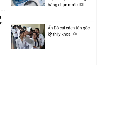
hàng chục nước
g
ng
Ấn Độ cải cách tận gốc
ỉ
kỳ thi y khoa