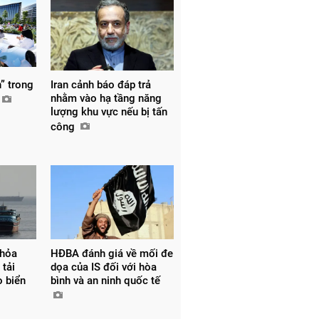
” trong
Iran cảnh báo đáp trả
nhằm vào hạ tầng năng
lượng khu vực nếu bị tấn
công
thỏa
HĐBA đánh giá về mối đe
 tải
dọa của IS đối với hòa
o biển
bình và an ninh quốc tế