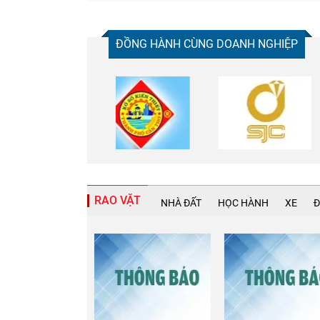
ĐỒNG HÀNH CÙNG DOANH NGHIỆP
RAO VẶT
NHÀ ĐẤT
HỌC HÀNH
XE
Đ