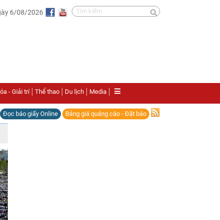
gày 6/08/2026
a - Giải trí
Thể thao
Du lịch
Media
Đọc báo giấy Online
Bảng giá quảng cáo - Đặt báo