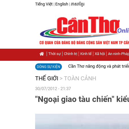
Tiếng Việt
|
English
|
ភាសាខ្មែរ
Thời sự
Chính trị
Kinh tế
Xã hội
An ninh-Pháp
Cần Thơ năng động và phát triể
DÒNG SỰ KIỆN
THẾ GIỚI
>
TOÀN CẢNH
30/07/2012 - 21:37
"Ngoại giao tàu chiến" ki