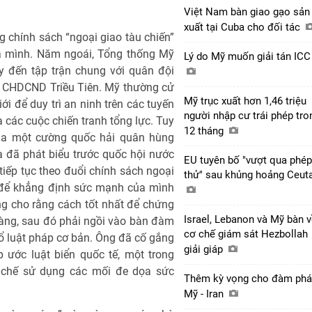
Việt Nam bàn giao gạo sản
xuất tại Cuba cho đối tác
 chính sách “ngoại giao tàu chiến”
của mình. Năm ngoái, Tổng thống Mỹ
Lý do Mỹ muốn giải tán IC
y đến tập trận chung với quân đội
 CHDCND Triều Tiên. Mỹ thường cử
Mỹ trục xuất hơn 1,46 triệu
i để duy trì an ninh trên các tuyến
người nhập cư trái phép tro
các cuộc chiến tranh tổng lực. Tuy
12 tháng
của một cường quốc hải quân hùng
 đã phát biểu trước quốc hội nước
EU tuyên bố "vượt qua phép
tiếp tục theo đuổi chính sách ngoại
thử" sau khủng hoảng Ceut
ới để khẳng định sức mạnh của mình
ng cho rằng cách tốt nhất để chứng
Israel, Lebanon và Mỹ bàn 
ràng, sau đó phải ngồi vào bàn đàm
cơ chế giám sát Hezbollah
ổ luật pháp cơ bản. Ông đã cố gắng
giải giáp
 ước luật biển quốc tế, một trong
 chế sử dụng các mối đe dọa sức
Thêm kỳ vọng cho đàm ph
Mỹ - Iran