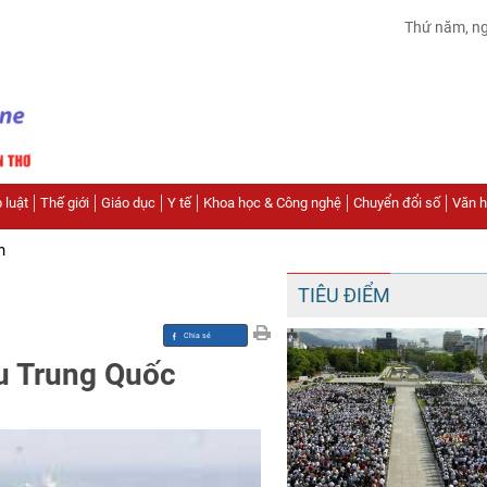
Thứ năm, n
 luật
Thế giới
Giáo dục
Y tế
Khoa học & Công nghệ
Chuyển đổi số
Văn hó
n
TIÊU ĐIỂM
ểu Trung Quốc