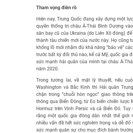
Tham vọng điên rồ
Hiện nay, Trung Quốc đang xây dựng một lực 
quyền thống trị châu Á-Thái Bình Dương v
sân bay cũ của Ukraina (do Liên Xô đóng) để 
thành tàu chiến mới của nước này. Họ cũng t
khổng lồ mới nhằm đủ khả năng “bảo vệ” các 
trước bất kỳ đối thủ nào, kể cả Mỹ, quốc gia
sức mạnh hải quân của mình tại châu Á-Th
năm 2020.
Trong tương lai, về mặt lý thuyết, nếu c
Washington và Bắc Kinh thì Hải quân Trun
chặn trong “chuỗi hòn ngọc” giao thông tr
thông qua Biển Đông, từ Eo biển chiến lược
Hormuz trên Vịnh Persic và cả Biển Đỏ. Tuy 
rằng một quốc gia đông dân nhất thế giới
nhiều vấn đề hết sức nghiêm trọng và dễ đổ 
sức mạnh quân sự cho mục đích bành trướng