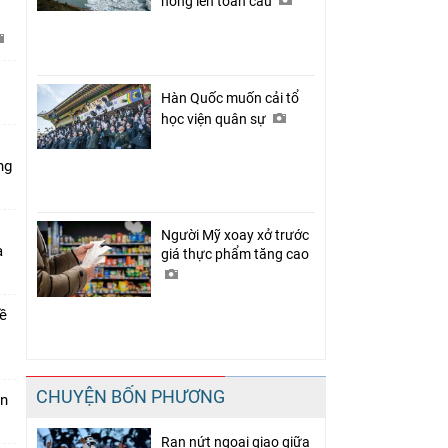
nóng lên toàn cầu
C
Hàn Quốc muốn cải tổ
học viện quân sự
ng
Người Mỹ xoay xở trước
a
giá thực phẩm tăng cao
về
CHUYỆN BỐN PHƯƠNG
án
Rạn nứt ngoại giao giữa