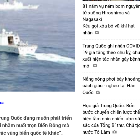
81 năm vụ ném bom nguyê
tử xuống Hiroshima và
Nagasaki
Kêu gọi xóa bỏ vũ khí hạt
nhân
Trung Quốc ghi nhận COVID
19 gia tăng theo chu kỳ, ch
xuất hiện tác nhân gây bệnh
mới
Nắng nóng phơi bày khoản
cách giàu - nghèo tại Hàn
Quốc
hua
Học giả Trung Quốc: Bốn
bước chuyển chiến lược thể
Trung Quốc đang muốn phát triển
hiện tầm nhìn chiến lược s
hỉ nhằm nuốt trọn Biển Đông mà
sắc của Tổng Bí thư, Chủ tị
nước Tô Lâm
các vùng biển quốc tế khác”.