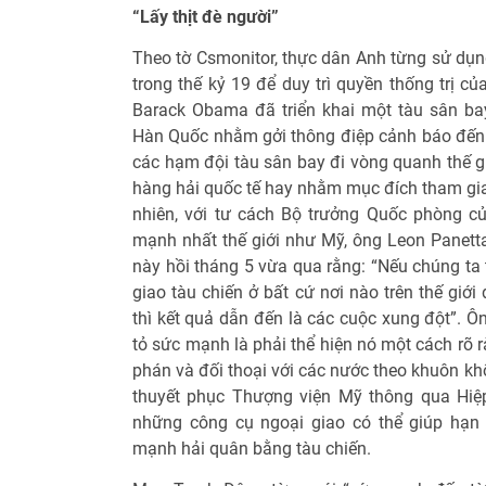
“Lấy thịt đè người”
Theo tờ Csmonitor, thực dân Anh từng sử dụng
trong thế kỷ 19 để duy trì quyền thống trị 
Barack Obama đã triển khai một tàu sân ba
Hàn Quốc nhằm gởi thông điệp cảnh báo đến
các hạm đội tàu sân bay đi vòng quanh thế giớ
hàng hải quốc tế hay nhằm mục đích tham gia 
nhiên, với tư cách Bộ trưởng Quốc phòng 
mạnh nhất thế giới như Mỹ, ông Leon Panetta
này hồi tháng 5 vừa qua rằng: “Nếu chúng ta 
giao tàu chiến ở bất cứ nơi nào trên thế gi
thì kết quả dẫn đến là các cuộc xung đột”. Ô
tỏ sức mạnh là phải thể hiện nó một cách rõ 
phán và đối thoại với các nước theo khuôn kh
thuyết phục Thượng viện Mỹ thông qua Hiệp
những công cụ ngoại giao có thể giúp hạn
mạnh hải quân bằng tàu chiến.