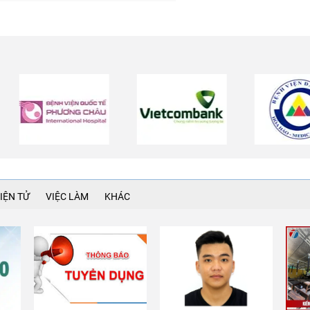
IỆN TỬ
VIỆC LÀM
KHÁC