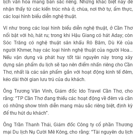
lịch văn hóa mang bản sắc riêng. Những khác biệt này dễ
nhận thấy từ các kiến trúc nhà ở, chùa, nơi thờ tự, ẩm thực,
các loại hình biểu diễn nghệ thuật.
Ví như trong các loại hình biểu diễn nghệ thuật, ở Cần Thơ
nổi bật với hò, hát ru; trong khi Hậu Giang có hát Aday; còn
Sóc Trăng có nghệ thuật sân khấu Rô Băm, Dù Kê của
người Khmer, hay các loại hình nghệ thuật của người Hoa…
Nếu vận dụng và phát huy tốt tài nguyên này trong xây
dựng sản phẩm du lịch sẽ tạo nên điểm nhấn riêng cho Cần
Thơ, nhất là các sản phẩm gắn với hoạt động kinh tế đêm,
kéo dài thời gian lưu trú của du khách.
Ông Trương Văn Vinh, Giám đốc Ido Travel Cần Thơ, cho
rằng: “TP Cần Thơ đang thiếu các hoạt động về đêm và cần
có những show trình diễn mang màu sắc riêng biệt, định kỳ
để thu hút du khách”.
Ông Trần Thanh Thái, Giám đốc Công ty cổ phần Thương
mại Du lịch Nụ Cười Mê Kông, cho rằng: “Tài nguyên du lịch