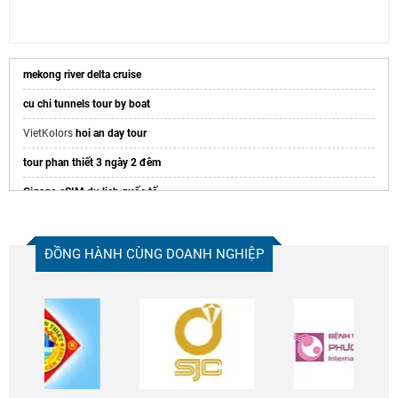
mekong river delta cruise
cu chi tunnels tour by boat
VietKolors
hoi an day tour
tour phan thiết 3 ngày 2 đêm
Gigago eSIM du lịch quốc tế
BestPrice khuyến mãi
Đặt vé máy bay đi Pleiku
cho thuê xe du lịch tại Quy Nhơn
ĐỒNG HÀNH CÙNG DOANH NGHIỆP
centara mirage resort mũi né
Giá
Tour Hà Giang 3 ngày 2 đêm
Refer to all ideas about
Indochina tours
before traveling