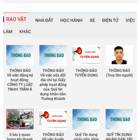
RAO VẶT
NHÀ ĐẤT
HỌC HÀNH
XE
ĐIỆN TỬ
VIỆC
LÀM
KHÁC
THÔNG BÁO
THÔNG BÁO
THÔNG BÁO
THÔNG BÁO
Về việc đăng ký
Về việc sửa đổi
TUYỂN DỤNG
(Truy tìm người)
hoạt động:
địa chỉ tại Giấy
CÔNG TY LUẬT
phép họat động
TNHH TRẦN Á
của Quỹ tín
dụng nhân dân
Trường Khánh
5 lưu ý quan
THÔNG BÁO
Quỹ Tín dụng
QUỸ TÍN DỤNG
trọng khi thanh
Về việc tuyển
nhân dân Vĩnh
NHÂN DÂN TÂY