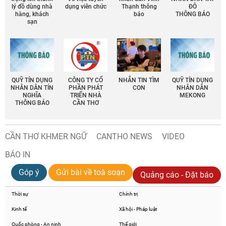
lý đồ dùng nhà
dụng viên chức
Thạnh thông
ĐÔ
hàng, khách
báo
THÔNG BÁO
sạn
QUỸ TÍN DỤNG
CÔNG TY CỔ
NHẮN TIN TÌM
QUỸ TÍN DỤNG
NHÂN DÂN TÍN
PHẦN PHÁT
CON
NHÂN DÂN
NGHĨA
TRIỂN NHÀ
MEKONG
THÔNG BÁO
CẦN THƠ
CẦN THƠ KHMER NGỮ
CANTHO NEWS
VIDEO
BÁO IN
Góp ý
Gửi bài về toà soạn
Quảng cáo - Đặt báo
Thời sự
Chính trị
Kinh tế
Xã hội - Pháp luật
Quốc phòng - An ninh
Thế giới