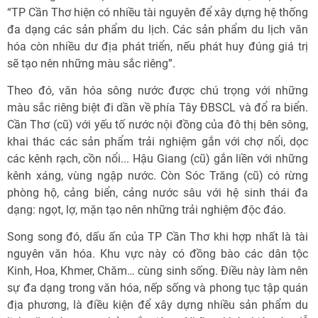
“TP Cần Thơ hiện có nhiều tài nguyên để xây dựng hệ thống
đa dạng các sản phẩm du lịch. Các sản phẩm du lịch văn
hóa còn nhiều dư địa phát triển, nếu phát huy đúng giá trị
sẽ tạo nên những màu sắc riêng”.
Theo đó, văn hóa sông nước được chú trọng với những
màu sắc riêng biệt đi dần về phía Tây ÐBSCL và đổ ra biển.
Cần Thơ (cũ) với yếu tố nước nội đồng của đô thị bên sông,
khai thác các sản phẩm trải nghiệm gắn với chợ nổi, dọc
các kênh rạch, cồn nổi... Hậu Giang (cũ) gắn liền với những
kênh xáng, vùng ngập nước. Còn Sóc Trăng (cũ) có rừng
phòng hộ, cảng biển, cảng nước sâu với hệ sinh thái đa
dạng: ngọt, lợ, mặn tạo nên những trải nghiệm độc đáo.
Song song đó, dấu ấn của TP Cần Thơ khi hợp nhất là tài
nguyên văn hóa. Khu vực này có đồng bào các dân tộc
Kinh, Hoa, Khmer, Chăm… cùng sinh sống. Ðiều này làm nên
sự đa dạng trong văn hóa, nếp sống và phong tục tập quán
địa phương, là điều kiện để xây dựng nhiều sản phẩm du