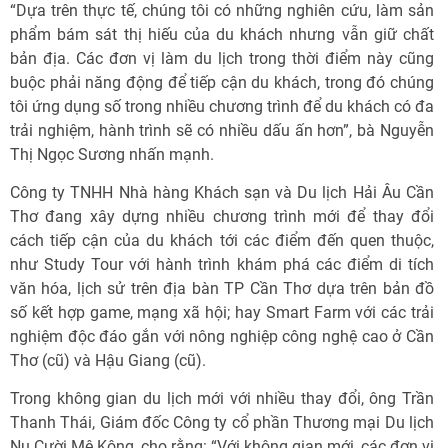
“Dựa trên thực tế, chúng tôi có những nghiên cứu, làm sản
phẩm bám sát thị hiếu của du khách nhưng vẫn giữ chất
bản địa. Các đơn vị làm du lịch trong thời điểm này cũng
buộc phải năng động để tiếp cận du khách, trong đó chúng
tôi ứng dụng số trong nhiều chương trình để du khách có đa
trải nghiệm, hành trình sẽ có nhiều dấu ấn hơn”, bà Nguyễn
Thị Ngọc Sương nhấn mạnh.
Công ty TNHH Nhà hàng Khách sạn và Du lịch Hải Âu Cần
Thơ đang xây dựng nhiều chương trình mới để thay đổi
cách tiếp cận của du khách tới các điểm đến quen thuộc,
như Study Tour với hành trình khám phá các điểm di tích
văn hóa, lịch sử trên địa bàn TP Cần Thơ dựa trên bản đồ
số kết hợp game, mạng xã hội; hay Smart Farm với các trải
nghiệm độc đáo gắn với nông nghiệp công nghệ cao ở Cần
Thơ (cũ) và Hậu Giang (cũ).
Trong không gian du lịch mới với nhiều thay đổi, ông Trần
Thanh Thái, Giám đốc Công ty cổ phần Thương mại Du lịch
Nụ Cười Mê Kông, cho rằng: “Với không gian mới, các đơn vị