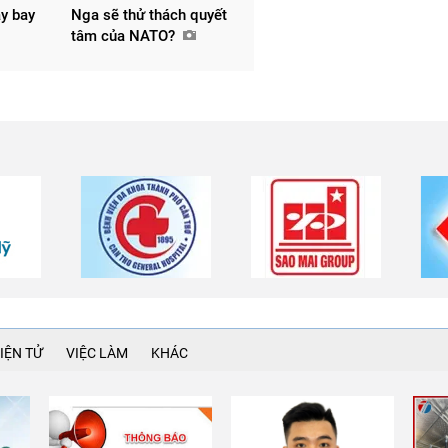
y bay
Nga sẽ thử thách quyết
tâm của NATO?
IỆN TỬ
VIỆC LÀM
KHÁC