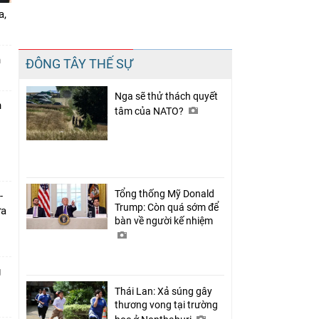
a,
Chia sẻ
n
ĐÔNG TÂY THẾ SỰ
Facebook
Nga sẽ thử thách quyết
n
tâm của NATO?
Tổng thống Mỹ Donald
-
Trump: Còn quá sớm để
ưa
bàn về người kế nhiệm
g
Thái Lan: Xả súng gây
thương vong tại trường