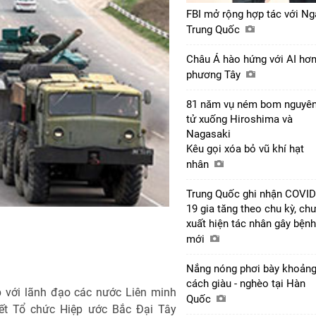
FBI mở rộng hợp tác với Ng
Trung Quốc
Châu Á hào hứng với AI hơ
phương Tây
81 năm vụ ném bom nguyê
tử xuống Hiroshima và
Nagasaki
Kêu gọi xóa bỏ vũ khí hạt
nhân
Trung Quốc ghi nhận COVID
19 gia tăng theo chu kỳ, ch
xuất hiện tác nhân gây bệnh
mới
Nắng nóng phơi bày khoản
cách giàu - nghèo tại Hàn
với lãnh đạo các nước Liên minh
Quốc
iết Tổ chức Hiệp ước Bắc Đại Tây