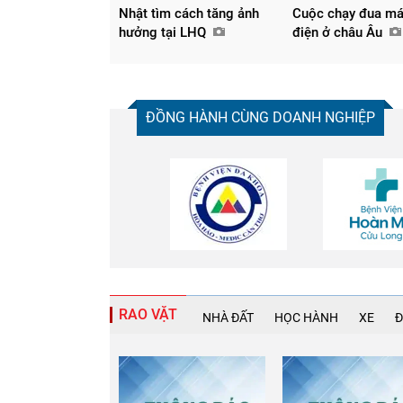
Nhật tìm cách tăng ảnh
Cuộc chạy đua má
hưởng tại LHQ
điện ở châu Âu
ĐỒNG HÀNH CÙNG DOANH NGHIỆP
RAO VẶT
NHÀ ĐẤT
HỌC HÀNH
XE
Đ