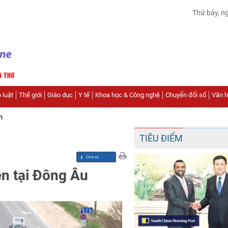
Thứ bảy, n
 luật
Thế giới
Giáo dục
Y tế
Khoa học & Công nghệ
Chuyển đổi số
Văn hó
n
TIÊU ĐIỂM
n tại Đông Âu