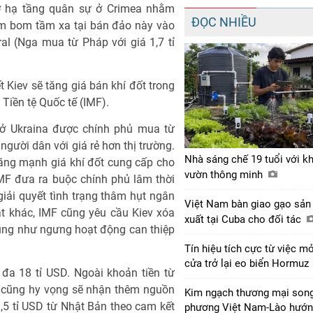
ở hạ tầng quân sự ở Crimea nhằm
ĐỌC NHIỀU
ém bom tầm xa tại bán đảo này vào
al (Nga mua từ Pháp với giá 1,7 tỉ
t Kiev sẽ tăng giá bán khí đốt trong
Tiền tệ Quốc tế (IMF).
 ở Ukraina được chính phủ mua từ
gười dân với giá rẻ hơn thị trường.
Nhà sáng chế 19 tuổi với k
ăng mạnh giá khí đốt cung cấp cho
vườn thông minh
IMF đưa ra buộc chính phủ lâm thời
ải quyết tình trạng thâm hụt ngân
Việt Nam bàn giao gạo sản
t khác, IMF cũng yêu cầu Kiev xóa
xuất tại Cuba cho đối tác
 cũng như ngưng hoạt động can thiệp
Tín hiệu tích cực từ việc m
cửa trở lại eo biển Hormuz
đa 18 tỉ USD. Ngoài khoản tiền từ
k cũng hy vọng sẽ nhận thêm nguồn
Kim ngạch thương mại son
 1,5 tỉ USD từ Nhật Bản theo cam kết
phương Việt Nam-Lào hướ