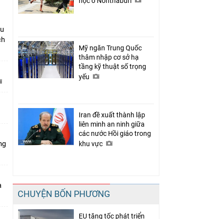
học ở Nonthaburi
âu
ch
Mỹ ngăn Trung Quốc
thâm nhập cơ sở hạ
tầng kỹ thuật số trọng
yếu
C
Iran đề xuất thành lập
liên minh an ninh giữa
các nước Hồi giáo trong
ng
khu vực
a
CHUYỆN BỐN PHƯƠNG
EU tăng tốc phát triển