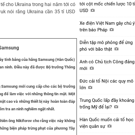
tới cột mốc chiến lược 10 t
 tế cho Ukraina trong hai năm tới có
USD
yuk nói rằng Ukraina cần 35 tỉ USD
Xe điện Việt Nam gây chú ý
trên báo Pháp
Diễn tập mô phỏng để ứng
 Samsung
phó với bão thật
áy tính bảng của hãng Samsung (Hàn Quốc)
Anh có Chủ tịch Công đảng
an ninh. Điều này đã được Bộ trưởng Thông
mới
Đức cải tổ Nội các quy mô
ng Samsung mới cung cấp cho các bộ trưởng
lớn
ng để làm việc với những thông tin mật. Một
Trung Quốc lấp đầy khoảng
 mật cao và những thiết bị này hoàn toàn đáp
trống Mỹ để lại?
ểm tra an ninh nghiêm ngặt nhất.
Hàn Quốc muốn cải tổ học
nhiên ông Nikiforov cho rằng việc này không
viện quân sự
 những biện pháp trừng phạt của phương Tây