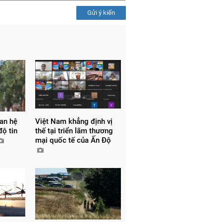
Gửi ý kiến
an hệ
Việt Nam khẳng định vị
độ tin
thế tại triển lãm thương
mại quốc tế của Ấn Độ