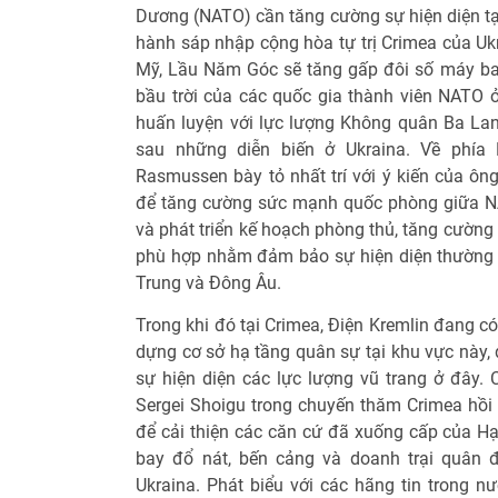
Dương (NATO) cần tăng cường sự hiện diện tạ
hành sáp nhập cộng hòa tự trị Crimea của Uk
Mỹ, Lầu Năm Góc sẽ tăng gấp đôi số máy ba
bầu trời của các quốc gia thành viên NATO 
huấn luyện với lực lượng Không quân Ba La
sau những diễn biến ở Ukraina. Về phía
Rasmussen bày tỏ nhất trí với ý kiến của ô
để tăng cường sức mạnh quốc phòng giữa N
và phát triển kế hoạch phòng thủ, tăng cường 
phù hợp nhằm đảm bảo sự hiện diện thường 
Trung và Đông Âu.
Trong khi đó tại Crimea, Điện Kremlin đang c
dựng cơ sở hạ tầng quân sự tại khu vực này,
sự hiện diện các lực lượng vũ trang ở đây.
Sergei Shoigu trong chuyến thăm Crimea hồi 
để cải thiện các căn cứ đã xuống cấp của H
bay đổ nát, bến cảng và doanh trại quân đ
Ukraina. Phát biểu với các hãng tin trong n