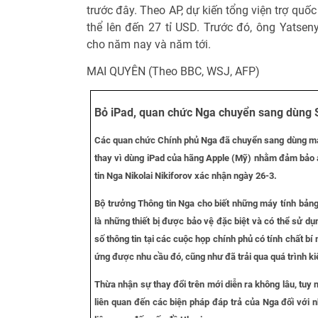
trước đây. Theo AP, dự kiến tổng viện trợ quốc
thể lên đến 27 tỉ USD. Trước đó, ông Yatsen
cho năm nay và năm tới.
MAI QUYÊN (Theo BBC, WSJ, AFP)
Bỏ iPad, quan chức Nga chuyển sang dùng
Các quan chức Chính phủ Nga đã chuyển sang dùng m
thay vì dùng iPad của hãng Apple (Mỹ) nhằm đảm bảo 
tin Nga Nikolai Nikiforov xác nhận ngày 26-3.
Bộ trưởng Thông tin Nga cho biết những máy tính bả
là những thiết bị được bảo vệ đặc biệt và có thể sử dụ
số thông tin tại các cuộc họp chính phủ có tính chất bí
ứng được nhu cầu đó, cũng như đã trải qua quá trình ki
Thừa nhận sự thay đổi trên mới diễn ra không lâu, tuy 
liên quan đến các biện pháp đáp trả của Nga đối với