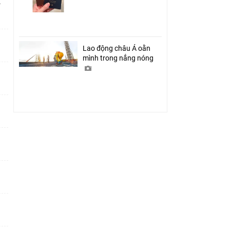
ỉ
Lao động châu Á oằn
mình trong nắng nóng