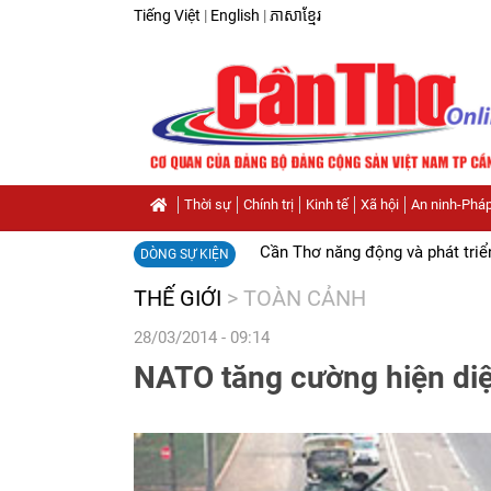
Tiếng Việt
|
English
|
ភាសាខ្មែរ
Thời sự
Chính trị
Kinh tế
Xã hội
An ninh-Pháp
Cần Thơ năng động và phát triể
DÒNG SỰ KIỆN
THẾ GIỚI
>
TOÀN CẢNH
28/03/2014 - 09:14
NATO tăng cường hiện diệ