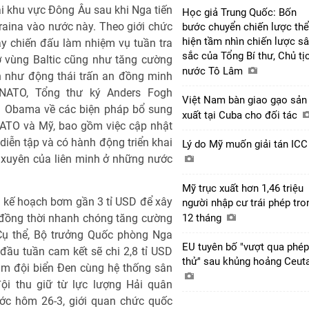
i khu vực Đông Âu sau khi Nga tiến
Học giả Trung Quốc: Bốn
raina vào nước này. Theo giới chức
bước chuyển chiến lược thể
hiện tầm nhìn chiến lược s
y chiến đấu làm nhiệm vụ tuần tra
sắc của Tổng Bí thư, Chủ tị
ở vùng Baltic cũng như tăng cường
nước Tô Lâm
n như động thái trấn an đồng minh
 NATO, Tổng thư ký Anders Fogh
Việt Nam bàn giao gạo sản
ng Obama về các biện pháp bổ sung
xuất tại Cuba cho đối tác
ATO và Mỹ, bao gồm việc cập nhật
diễn tập và có hành động triển khai
Lý do Mỹ muốn giải tán IC
xuyên của liên minh ở những nước
Mỹ trục xuất hơn 1,46 triệu
ó kế hoạch bơm gần 3 tỉ USD để xây
người nhập cư trái phép tro
 đồng thời nhanh chóng tăng cường
12 tháng
 Cụ thể, Bộ trưởng Quốc phòng Nga
EU tuyên bố "vượt qua phép
đầu tuần cam kết sẽ chi 2,8 tỉ USD
thử" sau khủng hoảng Ceut
ạm đội biển Đen cùng hệ thống sân
ội thu giữ từ lực lượng Hải quân
ước hôm 26-3, giới quan chức quốc