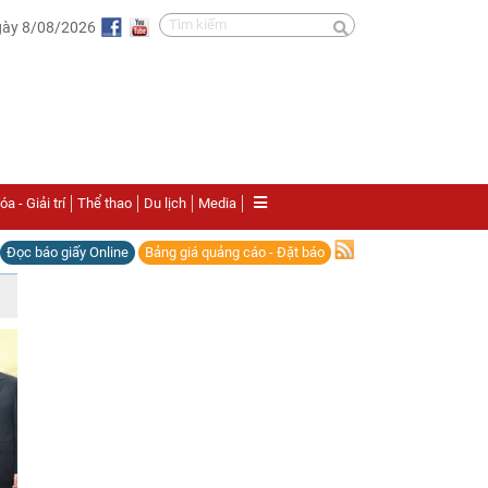
gày 8/08/2026
a - Giải trí
Thể thao
Du lịch
Media
Đọc báo giấy Online
Bảng giá quảng cáo - Đặt báo