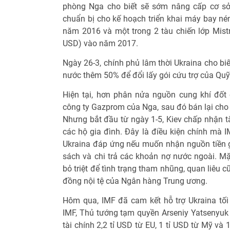
phòng Nga cho biết sẽ sớm nâng cấp cơ s
chuẩn bị cho kế hoạch triển khai máy bay n
năm 2016 và một trong 2 tàu chiến lớp Mistr
USD) vào năm 2017.
Ngày 26-3, chính phủ lâm thời Ukraina cho biế
nước thêm 50% để đổi lấy gói cứu trợ của Quỹ 
Hiện tại, hơn phân nửa nguồn cung khí đốt
công ty Gazprom của Nga, sau đó bán lại cho n
Nhưng bắt đầu từ ngày 1-5, Kiev chấp nhận t
các hộ gia đình. Đây là điều kiện chính mà 
Ukraina đáp ứng nếu muốn nhận nguồn tiền gi
sách và chi trả các khoản nợ nước ngoài. Mặ
bỏ triệt để tình trạng tham nhũng, quan liêu
đồng nội tệ của Ngân hàng Trung ương.
Hôm qua, IMF đã cam kết hỗ trợ Ukraina tối 
IMF, Thủ tướng tạm quyền Arseniy Yatsenyu
tài chính 2,2 tỉ USD từ EU, 1 tỉ USD từ Mỹ và