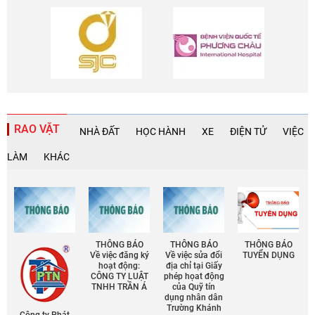
RAO VẶT
NHÀ ĐẤT
HỌC HÀNH
XE
ĐIỆN TỬ
VIỆC
LÀM
KHÁC
THÔNG BÁO
THÔNG BÁO
THÔNG BÁO
Về việc đăng ký
Về việc sửa đổi
TUYỂN DỤNG
hoạt động:
địa chỉ tại Giấy
CÔNG TY LUẬT
phép họat động
TNHH TRẦN Á
của Quỹ tín
dụng nhân dân
Trường Khánh