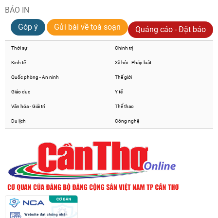
BÁO IN
Góp ý
Gửi bài về toà soạn
Quảng cáo - Đặt báo
Thời sự
Chính trị
Kinh tế
Xã hội - Pháp luật
Quốc phòng - An ninh
Thế giới
Giáo dục
Y tế
Văn hóa - Giải trí
Thể thao
Du lịch
Công nghệ