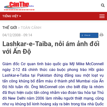
TIẾNG VIỆT
THẾ GIỚI
>
TOÀN CẢNH
04/12/2008 - 09:14
Lashkar-e-Taiba, nỗi ám ảnh đối
với Ấn Độ
Giám đốc Cơ quan tình báo quốc gia Mỹ Mike McConnell
ngày 2-12 đã chính thức cáo buộc phong trào Hồi giáo
Lashkar-e-Taiba tại Pakistan đứng đằng sau một loạt vụ
tấn công khủng bố đẫm máu ở thành phố Mumbai của Ấn
Độ hồi tuần rồi. Ông McConnell còn cho biết đây là nhóm
đã thực hiện cuộc tấn công nhằm vào đoàn tàu hỏa tại Thủ
đô New Delhi năm 2006 làm nhiều người thiệt mạng, cũng
như vụ khủng bố kinh hoàng xảy ra bên trong tòa nhà Quốc