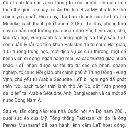
đấu tranh lâu dài vì sự thống trị của người Hồi giáo trên
toàn thế giới. Tên này coi Ấn Độ, Israel và Mỹ như là kẻ thù
chính yếu nhất. Hiện nay, đại bản doanh của LeT đặt ở
Muridke, cách thành phố Lahore 30 km. Tại đây, phong trào
này có hẳn một trường giáo huấn đạo Hồi, bệnh viện, chợ,
khu đại học, vùng canh tác nông nghiệp và thủy sản. LeT
còn quản lý rải rác trên khắp Pakistan 16 tổ chức Hồi giáo,
135 trường trung học, một dịch vụ xe cứu thương, một số
bệnh viện di động, ngân hàng máu và các trường giáo huấn
khác. LeT nhận được sự tài trợ từ các cá nhân, doanh
nghiệp, tổ chức Hồi giáo phi chính phủ ở Trung Đông - vùng
Vịnh, chủ yếu từ Arabie Séoudite. LeT bị nghi ngờ đã phát
triển “vòi bạch tuộc” trên lãnh thổ Ấn Độ, đặt “văn phòng
đại diện” tại Arabie Séoudite, Anh, Bangladesh và cả một số
nước Đông Nam Á.
Sau vụ tấn công vào tòa nhà Quốc hội Ấn Độ năm 2001,
dưới sức ép của Mỹ, Tổng thống Pakistan khi đó là ông
Pervez Musharraf đã ban hành lệnh cấm LeT hoạt động.