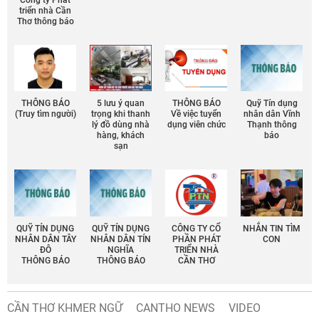
Công ty Phát
triển nhà Cần
Thơ thông báo
THÔNG BÁO
5 lưu ý quan
THÔNG BÁO
Quỹ Tín dụng
(Truy tìm người)
trọng khi thanh
Về việc tuyển
nhân dân Vĩnh
lý đồ dùng nhà
dụng viên chức
Thạnh thông
hàng, khách
báo
sạn
QUỸ TÍN DỤNG
QUỸ TÍN DỤNG
CÔNG TY CỔ
NHẮN TIN TÌM
NHÂN DÂN TÂY
NHÂN DÂN TÍN
PHẦN PHÁT
CON
ĐÔ
NGHĨA
TRIỂN NHÀ
THÔNG BÁO
THÔNG BÁO
CẦN THƠ
CẦN THƠ KHMER NGỮ
CANTHO NEWS
VIDEO