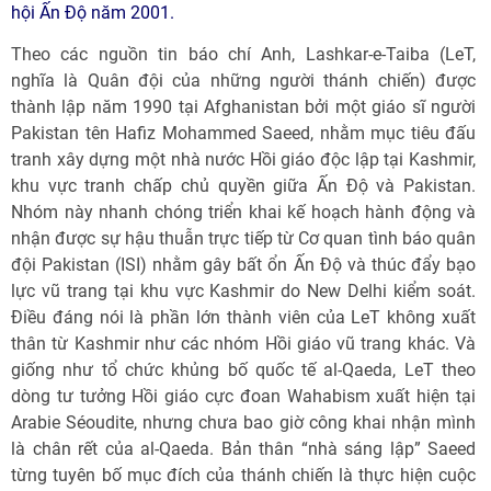
hội Ấn Độ năm 2001.
Theo các nguồn tin báo chí Anh, Lashkar-e-Taiba (LeT,
nghĩa là Quân đội của những người thánh chiến) được
thành lập năm 1990 tại Afghanistan bởi một giáo sĩ người
Pakistan tên Hafiz Mohammed Saeed, nhằm mục tiêu đấu
tranh xây dựng một nhà nước Hồi giáo độc lập tại Kashmir,
khu vực tranh chấp chủ quyền giữa Ấn Độ và Pakistan.
Nhóm này nhanh chóng triển khai kế hoạch hành động và
nhận được sự hậu thuẫn trực tiếp từ Cơ quan tình báo quân
đội Pakistan (ISI) nhằm gây bất ổn Ấn Độ và thúc đẩy bạo
lực vũ trang tại khu vực Kashmir do New Delhi kiểm soát.
Điều đáng nói là phần lớn thành viên của LeT không xuất
thân từ Kashmir như các nhóm Hồi giáo vũ trang khác. Và
giống như tổ chức khủng bố quốc tế al-Qaeda, LeT theo
dòng tư tưởng Hồi giáo cực đoan Wahabism xuất hiện tại
Arabie Séoudite, nhưng chưa bao giờ công khai nhận mình
là chân rết của al-Qaeda. Bản thân “nhà sáng lập” Saeed
từng tuyên bố mục đích của thánh chiến là thực hiện cuộc