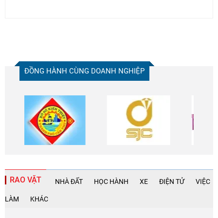
ĐỒNG HÀNH CÙNG DOANH NGHIỆP
RAO VẶT
NHÀ ĐẤT
HỌC HÀNH
XE
ĐIỆN TỬ
VIỆC
LÀM
KHÁC