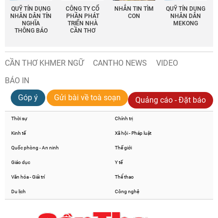
QUỸ TÍN DỤNG
CÔNG TY CỔ
NHẮN TIN TÌM
QUỸ TÍN DỤNG
NHÂN DÂN TÍN
PHẦN PHÁT
CON
NHÂN DÂN
NGHĨA
TRIỂN NHÀ
MEKONG
THÔNG BÁO
CẦN THƠ
CẦN THƠ KHMER NGỮ
CANTHO NEWS
VIDEO
BÁO IN
Góp ý
Gửi bài về toà soạn
Quảng cáo - Đặt báo
Thời sự
Chính trị
Kinh tế
Xã hội - Pháp luật
Quốc phòng - An ninh
Thế giới
Giáo dục
Y tế
Văn hóa - Giải trí
Thể thao
Du lịch
Công nghệ