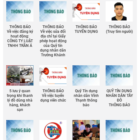
THÔNG BÁO
THÔNG BÁO
THÔNG BÁO
THÔNG BÁO
Về việc đăng ký
Về việc sửa đổi
TUYỂN DỤNG
(Truy tìm người)
hoạt động:
địa chỉ tại Giấy
CÔNG TY LUẬT
phép họat động
TNHH TRẦN Á
của Quỹ tín
dụng nhân dân
Trường Khánh
5 lưu ý quan
THÔNG BÁO
Quỹ Tín dụng
QUỸ TÍN DỤNG
trọng khi thanh
Về việc tuyển
nhân dân Vĩnh
NHÂN DÂN TÂY
lý đồ dùng nhà
dụng viên chức
Thạnh thông
ĐÔ
hàng, khách
báo
THÔNG BÁO
sạn