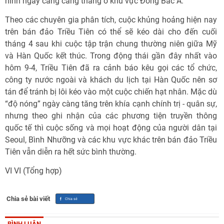
hình ngày càng căng thẳng ở khu vực Đông Bắc Á.
Theo các chuyên gia phân tích, cuộc khủng hoảng hiện nay
trên bán đảo Triều Tiên có thể sẽ kéo dài cho đến cuối
tháng 4 sau khi cuộc tập trận chung thường niên giữa Mỹ
và Hàn Quốc kết thúc. Trong động thái gần đây nhất vào
hôm 9-4, Triều Tiên đã ra cảnh báo kêu gọi các tổ chức,
công ty nước ngoài và khách du lịch tại Hàn Quốc nên sơ
tán để tránh bị lôi kéo vào một cuộc chiến hạt nhân. Mặc dù
“độ nóng” ngày càng tăng trên khía cạnh chính trị - quân sự,
nhưng theo ghi nhận của các phương tiện truyền thông
quốc tế thì cuộc sống và mọi hoạt động của người dân tại
Seoul, Bình Nhưỡng và các khu vực khác trên bán đảo Triều
Tiên vẫn diễn ra hết sức bình thường.
VI VI (Tổng hợp)
Chia sẻ bài viết
BÌNH LUẬN