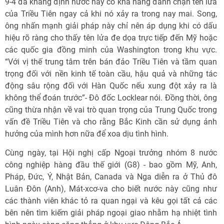
9-4 đã khẳng định nước này có khả năng đánh chặn tên lửa
của Triều Tiên ngay cả khi nó xảy ra trong nay mai. Song,
ông nhấn mạnh giải pháp này chỉ nên áp dụng khi có dấu
hiệu rõ ràng cho thấy tên lửa đe dọa trực tiếp đến Mỹ hoặc
các quốc gia đồng minh của Washington trong khu vực.
“Với vị thế trung tâm trên bán đảo Triều Tiên và tầm quan
trọng đối với nền kinh tế toàn cầu, hậu quả và những tác
động sâu rộng đối với Hàn Quốc nếu xung đột xảy ra là
không thể đoán trước”- Đô đốc Locklear nói. Đồng thời, ông
cũng thừa nhận về vai trò quan trọng của Trung Quốc trong
vấn đề Triều Tiên và cho rằng Bắc Kinh cần sử dụng ảnh
hưởng của mình hơn nữa để xoa dịu tình hình.
Cùng ngày, tại Hội nghị cấp Ngoại trưởng nhóm 8 nước
công nghiệp hàng đầu thế giới (G8) - bao gồm Mỹ, Anh,
Pháp, Đức, Ý, Nhật Bản, Canada và Nga diễn ra ở Thủ đô
Luân Đôn (Anh), Mát-xcơ-va cho biết nước này cũng như
các thành viên khác tỏ ra quan ngại và kêu gọi tất cả các
bên nên tìm kiếm giải pháp ngoại giao nhằm hạ nhiệt tình