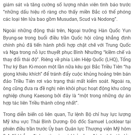
giám sát và tăng cường số lượng nhân viên tình báo trước
“những dấu hiệu rõ ràng cho thấy miền Bắc có thể phóng
các loại tên lửa bao gồm Musudan, Scud và Nodong”.
Ngoài những động thái trên, Ngoại trưởng Hàn Quốc Yun
Byung-se trong buổi điều trần Quốc hội cũng khẳng định
chính phủ đã tiến hành phối hợp chặt chẽ với Trung Quốc
và Nga trong nỗ lực thuyết phục Bình Nhưỡng “kiềm chế và
thay đổi thái độ”. Riêng về phía Liên Hiệp Quốc (LHQ), Tổng
Thư ký Ban Ki-moon một lần nữa kêu gọi Bắc Triều Tiên “hạ
giọng khiêu khích” để tránh đẩy cuộc khủng hoảng trên bán
đảo Triều Tiên rơi vào trạng thái mất kiểm soát. Ngoài ra,
ông cũng đưa ra đề nghị nên khôi phục hoạt động khu công
nghiệp chung Kaesong bởi đây là “một trong những dự án
hợp tác liên Triều thành công nhất”.
Trong diễn biến có liên quan, Tư lệnh Bộ chỉ huy lực lượng
Mỹ khu vực Thái Bình Dương- Đô đốc Samuel Locklear tại
phiên điều trần trước Ủy ban Quân lực Thượng viện Mỹ hôm