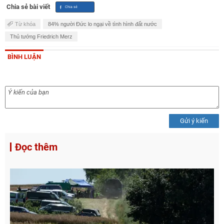
Chia sẻ bài viết
Từ khóa
84% người Đức lo ngại về tình hình đất nước
Thủ tướng Friedrich Merz
BÌNH LUẬN
Gửi ý kiến
Đọc thêm