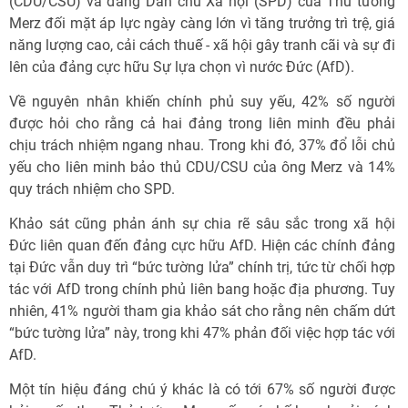
(CDU/CSU) và đảng Dân chủ Xã hội (SPD) của Thủ tướng
Merz đối mặt áp lực ngày càng lớn vì tăng trưởng trì trệ, giá
năng lượng cao, cải cách thuế - xã hội gây tranh cãi và sự đi
lên của đảng cực hữu Sự lựa chọn vì nước Đức (AfD).
Về nguyên nhân khiến chính phủ suy yếu, 42% số người
được hỏi cho rằng cả hai đảng trong liên minh đều phải
chịu trách nhiệm ngang nhau. Trong khi đó, 37% đổ lỗi chủ
yếu cho liên minh bảo thủ CDU/CSU của ông Merz và 14%
quy trách nhiệm cho SPD.
Khảo sát cũng phản ánh sự chia rẽ sâu sắc trong xã hội
Đức liên quan đến đảng cực hữu AfD. Hiện các chính đảng
tại Đức vẫn duy trì “bức tường lửa” chính trị, tức từ chối hợp
tác với AfD trong chính phủ liên bang hoặc địa phương. Tuy
nhiên, 41% người tham gia khảo sát cho rằng nên chấm dứt
“bức tường lửa” này, trong khi 47% phản đối việc hợp tác với
AfD.
Một tín hiệu đáng chú ý khác là có tới 67% số người được