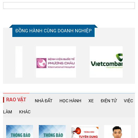
ĐỒNG HÀNH CÙNG DOANH NGHIỆP
RAO VẶT
NHÀ ĐẤT
HỌC HÀNH
XE
ĐIỆN TỬ
VIỆC
LÀM
KHÁC