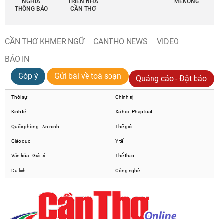
NGHĨA
TRIỂN NHÀ
MEKONG
THÔNG BÁO
CẦN THƠ
CẦN THƠ KHMER NGỮ
CANTHO NEWS
VIDEO
BÁO IN
Góp ý
Gửi bài về toà soạn
Quảng cáo - Đặt báo
Thời sự
Chính trị
Kinh tế
Xã hội - Pháp luật
Quốc phòng - An ninh
Thế giới
Giáo dục
Y tế
Văn hóa - Giải trí
Thể thao
Du lịch
Công nghệ