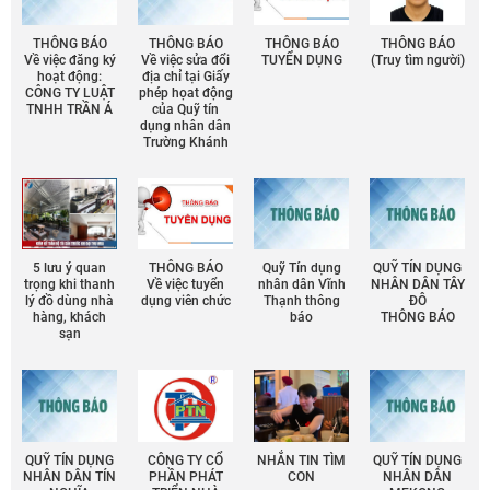
THÔNG BÁO
THÔNG BÁO
THÔNG BÁO
THÔNG BÁO
Về việc đăng ký
Về việc sửa đổi
TUYỂN DỤNG
(Truy tìm người)
hoạt động:
địa chỉ tại Giấy
CÔNG TY LUẬT
phép họat động
TNHH TRẦN Á
của Quỹ tín
dụng nhân dân
Trường Khánh
5 lưu ý quan
THÔNG BÁO
Quỹ Tín dụng
QUỸ TÍN DỤNG
trọng khi thanh
Về việc tuyển
nhân dân Vĩnh
NHÂN DÂN TÂY
lý đồ dùng nhà
dụng viên chức
Thạnh thông
ĐÔ
hàng, khách
báo
THÔNG BÁO
sạn
QUỸ TÍN DỤNG
CÔNG TY CỔ
NHẮN TIN TÌM
QUỸ TÍN DỤNG
NHÂN DÂN TÍN
PHẦN PHÁT
CON
NHÂN DÂN