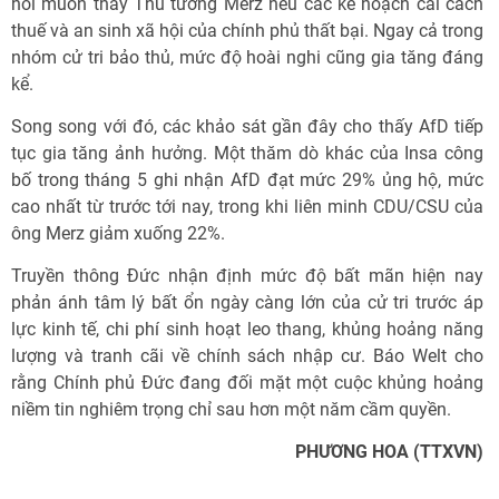
hỏi muốn thay Thủ tướng Merz nếu các kế hoạch cải cách
thuế và an sinh xã hội của chính phủ thất bại. Ngay cả trong
nhóm cử tri bảo thủ, mức độ hoài nghi cũng gia tăng đáng
kể.
Song song với đó, các khảo sát gần đây cho thấy AfD tiếp
tục gia tăng ảnh hưởng. Một thăm dò khác của Insa công
bố trong tháng 5 ghi nhận AfD đạt mức 29% ủng hộ, mức
cao nhất từ trước tới nay, trong khi liên minh CDU/CSU của
ông Merz giảm xuống 22%.
Truyền thông Đức nhận định mức độ bất mãn hiện nay
phản ánh tâm lý bất ổn ngày càng lớn của cử tri trước áp
lực kinh tế, chi phí sinh hoạt leo thang, khủng hoảng năng
lượng và tranh cãi về chính sách nhập cư. Báo Welt cho
rằng Chính phủ Đức đang đối mặt một cuộc khủng hoảng
niềm tin nghiêm trọng chỉ sau hơn một năm cầm quyền.
PHƯƠNG HOA (TTXVN)