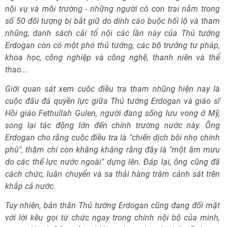
nội vụ và môi trường - những người có con trai nằm trong
số 50 đối tượng bị bắt giữ do dính cáo buộc hối lộ và tham
nhũng, danh sách cải tổ nội các lần này của Thủ tướng
Erdogan còn có một phó thủ tướng, các bộ trưởng tư pháp,
khoa học, công nghiệp và công nghệ, thanh niên và thể
thao...
Giới quan sát xem cuộc điều tra tham nhũng hiện nay là
cuộc đấu đá quyền lực giữa Thủ tướng Erdogan và giáo sĩ
Hồi giáo Fethullah Gulen, người đang sống lưu vong ở Mỹ,
song lại tác động lớn đến chính trường nước này. Ông
Erdogan cho rằng cuộc điều tra là "chiến dịch bôi nhọ chính
phủ", thậm chí còn khăng khăng rằng đây là "một âm mưu
do các thế lực nước ngoài" dựng lên. Đáp lại, ông cũng đã
cách chức, luân chuyển và sa thải hàng trăm cảnh sát trên
khắp cả nước.
Tuy nhiên, bản thân Thủ tướng Erdogan cũng đang đối mặt
với lời kêu gọi từ chức ngay trong chính nội bộ của mình,