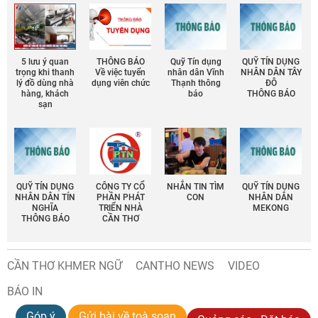
5 lưu ý quan
THÔNG BÁO
Quỹ Tín dụng
QUỸ TÍN DỤNG
trọng khi thanh
Về việc tuyển
nhân dân Vĩnh
NHÂN DÂN TÂY
lý đồ dùng nhà
dụng viên chức
Thạnh thông
ĐÔ
hàng, khách
báo
THÔNG BÁO
sạn
QUỸ TÍN DỤNG
CÔNG TY CỔ
NHẮN TIN TÌM
QUỸ TÍN DỤNG
NHÂN DÂN TÍN
PHẦN PHÁT
CON
NHÂN DÂN
NGHĨA
TRIỂN NHÀ
MEKONG
THÔNG BÁO
CẦN THƠ
CẦN THƠ KHMER NGỮ
CANTHO NEWS
VIDEO
BÁO IN
Góp ý
Gửi bài về toà soạn