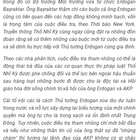
trong đó có Bộ trưởng Môi trường vừa từ chức Erdogan
Bayraktar. Ông Bayraktar thậm chí cáo buộc cả ông Erdogan
cũng có liên quan đến các hợp đồng không minh bạch, vốn
là trọng tâm của cuộc điều tra, theo Thời báo New York.
Truyền thông Thổ Nhĩ Kỳ cùng ngày cũng đặt ra những đồn
đoán rằng sẽ có thêm những cáo buộc mới từ cuộc điều tra
và sẽ dính líu trực tiếp với Thủ tướng Erdogan cùng gia đình.
Theo các nhà phân tích, cuộc điều tra tham nhũng có thể là
động thái trả đũa của các cơ quan thực thi pháp luật Thổ
Nhĩ Kỳ được phe chống đối và thế lực bên ngoài hậu thuẫn
sau hàng loạt những bước đi được cho là độc tài và Hồi
giáo hóa đời sống chính trị-xã hội của ông Erdogan và AKP.
Cải tổ nội các là cách Thủ tướng Erdogan xoa dịu dư luận
trong nước và nỗ lực xây dựng lại biểu tượng của một chính
quyền mà ông tự cho là trong sạch và ổn định nhất Trung
Đông. Tuy nhiên, cuộc điều tra tham nhũng chỉ mới bắt đầu
và nếu như những thân tín cũ của ông thật sự đã "nhúng
chàm" thì tương lai lãnh đạo của AKP không có gì chắc