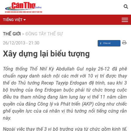
TIẾNG VIỆT
THẾ GIỚI
>
ĐÔNG TÂY THẾ SỰ
26/12/2013 - 21:30
Xây dựng lại biểu tượng
Tổng thống Thổ Nhĩ Kỳ Abdullah Gul ngày 26-12 đã phê
chuẩn ngay danh sách nội các mới với 10 vị trí được thay
thế do Thủ tướng Recep Tayyip Erdogan đệ trình, sau khi 3
bộ trưởng của ông Erdogan buộc phải từ chức trong cuộc
điều tra tham nhũng đang làm lung lay vị thế 11 năm cầm
quyền của đảng Công lý và Phát triển (AKP) cũng như chiếc
ghế quyền lực của cá nhân vị thủ tướng nổi tiếng cứng rắn
này.
Ngoài việc thay thế 3 vị bộ trưởng vừa từ chức gồm kinh tế,