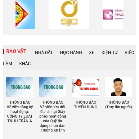
RAO VẶT
NHÀ ĐẤT
HỌC HÀNH
XE
ĐIỆN TỬ
VIỆC
LÀM
KHÁC
THÔNG BÁO
THÔNG BÁO
THÔNG BÁO
THÔNG BÁO
Về việc đăng ký
Về việc sửa đổi
TUYỂN DỤNG
(Truy tìm người)
hoạt động:
địa chỉ tại Giấy
CÔNG TY LUẬT
phép họat động
TNHH TRẦN Á
của Quỹ tín
dụng nhân dân
Trường Khánh