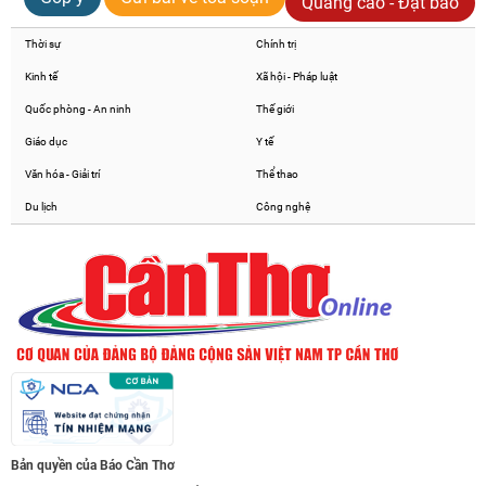
Quảng cáo - Đặt báo
Thời sự
Chính trị
Kinh tế
Xã hội - Pháp luật
Quốc phòng - An ninh
Thế giới
Giáo dục
Y tế
Văn hóa - Giải trí
Thể thao
Du lịch
Công nghệ
Bản quyền của Báo Cần Thơ