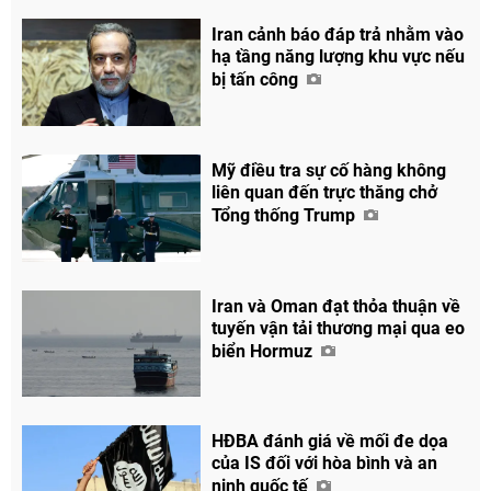
Iran cảnh báo đáp trả nhằm vào
hạ tầng năng lượng khu vực nếu
bị tấn công
Mỹ điều tra sự cố hàng không
liên quan đến trực thăng chở
Tổng thống Trump
Iran và Oman đạt thỏa thuận về
Chia sẻ
tuyến vận tải thương mại qua eo
biển Hormuz
Facebook
HĐBA đánh giá về mối đe dọa
của IS đối với hòa bình và an
ninh quốc tế