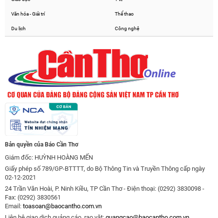
Văn hóa - Giải trí
Thể thao
Du lịch
Công nghệ
Bản quyền của Báo Cần Thơ
Giám đốc: HUỲNH HOÀNG MẾN
Giấy phép số 789/GP-BTTTT, do Bộ Thông Tin và Truyền Thông cấp ngày
02-12-2021
24 Trần Văn Hoài, P. Ninh Kiều, TP Cần Thơ - Điện thoại: (0292) 3830098 -
Fax: (0292) 3830561
Email:
toasoan@baocantho.com.vn
Liên hệ giao dịch quảng cáo, rao vặt:
quangcao@baocantho.com.vn