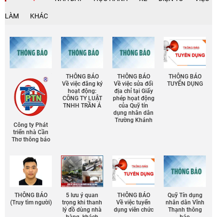
LÀM
KHÁC
THÔNG BÁO
THÔNG BÁO
THÔNG BÁO
Về việc đăng ký
Về việc sửa đổi
TUYỂN DỤNG
hoạt động:
địa chỉ tại Giấy
CÔNG TY LUẬT
phép họat động
TNHH TRẦN Á
của Quỹ tín
dụng nhân dân
Trường Khánh
Công ty Phát
triển nhà Cần
Thơ thông báo
THÔNG BÁO
5 lưu ý quan
THÔNG BÁO
Quỹ Tín dụng
(Truy tìm người)
trọng khi thanh
Về việc tuyển
nhân dân Vĩnh
lý đồ dùng nhà
dụng viên chức
Thạnh thông