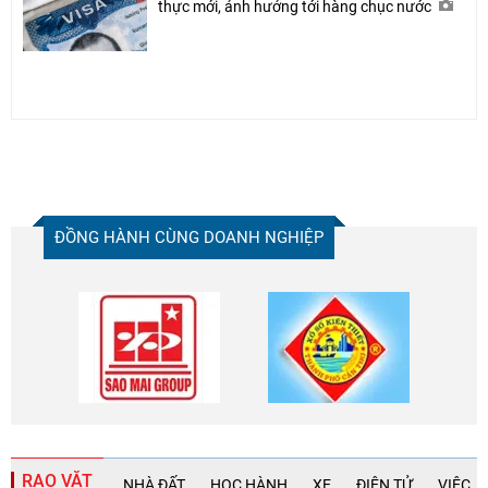
thực mới, ảnh hưởng tới hàng chục nước
ĐỒNG HÀNH CÙNG DOANH NGHIỆP
RAO VẶT
NHÀ ĐẤT
HỌC HÀNH
XE
ĐIỆN TỬ
VIỆC