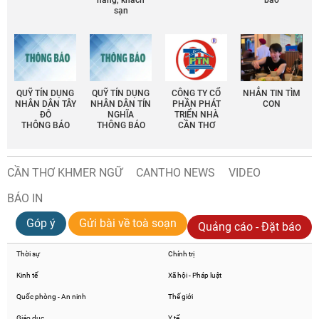
hàng, khách
báo
sạn
QUỸ TÍN DỤNG
QUỸ TÍN DỤNG
CÔNG TY CỔ
NHẮN TIN TÌM
NHÂN DÂN TÂY
NHÂN DÂN TÍN
PHẦN PHÁT
CON
ĐÔ
NGHĨA
TRIỂN NHÀ
THÔNG BÁO
THÔNG BÁO
CẦN THƠ
CẦN THƠ KHMER NGỮ
CANTHO NEWS
VIDEO
BÁO IN
Góp ý
Gửi bài về toà soạn
Quảng cáo - Đặt báo
Thời sự
Chính trị
Kinh tế
Xã hội - Pháp luật
Quốc phòng - An ninh
Thế giới
Giáo dục
Y tế