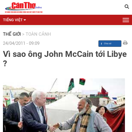
TIẾNG VIỆT
THẾ GIỚI
>
TOÀN CẢNH
24/04/2011 - 09:09
Vì sao ông John McCain tới Libye
?