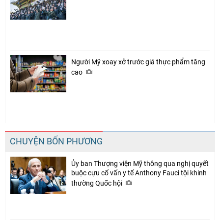
Người Mỹ xoay xở trước giá thực phẩm tăng
cao
CHUYỆN BỐN PHƯƠNG
Ủy ban Thượng viện Mỹ thông qua nghị quyết
buộc cựu cố vấn y tế Anthony Fauci tội khinh
thường Quốc hội