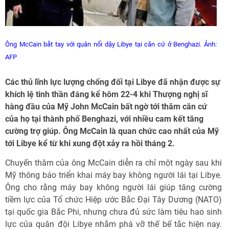
Ông McCain bắt tay với quân nổi dậy Libye tại căn cứ ở Benghazi. Ảnh:
AFP
Các thủ lĩnh lực lượng chống đối tại Libye đã nhận được sự
khích lệ tinh thần đáng kể hôm 22-4 khi Thượng nghị sĩ
hàng đầu của Mỹ John McCain bất ngờ tới thăm căn cứ
của họ tại thành phố Benghazi, với nhiều cam kết tăng
cường trợ giúp. Ông McCain là quan chức cao nhất của Mỹ
tới Libye kể từ khi xung đột xảy ra hồi tháng 2.
Chuyến thăm của ông McCain diễn ra chỉ một ngày sau khi
Mỹ thông báo triển khai máy bay không người lái tại Libye.
Ông cho rằng máy bay không người lái giúp tăng cường
tiềm lực của Tổ chức Hiệp ước Bắc Đại Tây Dương (NATO)
tại quốc gia Bắc Phi, nhưng chưa đủ sức làm tiêu hao sinh
lực của quân đội Libye nhằm phá vỡ thế bế tắc hiện nay.