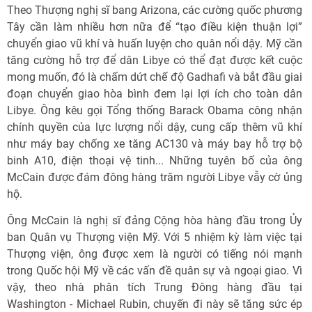
Theo Thượng nghị sĩ bang Arizona, các cường quốc phương
Tây cần làm nhiều hơn nữa để “tạo điều kiện thuận lợi”
chuyển giao vũ khí và huấn luyện cho quân nổi dậy. Mỹ cần
tăng cường hỗ trợ để dân Libye có thể đạt được kết cuộc
mong muốn, đó là chấm dứt chế độ Gadhafi và bắt đầu giai
đoạn chuyển giao hòa bình đem lại lợi ích cho toàn dân
Libye. Ông kêu gọi Tổng thống Barack Obama công nhận
chính quyền của lực lượng nổi dậy, cung cấp thêm vũ khí
như máy bay chống xe tăng AC130 và máy bay hỗ trợ bộ
binh A10, điện thoại vệ tinh... Những tuyên bố của ông
McCain được đám đông hàng trăm người Libye vẫy cờ ủng
hộ.
Ông McCain là nghị sĩ đảng Cộng hòa hàng đầu trong Ủy
ban Quân vụ Thượng viện Mỹ. Với 5 nhiệm kỳ làm việc tại
Thượng viện, ông được xem là người có tiếng nói mạnh
trong Quốc hội Mỹ về các vấn đề quân sự và ngoại giao. Vì
vậy, theo nhà phân tích Trung Đông hàng đầu tại
Washington - Michael Rubin, chuyến đi này sẽ tăng sức ép