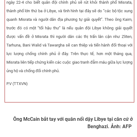
ngày 22-4 cho biết quân đội chính phủ sẽ rút khỏi thành phố Misrata,
thành phố lớn thứ ba ở Libye, và tình hình tại đây sẽ do “các bộ tộc xung
quanh Misrata và người dân địa phương tự giải quyết”. Theo ông Kaim,
trước đó có một “tối hậu thư” là nếu quân đội Libye không giải quyết
được vấn đề ở Misrata thì người dân các thị trấn lân cận như Zliten,
Tarhuna, Bani Walid và Tawargha sẽ can thiệp và tiến hành đối thoại với
lực lượng chống chính phủ ở đây. Trên thực tế, hơn một tháng qua,
Misrata liên tiếp chứng kiến các cuộc giao tranh đẫm máu giữa lực lượng
ủng hộ và chống đối chính phủ.
P.V (TTXVN)
Ông McCain bắt tay với quân nổi dậy Libye tại căn cứ ở
Benghazi. Ảnh: AFP