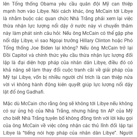
lên Tổng thống Obama yêu cầu quân đội Mỹ can thiệp
mạnh hơn vào Libye. Nói cách khác, ông McCain tới Libye
là nhằm buộc các quan chức Nhà Trắng phải xem lại việc
thừa nhận lực lượng nổi dậy ở nước này vì chuyến thăm
này làm phát sinh câu hỏi: Nếu ông McCain có thể gặp phe
nổi dậy Libye, vì sao Ngoại trưởng Hillary Clinton hoặc Phó
Tổng thống Joe Biden lại không? Nếu ông McCain trở lại
Đồi Capitol và chính thức yêu cầu thừa nhận lực lượng đối
lập là đại diện hợp pháp của nhân dân Libye, điều đó có
khả năng sẽ làm thay đổi cuộc tranh cãi về giải pháp của
Mỹ tại Libye, vốn bị nhiều người chỉ trích là can thiệp nửa
vời vì không hành động kiên quyết giúp lực lượng nổi dậy
lật đổ ông Gadhafi.
Mặc dù McCain cho rằng ông sẽ không tới Libye nếu không
có sự ủng hộ của Nhà Trắng, nhưng hãng tin AP của Mỹ
cho biết Nhà Trắng tuyên bố không đồng tình với lời kêu gọi
của ông McCain về việc công nhận các thủ lĩnh đối lập tại
Libye là “tiếng nói hợp pháp của nhân dân Libye”. Người