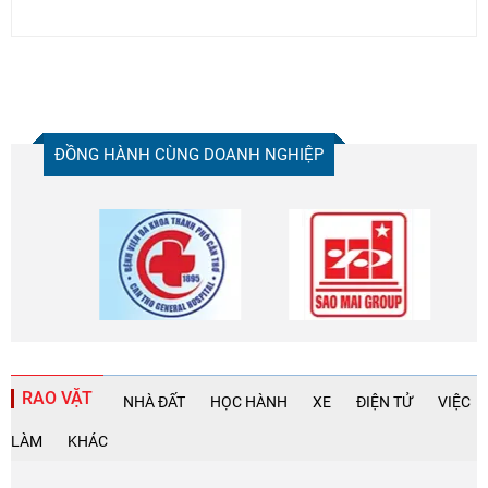
ĐỒNG HÀNH CÙNG DOANH NGHIỆP
RAO VẶT
NHÀ ĐẤT
HỌC HÀNH
XE
ĐIỆN TỬ
VIỆC
LÀM
KHÁC