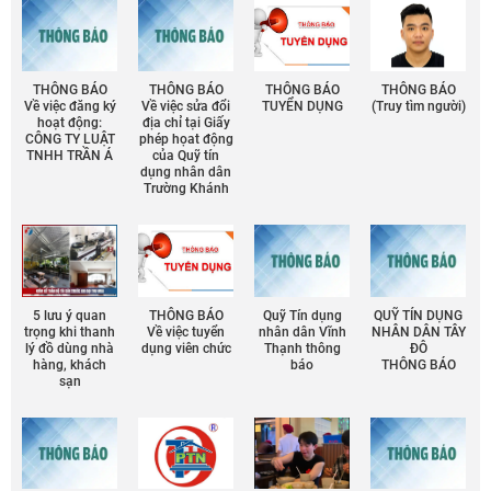
THÔNG BÁO
THÔNG BÁO
THÔNG BÁO
THÔNG BÁO
Về việc đăng ký
Về việc sửa đổi
TUYỂN DỤNG
(Truy tìm người)
hoạt động:
địa chỉ tại Giấy
CÔNG TY LUẬT
phép họat động
TNHH TRẦN Á
của Quỹ tín
dụng nhân dân
Trường Khánh
5 lưu ý quan
THÔNG BÁO
Quỹ Tín dụng
QUỸ TÍN DỤNG
trọng khi thanh
Về việc tuyển
nhân dân Vĩnh
NHÂN DÂN TÂY
lý đồ dùng nhà
dụng viên chức
Thạnh thông
ĐÔ
hàng, khách
báo
THÔNG BÁO
sạn