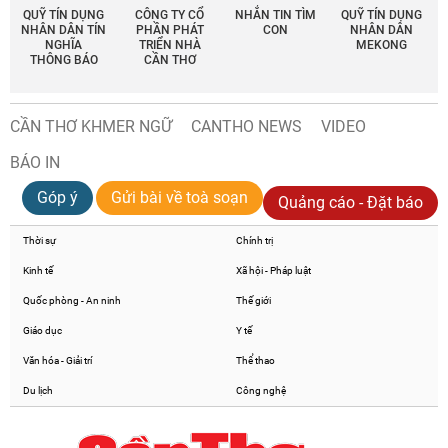
QUỸ TÍN DỤNG
CÔNG TY CỔ
NHẮN TIN TÌM
QUỸ TÍN DỤNG
NHÂN DÂN TÍN
PHẦN PHÁT
CON
NHÂN DÂN
NGHĨA
TRIỂN NHÀ
MEKONG
THÔNG BÁO
CẦN THƠ
CẦN THƠ KHMER NGỮ
CANTHO NEWS
VIDEO
BÁO IN
Góp ý
Gửi bài về toà soạn
Quảng cáo - Đặt báo
Thời sự
Chính trị
Kinh tế
Xã hội - Pháp luật
Quốc phòng - An ninh
Thế giới
Giáo dục
Y tế
Văn hóa - Giải trí
Thể thao
Du lịch
Công nghệ