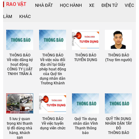
RAO VẶT
NHÀ ĐẤT
HỌC HÀNH
XE
ĐIỆN TỬ
VIỆC
LÀM
KHÁC
THÔNG BÁO
THÔNG BÁO
THÔNG BÁO
THÔNG BÁO
Về việc đăng ký
Về việc sửa đổi
TUYỂN DỤNG
(Truy tìm người)
hoạt động:
địa chỉ tại Giấy
CÔNG TY LUẬT
phép họat động
TNHH TRẦN Á
của Quỹ tín
dụng nhân dân
Trường Khánh
5 lưu ý quan
THÔNG BÁO
Quỹ Tín dụng
QUỸ TÍN DỤNG
trọng khi thanh
Về việc tuyển
nhân dân Vĩnh
NHÂN DÂN TÂY
lý đồ dùng nhà
dụng viên chức
Thạnh thông
ĐÔ
hàng, khách
báo
THÔNG BÁO
sạn