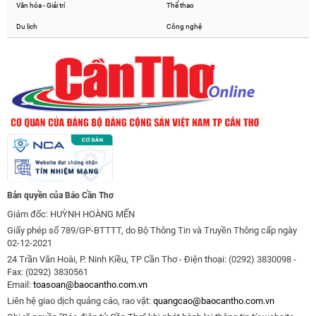
Văn hóa - Giải trí
Thể thao
Du lịch
Công nghệ
Bản quyền của Báo Cần Thơ
Giám đốc: HUỲNH HOÀNG MẾN
Giấy phép số 789/GP-BTTTT, do Bộ Thông Tin và Truyền Thông cấp ngày
02-12-2021
24 Trần Văn Hoài, P. Ninh Kiều, TP Cần Thơ - Điện thoại: (0292) 3830098 -
Fax: (0292) 3830561
Email:
toasoan@baocantho.com.vn
Liên hệ giao dịch quảng cáo, rao vặt:
quangcao@baocantho.com.vn