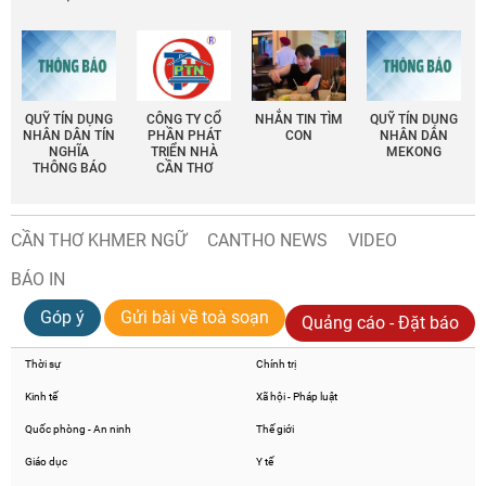
QUỸ TÍN DỤNG
CÔNG TY CỔ
NHẮN TIN TÌM
QUỸ TÍN DỤNG
NHÂN DÂN TÍN
PHẦN PHÁT
CON
NHÂN DÂN
NGHĨA
TRIỂN NHÀ
MEKONG
THÔNG BÁO
CẦN THƠ
CẦN THƠ KHMER NGỮ
CANTHO NEWS
VIDEO
BÁO IN
Góp ý
Gửi bài về toà soạn
Quảng cáo - Đặt báo
Thời sự
Chính trị
Kinh tế
Xã hội - Pháp luật
Quốc phòng - An ninh
Thế giới
Giáo dục
Y tế