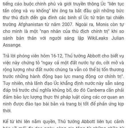
tiếng cáo buộc chính phủ và giới truyền thông Úc "liên tục
tấn công và vu khống" khi ông ta bắt đầu gửi những bức
thư thù địch đến gia đình các binh sĩ Úc tử trận tại chiến
trường Afghanistan từ năm 2007. Ngoài ra, Monis còn tự
cho mình là một "nạn nhân của thù địch chính trị" khi so
sánh bản thân với người sáng lập WikiLeaks Julian
Assange.
Trả lời phóng viên hôm 16-12, Thủ tướng Abbott cho biết vụ
việc này chứng tỏ "ngay cả một đất nước tự do, cởi mở và
rộng lượng như đất nước chúng ta vẫn có thể bị tổn thương
trước những hành động bạo lực mang động cơ chính trị".
Tuy nhiên, nhà lãnh đạo Úc khẳng định nước này sẵn sàng
đáp trả trước chủ nghĩa khủng bố, do đó Canberra cần phải
đảm bảo lực lượng thực thi pháp luật cùng các cơ quan an
ninh được đào tạo bài bản và trang bị tốt để phản ứng kịp
thời.
Kể từ khi lên nắm quyền, Thủ tướng Abbott liên tục cảnh