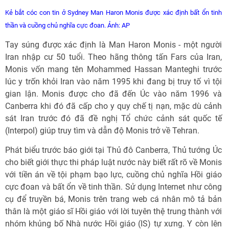
Kẻ bắt cóc con tin ở Sydney Man Haron Monis được xác định bất ổn tinh
thần và cuồng chủ nghĩa cực đoan. Ảnh: AP
Tay súng được xác định là Man Haron Monis - một người
Iran nhập cư 50 tuổi. Theo hãng thông tấn Fars của Iran,
Monis vốn mang tên Mohammed Hassan Manteghi trước
lúc y trốn khỏi Iran vào năm 1995 khi đang bị truy tố vì tội
gian lận. Monis được cho đã đến Úc vào năm 1996 và
Canberra khi đó đã cấp cho y quy chế tị nạn, mặc dù cảnh
sát Iran trước đó đã đề nghị Tổ chức cảnh sát quốc tế
(Interpol) giúp truy tìm và dẫn độ Monis trở về Tehran.
Phát biểu trước báo giới tại Thủ đô Canberra, Thủ tướng Úc
cho biết giới thực thi pháp luật nước này biết rất rõ về Monis
với tiền án về tội phạm bạo lực, cuồng chủ nghĩa Hồi giáo
cực đoan và bất ổn về tinh thần. Sử dụng Internet như công
cụ để truyền bá, Monis trên trang web cá nhân mô tả bản
thân là một giáo sĩ Hồi giáo với lời tuyên thệ trung thành với
nhóm khủng bố Nhà nước Hồi giáo (IS) tự xưng. Y còn lên