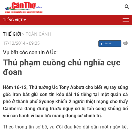
TIẾNG VIỆT
THẾ GIỚI
>
TOÀN CẢNH
17/12/2014 - 09:25
Vụ bắt cóc con tin ở Úc:
Thủ phạm cuồng chủ nghĩa cực
đoan
Hôm 16-12, Thủ tướng Úc Tony Abbott cho biết vụ tay súng
gốc Iran bắt giữ con tin kéo dài 16 tiếng tại một quán cà
phê ở thành phố Sydney khiến 2 người thiệt mạng cho thấy
Canberra đang đứng trước nguy cơ bị tấn công khủng bố
với các hành vi bạo lực mang động cơ chính trị.
Theo thông tin sơ bộ, vụ đối đầu kéo dài gần một ngày kết