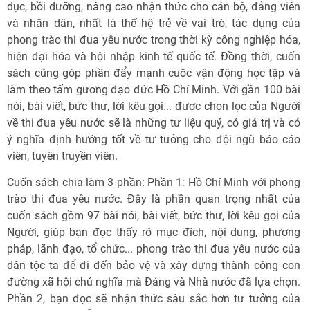
dục, bồi dưỡng, nâng cao nhận thức cho cán bộ, đảng viên
và nhân dân, nhất là thế hệ trẻ về vai trò, tác dụng của
phong trào thi đua yêu nước trong thời kỳ công nghiệp hóa,
hiện đại hóa và hội nhập kinh tế quốc tế. Đồng thời, cuốn
sách cũng góp phần đẩy mạnh cuộc vận động học tập và
làm theo tấm gương đạo đức Hồ Chí Minh. Với gần 100 bài
nói, bài viết, bức thư, lời kêu gọi... được chọn lọc của Người
về thi đua yêu nước sẽ là những tư liệu quý, có giá trị và có
ý nghĩa định hướng tốt về tư tưởng cho đội ngũ báo cáo
viên, tuyên truyền viên.
Cuốn sách chia làm 3 phần: Phần 1: Hồ Chí Minh với phong
trào thi đua yêu nước. Đây là phần quan trọng nhất của
cuốn sách gồm 97 bài nói, bài viết, bức thư, lời kêu gọi của
Người, giúp bạn đọc thấy rõ mục đích, nội dung, phương
pháp, lãnh đạo, tổ chức... phong trào thi đua yêu nước của
dân tộc ta để đi đến bảo vệ và xây dựng thành công con
đường xã hội chủ nghĩa mà Đảng và Nhà nước đã lựa chọn.
Phần 2, bạn đọc sẽ nhận thức sâu sắc hơn tư tưởng của