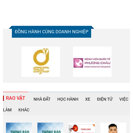
ĐỒNG HÀNH CÙNG DOANH NGHIỆP
RAO VẶT
NHÀ ĐẤT
HỌC HÀNH
XE
ĐIỆN TỬ
VIỆC
LÀM
KHÁC