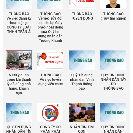
THÔNG BÁO
THÔNG BÁO
THÔNG BÁO
THÔNG BÁO
Về việc đăng ký
Về việc sửa đổi
TUYỂN DỤNG
(Truy tìm người)
hoạt động:
địa chỉ tại Giấy
CÔNG TY LUẬT
phép họat động
TNHH TRẦN Á
của Quỹ tín
dụng nhân dân
Trường Khánh
5 lưu ý quan
THÔNG BÁO
Quỹ Tín dụng
QUỸ TÍN DỤNG
trọng khi thanh
Về việc tuyển
nhân dân Vĩnh
NHÂN DÂN TÂY
lý đồ dùng nhà
dụng viên chức
Thạnh thông
ĐÔ
hàng, khách
báo
THÔNG BÁO
sạn
QUỸ TÍN DỤNG
CÔNG TY CỔ
NHẮN TIN TÌM
QUỸ TÍN DỤNG
NHÂN DÂN TÍN
PHẦN PHÁT
CON
NHÂN DÂN