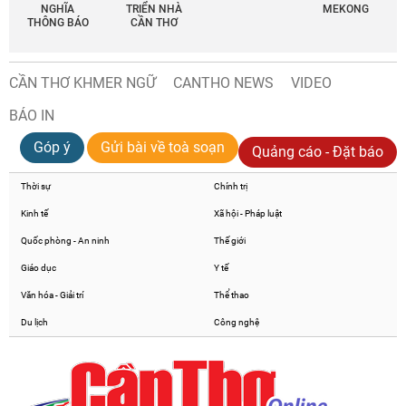
NGHĨA
TRIỂN NHÀ
MEKONG
THÔNG BÁO
CẦN THƠ
CẦN THƠ KHMER NGỮ
CANTHO NEWS
VIDEO
BÁO IN
Góp ý
Gửi bài về toà soạn
Quảng cáo - Đặt báo
Thời sự
Chính trị
Kinh tế
Xã hội - Pháp luật
Quốc phòng - An ninh
Thế giới
Giáo dục
Y tế
Văn hóa - Giải trí
Thể thao
Du lịch
Công nghệ