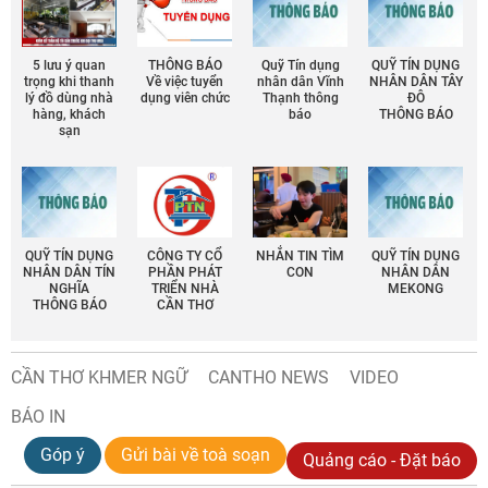
5 lưu ý quan
THÔNG BÁO
Quỹ Tín dụng
QUỸ TÍN DỤNG
trọng khi thanh
Về việc tuyển
nhân dân Vĩnh
NHÂN DÂN TÂY
lý đồ dùng nhà
dụng viên chức
Thạnh thông
ĐÔ
hàng, khách
báo
THÔNG BÁO
sạn
QUỸ TÍN DỤNG
CÔNG TY CỔ
NHẮN TIN TÌM
QUỸ TÍN DỤNG
NHÂN DÂN TÍN
PHẦN PHÁT
CON
NHÂN DÂN
NGHĨA
TRIỂN NHÀ
MEKONG
THÔNG BÁO
CẦN THƠ
CẦN THƠ KHMER NGỮ
CANTHO NEWS
VIDEO
BÁO IN
Góp ý
Gửi bài về toà soạn
Quảng cáo - Đặt báo