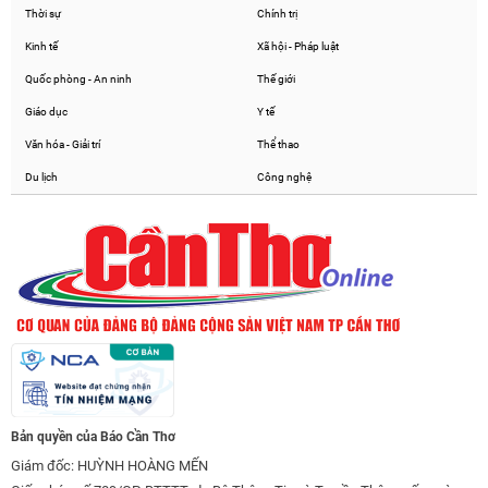
Thời sự
Chính trị
Kinh tế
Xã hội - Pháp luật
Quốc phòng - An ninh
Thế giới
Giáo dục
Y tế
Văn hóa - Giải trí
Thể thao
Du lịch
Công nghệ
Bản quyền của Báo Cần Thơ
Giám đốc: HUỲNH HOÀNG MẾN