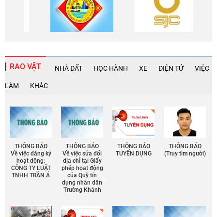
RAO VẶT
NHÀ ĐẤT
HỌC HÀNH
XE
ĐIỆN TỬ
VIỆC
LÀM
KHÁC
THÔNG BÁO
THÔNG BÁO
THÔNG BÁO
THÔNG BÁO
Về việc đăng ký
Về việc sửa đổi
TUYỂN DỤNG
(Truy tìm người)
hoạt động:
địa chỉ tại Giấy
CÔNG TY LUẬT
phép họat động
TNHH TRẦN Á
của Quỹ tín
dụng nhân dân
Trường Khánh