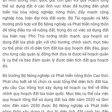
an ninh lương thực quốc gia, còn gắn với quy hoạch tổng
thể sử dụng đất ở các lĩnh vực khác để hướng đến phát
triển hài hòa nông nghiệp, nông thôn, đẩy mạnh công
nghiệp hóa, hiện đại hóa đất nước. Bộ Tài nguyên và Môi
trường phối hợp với Bộ Nông nghiệp và Phát triển nông thôn
để tổng điều tra về ruộng đất, trong đó có việc sử dụng đất
lúa hiện nay. Phó Thủ tướng nhấn mạnh, quy hoạch sử
dụng đất lúa phải gắn với chủ trương, chính sách, mục tiêu
cụ thể, phải chỉ rõ diện tích đất lúa quy hoạch đến đâu, giao
cho từng cấp quản lý, đồng thời đưa ra được kế hoạch quản
lý cụ thể và bảo đảm quản lý được diện tích đất quy hoạch
đó.
Bộ trưởng Bộ Nông nghiệp và Phát triển nông thôn Cao Đức
Phát cho biết sẽ tổ chức rà soát tổng thể diện tích đất lúa,
yêu cầu Cục trồng trọt xây dựng kế hoạch cụ thể về điều
chỉnh quy hoạch đất lúa toàn quốc. Mục tiêu cụ thể của việc
quy hoạch tổng thể sử dụng đất lúa đến năm 2020 và tầm
nhìn đến năm 2030 được Bộ Nông nghiệp và Phát triển
nông thôn xây dựng là, duy trì diện tích đất canh tác đến