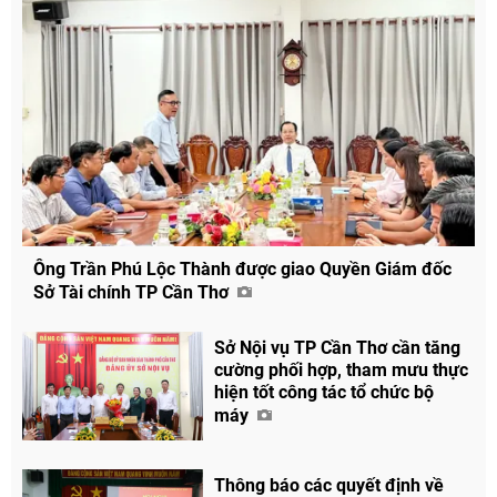
Ông Trần Phú Lộc Thành được giao Quyền Giám đốc
Sở Tài chính TP Cần Thơ
Sở Nội vụ TP Cần Thơ cần tăng
cường phối hợp, tham mưu thực
hiện tốt công tác tổ chức bộ
Chia sẻ
máy
Facebook
Thông báo các quyết định về