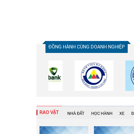
ĐỒNG HÀNH CÙNG DOANH NGHIỆP
RAO VẶT
NHÀ ĐẤT
HỌC HÀNH
XE
Đ