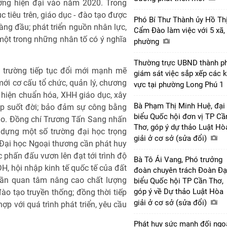
ớng hiện đại vào năm 2020. Trong
c tiêu trên, giáo dục - đào tạo được
Phó Bí Thư Thành ủy Hồ Th
ng đầu; phát triển nguồn nhân lực,
Cẩm Đào làm việc với 5 xã,
một trong những nhân tố có ý nghĩa
phường
Thường trực UBND thành p
trường tiếp tục đổi mới mạnh mẽ
giám sát việc sắp xếp các 
mới cơ cấu tổ chức, quản lý, chương
vực tại phường Long Phú 1
 hiện chuẩn hóa, XHH giáo dục, xây
Bà Phạm Thị Minh Huệ, đại
ập suốt đời; bảo đảm sự công bằng
biểu Quốc hội đơn vị TP Cầ
 tạo. Đồng chí Trương Tấn Sang nhấn
Thơ, góp ý dự thảo Luật Hò
dựng một số trường đại học trọng
giải ở cơ sở (sửa đổi)
 Đại học Ngoại thương cần phát huy
c phấn đấu vươn lên đạt tới trình độ
Bà Tô Ái Vang, Phó trưởng
H, hội nhập kinh tế quốc tế của đất
đoàn chuyên trách Đoàn Đạ
cần quan tâm nâng cao chất lượng
biểu Quốc hội TP Cần Thơ,
góp ý về Dự thảo Luật Hòa
ào tạo truyền thống; đồng thời tiếp
giải ở cơ sở (sửa đổi)
ợp với quá trình phát triển, yêu cầu
Phát huy sức mạnh đối ngo