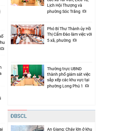
Lịch Hội Thượng và
ị
phường Sóc Trăng
Phó Bí Thư Thành ủy Hồ
Thị Cẩm Đào làm việc với
hố
5 xã, phường
khu
n
Thường trực UBND
a
thành phố giám sát việc
sắp xếp các khu vực tại
phường Long Phú 1
i
ĐBSCL
ại
An Giang: Cháy lớn ở khu