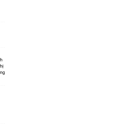
ộ
nh
hị
ọng