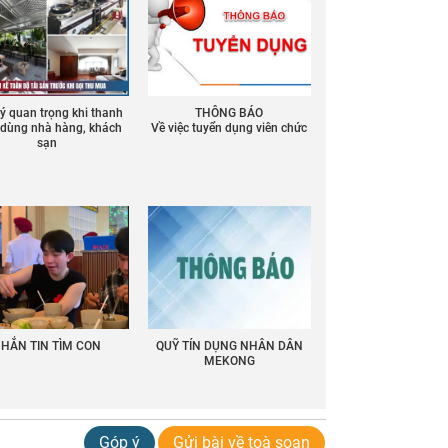
 ý quan trọng khi thanh
THÔNG BÁO
ồ dùng nhà hàng, khách
Về việc tuyển dụng viên chức
sạn
HẮN TIN TÌM CON
QUỸ TÍN DỤNG NHÂN DÂN
MEKONG
Góp ý
Gửi bài về toà soạn