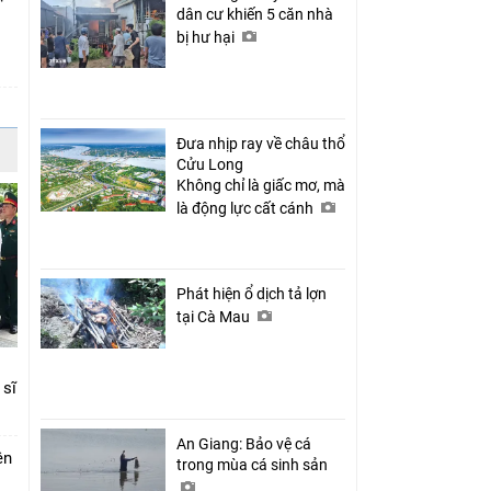
dân cư khiến 5 căn nhà
bị hư hại
c
Đưa nhịp ray về châu thổ
Cửu Long
Không chỉ là giấc mơ, mà
là động lực cất cánh
Phát hiện ổ dịch tả lợn
tại Cà Mau
 sĩ
An Giang: Bảo vệ cá
ên
trong mùa cá sinh sản