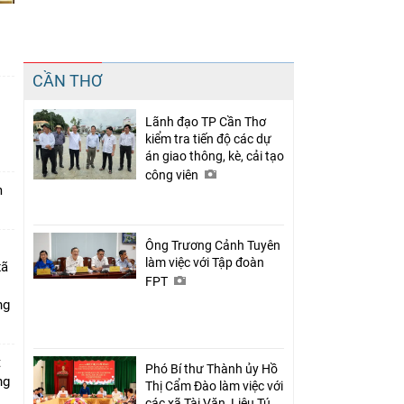
Chia sẻ
CẦN THƠ
Facebook
Lãnh đạo TP Cần Thơ
n
kiểm tra tiến độ các dự
án giao thông, kè, cải tạo
công viên
m
Ông Trương Cảnh Tuyên
làm việc với Tập đoàn
xã
FPT
ng
t
Phó Bí thư Thành ủy Hồ
ng
Thị Cẩm Đào làm việc với
các xã Tài Văn, Liêu Tú,