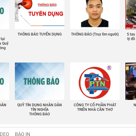
THÔNG BÁO TUYỂN DỤNG
THÔNG BÁO (Truy tìm người)
5 lưu
 tại
lý đ
a Quỹ
ường
 DÂN
QUỸ TÍN DỤNG NHÂN DÂN
CÔNG TY CỔ PHẦN PHÁT
N
TÍN NGHĨA
TRIỂN NHÀ CẦN THƠ
THÔNG BÁO
IDEO
BÁO IN