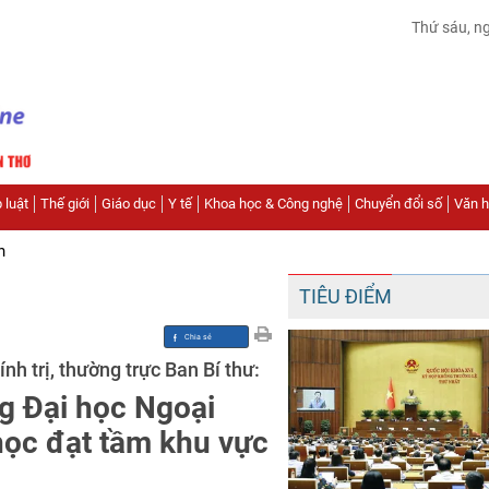
Thứ sáu, n
 luật
Thế giới
Giáo dục
Y tế
Khoa học & Công nghệ
Chuyển đổi số
Văn hó
n
TIÊU ĐIỂM
h trị, thường trực Ban Bí thư:
g Đại học Ngoại
học đạt tầm khu vực