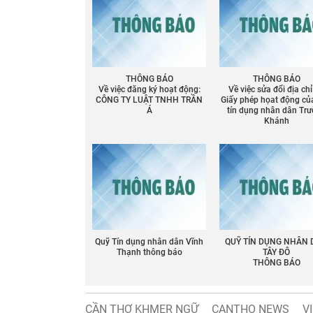
THÔNG BÁO
THÔNG BÁO
Về việc đăng ký hoạt động:
Về việc sửa đổi địa chỉ
CÔNG TY LUẬT TNHH TRẦN
Giấy phép họat động củ
Á
tín dụng nhân dân Tr
Khánh
Quỹ Tín dụng nhân dân Vĩnh
QUỸ TÍN DỤNG NHÂN
Thạnh thông báo
TÂY ĐÔ
THÔNG BÁO
CẦN THƠ KHMER NGỮ
CANTHO NEWS
V