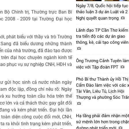
Ngày 7/8, Quốc hội tiếp tục
n Bộ Chính trị, Thường trực Ban Bí
thảo luận 3 dự án Luật và 2
Nghị quyết quan trọng
ọc 2008 - 2009 tại Trường Đại học
Lãnh đạo TP Cần Thơ kiểm
tra tiến độ các dự án giao
i, phát biểu với thầy và trò Trường
thông, kè, cải tạo công viê
n Sang đã biểu dương những thành
iển của nhà trường, đã đào tạo được
 trên đại học chuyên ngành kinh tế
Ông Trương Cảnh Tuyên là
 cao phục vụ sự nghiệp CNH, HĐH và
việc với Tập đoàn FPT
Phó Bí thư Thành ủy Hồ Thị
thư gửi học sinh cả nước nhân ngày
Cẩm Đào làm việc với các 
am độc lập, đồng chí nêu rõ: Ngày
Tài Văn, Liêu Tú, Lịch Hội
và xu hướng toàn cầu hóa trên thế
Thượng và phường Sóc Tră
cơ lớn và cả thách thức gay gắt đối
 đang và kém phát triển. Đại hội lần
Hạ tầng phải đảm nhận mộ
toàn diện công cuộc đổi mới, CNH,
sứ mệnh lớn hơn trong chặ
a ra khỏi tình trạng kém phát triển,
đường phát triển mới