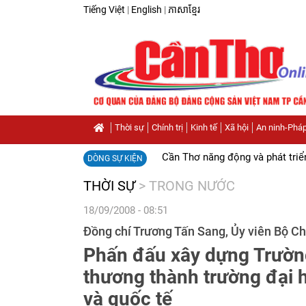
Tiếng Việt
|
English
|
ភាសាខ្មែរ
Thời sự
Chính trị
Kinh tế
Xã hội
An ninh-Pháp
Cần Thơ năng động và phát triể
DÒNG SỰ KIỆN
THỜI SỰ
>
TRONG NƯỚC
18/09/2008 - 08:51
Đồng chí Trương Tấn Sang, Ủy viên Bộ Chín
Phấn đấu xây dựng Trườn
thương thành trường đại 
và quốc tế