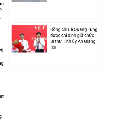
ực
P
,
i
Đồng chí Lê Quang Tùng
được chỉ định giữ chức
Bí thư Tỉnh ủy An Giang
và
ang
ạt
g