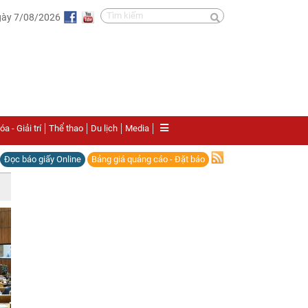
gày 7/08/2026
a - Giải trí
Thể thao
Du lịch
Media
Đọc báo giấy Online
Bảng giá quảng cáo - Đặt báo