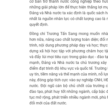
cơ bản trở thành nước công nghiệp theo hư
những giải pháp lớn để thực hiện thắng lợi mụ
Đảng và Nhà nước ta xác định là quốc sách hà
nhất là nguồn nhân lực có chất lượng cao là 
quyết định.
Đồng chí Trương Tấn Sang mong muốn nhà 
hơn nữa, nâng cao chất lượng toàn diện; đổi 
trình, nội dung phương pháp dạy và học; thực
dựng xã hội học tập với phương châm học t
và đẩy lùi mọi tiêu cực trong giáo dục - đào
mạnh, Đảng và Nhà nước ta chủ trương xây 
điểm đạt trình độ khu vực và quốc tế. Trường
uy tín, tiềm năng và thế mạnh của mình, nỗ lự
này, đóng góp tích cực vào sự nghiệp CNH, HĐ
nước. Đội ngũ cán bộ chủ chốt của trường 
đào tạo, phát huy tốt những ngành, cấp bậc đ
tục mở rộng, phát triển nhiều ngành mới, phù h
đổi mới của đất nước.