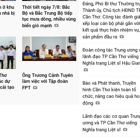
Đảng, Phó Bí thư Thường tr
n ở khu
Thời tiết ngày 7/8: Bắc
Thành ủy, Chủ tịch HĐND T
 nhà bị
Bộ và Bắc Trung Bộ tiếp
Cần Thơ: Công tác đánh giá
tục mưa dông, nhiều vùng
xếp loại cán bộ phải gắn vớ
biển gió mạnh
kết quả thực hiện nhiệm vụ,
sản phẩm đầu ra
Đoàn công tác Trung ương 
lãnh đạo TP Cần Thơ viếng
Nghĩa trang Liệt sĩ Hậu Gi
Thơ
Ông Trương Cảnh Tuyên
ác dự
làm việc với Tập đoàn
Báo và Phát thanh, Truyền
 cải tạo
FPT
hình Cần Thơ kiện toàn tổ
chức, nâng cao hiệu quả ho
động
Lãnh đạo các cơ quan Trun
ương và TP Cần Thơ viếng
Nghĩa trang Liệt sĩ