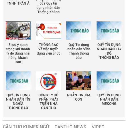
TNHH TRẦN Á
của Quỹ tín
dụng nhân dân
Trường Khánh
5 lưu ý quan
THÔNG BÁO
Quỹ Tín dụng
QUỸ TÍN DỤNG
trọng khi thanh
Về việc tuyển
nhân dân Vĩnh
NHÂN DÂN TÂY
lý đồ dùng nhà
dụng viên chức
Thạnh thông
ĐÔ
hàng, khách
báo
THÔNG BÁO
sạn
QUỸ TÍN DỤNG
CÔNG TY CỔ
NHẮN TIN TÌM
QUỸ TÍN DỤNG
NHÂN DÂN TÍN
PHẦN PHÁT
CON
NHÂN DÂN
NGHĨA
TRIỂN NHÀ
MEKONG
THÔNG BÁO
CẦN THƠ
CẦN THƠ KHMER NGỮ
CANTHO NEWS
VIDEO