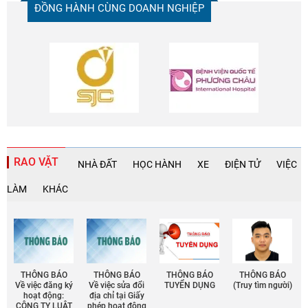
ĐỒNG HÀNH CÙNG DOANH NGHIỆP
RAO VẶT
NHÀ ĐẤT
HỌC HÀNH
XE
ĐIỆN TỬ
VIỆC
LÀM
KHÁC
THÔNG BÁO
THÔNG BÁO
THÔNG BÁO
THÔNG BÁO
Về việc đăng ký
Về việc sửa đổi
TUYỂN DỤNG
(Truy tìm người)
hoạt động:
địa chỉ tại Giấy
CÔNG TY LUẬT
phép họat động