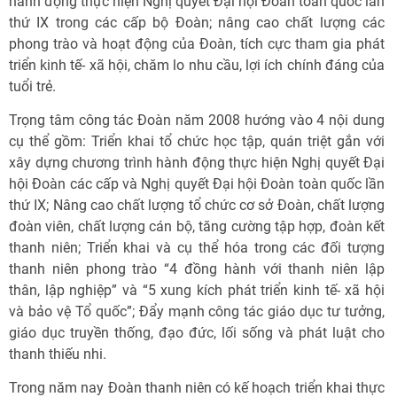
hành động thực hiện Nghị quyết Đại hội Đoàn toàn quốc lần
thứ IX trong các cấp bộ Đoàn; nâng cao chất lượng các
phong trào và hoạt động của Đoàn, tích cực tham gia phát
triển kinh tế- xã hội, chăm lo nhu cầu, lợi ích chính đáng của
tuổi trẻ.
Trọng tâm công tác Đoàn năm 2008 hướng vào 4 nội dung
cụ thể gồm: Triển khai tổ chức học tập, quán triệt gắn với
xây dựng chương trình hành động thực hiện Nghị quyết Đại
hội Đoàn các cấp và Nghị quyết Đại hội Đoàn toàn quốc lần
thứ IX; Nâng cao chất lượng tổ chức cơ sở Đoàn, chất lượng
đoàn viên, chất lượng cán bộ, tăng cường tập hợp, đoàn kết
thanh niên; Triển khai và cụ thể hóa trong các đối tượng
thanh niên phong trào “4 đồng hành với thanh niên lập
thân, lập nghiệp” và “5 xung kích phát triển kinh tế- xã hội
và bảo vệ Tổ quốc”; Đẩy mạnh công tác giáo dục tư tưởng,
giáo dục truyền thống, đạo đức, lối sống và phát luật cho
thanh thiếu nhi.
Trong năm nay Đoàn thanh niên có kế hoạch triển khai thực