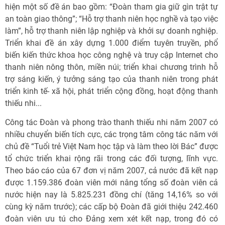
hiện một số đề án bao gồm: “Đoàn tham gia giữ gìn trật tự
an toàn giao thông”; “Hỗ trợ thanh niên học nghề và tạo việc
làm”, hỗ trợ thanh niên lập nghiệp và khởi sự doanh nghiệp.
Triển khai đề án xây dựng 1.000 điểm tuyên truyền, phổ
biến kiến thức khoa học công nghệ và truy cập Internet cho
thanh niên nông thôn, miền núi; triển khai chương trình hỗ
trợ sáng kiến, ý tưởng sáng tạo của thanh niên trong phát
triển kinh tế- xã hội, phát triển cộng đồng, hoạt động thanh
thiếu nhi...
Công tác Đoàn và phong trào thanh thiếu nhi năm 2007 có
nhiều chuyển biến tích cực, các trọng tâm công tác năm với
chủ đề “Tuổi trẻ Việt Nam học tập và làm theo lời Bác” được
tổ chức triển khai rộng rãi trong các đối tượng, lĩnh vực.
Theo báo cáo của 67 đơn vị năm 2007, cả nước đã kết nạp
được 1.159.386 đoàn viên mới nâng tổng số đoàn viên cả
nước hiện nay là 5.825.231 đồng chí (tăng 14,16% so với
cùng kỳ năm trước); các cấp bộ Đoàn đã giới thiệu 242.460
đoàn viên ưu tú cho Đảng xem xét kết nạp, trong đó có