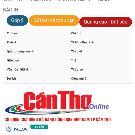
BÁO IN
Góp ý
Gửi bài về toà soạn
Quảng cáo - Đặt báo
Thời sự
Chính trị
Kinh tế
Xã hội - Pháp luật
Quốc phòng - An ninh
Thế giới
Giáo dục
Y tế
Văn hóa - Giải trí
Thể thao
Du lịch
Công nghệ