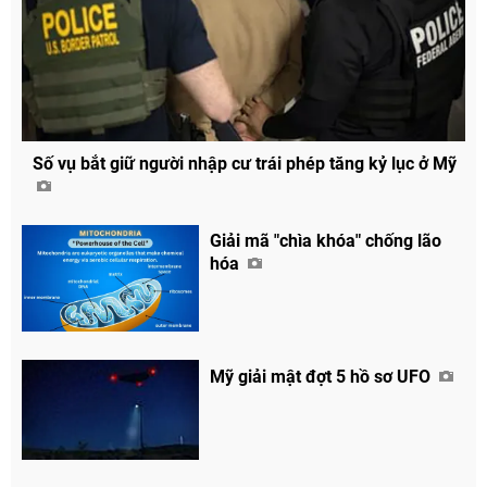
Số vụ bắt giữ người nhập cư trái phép tăng kỷ lục ở Mỹ
Giải mã "chìa khóa" chống lão
hóa
Mỹ giải mật đợt 5 hồ sơ UFO