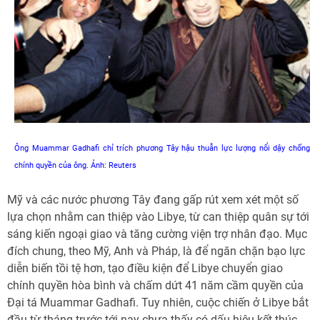
Ông Muammar Gadhafi chỉ trích phương Tây hậu thuẫn lực lượng nổi dậy chống
chính quyền của ông. Ảnh: Reuters
Mỹ và các nước phương Tây đang gấp rút xem xét một số
lựa chọn nhằm can thiệp vào Libye, từ can thiệp quân sự tới
sáng kiến ngoại giao và tăng cường viện trợ nhân đạo. Mục
đích chung, theo Mỹ, Anh và Pháp, là để ngăn chặn bạo lực
diễn biến tồi tệ hơn, tạo điều kiện để Libye chuyển giao
chính quyền hòa bình và chấm dứt 41 năm cầm quyền của
Đại tá Muammar Gadhafi. Tuy nhiên, cuộc chiến ở Libye bắt
đầu từ tháng trước tới nay chưa thấy có dấu hiệu kết thúc,