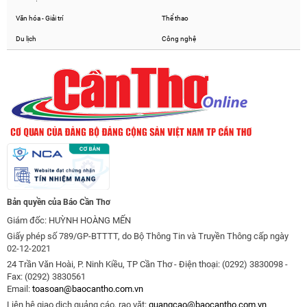
Văn hóa - Giải trí
Thể thao
Du lịch
Công nghệ
Bản quyền của Báo Cần Thơ
Giám đốc: HUỲNH HOÀNG MẾN
Giấy phép số 789/GP-BTTTT, do Bộ Thông Tin và Truyền Thông cấp ngày
02-12-2021
24 Trần Văn Hoài, P. Ninh Kiều, TP Cần Thơ - Điện thoại: (0292) 3830098 -
Fax: (0292) 3830561
Email:
toasoan@baocantho.com.vn
Liên hệ giao dịch quảng cáo, rao vặt:
quangcao@baocantho.com.vn