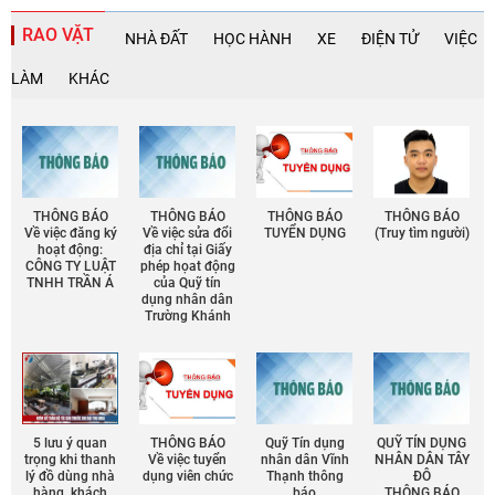
RAO VẶT
NHÀ ĐẤT
HỌC HÀNH
XE
ĐIỆN TỬ
VIỆC
LÀM
KHÁC
THÔNG BÁO
THÔNG BÁO
THÔNG BÁO
THÔNG BÁO
Về việc đăng ký
Về việc sửa đổi
TUYỂN DỤNG
(Truy tìm người)
hoạt động:
địa chỉ tại Giấy
CÔNG TY LUẬT
phép họat động
TNHH TRẦN Á
của Quỹ tín
dụng nhân dân
Trường Khánh
5 lưu ý quan
THÔNG BÁO
Quỹ Tín dụng
QUỸ TÍN DỤNG
trọng khi thanh
Về việc tuyển
nhân dân Vĩnh
NHÂN DÂN TÂY
lý đồ dùng nhà
dụng viên chức
Thạnh thông
ĐÔ
hàng, khách
báo
THÔNG BÁO