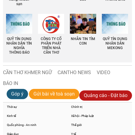
sạn
QUỸ TÍN DỤNG
CÔNG TY CỔ
NHẮN TIN TÌM
QUỸ TÍN DỤNG
NHÂN DÂN TÍN
PHẦN PHÁT
CON
NHÂN DÂN
NGHĨA
TRIỂN NHÀ
MEKONG
THÔNG BÁO
CẦN THƠ
CẦN THƠ KHMER NGỮ
CANTHO NEWS
VIDEO
BÁO IN
Góp ý
Gửi bài về toà soạn
Quảng cáo - Đặt báo
Thời sự
Chính trị
Kinh tế
Xã hội - Pháp luật
Quốc phòng - An ninh
Thế giới
Giáo dục
Y tế