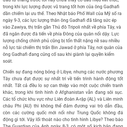
trong khi lực lượng được vũ trang tốt hơn của ông Gadhafi
dần chiếm lại ưu thế. Theo Nhật báo Phố Wall của Mỹ số ra
ngày 9-3, các lực lượng thân ông Gadhafi đã tăng sức ép
vào Zawiya, thị trấn gần Thủ đô Tripoli nhất về phía Tây, và
đã ngăn được đà tiến về phía Đông của quân nổi dậy. Lực
lượng chống chính phủ cũng bị tổn thất nặng nề sau nhiều
nỗ lực tái chiếm thị trấn Bin Jawad ở phía Tây, nơi quân của
ông Gadhafi đang củng cố sau khi giành lại quyền kiểm
soát.
Chiến sự đang nóng bỏng ở Libye, nhưng các nước phương
Tây chưa đạt được sự nhất trí về tiến trình hành động tốt
nhất. Tất cả đều lo sợ can thiệp vào một cuộc chiến tranh
khác, trong khi tình hình ở Afghanistan vẫn đang sôi sục.
Các tổ chức khu vực như Liên đoàn A-rập (AL) và Liên minh
châu Phi (AU) thì không thể đảm đương vai trò dẫn đầu,
còn các cường quốc mới nổi như Trung Quốc không đá
động gì tới. Vậy lối thoát nào cho tình hình Libye? Theo báo
The Guardian của Anh ngày 8-3, có một số kịch bản đang