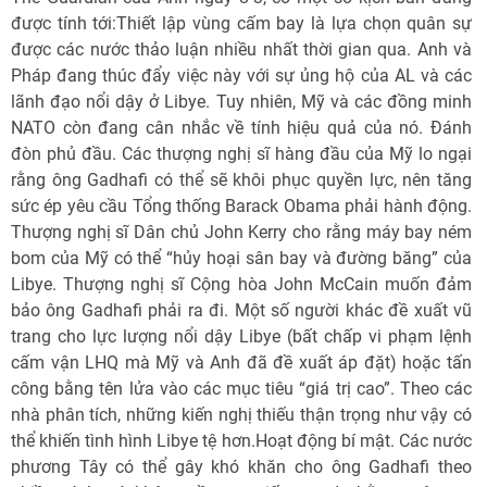
được tính tới:Thiết lập vùng cấm bay là lựa chọn quân sự
được các nước thảo luận nhiều nhất thời gian qua. Anh và
Pháp đang thúc đẩy việc này với sự ủng hộ của AL và các
lãnh đạo nổi dậy ở Libye. Tuy nhiên, Mỹ và các đồng minh
NATO còn đang cân nhắc về tính hiệu quả của nó. Đánh
đòn phủ đầu. Các thượng nghị sĩ hàng đầu của Mỹ lo ngại
rằng ông Gadhafi có thể sẽ khôi phục quyền lực, nên tăng
sức ép yêu cầu Tổng thống Barack Obama phải hành động.
Thượng nghị sĩ Dân chủ John Kerry cho rằng máy bay ném
bom của Mỹ có thể “hủy hoại sân bay và đường băng” của
Libye. Thượng nghị sĩ Cộng hòa John McCain muốn đảm
bảo ông Gadhafi phải ra đi. Một số người khác đề xuất vũ
trang cho lực lượng nổi dậy Libye (bất chấp vi phạm lệnh
cấm vận LHQ mà Mỹ và Anh đã đề xuất áp đặt) hoặc tấn
công bằng tên lửa vào các mục tiêu “giá trị cao”. Theo các
nhà phân tích, những kiến nghị thiếu thận trọng như vậy có
thể khiến tình hình Libye tệ hơn.Hoạt động bí mật. Các nước
phương Tây có thể gây khó khăn cho ông Gadhafi theo