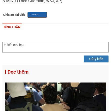
N.MINH (Theo Guardian, WSJ, AP)
Chia sẻ bài viết
BÌNH LUẬN
Gửi ý kiến
Đọc thêm