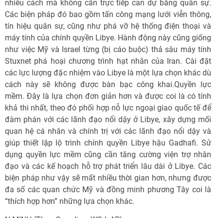
nhiều cách mà không cần trực tiếp can dự bằng quân sự.
Các biện pháp đó bao gồm tấn công mạng lưới viễn thông,
tín hiệu quân sự, cũng như phá vỡ hệ thống điện thoại và
máy tính của chính quyền Libye. Hành động này cũng giống
như việc Mỹ và Israel từng (bị cáo buộc) thả sâu máy tính
Stuxnet phá hoại chương trình hạt nhân của Iran. Cài đặt
các lực lượng đặc nhiệm vào Libye là một lựa chọn khác dù
cách này sẽ không được bàn bạc công khai.Quyền lực
mềm. Đây là lựa chọn đơn giản hơn và được coi là có tính
khả thi nhất, theo đó phối hợp nỗ lực ngoại giao quốc tế để
đàm phán với các lãnh đạo nổi dậy ở Libye, xây dựng mối
quan hệ cá nhân và chính trị với các lãnh đạo nổi dậy và
giúp thiết lập lộ trình chính quyền Libye hậu Gadhafi. Sử
dụng quyền lực mềm cũng cần tăng cường viện trợ nhân
đạo và các kế hoạch hỗ trợ phát triển lâu dài ở Libye. Các
biện pháp như vậy sẽ mất nhiều thời gian hơn, nhưng được
đa số các quan chức Mỹ và đồng minh phương Tây coi là
“thích hợp hơn” những lựa chọn khác.