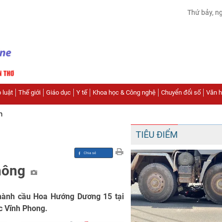
Thứ bảy, n
 luật
Thế giới
Giáo dục
Y tế
Khoa học & Công nghệ
Chuyển đổi số
Văn hó
n
TIÊU ĐIỂM
thông
ành cầu Hoa Hướng Dương 15 tại
c Vĩnh Phong.