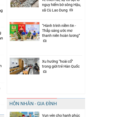
nguy hiểm bờ sông Hậu,
ng
xã Cù Lao Dung
“Hành trình niềm tin -
Thắp sáng ước mơ
g
thanh niên hoàn lương”
àn
Xu hướng “hoài cổ”
n
trong giới trẻ Hàn Quốc
n
HÔN NHÂN - GIA ĐÌNH
Vun vén cho hạnh phúc