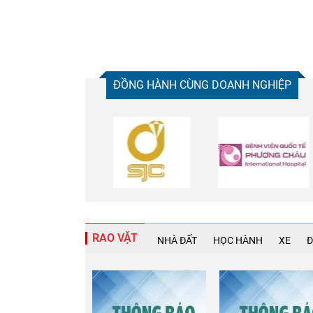
ĐỒNG HÀNH CÙNG DOANH NGHIỆP
Chia sẻ
Facebook
RAO VẶT
NHÀ ĐẤT
HỌC HÀNH
XE
Đ