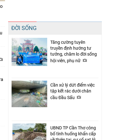
ạo
Chia sẻ
ĐỜI SỐNG
Facebook
u
Tăng cường tuyên
truyền định hướng tư
tưởng, chăm lo đời sống
hội viên, phụ nữ
ra
Cần xử lý dứt điểm việc
tập kết rác dưới chân
cầu Đầu Sấu
UBND TP Cần Thơ công
bố tình huống khẩn cấp
về thiên tai, sự cố sạt lở