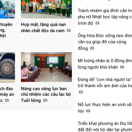
Trách nhiệm gia đình cản tr
phụ nữ Nhật học tập nâng 
trình độ
truyền
Họp mặt, tặng quà nạn
ng,
nhân chất độc da cam
Ông Hứa Đức sống neo đơn
hội
cần sự giúp đỡ của cộng
đồng
Mì trứng nhân ái 0 đồng ấm
lòng người khó khăn
Đừng để "con nhà người ta"
trở thành nỗi ám ảnh của t
ịch đào
Nâng cao năng lực ban
 máy an
chủ nhiệm các câu lạc bộ
ốc
Tuổi hồng
Nỗ lực thực hiện an sinh xã
hội
Triển khai phương án thu hồ
đất đối với hộ dân tại phườ