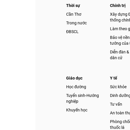
Thời sự
Chính trị
Cần Thơ
Xây dựng 
thống chính
Trong nước
Làm theo 
ĐBSCL
Bảo vệ nền
tưởng của
Diễn đàn &
dân cử
Giáo dục
Y tế
Học đường
Sức khỏe
Tuyển sinh-Hướng
Dinh dưỡn
nghiệp
Tư vấn
Khuyến học
An toàn t
Phòng chốn
thuốc lá