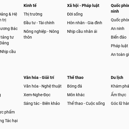
Kinh tế
Xã hội - Pháp luật
Quốc phòn
ninh
Đảng & Hệ
Thị trường
Đời sống
 trị
Quốc phò
Đầu tư - Tài chính
Hôn nhân - Gia đình
gương Bác
An ninh
Nông nghiệp - Nông
Nhịp cầu nhân ái
 tảng tư
thôn
Biển đảo
 Đảng
Pháp luật
 Nhịp cầu
An toàn g
Văn hóa - Giải trí
Thể thao
Du lịch
Văn hóa - Nghệ thuật
Bóng đá
Khám ph
g
Xem-Nghe-Đọc
Môn khác
Ẩm thực
Sáng tác - Biên khảo
Thể thao - Cuộc sống
Góc lữ hà
hực phẩm
g Tác hại