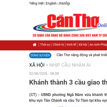
Tiếng Việt
|
English
|
ភាសាខ្មែរ
Thời sự
Chính trị
Kinh tế
Xã hội
An ninh-Pháp
Cần Thơ năng động và phát triể
DÒNG SỰ KIỆN
XÃ HỘI
>
NHỊP CẦU NHÂN ÁI
02/06/2026 - 08:08
Khánh thành 3 cầu giao 
(CT) - UBND phường Ngã Năm vừa khánh th
khu vực Tân Chánh và cầu Từ Tâm tại khu vự