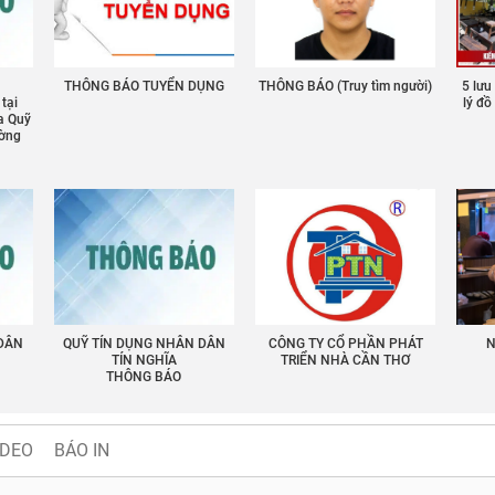
THÔNG BÁO TUYỂN DỤNG
THÔNG BÁO (Truy tìm người)
5 lưu
 tại
lý đ
a Quỹ
ường
 DÂN
QUỸ TÍN DỤNG NHÂN DÂN
CÔNG TY CỔ PHẦN PHÁT
N
TÍN NGHĨA
TRIỂN NHÀ CẦN THƠ
THÔNG BÁO
IDEO
BÁO IN