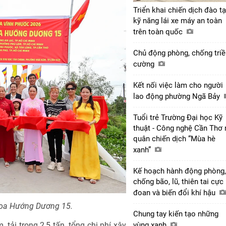
Triển khai chiến dịch đào t
kỹ năng lái xe máy an toàn
trên toàn quốc
Chủ động phòng, chống triề
cường
Kết nối việc làm cho người
lao động phường Ngã Bảy
Tuổi trẻ Trường Đại học Kỹ
thuật - Công nghệ Cần Thơ 
quân chiến dịch “Mùa hè
xanh”
Kế hoạch hành động phòng,
chống bão, lũ, thiên tai cực
đoan và biến đổi khí hậu
Hoa Hướng Dương 15.
Chung tay kiến tạo những
vùng xanh
ải trọng 2,5 tấn, tổng chi phí xây