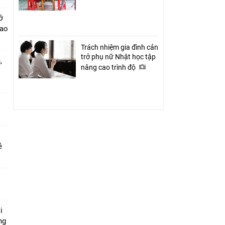
ở
cao
Trách nhiệm gia đình cản
trở phụ nữ Nhật học tập
,
nâng cao trình độ
rẻ
i
ng