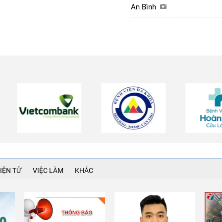
An Bình
IỆN TỬ
VIỆC LÀM
KHÁC