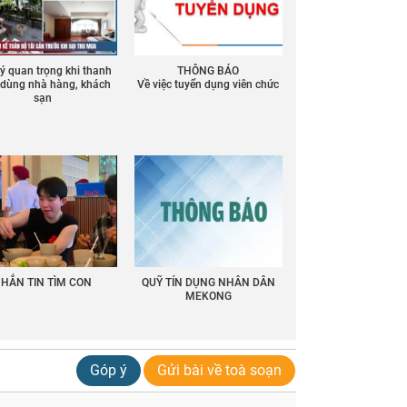
 ý quan trọng khi thanh
THÔNG BÁO
ồ dùng nhà hàng, khách
Về việc tuyển dụng viên chức
sạn
HẮN TIN TÌM CON
QUỸ TÍN DỤNG NHÂN DÂN
MEKONG
Góp ý
Gửi bài về toà soạn