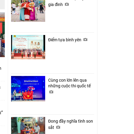
gia đình
Điểm tựa bình yên
nh
Cùng con lớn lên qua
những cuộc thi quốc tế
c
i”
Đong đầy nghĩa tình son
sắt