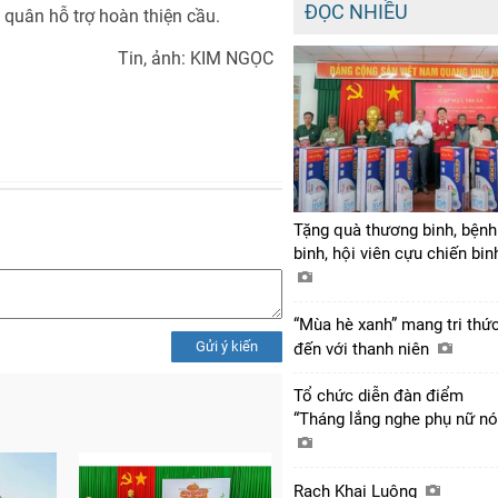
ĐỌC NHIỀU
 quân hỗ trợ hoàn thiện cầu.
Tin, ảnh: KIM NGỌC
Tặng quà thương binh, bệnh
binh, hội viên cựu chiến bi
“Mùa hè xanh” mang tri thứ
Gửi ý kiến
đến với thanh niên
Tổ chức diễn đàn điểm
“Tháng lắng nghe phụ nữ nó
Rạch Khai Luông