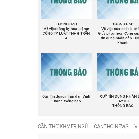
THÔNG BÁO
THÔNG BÁO
Về việc đăng ký hoạt động:
Về việc sửa đổi địa chỉ
CÔNG TY LUẬT TNHH TRẦN
Giấy phép họat động củ
Á
tín dụng nhân dân Tr
Khánh
Quỹ Tín dụng nhân dân Vĩnh
QUỸ TÍN DỤNG NHÂN
Thạnh thông báo
TÂY ĐÔ
THÔNG BÁO
CẦN THƠ KHMER NGỮ
CANTHO NEWS
V