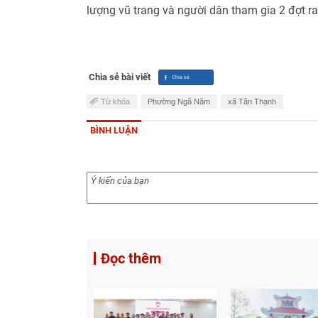
lượng vũ trang và người dân tham gia 2 đợt ra
Chia sẻ bài viết
Từ khóa
Phường Ngã Năm
xã Tân Thạnh
BÌNH LUẬN
Đọc thêm