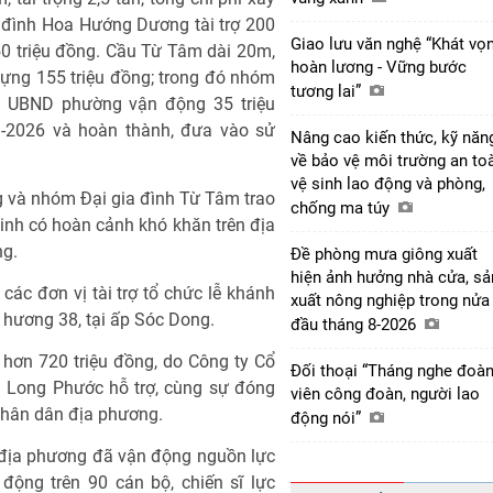
 đình Hoa Hướng Dương tài trợ 200
Giao lưu văn nghệ “Khát vọ
0 triệu đồng. Cầu Từ Tâm dài 20m,
hoàn lương - Vững bước
y dựng 155 triệu đồng; trong đó nhóm
tương lai”
g, UBND phường vận động 35 triệu
3-2026 và hoàn thành, đưa vào sử
Nâng cao kiến thức, kỹ năn
về bảo vệ môi trường an to
vệ sinh lao động và phòng,
 và nhóm Đại gia đình Từ Tâm trao
chống ma túy
inh có hoàn cảnh khó khăn trên địa
ng.
Đề phòng mưa giông xuất
hiện ảnh hưởng nhà cửa, sả
c đơn vị tài trợ tổ chức lễ khánh
xuất nông nghiệp trong nửa
 hương 38, tại ấp Sóc Dong.
đầu tháng 8-2026
 hơn 720 triệu đồng, do Công ty Cổ
Đối thoại “Tháng nghe đoà
i Long Phước hỗ trợ, cùng sự đóng
viên công đoàn, người lao
nhân dân địa phương.
động nói”
 địa phương đã vận động nguồn lực
động trên 90 cán bộ, chiến sĩ lực