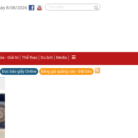
gày 8/08/2026
a - Giải trí
Thể thao
Du lịch
Media
Đọc báo giấy Online
Bảng giá quảng cáo - Đặt báo