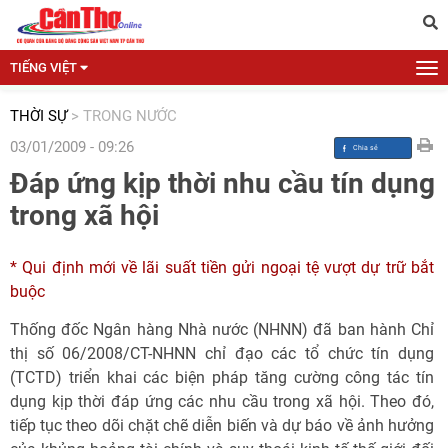
TIẾNG VIỆT
THỜI SỰ
>
TRONG NƯỚC
03/01/2009 - 09:26
Đáp ứng kịp thời nhu cầu tín dụng
trong xã hội
* Qui định mới về lãi suất tiền gửi ngoại tệ vượt dự trữ bắt
buộc
Thống đốc Ngân hàng Nhà nước (NHNN) đã ban hành Chỉ
thị số 06/2008/CT-NHNN chỉ đạo các tổ chức tín dụng
(TCTD) triển khai các biện pháp tăng cường công tác tín
dụng kịp thời đáp ứng các nhu cầu trong xã hội. Theo đó,
tiếp tục theo dõi chặt chẽ diễn biến và dự báo về ảnh hưởng