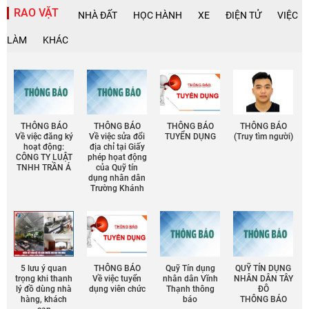
RAO VẶT
NHÀ ĐẤT
HỌC HÀNH
XE
ĐIỆN TỬ
VIỆC
LÀM
KHÁC
THÔNG BÁO
THÔNG BÁO
THÔNG BÁO
THÔNG BÁO
Về việc đăng ký
Về việc sửa đổi
TUYỂN DỤNG
(Truy tìm người)
hoạt động:
địa chỉ tại Giấy
CÔNG TY LUẬT
phép họat động
TNHH TRẦN Á
của Quỹ tín
dụng nhân dân
Trường Khánh
5 lưu ý quan
THÔNG BÁO
Quỹ Tín dụng
QUỸ TÍN DỤNG
trọng khi thanh
Về việc tuyển
nhân dân Vĩnh
NHÂN DÂN TÂY
lý đồ dùng nhà
dụng viên chức
Thạnh thông
ĐÔ
hàng, khách
báo
THÔNG BÁO