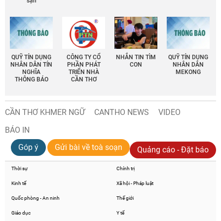
sạn
QUỸ TÍN DỤNG
CÔNG TY CỔ
NHẮN TIN TÌM
QUỸ TÍN DỤNG
NHÂN DÂN TÍN
PHẦN PHÁT
CON
NHÂN DÂN
NGHĨA
TRIỂN NHÀ
MEKONG
THÔNG BÁO
CẦN THƠ
CẦN THƠ KHMER NGỮ
CANTHO NEWS
VIDEO
BÁO IN
Góp ý
Gửi bài về toà soạn
Quảng cáo - Đặt báo
Thời sự
Chính trị
Kinh tế
Xã hội - Pháp luật
Quốc phòng - An ninh
Thế giới
Giáo dục
Y tế