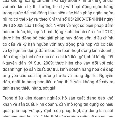
của khủng hoảng tài chính và suy thoái kinh tế thế giới đối
với nền kinh tế, thị trường tiền tệ và hoạt động ngân hàng
trong nước để chủ động thực hiện các biện pháp ngăn ngừa
rủi ro có thể xảy ra theo Chỉ thị số 05/2008/CT-NHNN ngày
09-10-2008 của Thống đốc NHNN về một số biện pháp đảm
bảo an toàn, hiệu quả hoạt động kinh doanh của các TCTD;
thực hiện đồng bộ các giải pháp huy động vốn; điều chỉnh
cơ cấu và kỳ hạn nguồn vốn huy động phù hợp với cơ cấu
và kỳ hạn tín dụng, đảm bảo an toàn hoạt động kinh doanh;
đáp ứng kịp thời các nhu cầu chi trả tiền gửi, nhất là dịp Tết
Nguyên đán Kỷ Sửu 2009; thực hiện cho vay đối với các
doanh nghiệp sản xuất, dự trữ, kinh doanh hàng hóa để đáp
ứng yêu cầu của thị trường trước và trong dịp Tết Nguyên
đán, nhất là hàng hóa tiêu dùng thiết yếu, không để xảy ra
tình trạng thiếu hàng, sốt giá.
Trong điều kiện doanh nghiệp, hộ sản xuất đang gặp khó
khăn về sản xuất, kinh doanh, cần mở rộng tín dụng có hiệu
quả, phù hợp với quy định của pháp luật; áp dụng lãi suất
cho vay hợp lý ; xử lý kịp thời các vướng mắc về nợ vay và