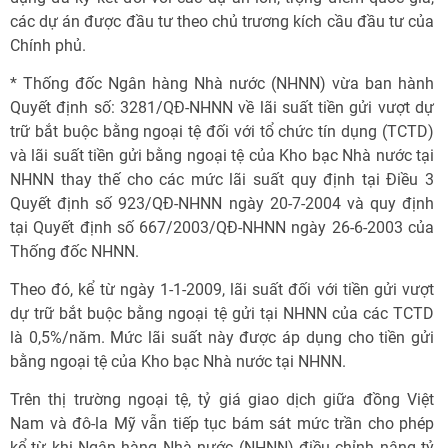
các dự án được đầu tư theo chủ trương kích cầu đầu tư của
Chính phủ.
* Thống đốc Ngân hàng Nhà nước (NHNN) vừa ban hành
Quyết định số: 3281/QĐ-NHNN về lãi suất tiền gửi vượt dự
trữ bắt buộc bằng ngoại tệ đối với tổ chức tín dụng (TCTD)
và lãi suất tiền gửi bằng ngoại tệ của Kho bạc Nhà nước tại
NHNN thay thế cho các mức lãi suất quy định tại Điều 3
Quyết định số 923/QĐ-NHNN ngày 20-7-2004 và quy định
tại Quyết định số 667/2003/QĐ-NHNN ngày 26-6-2003 của
Thống đốc NHNN.
Theo đó, kể từ ngày 1-1-2009, lãi suất đối với tiền gửi vượt
dự trữ bắt buộc bằng ngoại tệ gửi tại NHNN của các TCTD
là 0,5%/năm. Mức lãi suất này được áp dụng cho tiền gửi
bằng ngoại tệ của Kho bạc Nhà nước tại NHNN.
Trên thị trường ngoại tệ, tỷ giá giao dịch giữa đồng Việt
Nam và đô-la Mỹ vẫn tiếp tục bám sát mức trần cho phép
kể từ khi Ngân hàng Nhà nước (NHNN) điều chỉnh nâng tỷ