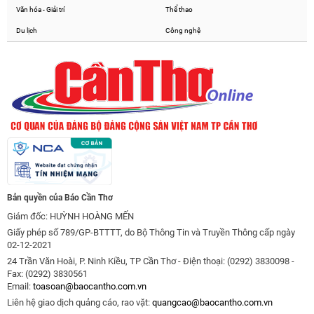
Văn hóa - Giải trí
Thể thao
Du lịch
Công nghệ
Bản quyền của Báo Cần Thơ
Giám đốc: HUỲNH HOÀNG MẾN
Giấy phép số 789/GP-BTTTT, do Bộ Thông Tin và Truyền Thông cấp ngày
02-12-2021
24 Trần Văn Hoài, P. Ninh Kiều, TP Cần Thơ - Điện thoại: (0292) 3830098 -
Fax: (0292) 3830561
Email:
toasoan@baocantho.com.vn
Liên hệ giao dịch quảng cáo, rao vặt:
quangcao@baocantho.com.vn