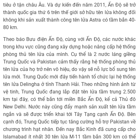
tiêu ở tận châu Âu. Và dự kiến đến năm 2011, Ấn Độ sẽ trở
thành quốc gia thứ 6 trên thế giới sở hữu tên lửa không đối
không khi sản xuất thành công tên lửa Astra có tầm bắn 40-
80 km.
Theo báo Bưu điện Ấn Độ, cùng với Ấn Độ, các nước khác
trong khu vực cũng đang xây dựng hoặc nâng cấp hệ thống
phòng thủ tên lửa của mình. Cụ thể là 2 nước láng giềng
Trung Quốc và Pakistan cảm thấy rằng hệ thống phòng thủ
tên lửa của họ trở nên vô hiệu, do vậy sẽ nỗ lực bổ sung tên
lửa mới. Trung Quốc mới đây tiến hành tổ chức lại hệ thống
tên lửa Delingha ở tỉnh Thanh Hải. Theo những hình ảnh từ
vệ tinh, Trung Quốc đang lắp đặt tên lửa tầm trung 2.500
km tại đây, có thể bắn tới miền Bắc Ấn Độ, kể cả Thủ đô
New Delhi. Nước này cũng đẩy mạnh sản xuất tên lửa tầm
ngắn và sẽ được triển khai tới Tây Tạng cạnh Ấn Độ. Bên
cạnh đó, Trung Quốc tiếp tục tăng cường hỗ trợ Pakistan về
chương trình hạt nhân. Đến nay Bắc Kinh đã cung cấp cho
Islamabad ít nhất 30 tên lửa M-11 tầm bắn 300 km có thể