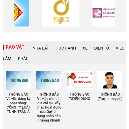
RAO VẶT
NHÀ ĐẤT
HỌC HÀNH
XE
ĐIỆN TỬ
VIỆC
LÀM
KHÁC
THÔNG BÁO
THÔNG BÁO
THÔNG BÁO
THÔNG BÁO
Về việc đăng ký
Về việc sửa đổi
TUYỂN DỤNG
(Truy tìm người)
hoạt động:
địa chỉ tại Giấy
CÔNG TY LUẬT
phép họat động
TNHH TRẦN Á
của Quỹ tín
dụng nhân dân
Trường Khánh