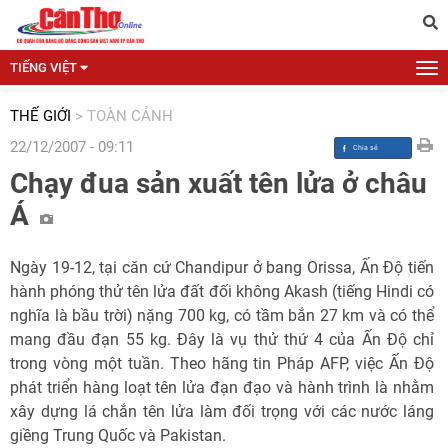
TIẾNG VIỆT
THẾ GIỚI
>
TOÀN CẢNH
22/12/2007 - 09:11
Chạy đua sản xuất tên lửa ở châu
Á
Ngày 19-12, tại căn cứ Chandipur ở bang Orissa, Ấn Độ tiến
hành phóng thử tên lửa đất đối không Akash (tiếng Hindi có
nghĩa là bầu trời) nặng 700 kg, có tầm bắn 27 km và có thể
mang đầu đạn 55 kg. Đây là vụ thử thứ 4 của Ấn Độ chỉ
trong vòng một tuần. Theo hãng tin Pháp AFP, việc Ấn Độ
phát triển hàng loạt tên lửa đạn đạo và hành trình là nhằm
xây dựng lá chắn tên lửa làm đối trọng với các nước láng
giềng Trung Quốc và Pakistan.