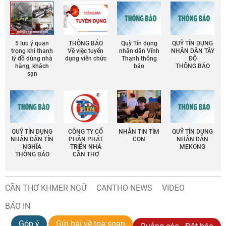
5 lưu ý quan
THÔNG BÁO
Quỹ Tín dụng
QUỸ TÍN DỤNG
trọng khi thanh
Về việc tuyển
nhân dân Vĩnh
NHÂN DÂN TÂY
lý đồ dùng nhà
dụng viên chức
Thạnh thông
ĐÔ
hàng, khách
báo
THÔNG BÁO
sạn
QUỸ TÍN DỤNG
CÔNG TY CỔ
NHẮN TIN TÌM
QUỸ TÍN DỤNG
NHÂN DÂN TÍN
PHẦN PHÁT
CON
NHÂN DÂN
NGHĨA
TRIỂN NHÀ
MEKONG
THÔNG BÁO
CẦN THƠ
CẦN THƠ KHMER NGỮ
CANTHO NEWS
VIDEO
BÁO IN
Góp ý
Gửi bài về toà soạn