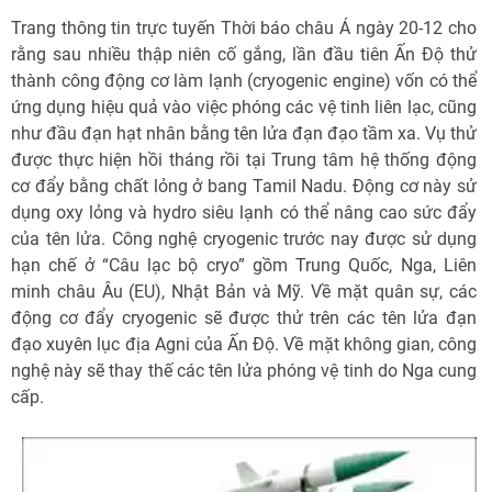
Trang thông tin trực tuyến Thời báo châu Á ngày 20-12 cho
rằng sau nhiều thập niên cố gắng, lần đầu tiên Ấn Độ thử
thành công động cơ làm lạnh (cryogenic engine) vốn có thể
ứng dụng hiệu quả vào việc phóng các vệ tinh liên lạc, cũng
như đầu đạn hạt nhân bằng tên lửa đạn đạo tầm xa. Vụ thử
được thực hiện hồi tháng rồi tại Trung tâm hệ thống động
cơ đẩy bằng chất lỏng ở bang Tamil Nadu. Động cơ này sử
dụng oxy lỏng và hydro siêu lạnh có thể nâng cao sức đẩy
của tên lửa. Công nghệ cryogenic trước nay được sử dụng
hạn chế ở “Câu lạc bộ cryo” gồm Trung Quốc, Nga, Liên
minh châu Âu (EU), Nhật Bản và Mỹ. Về mặt quân sự, các
động cơ đẩy cryogenic sẽ được thử trên các tên lửa đạn
đạo xuyên lục địa Agni của Ấn Độ. Về mặt không gian, công
nghệ này sẽ thay thế các tên lửa phóng vệ tinh do Nga cung
cấp.