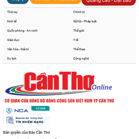
Quảng cáo - Đặt báo
Thời sự
Chính trị
Kinh tế
Xã hội - Pháp luật
Quốc phòng - An ninh
Thế giới
Giáo dục
Y tế
Văn hóa - Giải trí
Thể thao
Du lịch
Công nghệ
Bản quyền của Báo Cần Thơ