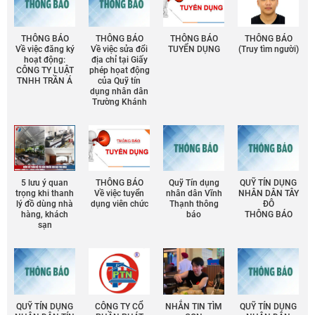
THÔNG BÁO
THÔNG BÁO
THÔNG BÁO
THÔNG BÁO
Về việc đăng ký
Về việc sửa đổi
TUYỂN DỤNG
(Truy tìm người)
hoạt động:
địa chỉ tại Giấy
CÔNG TY LUẬT
phép họat động
TNHH TRẦN Á
của Quỹ tín
dụng nhân dân
Trường Khánh
5 lưu ý quan
THÔNG BÁO
Quỹ Tín dụng
QUỸ TÍN DỤNG
trọng khi thanh
Về việc tuyển
nhân dân Vĩnh
NHÂN DÂN TÂY
lý đồ dùng nhà
dụng viên chức
Thạnh thông
ĐÔ
hàng, khách
báo
THÔNG BÁO
sạn
QUỸ TÍN DỤNG
CÔNG TY CỔ
NHẮN TIN TÌM
QUỸ TÍN DỤNG