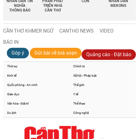
NHÂN DÂN TÍN
PHẦN PHÁT
CON
NHÂN DÂN
NGHĨA
TRIỂN NHÀ
MEKONG
THÔNG BÁO
CẦN THƠ
CẦN THƠ KHMER NGỮ
CANTHO NEWS
VIDEO
BÁO IN
Góp ý
Gửi bài về toà soạn
Quảng cáo - Đặt báo
Thời sự
Chính trị
Kinh tế
Xã hội - Pháp luật
Quốc phòng - An ninh
Thế giới
Giáo dục
Y tế
Văn hóa - Giải trí
Thể thao
Du lịch
Công nghệ