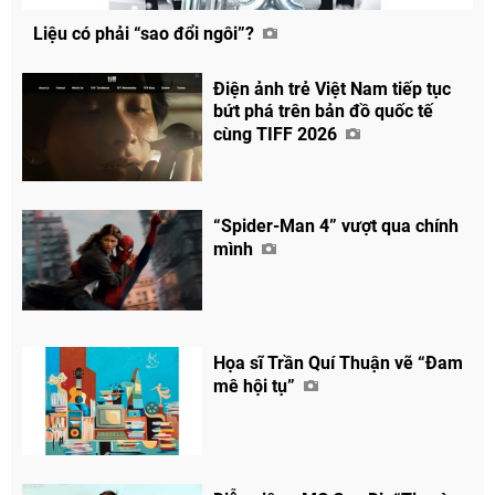
Liệu có phải “sao đổi ngôi”?
Điện ảnh trẻ Việt Nam tiếp tục
bứt phá trên bản đồ quốc tế
cùng TIFF 2026
“Spider-Man 4” vượt qua chính
mình
Họa sĩ Trần Quí Thuận vẽ “Đam
mê hội tụ”
Chia sẻ
Facebook