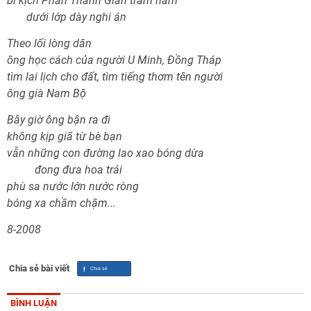
bi kịch Phan Thanh Giản trăm năm
dưới lớp dày nghi án
Theo lối lòng dân
ông học cách của người U Minh, Đồng Tháp
tìm lai lịch cho đất, tìm tiếng thơm tên người
ông già Nam Bộ
Bây giờ ông bận ra đi
không kịp giã từ bè bạn
vẫn những con đường lao xao bóng dừa
đong đưa hoa trái
phù sa nước lớn nước ròng
bóng xa chầm chậm...
8-2008
Chia sẻ bài viết
BÌNH LUẬN