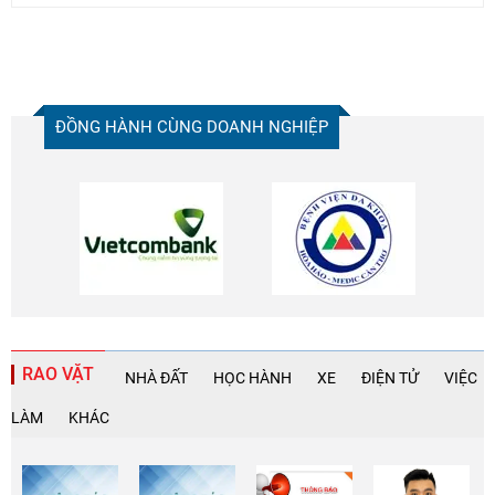
ĐỒNG HÀNH CÙNG DOANH NGHIỆP
RAO VẶT
NHÀ ĐẤT
HỌC HÀNH
XE
ĐIỆN TỬ
VIỆC
LÀM
KHÁC