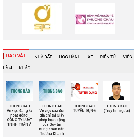
RAO VẶT
NHÀ ĐẤT
HỌC HÀNH
XE
ĐIỆN TỬ
VIỆC
LÀM
KHÁC
THÔNG BÁO
THÔNG BÁO
THÔNG BÁO
THÔNG BÁO
Về việc đăng ký
Về việc sửa đổi
TUYỂN DỤNG
(Truy tìm người)
hoạt động:
địa chỉ tại Giấy
CÔNG TY LUẬT
phép họat động
TNHH TRẦN Á
của Quỹ tín
dụng nhân dân
Trường Khánh