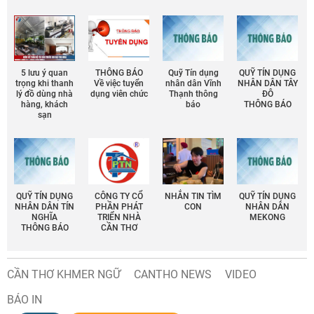
5 lưu ý quan
THÔNG BÁO
Quỹ Tín dụng
QUỸ TÍN DỤNG
trọng khi thanh
Về việc tuyển
nhân dân Vĩnh
NHÂN DÂN TÂY
lý đồ dùng nhà
dụng viên chức
Thạnh thông
ĐÔ
hàng, khách
báo
THÔNG BÁO
sạn
QUỸ TÍN DỤNG
CÔNG TY CỔ
NHẮN TIN TÌM
QUỸ TÍN DỤNG
NHÂN DÂN TÍN
PHẦN PHÁT
CON
NHÂN DÂN
NGHĨA
TRIỂN NHÀ
MEKONG
THÔNG BÁO
CẦN THƠ
CẦN THƠ KHMER NGỮ
CANTHO NEWS
VIDEO
BÁO IN