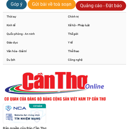
Góp ý
Gửi bài về toà soạn
Quảng cáo - Đặt báo
Thời sự
Chính trị
Kinh tế
Xã hội - Pháp luật
Quốc phòng - An ninh
Thế giới
Giáo dục
Y tế
Văn hóa - Giải trí
Thể thao
Du lịch
Công nghệ
Bản quyền của Báo Cần Thơ