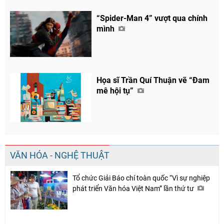
“Spider-Man 4” vượt qua chính
mình
Họa sĩ Trần Quí Thuận vẽ “Đam
mê hội tụ”
VĂN HÓA - NGHỆ THUẬT
Tổ chức Giải Báo chí toàn quốc “Vì sự nghiệp
phát triển Văn hóa Việt Nam” lần thứ tư