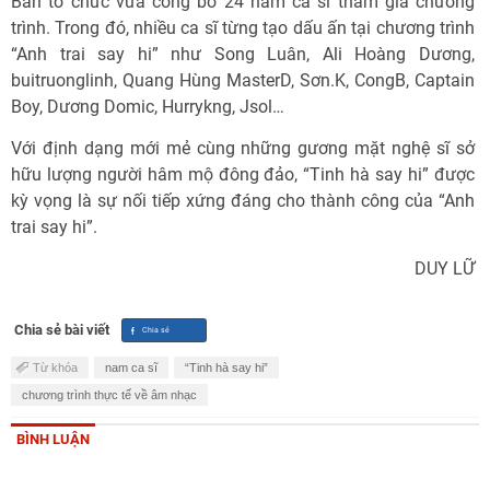
Ban tổ chức vừa công bố 24 nam ca sĩ tham gia chương
trình. Trong đó, nhiều ca sĩ từng tạo dấu ấn tại chương trình
“Anh trai say hi” như Song Luân, Ali Hoàng Dương,
buitruonglinh, Quang Hùng MasterD, Sơn.K, CongB, Captain
Boy, Dương Domic, Hurrykng, Jsol…
Với định dạng mới mẻ cùng những gương mặt nghệ sĩ sở
hữu lượng người hâm mộ đông đảo, “Tinh hà say hi” được
kỳ vọng là sự nối tiếp xứng đáng cho thành công của “Anh
trai say hi”.
DUY LỮ
Chia sẻ bài viết
Từ khóa
nam ca sĩ
“Tinh hà say hi”
chương trình thực tế về âm nhạc
BÌNH LUẬN