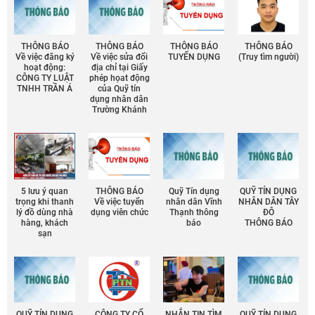
THÔNG BÁO
THÔNG BÁO
THÔNG BÁO
THÔNG BÁO
Về việc đăng ký
Về việc sửa đổi
TUYỂN DỤNG
(Truy tìm người)
hoạt động:
địa chỉ tại Giấy
CÔNG TY LUẬT
phép họat động
TNHH TRẦN Á
của Quỹ tín
dụng nhân dân
Trường Khánh
5 lưu ý quan
THÔNG BÁO
Quỹ Tín dụng
QUỸ TÍN DỤNG
trọng khi thanh
Về việc tuyển
nhân dân Vĩnh
NHÂN DÂN TÂY
lý đồ dùng nhà
dụng viên chức
Thạnh thông
ĐÔ
hàng, khách
báo
THÔNG BÁO
sạn
QUỸ TÍN DỤNG
CÔNG TY CỔ
NHẮN TIN TÌM
QUỸ TÍN DỤNG