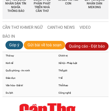
NHÂN DÂN TÍN
PHẦN PHÁT
CON
NHÂN DÂN
NGHĨA
TRIỂN NHÀ
MEKONG
THÔNG BÁO
CẦN THƠ
CẦN THƠ KHMER NGỮ
CANTHO NEWS
VIDEO
BÁO IN
Góp ý
Gửi bài về toà soạn
Quảng cáo - Đặt báo
Thời sự
Chính trị
Kinh tế
Xã hội - Pháp luật
Quốc phòng - An ninh
Thế giới
Giáo dục
Y tế
Văn hóa - Giải trí
Thể thao
Du lịch
Công nghệ