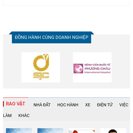
ĐỒNG HÀNH CÙNG DOANH NGHIỆP
RAO VẶT
NHÀ ĐẤT
HỌC HÀNH
XE
ĐIỆN TỬ
VIỆC
LÀM
KHÁC