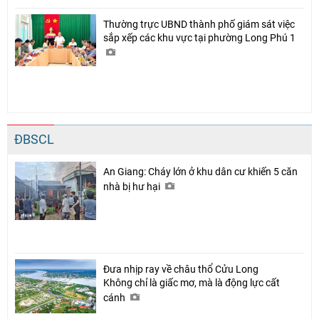
Thường trực UBND thành phố giám sát việc
sắp xếp các khu vực tại phường Long Phú 1
ĐBSCL
An Giang: Cháy lớn ở khu dân cư khiến 5 căn
nhà bị hư hại
Đưa nhịp ray về châu thổ Cửu Long
Không chỉ là giấc mơ, mà là động lực cất
cánh