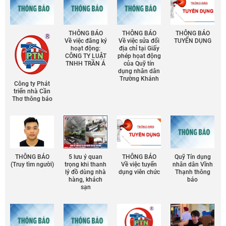
THÔNG BÁO
THÔNG BÁO
THÔNG BÁO
Về việc đăng ký
Về việc sửa đổi
TUYỂN DỤNG
hoạt động:
địa chỉ tại Giấy
CÔNG TY LUẬT
phép họat động
TNHH TRẦN Á
của Quỹ tín
dụng nhân dân
Trường Khánh
Công ty Phát
triển nhà Cần
Thơ thông báo
THÔNG BÁO
5 lưu ý quan
THÔNG BÁO
Quỹ Tín dụng
(Truy tìm người)
trọng khi thanh
Về việc tuyển
nhân dân Vĩnh
lý đồ dùng nhà
dụng viên chức
Thạnh thông
hàng, khách
báo
sạn