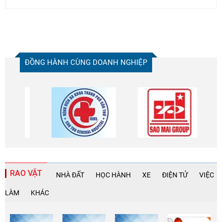
ĐỒNG HÀNH CÙNG DOANH NGHIỆP
RAO VẶT
NHÀ ĐẤT
HỌC HÀNH
XE
ĐIỆN TỬ
VIỆC
LÀM
KHÁC