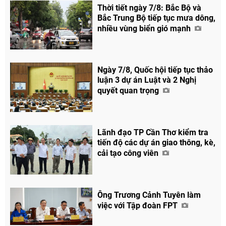
Thời tiết ngày 7/8: Bắc Bộ và
Bắc Trung Bộ tiếp tục mưa dông,
nhiều vùng biển gió mạnh
Chia sẻ
Facebook
Ngày 7/8, Quốc hội tiếp tục thảo
luận 3 dự án Luật và 2 Nghị
quyết quan trọng
Lãnh đạo TP Cần Thơ kiểm tra
tiến độ các dự án giao thông, kè,
cải tạo công viên
Ông Trương Cảnh Tuyên làm
việc với Tập đoàn FPT