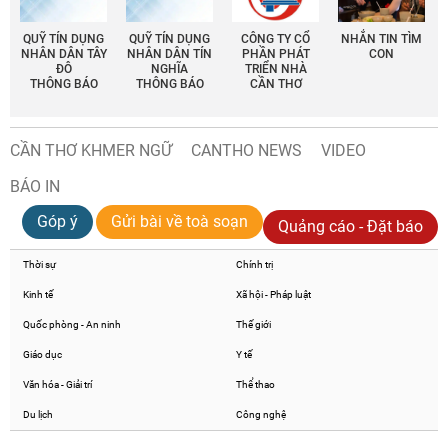
QUỸ TÍN DỤNG
QUỸ TÍN DỤNG
CÔNG TY CỔ
NHẮN TIN TÌM
NHÂN DÂN TÂY
NHÂN DÂN TÍN
PHẦN PHÁT
CON
ĐÔ
NGHĨA
TRIỂN NHÀ
THÔNG BÁO
THÔNG BÁO
CẦN THƠ
CẦN THƠ KHMER NGỮ
CANTHO NEWS
VIDEO
BÁO IN
Góp ý
Gửi bài về toà soạn
Quảng cáo - Đặt báo
Thời sự
Chính trị
Kinh tế
Xã hội - Pháp luật
Quốc phòng - An ninh
Thế giới
Giáo dục
Y tế
Văn hóa - Giải trí
Thể thao
Du lịch
Công nghệ